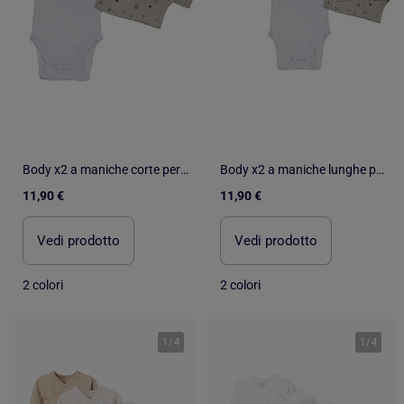
Body x2 a maniche corte per neonati Les Chatounets "STAR
Body x2 a maniche lunghe per neonati Les Chatounets "STAR
11,90 €
11,90 €
Vedi prodotto
Vedi prodotto
2 colori
2 colori
1
/
4
1
/
4