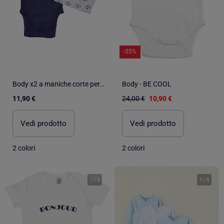
-55%
Body x2 a maniche corte per neonati Les Chatounets "MARIN
Body - BE COOL
11,90 €
24,00 €
10,90 €
Vedi prodotto
Vedi prodotto
2 colori
2 colori
1
/
3
1
/
4