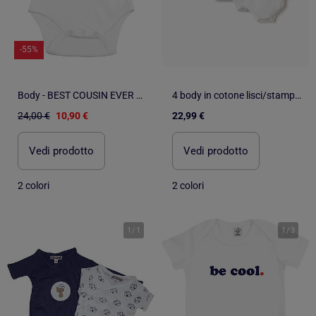
-55%
Body - BEST COUSIN EVER MPT
4 body in cotone lisci/stampati
24,00 €
10,90 €
22,99 €
Vedi prodotto
Vedi prodotto
2 colori
2 colori
1
/
1
1
/
3