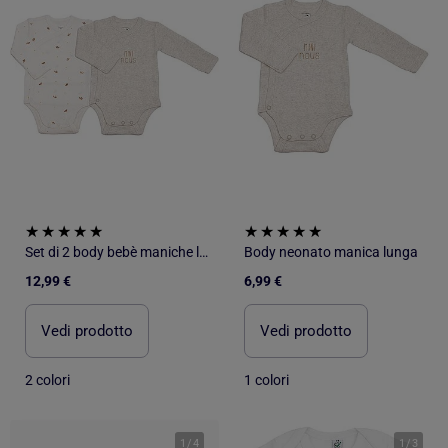
Set di 2 body bebè maniche lunghe - Mini nous
Body neonato manica lunga
12,99 €
6,99 €
Vedi prodotto
Vedi prodotto
2 colori
1 colori
1
/
4
1
/
3