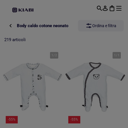
Passa al contenuto principale
Body caldo cotone neonato
Ordina e filtra
219 articoli
1
/
2
1
/
1
-55%
-55%