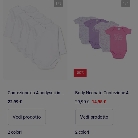
1
/
3
1
/
1
-50%
Confezione da 4 bodysuit in cotone a manica lunga
Body Neonato Confezione 4 Motivi
22,99 €
29,90 €
14,95 €
Vedi prodotto
Vedi prodotto
2 colori
2 colori