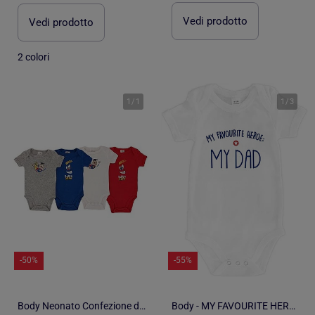
Vedi prodotto
Vedi prodotto
2 colori
1
/
1
1
/
3
-50%
-55%
Body Neonato Confezione di 4
Body - MY FAVOURITE HEROE : MY DAD