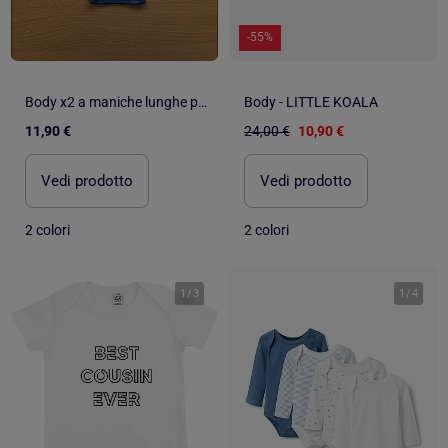
-55%
Body x2 a maniche lunghe per neonati Les Chatounets "MARIN
Body - LITTLE KOALA
11,90 €
24,00 €
10,90 €
Vedi prodotto
Vedi prodotto
2 colori
2 colori
1
/
3
1
/
4