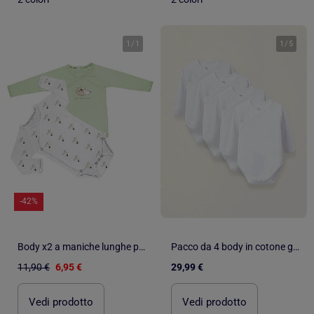
1
/
1
1
/
5
-42%
Body x2 a maniche lunghe per neonati Les Chatounets "HERI
Pacco da 4 body in cotone garzato
11,90 €
6,95 €
29,99 €
Vedi prodotto
Vedi prodotto