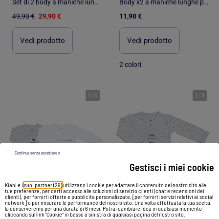
Set di 2 body a maniche lunghe in cotone biologico
Body x2 a maniche lunghe per neonati Les Chatounets "LOVE
49,90 €
29,90 €
11,90 €
Vedi prodotto
Vedi prodotto
2 colori
1
/
5
1
/
3
Continua senza accettare x
Gestisci i miei cookie
Kiabi e i
suoi partner (29)
utilizzano i cookie per adattare il contenuto del nostro sito alle
tue preferenze, per darti accesso alle soluzioni di servizio clienti (chat e recensioni dei
clienti), per fornirti offerte e pubblicità personalizzate, [per fornirti servizi relativi ai social
network ] o per misurare le performance del nostro sito. Una volta effettuata la tua scelta,
la conserveremo per una durata di 6 mesi. Potrai cambiare idea in qualsiasi momento
cliccando sul link "Cookie" in basso a sinistra di qualsiasi pagina del nostro sito.