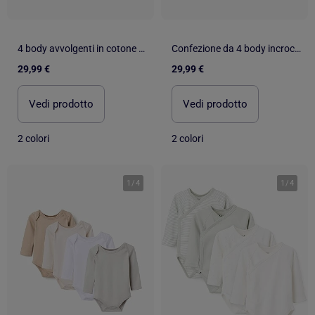
4 body avvolgenti in cotone spazzolato
Confezione da 4 body incrociati spazzolati
29,99 €
29,99 €
Vedi prodotto
Vedi prodotto
2 colori
2 colori
1
/
4
1
/
4