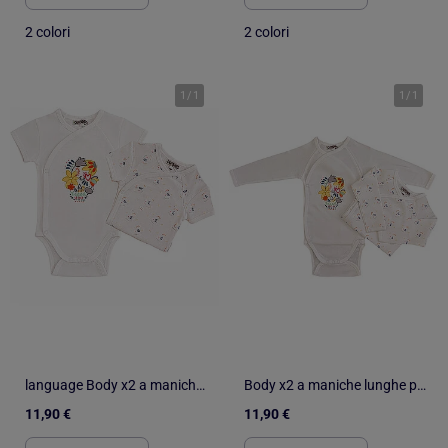
2 colori
2 colori
1
/
1
1
/
1
language Body x2 a maniche corte per neonati Les Chatounets "LOVE
Body x2 a maniche lunghe per neonati Les Chatounets "MEXICO
11,90 €
11,90 €