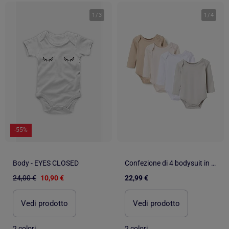
1
/
3
1
/
4
-55%
Body - EYES CLOSED
Confezione di 4 bodysuit in cotone 'pastel'
24,00 €
10,90 €
22,99 €
Vedi prodotto
Vedi prodotto
2 colori
2 colori