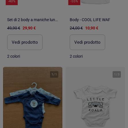
-40%
-55%
Set di 2 body a maniche lunghe in cotone biologico
Body - COOL LIFE WAF
49,90 €
29,90 €
24,00 €
10,90 €
Vedi prodotto
Vedi prodotto
2 colori
2 colori
1
/
1
1
/
3