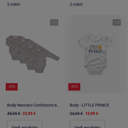
2 colori
2 colori
1
/
1
1
/
3
-50%
-55%
Body Neonato Confezione di 4
Body - LITTLE PRINCE
45,90 €
22,95 €
24,00 €
10,90 €
Vedi prodotto
Vedi prodotto