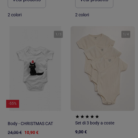
2 colori
2 colori
1
/
3
1
/
4
-55%
Set di 3 body a coste
Body - CHRISTMAS CAT
9,00 €
24,00 €
10,90 €