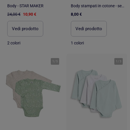
Body - STAR MAKER
Body stampati in cotone - set da 3
24,00 €
10,90 €
8,00 €
Vedi prodotto
Vedi prodotto
2 colori
1 colori
1
/
5
1
/
3