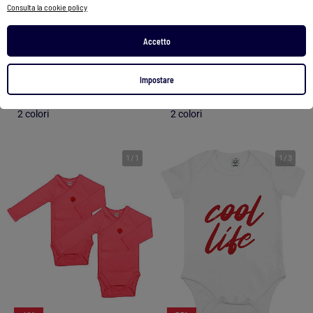
Consulta la cookie policy
Set di 2 body neonato manica lunga
Body neonato con apertura incrociata
Accetto
12,99 €
6,99 €
Vedi prodotto
Vedi prodotto
Impostare
2 colori
2 colori
1
/
1
1
/
3