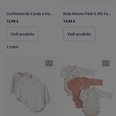
Confezione da 2 body a maniche lunghe
Body kimono Pack 3, MO Fashion
12,99 €
12,99 €
Vedi prodotto
Vedi prodotto
2 colori
1
/
5
1
/
2