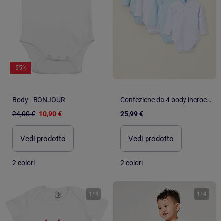
-55%
Body - BONJOUR
Confezione da 4 body incrociati in cotone 'stelle'
24,00 €
10,90 €
25,99 €
Vedi prodotto
Vedi prodotto
2 colori
2 colori
1
/
3
1
/
4