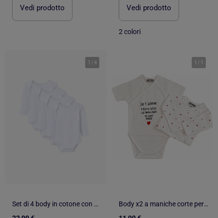
Vedi prodotto
Vedi prodotto
2 colori
1
/
4
1
/
1
Set di 4 body in cotone con maniche americane
Body x2 a maniche corte per neonati Les Chatounets "LOVE
22,99 €
11,90 €