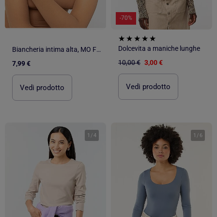
-70%
Dolcevita a maniche lunghe
Biancheria intima alta, MO Fashion
10,00 €
3,00 €
7,99 €
Vedi prodotto
Vedi prodotto
1
/
4
1
/
6