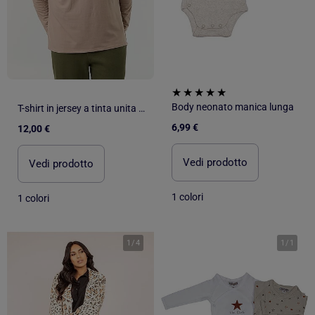
Body neonato manica lunga
T-shirt in jersey a tinta unita a maniche lunghe
6,99 €
12,00 €
Vedi prodotto
Vedi prodotto
1 colori
1 colori
1
/
4
1
/
1