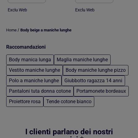
Exclu Web
Exclu Web
/
Home
Body beige a maniche lunghe
Raccomandazioni
Body manica lunga
Maglia maniche lunghe
Vestito maniche lunghe
Body maniche lunghe pizzo
Polo a maniche lunghe
Giubbotto ragazza 14 anni
Pantaloni tuta donna cotone
Portamonete bordeaux
Proiettore rosa
Tende cotone bianco
Torna al contenuto principale
I clienti parlano dei nostri