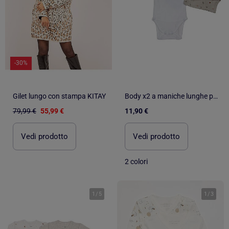
-30%
Gilet lungo con stampa KITAY
Body x2 a maniche lunghe per neonati Les Chatounets "STAR
79,99 €
55,99 €
11,90 €
Vedi prodotto
Vedi prodotto
2 colori
1
/
5
1
/
3