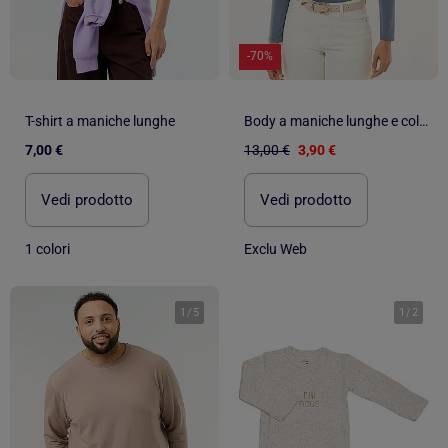
-70%
T-shirt a maniche lunghe
Body a maniche lunghe e collo rotondo
7,00 €
13,00 €
3,90 €
Vedi prodotto
Vedi prodotto
1 colori
Exclu Web
1
/
5
1
/
2