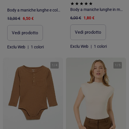
Body a maniche lunghe in maglia a costine con colletto fantasia
Body a maniche lunghe e collo rotondo
6,00 €
1,80 €
13,00 €
6,50 €
Vedi prodotto
Vedi prodotto
Exclu Web
|
1 colori
Exclu Web
|
1 colori
1
/
4
1
/
5