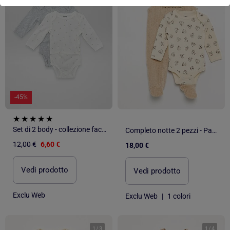
-45%
Set di 2 body - collezione facile da indossare
Completo notte 2 pezzi - Pagliaccetto senza maniche + body
12,00 €
6,60 €
18,00 €
Vedi prodotto
Vedi prodotto
Exclu Web
Exclu Web
|
1 colori
1
/
3
1
/
4