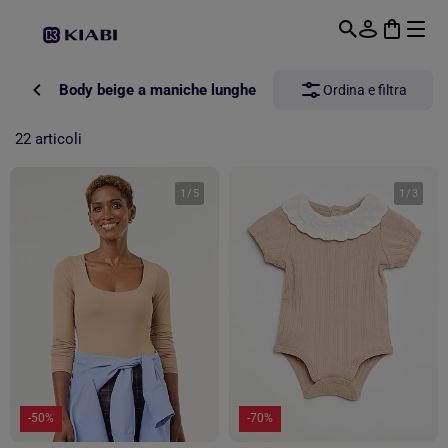
Passa al contenuto principale
Body beige a maniche lunghe
Ordina e filtra
22 articoli
1
/
5
1
/
3
-50%
-70%