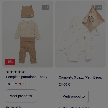
1
/
5
1
/
6
-45%
Completo pantalone + body + cappellino 'Simba' - 3 pezzi
Completo 3 pezzi 'Petit Béguin' - Body + pigiama + doudou
18,00 €
9,90 €
24,00 €
Vedi prodotto
Vedi prodotto
Exclu Web