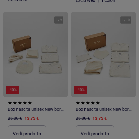
Exclu Web
|
1 colori
1
/
9
1
/
10
-45%
-45%
Box nascita unisex New born in the family - 6 pezzi
Box nascita unisex New born in the family - 6 pezzi
25,00 €
13,75 €
25,00 €
13,75 €
Vedi prodotto
Vedi prodotto