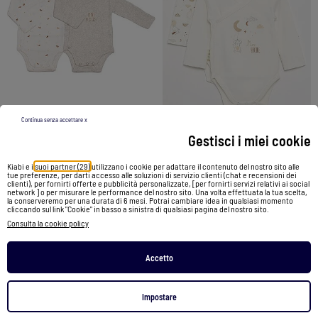
Continua senza accettare x
Gestisci i miei cookie
Set di 2 body bebè maniche lunghe - Mini nous
Set di 2 body \'Petit Béguin\'
Kiabi e i
suoi partner (29)
utilizzano i cookie per adattare il contenuto del nostro sito alle
tue preferenze, per darti accesso alle soluzioni di servizio clienti (chat e recensioni dei
12,99 €
14,00 €
clienti), per fornirti offerte e pubblicità personalizzate, [per fornirti servizi relativi ai social
network ] o per misurare le performance del nostro sito. Una volta effettuata la tua scelta,
la conserveremo per una durata di 6 mesi. Potrai cambiare idea in qualsiasi momento
cliccando sul link "Cookie" in basso a sinistra di qualsiasi pagina del nostro sito.
Vedi prodotto
Vedi prodotto
Consulta la cookie policy
2 colori
Exclu Web
|
2 colori
Accetto
1
/
4
1
/
4
Impostare