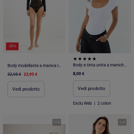
-30%
Body a tinta unita a maniche corte
Body modellante a manica lunga, senza cuciture, in pizzo floreale
8,00 €
32,95 €
22,95 €
Vedi prodotto
Vedi prodotto
Exclu Web
|
2 colori
1
/
4
1
/
4