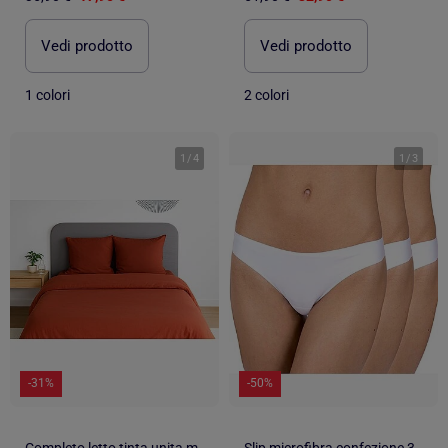
Vedi prodotto
Vedi prodotto
1 colori
2 colori
1
/
4
1
/
3
-31%
-50%
Completo letto tinta unita micro lavata
Slip microfibra confezione 3 pezzi