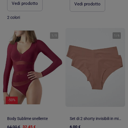
Vedi prodotto
Vedi prodotto
2 colori
1
/
5
1
/
6
-50%
Body Sublime snellente
Set di 2 shorty invisibili in microfibra
64,90 €
32,45 €
6,00 €