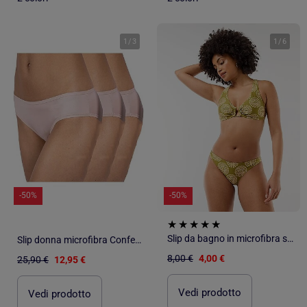
1
/
3
1
/
6
-50%
-50%
Slip da bagno in microfibra stampata
Slip donna microfibra Confezione da 3
8,00 €
4,00 €
25,90 €
12,95 €
Vedi prodotto
Vedi prodotto