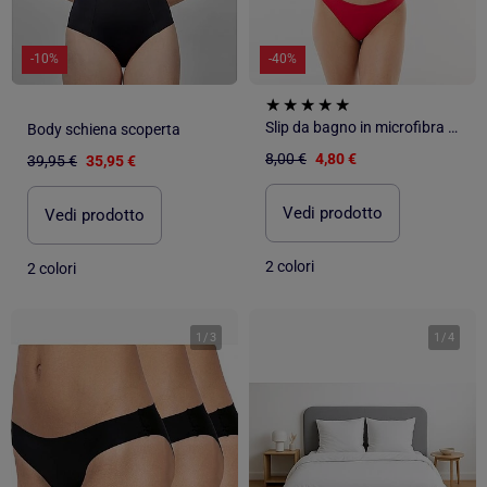
-10%
-40%
Slip da bagno in microfibra morbida
Body schiena scoperta
8,00 €
4,80 €
39,95 €
35,95 €
Vedi prodotto
Vedi prodotto
2 colori
2 colori
1
/
3
1
/
4