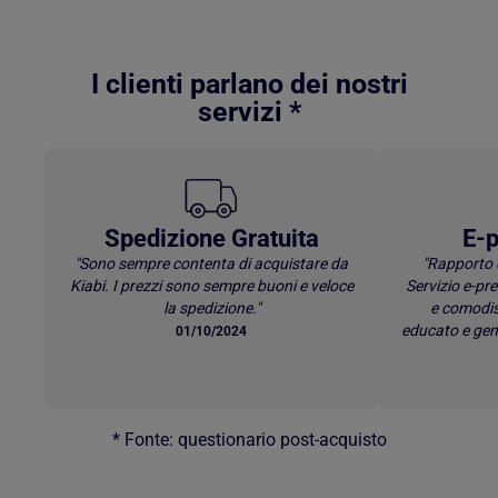
Torna al contenuto principale
I clienti parlano dei nostri
servizi *
Spedizione Gratuita
E-p
"Sono sempre contenta di acquistare da
"Rapporto 
Kiabi. I prezzi sono sempre buoni e veloce
Servizio e-p
la spedizione."
e comodis
educato e gen
01/10/2024
* Fonte: questionario post-acquisto