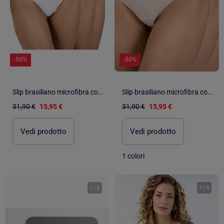
-50%
-50%
Slip brasiliano microfibra confezione da 3 donna
Slip brasiliano microfibra confezione da 3 donna
31,90 €
15,95 €
31,90 €
15,95 €
Vedi prodotto
Vedi prodotto
1 colori
1
/
4
1
/
4