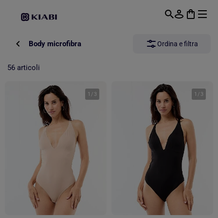
Passa al contenuto principale
Body microfibra
Ordina e filtra
56 articoli
1
/
3
1
/
3