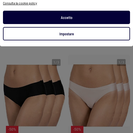
Consulta la cookie policy
Completo letto tinta unita micro lavata
Completo letto tinta unita micro lavata
Accetto
55,90 €
38,90 €
35,90 €
28,90 €
Vedi prodotto
Vedi prodotto
Impostare
1
/
3
1
/
3
-50%
-50%