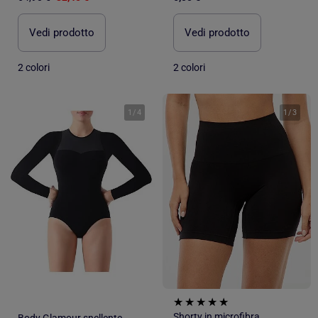
Vedi prodotto
Vedi prodotto
2 colori
2 colori
1
/
4
1
/
3
Shorty in microfibra
Body Glamour snellente