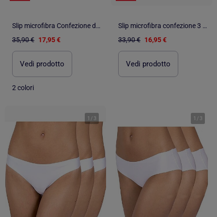
Slip microfibra Confezione da 3 Donna
Slip microfibra confezione 3 pezzi
35,90 €
17,95 €
33,90 €
16,95 €
Vedi prodotto
Vedi prodotto
2 colori
1
/
3
1
/
3