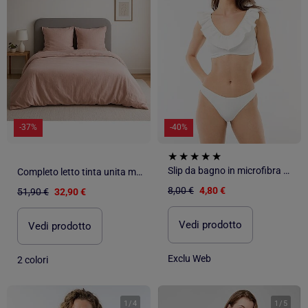
-37%
-40%
Slip da bagno in microfibra morbida
Completo letto tinta unita micro lavata
8,00 €
4,80 €
51,90 €
32,90 €
Vedi prodotto
Vedi prodotto
Exclu Web
2 colori
1
/
4
1
/
5