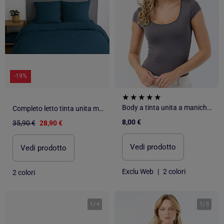
-19%
Body a tinta unita a maniche corte
Completo letto tinta unita micro lavata
8,00 €
35,90 €
28,90 €
Vedi prodotto
Vedi prodotto
Exclu Web
|
2 colori
2 colori
1
/
4
1
/
5