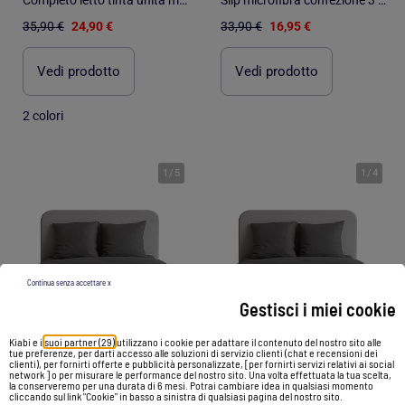
35,90 €
24,90 €
33,90 €
16,95 €
Vedi prodotto
Vedi prodotto
2 colori
1
/
5
1
/
4
Continua senza accettare x
Gestisci i miei cookie
Kiabi e i
suoi partner (29)
utilizzano i cookie per adattare il contenuto del nostro sito alle
tue preferenze, per darti accesso alle soluzioni di servizio clienti (chat e recensioni dei
clienti), per fornirti offerte e pubblicità personalizzate, [per fornirti servizi relativi ai social
network ] o per misurare le performance del nostro sito. Una volta effettuata la tua scelta,
-30%
-19%
la conserveremo per una durata di 6 mesi. Potrai cambiare idea in qualsiasi momento
cliccando sul link "Cookie" in basso a sinistra di qualsiasi pagina del nostro sito.