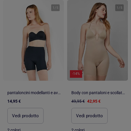
1
/
5
1
/
5
-14%
pantaloncini modellanti e avvolgenti in tessuto microfibra
Body con pantaloni e scollatura estrema
14,95 €
49,95 €
42,95 €
Vedi prodotto
Vedi prodotto
2 colori
2 colori