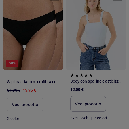
-50%
Body con spalline elasticizzate
Slip brasiliano microfibra confezione da 3 donna
12,00 €
31,90 €
15,95 €
Vedi prodotto
Vedi prodotto
Exclu Web
|
2 colori
2 colori