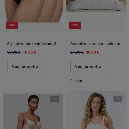
-50%
-29%
Slip microfibra confezione 3 pezzi
Completo letto tinta unita micro lavata
33,90 €
16,95 €
51,90 €
36,90 €
Vedi prodotto
Vedi prodotto
2 colori
1
/
5
1
/
5