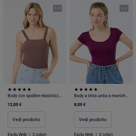
1
/
4
1
/
4
Body con spalline elasticizzate
Body a tinta unita a maniche corte
12,00 €
8,00 €
Vedi prodotto
Vedi prodotto
Exclu Web
|
2 colori
Exclu Web
|
2 colori