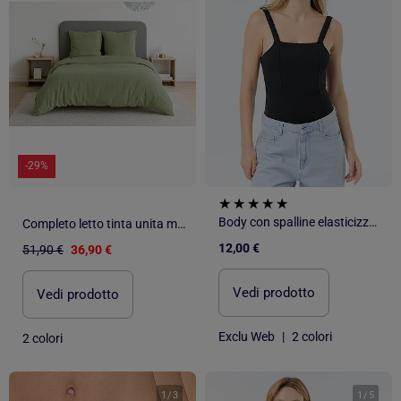
-29%
Body con spalline elasticizzate
Completo letto tinta unita micro lavata
12,00 €
51,90 €
36,90 €
Vedi prodotto
Vedi prodotto
Exclu Web
|
2 colori
2 colori
1
/
3
1
/
5