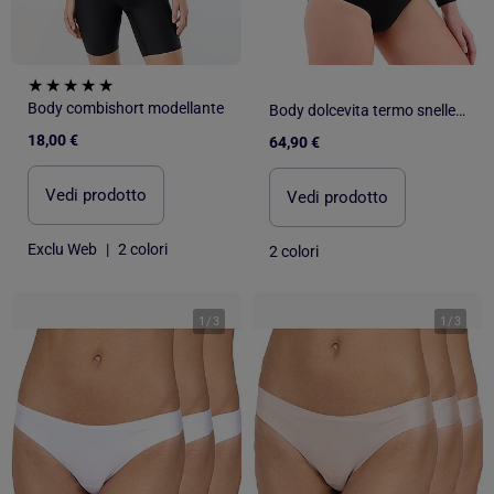
Body combishort modellante
Body dolcevita termo snellente
18,00 €
64,90 €
Vedi prodotto
Vedi prodotto
Exclu Web
|
2 colori
2 colori
1
/
3
1
/
3