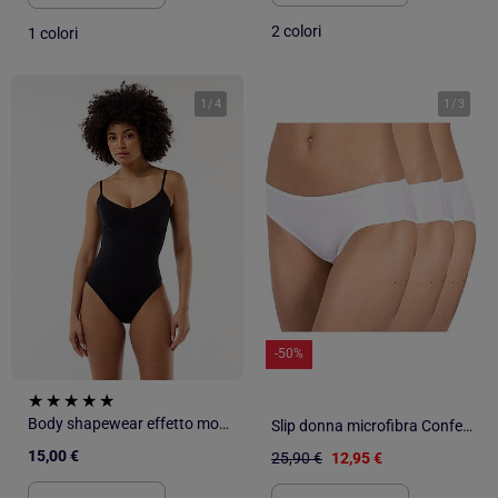
2 colori
1 colori
1
/
4
1
/
3
-50%
Body shapewear effetto modellante
Slip donna microfibra Confezione da 3
15,00 €
25,90 €
12,95 €