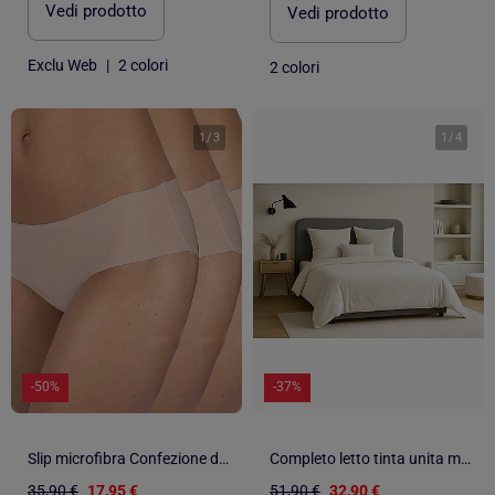
Vedi prodotto
Vedi prodotto
Exclu Web
|
2 colori
2 colori
1
/
3
1
/
4
-50%
-37%
Slip microfibra Confezione da 3 Donna
Completo letto tinta unita micro lavata
35,90 €
17,95 €
51,90 €
32,90 €