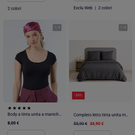
Exclu Web
|
2 colori
2 colori
1
/
4
1
/
4
-34%
Body a tinta unita a maniche corte
Completo letto tinta unita micro lavata
8,00 €
55,90 €
36,90 €