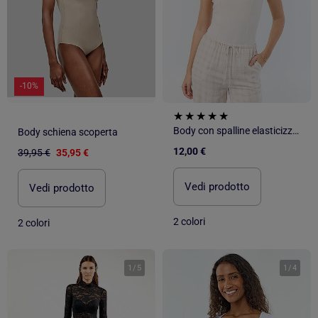
-10%
Body con spalline elasticizzate
Body schiena scoperta
12,00 €
39,95 €
35,95 €
Vedi prodotto
Vedi prodotto
2 colori
2 colori
1
/
5
1
/
4