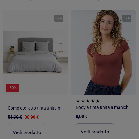
1
/
4
1
/
4
-30%
Body a tinta unita a maniche corte
Completo letto tinta unita micro lavata
8,00 €
55,90 €
38,90 €
Vedi prodotto
Vedi prodotto