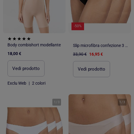
-50%
Body combishort modellante
Slip microfibra confezione 3 pezzi
18,00 €
33,90 €
16,95 €
Vedi prodotto
Vedi prodotto
Exclu Web
|
2 colori
1
/
3
1
/
3