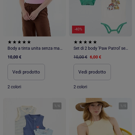
-40%
Body a tinta unita senza maniche
Set di 2 body 'Paw Patrol' senza maniche in cotone
10,00 €
10,00 €
6,00 €
Vedi prodotto
Vedi prodotto
2 colori
2 colori
1
/
6
1
/
5