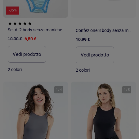
-35%
Set di 2 body senza maniche \'Disney\''
Confezione 3 body senza maniche, MO Fashion
10,00 €
6,50 €
10,99 €
Vedi prodotto
Vedi prodotto
2 colori
2 colori
1
/
4
1
/
5