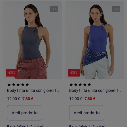
1
/
5
1
/
5
-35%
-35%
Body tinta unita con gioielli fantasia sulle spalline
Body tinta unita con gioielli fantasia sulle spalline
12,00 €
7,80 €
12,00 €
7,80 €
Vedi prodotto
Vedi prodotto
Exclu Web
|
2 colori
Exclu Web
|
2 colori