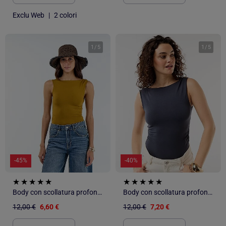
Exclu Web
|
2 colori
1
/
5
1
/
5
-45%
-40%
Body con scollatura profonda sulla schiena e gioiello dorato
Body con scollatura profonda sulla schiena e gioiello dorato
12,00 €
6,60 €
12,00 €
7,20 €