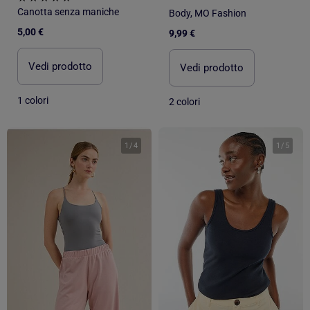
Canotta senza maniche
Body, MO Fashion
5,00 €
9,99 €
Vedi prodotto
Vedi prodotto
1 colori
2 colori
1
/
4
1
/
5