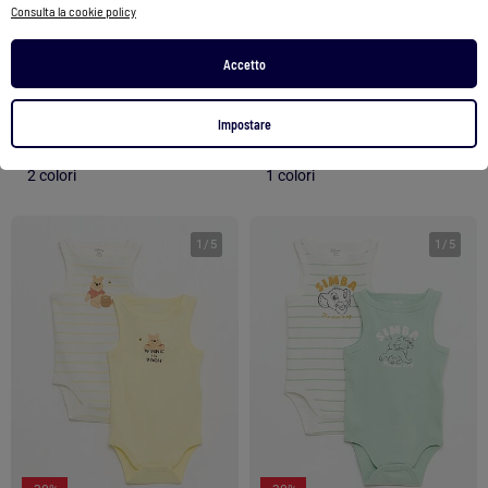
Consulta la cookie policy
Completo notte 2 pezzi - Pagliaccetto senza maniche + body
Completo notte 2 pezzi - Pagliaccetto senza maniche + body
Accetto
18,00 €
18,00 €
Vedi prodotto
Vedi prodotto
Impostare
2 colori
1 colori
1
/
5
1
/
5