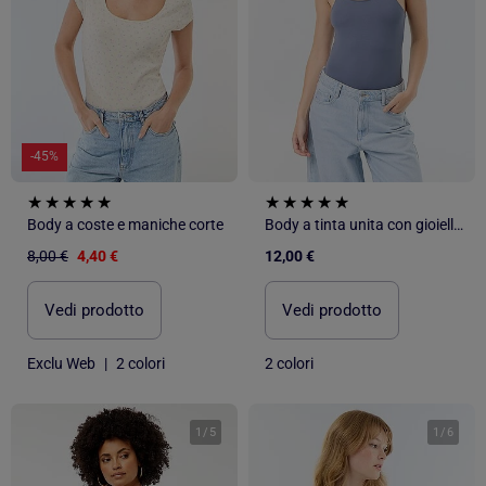
-45%
Body a coste e maniche corte
Body a tinta unita con gioielli fantasia sulle spalline
8,00 €
4,40 €
12,00 €
Vedi prodotto
Vedi prodotto
Exclu Web
|
2 colori
2 colori
1
/
5
1
/
6