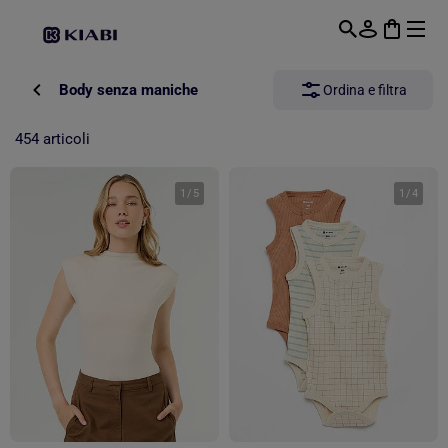
Passa al contenuto principale
Body senza maniche
Ordina e filtra
454 articoli
1
/
5
1
/
4