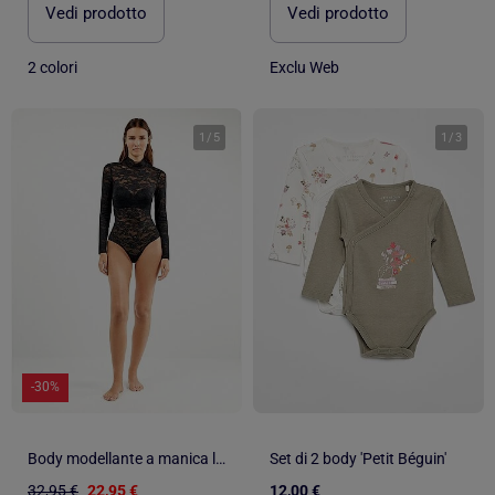
Vedi prodotto
Vedi prodotto
2 colori
Exclu Web
1
/
5
1
/
3
-30%
Body modellante a manica lunga, senza cuciture, in pizzo floreale
Set di 2 body 'Petit Béguin'
32,95 €
22,95 €
12,00 €