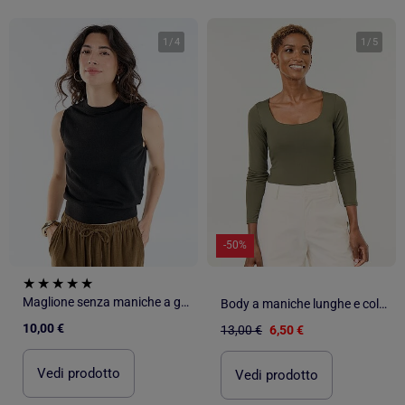
1
/
4
1
/
5
-50%
Maglione senza maniche a girocollo
Body a maniche lunghe e collo rotondo
10,00 €
13,00 €
6,50 €
Vedi prodotto
Vedi prodotto