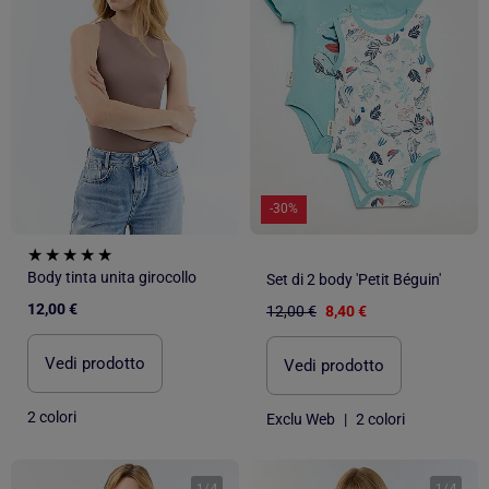
-30%
Body tinta unita girocollo
Set di 2 body 'Petit Béguin'
12,00 €
12,00 €
8,40 €
Vedi prodotto
Vedi prodotto
2 colori
Exclu Web
|
2 colori
1
/
4
1
/
4