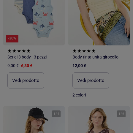
-30%
Set di 3 body - 3 pezzi
Body tinta unita girocollo
9,00 €
6,30 €
12,00 €
Vedi prodotto
Vedi prodotto
2 colori
1
/
4
1
/
6