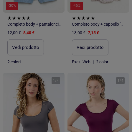
-30%
-45%
Completo body + pantaloncini 'Disney' 'Il Re Leone'
Completo body + cappello 'Marie' 'Disney' - 2 pezzi
12,00 €
8,40 €
13,00 €
7,15 €
Vedi prodotto
Vedi prodotto
2 colori
Exclu Web
|
2 colori
1
/
4
1
/
4