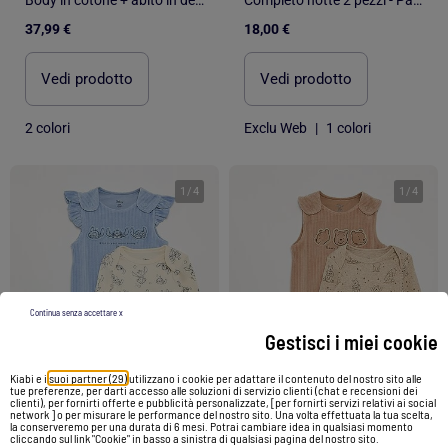
37,99 €
18,00 €
Vedi prodotto
Vedi prodotto
2 colori
Exclu Web
|
1 colori
1
/
4
1
/
4
Continua senza accettare x
Gestisci i miei cookie
Kiabi e i
suoi partner (29)
utilizzano i cookie per adattare il contenuto del nostro sito alle
tue preferenze, per darti accesso alle soluzioni di servizio clienti (chat e recensioni dei
clienti), per fornirti offerte e pubblicità personalizzate, [per fornirti servizi relativi ai social
network ] o per misurare le performance del nostro sito. Una volta effettuata la tua scelta,
la conserveremo per una durata di 6 mesi. Potrai cambiare idea in qualsiasi momento
cliccando sul link "Cookie" in basso a sinistra di qualsiasi pagina del nostro sito.