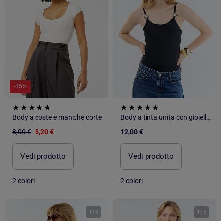
-35%
Body a coste e maniche corte
Body a tinta unita con gioielli fantasia sulle spalline
8,00 €
5,20 €
12,00 €
Vedi prodotto
Vedi prodotto
2 colori
2 colori
1
/
5
1
/
5