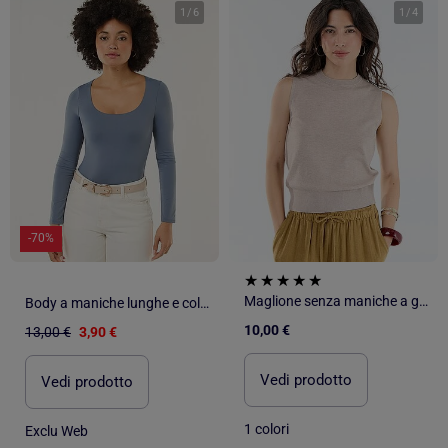
1
/
6
1
/
4
-70%
Maglione senza maniche a girocollo
Body a maniche lunghe e collo rotondo
10,00 €
13,00 €
3,90 €
Vedi prodotto
Vedi prodotto
1 colori
Exclu Web