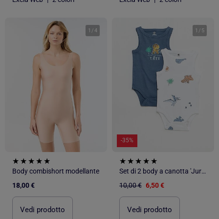
1
/
4
1
/
5
-35%
Body combishort modellante
Set di 2 body a canotta 'Jurassic World'
18,00 €
10,00 €
6,50 €
Vedi prodotto
Vedi prodotto