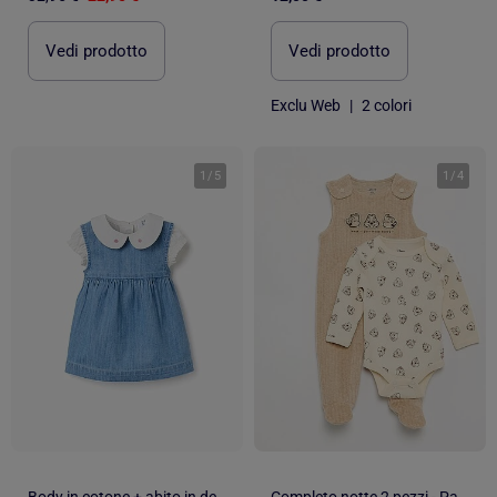
Vedi prodotto
Vedi prodotto
Exclu Web
|
2 colori
1
/
5
1
/
4
Body in cotone + abito in denim senza maniche
Completo notte 2 pezzi - Pagliaccetto senza maniche + body