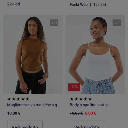
2 colori
Exclu Web
|
1 colori
1
/
4
1
/
4
-40%
Maglione senza maniche a girocollo
Body a spallina sottile
10,00 €
10,00 €
6,00 €
Vedi prodotto
Vedi prodotto