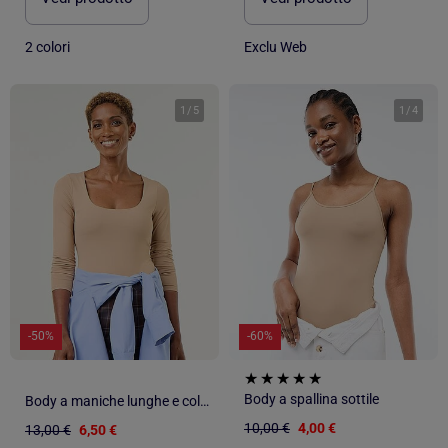
2 colori
Exclu Web
1
/
5
1
/
4
-50%
-60%
Body a spallina sottile
Body a maniche lunghe e collo rotondo
10,00 €
4,00 €
13,00 €
6,50 €