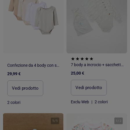
7 body a incrocio + sacchetto portaoggetti
Confezione da 4 body con spalle sovrapposte spazzolati
25,00 €
29,99 €
Vedi prodotto
Vedi prodotto
Exclu Web
|
2 colori
2 colori
1
/
1
1
/
2