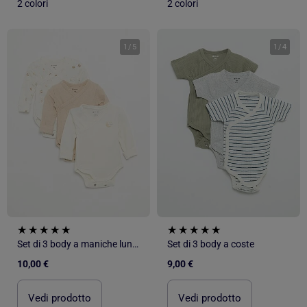
2 colori
2 colori
1
/
5
1
/
4
Set di 3 body a maniche lunghe
Set di 3 body a coste
10,00 €
9,00 €
Vedi prodotto
Vedi prodotto