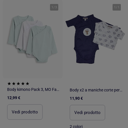
1
/
3
1
/
1
Body kimono Pack 3, MO Fashion
Body x2 a maniche corte per neonati Les Chatounets "MARIN
12,99 €
11,90 €
Vedi prodotto
Vedi prodotto
2 colori