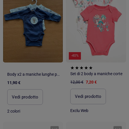
-40%
Set di 2 body a maniche corte
Body x2 a maniche lunghe per neonati Les Chatounets "MARIN
12,00 €
7,20 €
11,90 €
Vedi prodotto
Vedi prodotto
Exclu Web
2 colori