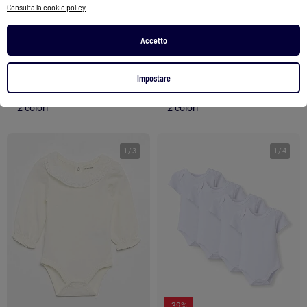
Consulta la cookie policy
Body in cotone a manica lunga con volant
Body x2 a maniche lunghe per neonati Les Chatounets "LOVE
17,99 €
11,90 €
Accetto
Vedi prodotto
Vedi prodotto
Impostare
2 colori
2 colori
1
/
3
1
/
4
-39%