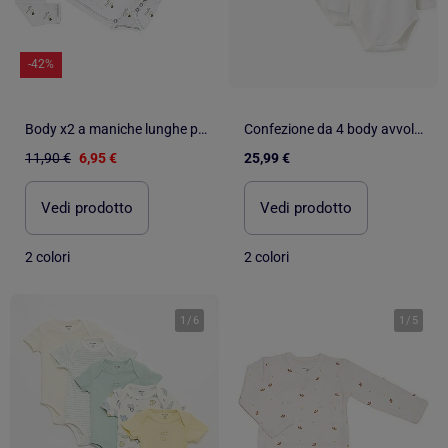
-42%
Body x2 a maniche lunghe per neonati Les Chatounets "HERI
Confezione da 4 body avvolgente in cotone
11,90 €
6,95 €
25,99 €
Vedi prodotto
Vedi prodotto
2 colori
2 colori
1
/
6
1
/
5