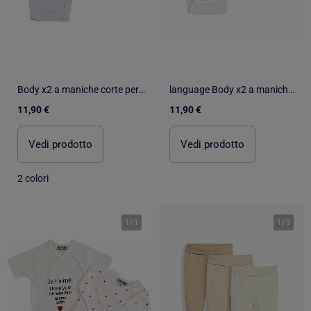
Body x2 a maniche corte per neonati Les Chatounets "STAR
language Body x2 a maniche corte per neonati Les Chatounets "LOVE
11,90 €
11,90 €
Vedi prodotto
Vedi prodotto
2 colori
1
/
1
1
/
3