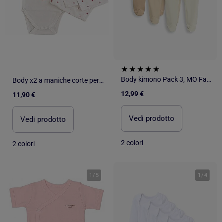
Body kimono Pack 3, MO Fashion
Body x2 a maniche corte per neonati Les Chatounets "LOVE
12,99 €
11,90 €
Vedi prodotto
Vedi prodotto
2 colori
2 colori
1
/
5
1
/
4