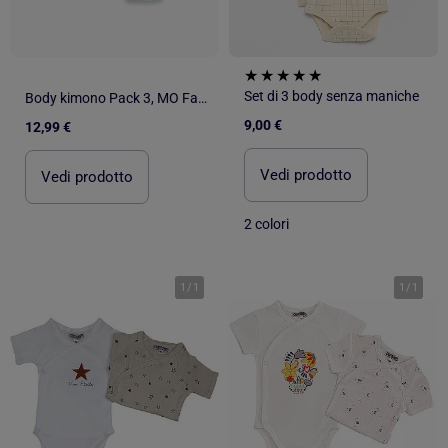
Set di 3 body senza maniche
Body kimono Pack 3, MO Fashion
9,00 €
12,99 €
Vedi prodotto
Vedi prodotto
2 colori
1
/
1
1
/
1