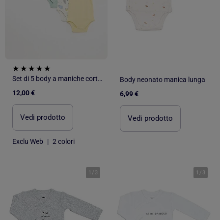
Set di 5 body a maniche corte in cotone
Body neonato manica lunga
12,00 €
6,99 €
Vedi prodotto
Vedi prodotto
Exclu Web
|
2 colori
1
/
3
1
/
3