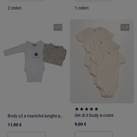
2 colori
1 colori
1
/
1
1
/
4
Set di 3 body a coste
Body x2 a maniche lunghe per neonati Les Chatounets "STAR
9,00 €
11,90 €