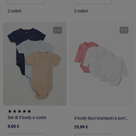
2 colori
2 colori
1
/
5
1
/
4
Set di 3 body a coste
4 body lisci/stampati a portafoglio
9,00 €
25,99 €