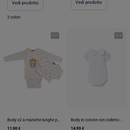
Vedi prodotto
Vedi prodotto
2 colori
1
/
1
1
/
4
Body x2 a maniche lunghe per neonati Les Chatounets "MEXICO
Body in cotone con colletto Peter Pan
11,90 €
14,99 €