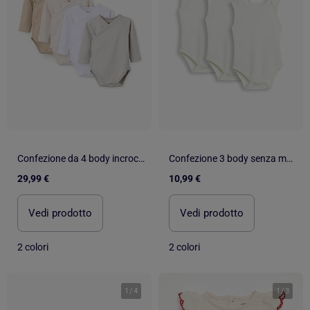
Confezione da 4 body incrociati spazzolati
Confezione 3 body senza maniche, MO Fashion
29,99 €
10,99 €
Vedi prodotto
Vedi prodotto
2 colori
2 colori
1
/
4
1
/
3