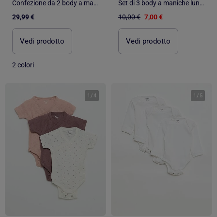
Confezione da 2 body a manica lunga in cotone
Set di 3 body a maniche lunghe con apertura a pressione
29,99 €
10,00 €
7,00 €
Vedi prodotto
Vedi prodotto
2 colori
1
/
4
1
/
5