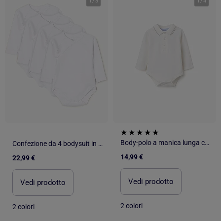
1
/
3
1
/
4
Body-polo a manica lunga con righe
Confezione da 4 bodysuit in cotone a manica lunga
14,99 €
22,99 €
Vedi prodotto
Vedi prodotto
2 colori
2 colori