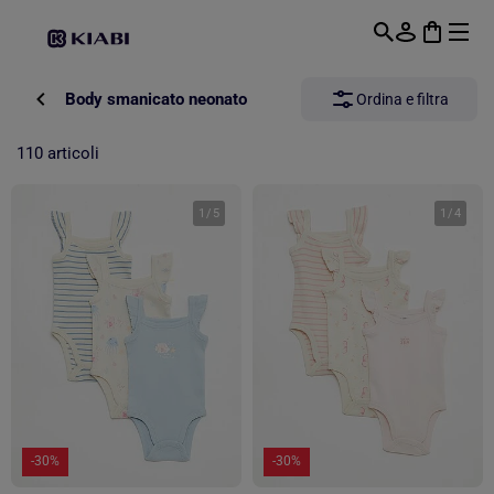
Passa al contenuto principale
Body smanicato neonato
Ordina e filtra
110 articoli
1
/
5
1
/
4
-30%
-30%