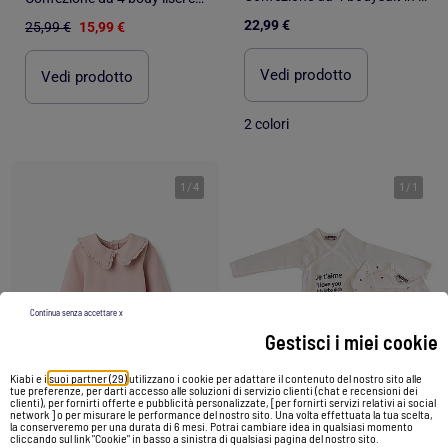
22,99 €
25,99 €
15,99 €
Vedi prodotto
Vedi prodotto
2 colori
1
/
4
1
/
1
Continua senza accettare x
Gestisci i miei cookie
Kiabi e i
suoi partner (29)
utilizzano i cookie per adattare il contenuto del nostro sito alle
tue preferenze, per darti accesso alle soluzioni di servizio clienti (chat e recensioni dei
clienti), per fornirti offerte e pubblicità personalizzate, [per fornirti servizi relativi ai social
network ] o per misurare le performance del nostro sito. Una volta effettuata la tua scelta,
la conserveremo per una durata di 6 mesi. Potrai cambiare idea in qualsiasi momento
cliccando sul link "Cookie" in basso a sinistra di qualsiasi pagina del nostro sito.