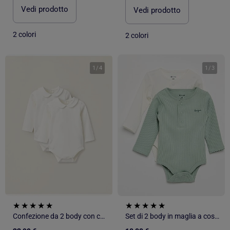
Vedi prodotto
Vedi prodotto
2 colori
2 colori
1
/
4
1
/
3
Confezione da 2 body con colletto peter pan
Set di 2 body in maglia a costine