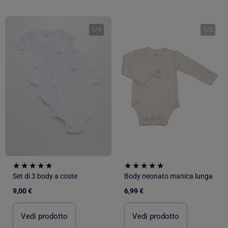
1
/
5
1
/
2
Set di 3 body a coste
Body neonato manica lunga
9,00 €
6,99 €
Vedi prodotto
Vedi prodotto