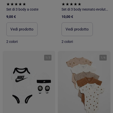
Set di 3 body a coste
Set di 3 body neonato evolutivi collo all'americana e maniche lunghe
9,00 €
10,00 €
Vedi prodotto
Vedi prodotto
2 colori
2 colori
1
/
3
1
/
6