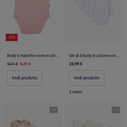
-30%
Body a maniche corte in cotone biologico - modello basic | Kitikate
Set di 4 body in cotone con maniche americane
9,01 €
6,31 €
22,99 €
Vedi prodotto
Vedi prodotto
2 colori
1
/
4
1
/
3