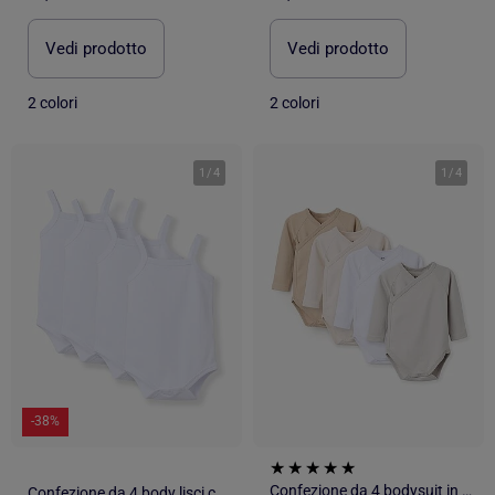
Vedi prodotto
Vedi prodotto
2 colori
2 colori
1
/
4
1
/
4
-38%
Confezione da 4 bodysuit in cotone avvolgente
Confezione da 4 body lisci con spalline