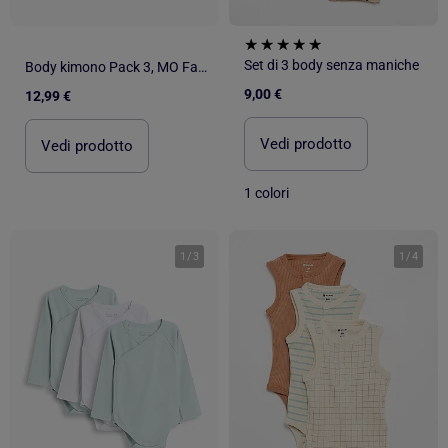
Set di 3 body senza maniche
Body kimono Pack 3, MO Fashion
9,00 €
12,99 €
Vedi prodotto
Vedi prodotto
1 colori
1
/
3
1
/
4