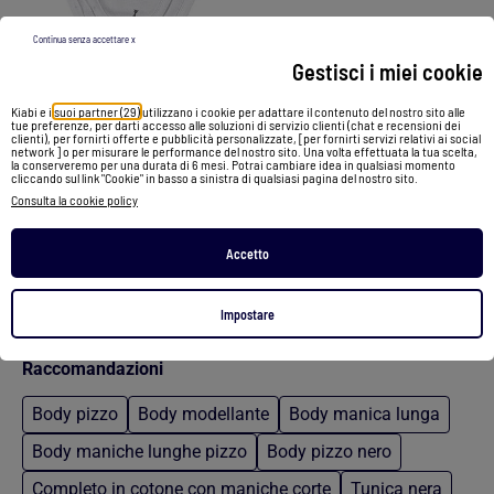
Continua senza accettare x
Gestisci i miei cookie
Body neonato apertura incrociata Sophie La Girafe®
Kiabi e i
suoi partner (29)
utilizzano i cookie per adattare il contenuto del nostro sito alle
tue preferenze, per darti accesso alle soluzioni di servizio clienti (chat e recensioni dei
11,99 €
clienti), per fornirti offerte e pubblicità personalizzate, [per fornirti servizi relativi ai social
network ] o per misurare le performance del nostro sito. Una volta effettuata la tua scelta,
la conserveremo per una durata di 6 mesi. Potrai cambiare idea in qualsiasi momento
cliccando sul link "Cookie" in basso a sinistra di qualsiasi pagina del nostro sito.
Vedi prodotto
Consulta la cookie policy
2 colori
Accetto
/
Home
Body sophie la girafe
Impostare
Raccomandazioni
Body pizzo
Body modellante
Body manica lunga
Body maniche lunghe pizzo
Body pizzo nero
Completo in cotone con maniche corte
Tunica nera