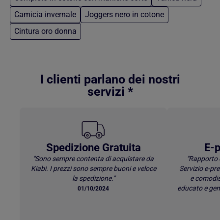
Camicia invernale
Joggers nero in cotone
Cintura oro donna
Torna al contenuto principale
I clienti parlano dei nostri
servizi *
Spedizione Gratuita
E-p
"Sono sempre contenta di acquistare da
"Rapporto 
Kiabi. I prezzi sono sempre buoni e veloce
Servizio e-p
la spedizione."
e comodis
educato e gen
01/10/2024