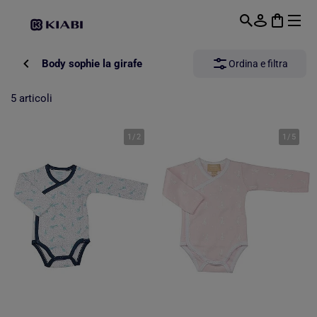
Passa al contenuto principale
Body sophie la girafe
Ordina e filtra
5 articoli
1
/
2
1
/
5