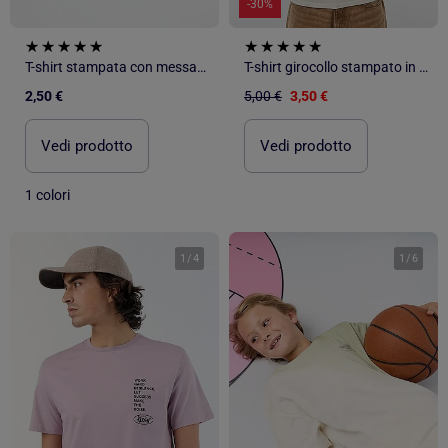
-30%
T-shirt stampata con messaggio
T-shirt girocollo stampato in cotone
2,50 €
5,00 €
3,50 €
Vedi prodotto
Vedi prodotto
1 colori
1
/
4
1
/
6