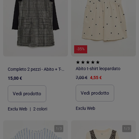
-35%
Abito t-shirt leopardato
Completo 2 pezzi - Abito + T-shirt a maniche lunghe
7,00 €
4,55 €
15,00 €
Vedi prodotto
Vedi prodotto
Exclu Web
Exclu Web
|
2 colori
1
/
3
1
/
3