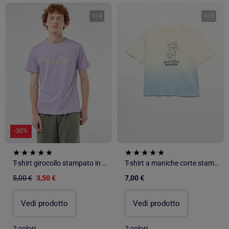
1
/
4
1
/
3
-30%
T-shirt girocollo stampato in cotone
T-shirt a maniche corte stampata con tintura tie-dye
5,00 €
3,50 €
7,00 €
Vedi prodotto
Vedi prodotto
2 colori
2 colori