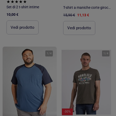
Set di 2 t-shirt intime
T-shirt a maniche corte girocollo puro cotone NABARZU-J
10,00 €
15,90 €
11,13 €
Vedi prodotto
Vedi prodotto
1
/
4
1
/
4
-30%