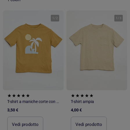
1
/
2
1
/
3
T-shirt a maniche corte con stampa
T-shirt ampia
3,50 €
4,00 €
Vedi prodotto
Vedi prodotto