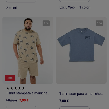
Exclu Web
|
1 colori
2 colori
1
/
4
1
/
4
-30%
T-shirt stampata a maniche corte e girocollo
T-shirt stampata a maniche corte
10,00 €
7,00 €
7,00 €