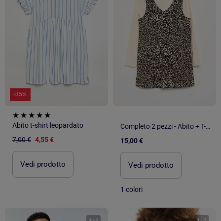
-35%
Abito t-shirt leopardato
Completo 2 pezzi - Abito + T-shirt a maniche lunghe
7,00 €
4,55 €
15,00 €
Vedi prodotto
Vedi prodotto
1 colori
1
/
5
1
/
7