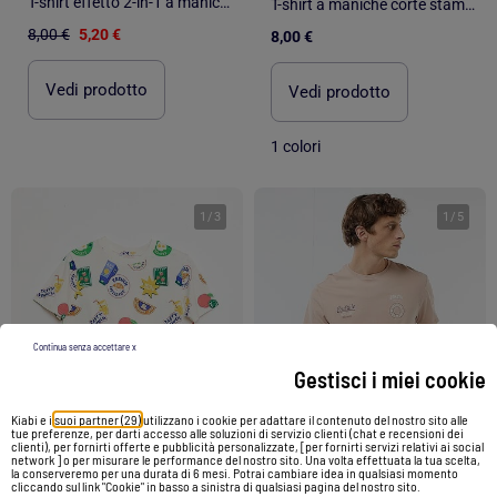
T-shirt effetto 2-in-1 a maniche lunghe
T-shirt a maniche corte stampata
8,00 €
5,20 €
8,00 €
Vedi prodotto
Vedi prodotto
1 colori
1
/
3
1
/
5
Continua senza accettare x
Gestisci i miei cookie
Kiabi e i
suoi partner (29)
utilizzano i cookie per adattare il contenuto del nostro sito alle
tue preferenze, per darti accesso alle soluzioni di servizio clienti (chat e recensioni dei
clienti), per fornirti offerte e pubblicità personalizzate, [per fornirti servizi relativi ai social
network ] o per misurare le performance del nostro sito. Una volta effettuata la tua scelta,
-30%
-40%
la conserveremo per una durata di 6 mesi. Potrai cambiare idea in qualsiasi momento
cliccando sul link "Cookie" in basso a sinistra di qualsiasi pagina del nostro sito.