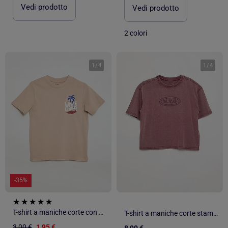
Vedi prodotto
Vedi prodotto
2 colori
1
/
4
1
/
4
-35%
T-shirt a maniche corte con stampa fronte/retro
T-shirt a maniche corte stampata
3,00 €
1,95 €
8,00 €