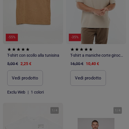
-55%
-35%
T-shirt con scollo alla tunisina
T-shirt a maniche corte girocollo in jacquard di cotone
5,00 €
2,25 €
16,00 €
10,40 €
Vedi prodotto
Vedi prodotto
Exclu Web
|
1 colori
1
/
4
1
/
4