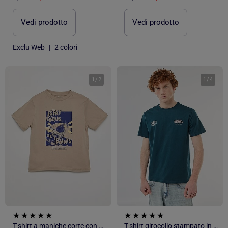
Vedi prodotto
Vedi prodotto
Exclu Web
|
2 colori
1
/
2
1
/
4
T-shirt a maniche corte con stampa
T-shirt girocollo stampato in cotone