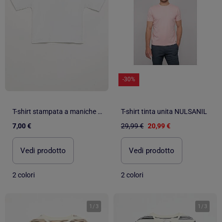
-30%
T-shirt stampata a maniche corte
T-shirt tinta unita NULSANIL
7,00 €
29,99 €
20,99 €
Vedi prodotto
Vedi prodotto
2 colori
2 colori
1
/
3
1
/
3