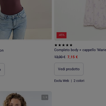
-45%
on
13,00 €
7,15 €
Vedi prodotto
o
Exclu Web
|
2 colori
1
/
4