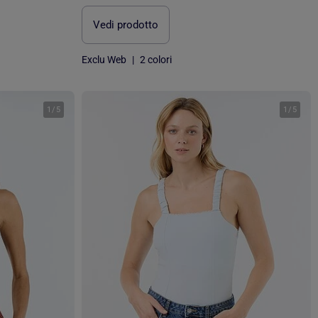
Vedi prodotto
Exclu Web
|
2 colori
1
/
5
1
/
5