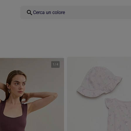
1
/
4