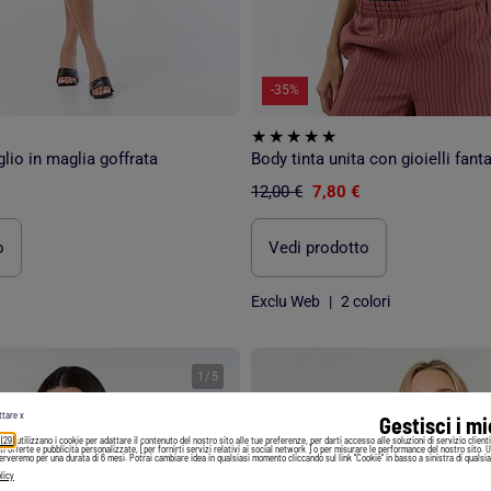
-35%
lio in maglia goffrata
12,00 €
7,80 €
o
Vedi prodotto
Exclu Web
|
2 colori
1
/
5
ttare x
Gestisci i m
 (29)
utilizzano i cookie per adattare il contenuto del nostro sito alle tue preferenze, per darti accesso alle soluzioni di servizio client
irti offerte e pubblicità personalizzate, [per fornirti servizi relativi ai social network ] o per misurare le performance del nostro sito. 
serveremo per una durata di 6 mesi. Potrai cambiare idea in qualsiasi momento cliccando sul link "Cookie" in basso a sinistra di qualsia
licy