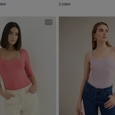
lori
2 colori
1
/
3