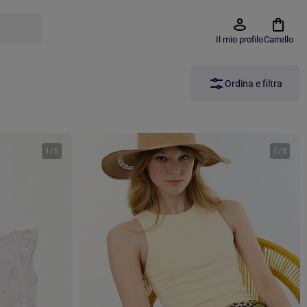
Il mio profilo
Carrello
Ordina e filtra
1
/
5
1
/
5