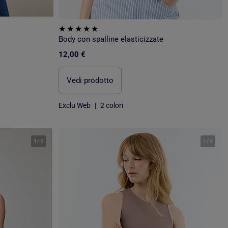
Body con spalline elasticizzate
12,00 €
Vedi prodotto
Exclu Web
|
2 colori
1
/
5
1
/
4