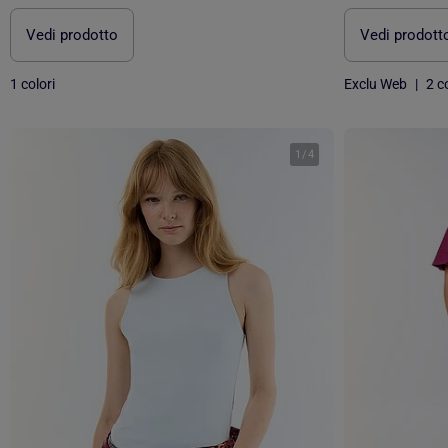
Vedi prodotto
Vedi prodott
1 colori
Exclu Web
|
2 co
1
/
4