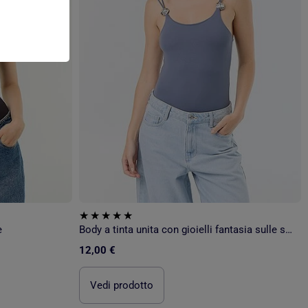
e
Body a tinta unita con gioielli fantasia sulle spalline
12,00 €
Vedi prodotto