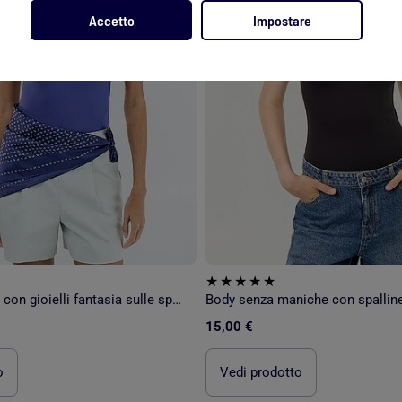
Accetto
Impostare
Body tinta unita con gioielli fantasia sulle spalline
Body senza maniche con spallin
15,00 €
o
Vedi prodotto