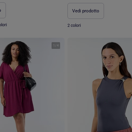
o
Vedi prodotto
lori
2 colori
1
/
4