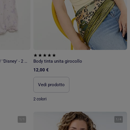
Completo body + cappello 'Marie' 'Disney' - 2 pezzi
Body tinta unita girocollo
12,00 €
Vedi prodotto
2 colori
1
/
1
1
/
4