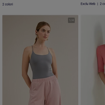
Exclu Web
|
2 co
2 colori
1
/
4