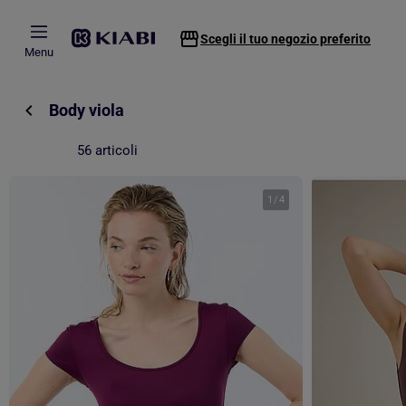
Passa al contenuto principale
Scegli il tuo negozio preferito
Menu
Body viola
56 articoli
1
/
4