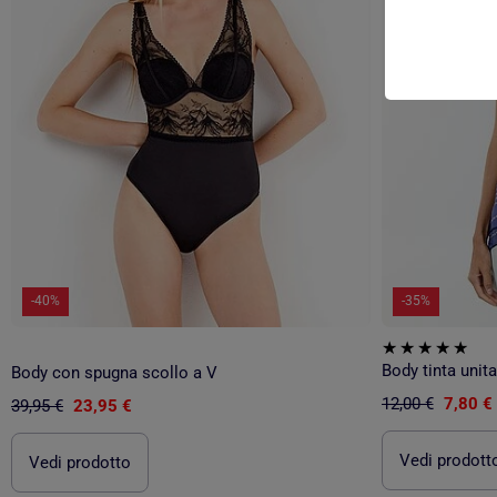
-40%
-35%
Body con spugna scollo a V
12,00 €
7,80 €
39,95 €
23,95 €
Vedi prodott
Vedi prodotto