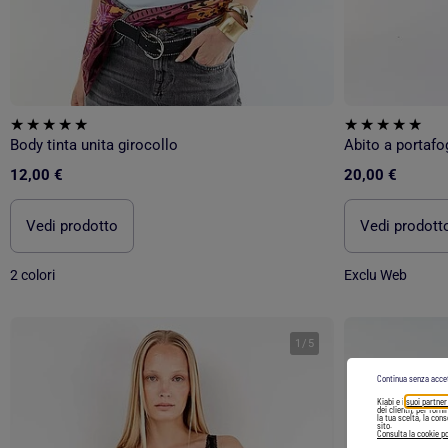
Body tinta unita girocollo
Abito a portafog
12,00 €
20,00 €
Vedi prodotto
Vedi prodott
2 colori
Exclu Web
1
/
5
Continua senza acce
Kiabi e i
suoi partner
dei clienti), per forn
la tua scelta, la con
sito.
Consulta la cookie po