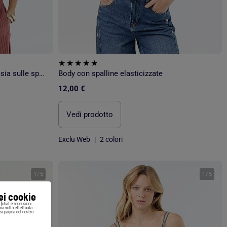
Body tinta unita con gioielli fantasia sulle spalline
Body con spalline elasticizzate
12,00 €
Vedi prodotto
Exclu Web
|
2 colori
1
/
5
1
/
5
iei cookie
i (chat e recensioni
Una volta effettuata
si pagina del nostro