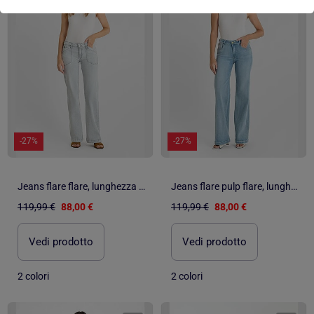
-27%
-27%
Jeans flare flare, lunghezza 34
Jeans flare pulp flare, lunghezza 34
119,99 €
88,00 €
119,99 €
88,00 €
Vedi prodotto
Vedi prodotto
2 colori
2 colori