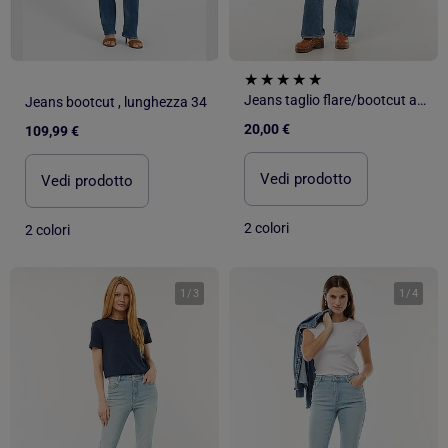
Jeans taglio flare/bootcut a vita alta
Jeans bootcut , lunghezza 34
20,00 €
109,99 €
Vedi prodotto
Vedi prodotto
2 colori
2 colori
1
/
3
1
/
4