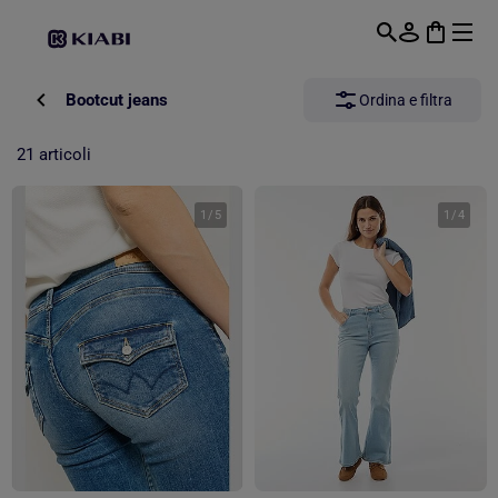
Passa al contenuto principale
Bootcut jeans
Ordina e filtra
21 articoli
1
/
5
1
/
4