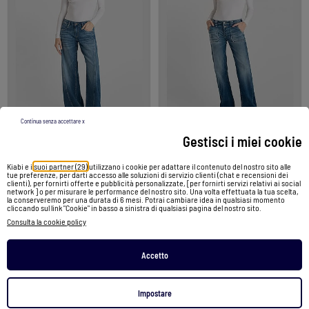
-26%
Continua senza accettare x
Gestisci i miei cookie
Jeans flare , lunghezza 34
Jeans flare flare, lunghezza 34
Kiabi e i
suoi partner (29)
utilizzano i cookie per adattare il contenuto del nostro sito alle
tue preferenze, per darti accesso alle soluzioni di servizio clienti (chat e recensioni dei
119,99 €
88,99 €
119,99 €
clienti), per fornirti offerte e pubblicità personalizzate, [per fornirti servizi relativi ai social
network ] o per misurare le performance del nostro sito. Una volta effettuata la tua scelta,
la conserveremo per una durata di 6 mesi. Potrai cambiare idea in qualsiasi momento
cliccando sul link "Cookie" in basso a sinistra di qualsiasi pagina del nostro sito.
Vedi prodotto
Vedi prodotto
Consulta la cookie policy
2 colori
2 colori
Accetto
Impostare
1
/
5
1
/
5