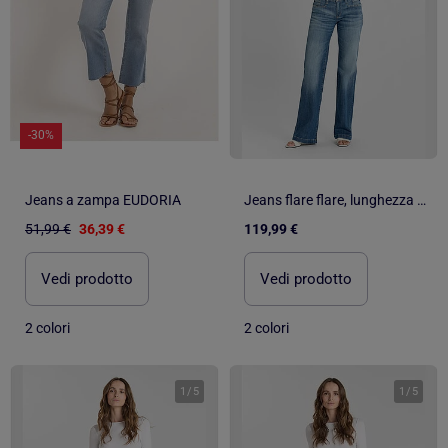
-30%
Jeans a zampa EUDORIA
Jeans flare flare, lunghezza 34
51,99 €
36,39 €
119,99 €
Vedi prodotto
Vedi prodotto
2 colori
2 colori
1
/
5
1
/
5