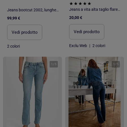
Jeans a vita alta taglio flare/bootcut - L32
Jeans bootcut 2002, lunghezza 34
20,00 €
99,99 €
Vedi prodotto
Vedi prodotto
Exclu Web
|
2 colori
2 colori
1
/
5
1
/
5