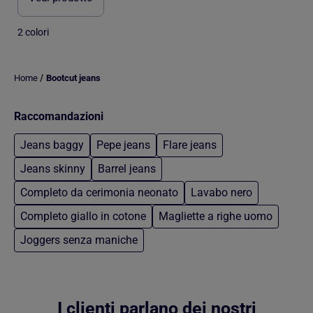
2 colori
/
Home
Bootcut jeans
Raccomandazioni
Jeans baggy
Pepe jeans
Flare jeans
Jeans skinny
Barrel jeans
Completo da cerimonia neonato
Lavabo nero
Completo giallo in cotone
Magliette a righe uomo
Joggers senza maniche
Torna al contenuto principale
I clienti parlano dei nostri