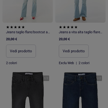
Jeans taglio flare/bootcut a vita alta
Jeans a vita alta taglio flare/bootcut - L28
20,00 €
20,00 €
Vedi prodotto
Vedi prodotto
2 colori
Exclu Web
|
2 colori
1
/
2
1
/
2