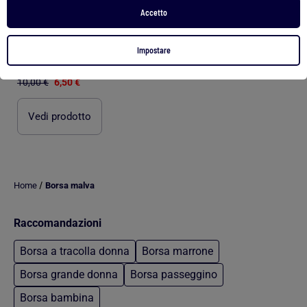
Accetto
-35%
Impostare
Borsa a tracolla all'uncinetto
10,00 €
6,50 €
Vedi prodotto
/
Home
Borsa malva
Raccomandazioni
Borsa a tracolla donna
Borsa marrone
Borsa grande donna
Borsa passeggino
Borsa bambina