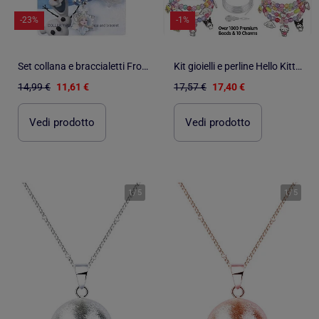
-23%
-1%
Set collana e braccialetti Frozen – 2 pezzi - Blu
Kit gioielli e perline Hello Kitty and Friends – Oltre 1000 pezzi
14,99 €
11,61 €
17,57 €
17,40 €
Vedi prodotto
Vedi prodotto
1
/
5
1
/
5