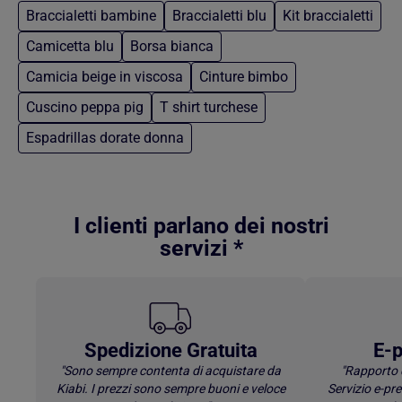
Braccialetti bambine
Braccialetti blu
Kit braccialetti
Camicetta blu
Borsa bianca
Camicia beige in viscosa
Cinture bimbo
Cuscino peppa pig
T shirt turchese
Espadrillas dorate donna
Torna al contenuto principale
I clienti parlano dei nostri
servizi *
Spedizione Gratuita
E-p
"Sono sempre contenta di acquistare da
"Rapporto 
Kiabi. I prezzi sono sempre buoni e veloce
Servizio e-p