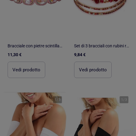
Bracciale con pietre scintillanti | Great Pretenders
Set di 3 bracciali con rubini rossi | Great Pretenders
11,30 €
9,84 €
Vedi prodotto
Vedi prodotto
1
/
3
1
/
3