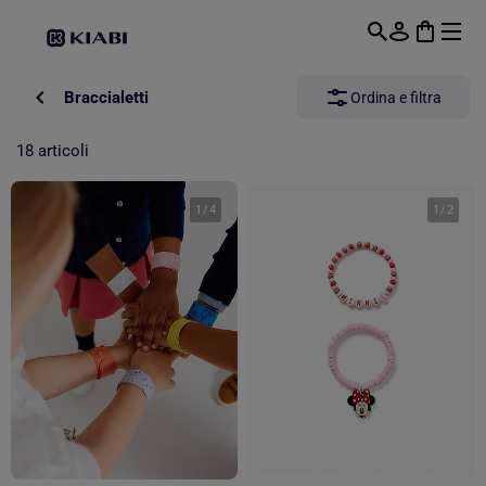
Passa al contenuto principale
Braccialetti
Ordina e filtra
18 articoli
1
/
4
1
/
2