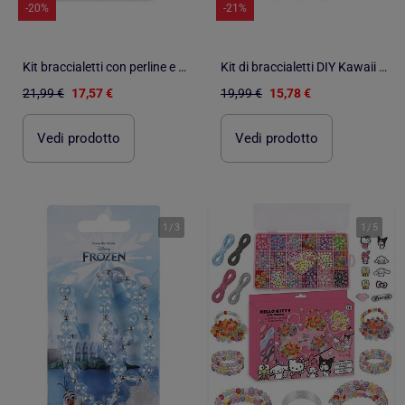
-20%
-21%
Kit braccialetti con perline e ciondoli La casa delle bambole di Gabby - Oltre 1000 pezzi
Kit di braccialetti DIY Kawaii Hello Kitty – Oltre 1000 perline
21,99 €
17,57 €
19,99 €
15,78 €
Vedi prodotto
Vedi prodotto
1
/
3
1
/
5