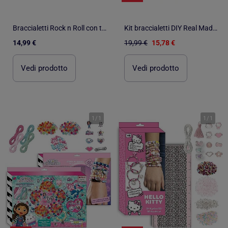
Braccialetti Rock n Roll con telaio ad elastico
Kit braccialetti DIY Real Madrid - Oltre 1000 perline
14,99 €
19,99 €
15,78 €
Vedi prodotto
Vedi prodotto
1
/
1
1
/
1