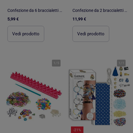
Confezione da 6 braccialetti schiaffo e cinturino 'emotion monsters'
Confezione da 2 braccialetti con perline e minnie
5,99 €
11,99 €
Vedi prodotto
Vedi prodotto
1
/
5
1
/
1
-21%