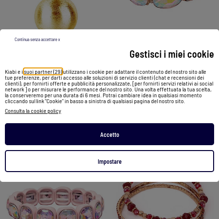
Continua senza accettare x
Gestisci i miei cookie
Bola di gravidanza, collana pure elegance | Bola
Bracciale con pietre scintillanti | Great Pretenders
Kiabi e i
suoi partner (29)
utilizzano i cookie per adattare il contenuto del nostro sito alle
tue preferenze, per darti accesso alle soluzioni di servizio clienti (chat e recensioni dei
39,27 €
11,30 €
clienti), per fornirti offerte e pubblicità personalizzate, [per fornirti servizi relativi ai social
network ] o per misurare le performance del nostro sito. Una volta effettuata la tua scelta,
la conserveremo per una durata di 6 mesi. Potrai cambiare idea in qualsiasi momento
cliccando sul link "Cookie" in basso a sinistra di qualsiasi pagina del nostro sito.
Vedi prodotto
Vedi prodotto
Consulta la cookie policy
Accetto
1
/
5
1
/
5
Impostare