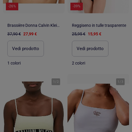
-26%
-39%
Brassière Donna Calvin Klein Jeans Senza Imbottitura
Reggiseno in tulle trasparente
37,90 €
27,99 €
25,95 €
15,95 €
Vedi prodotto
Vedi prodotto
1 colori
2 colori
1
/
2
1
/
3