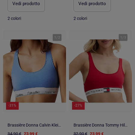
Vedi prodotto
Vedi prodotto
2 colori
2 colori
1
/
2
1
/
3
-31%
-27%
Brassière Donna Calvin Klein Jeans Senza Imbottitura
Brassière Donna Tommy Hilfiger Senza Imbottitura
34,90 €
23,99 €
32,90 €
23,99 €