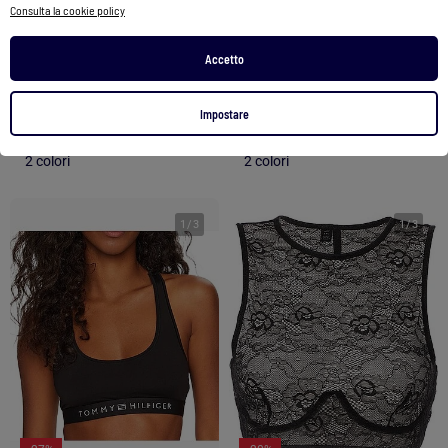
Consulta la cookie policy
Brassière Donna Calvin Klein Jeans Senza Imbottitura
Brassière Donna Calvin Klein Jeans Senza Imbottitura
Accetto
37,90 €
27,99 €
34,90 €
23,99 €
Vedi prodotto
Vedi prodotto
Impostare
2 colori
2 colori
1
/
3
1
/
3