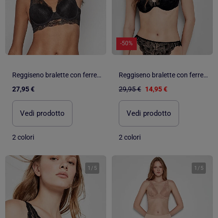
-50%
Reggiseno bralette con ferretto e imbottitura
Reggiseno bralette con ferretto e foam coppe B e C
27,95 €
29,95 €
14,95 €
Vedi prodotto
Vedi prodotto
2 colori
2 colori
1
/
5
1
/
5