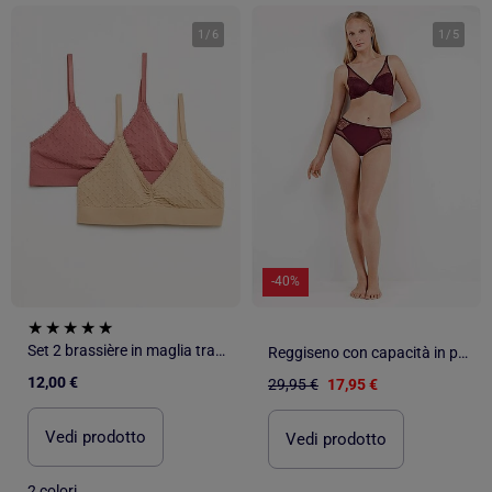
1
/
6
1
/
5
-40%
Set 2 brassière in maglia trapuntata
Reggiseno con capacità in pizzo ricamato
12,00 €
29,95 €
17,95 €
Vedi prodotto
Vedi prodotto
2 colori