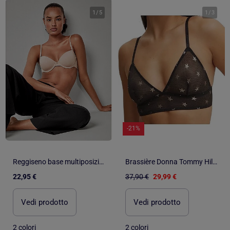
1
/
5
1
/
3
-21%
Reggiseno base multiposizione
Brassière Donna Tommy Hilfiger
22,95 €
37,90 €
29,99 €
Vedi prodotto
Vedi prodotto
2 colori
2 colori