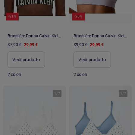
-21%
-25%
Brassière Donna Calvin Klein Jeans Senza Imbottitura
Brassière Donna Calvin Klein Jeans Senza Fodera
37,90 €
29,99 €
39,90 €
29,99 €
Vedi prodotto
Vedi prodotto
2 colori
2 colori
1
/
7
1
/
7