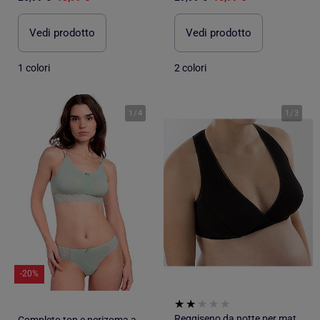
Vedi prodotto
Vedi prodotto
1 colori
2 colori
1
/
4
1
/
3
-20%
Reggiseno da notte per maternità con pizzo 'Bogema'
Completo top e perizoma a coste da donna ADMAS