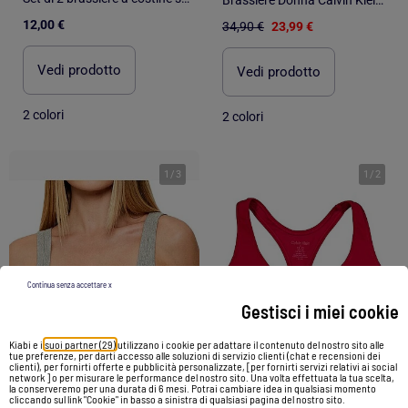
12,00 €
34,90 €
23,99 €
Vedi prodotto
Vedi prodotto
2 colori
2 colori
1
/
3
1
/
2
Continua senza accettare x
Gestisci i miei cookie
Kiabi e i
suoi partner (29)
utilizzano i cookie per adattare il contenuto del nostro sito alle
tue preferenze, per darti accesso alle soluzioni di servizio clienti (chat e recensioni dei
clienti), per fornirti offerte e pubblicità personalizzate, [per fornirti servizi relativi ai social
network ] o per misurare le performance del nostro sito. Una volta effettuata la tua scelta,
-26%
-31%
la conserveremo per una durata di 6 mesi. Potrai cambiare idea in qualsiasi momento
cliccando sul link "Cookie" in basso a sinistra di qualsiasi pagina del nostro sito.