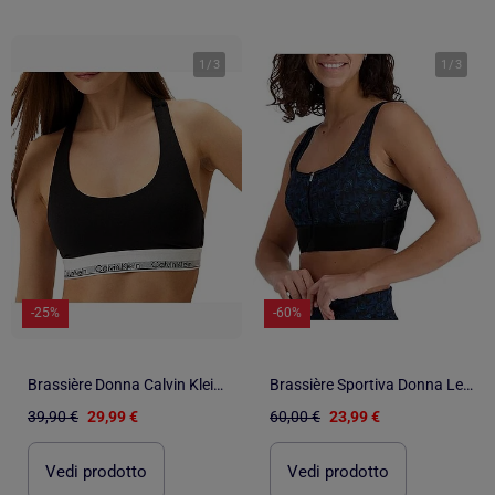
1
/
3
1
/
3
-25%
-60%
Brassière Donna Calvin Klein Jeans – Comfort e Stile
Brassière Sportiva Donna Le Coq Sportif
39,90 €
29,99 €
60,00 €
23,99 €
Vedi prodotto
Vedi prodotto