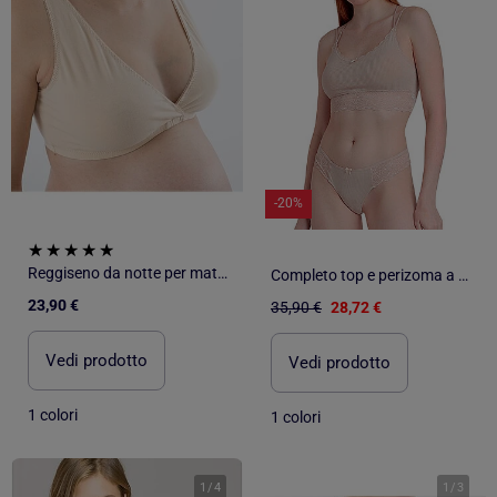
-20%
Reggiseno da notte per maternità 'Bogema'
Completo top e perizoma a coste da donna ADMAS
23,90 €
35,90 €
28,72 €
Vedi prodotto
Vedi prodotto
1 colori
1 colori
1
/
4
1
/
3