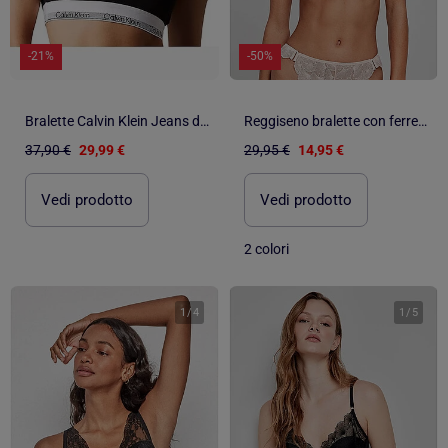
-21%
-50%
Bralette Calvin Klein Jeans da Donna in Ottone
Reggiseno bralette con ferretto e foam coppe B e C
37,90 €
29,99 €
29,95 €
14,95 €
Vedi prodotto
Vedi prodotto
2 colori
1
/
4
1
/
5