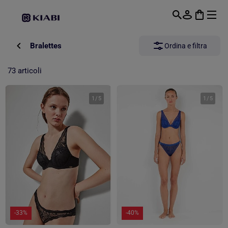
Passa al contenuto principale
Bralettes
Ordina e filtra
73 articoli
1
/
5
1
/
5
-33%
-40%