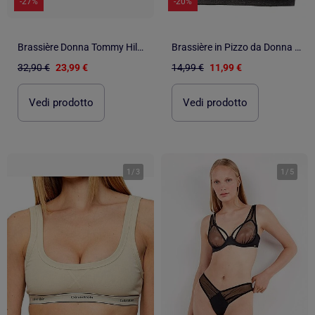
-27%
-20%
Brassière Donna Tommy Hilfiger Senza Imbottitura
Brassière in Pizzo da Donna Vero Moda
32,90 €
23,99 €
14,99 €
11,99 €
Vedi prodotto
Vedi prodotto
1
/
3
1
/
5