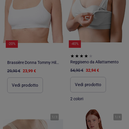
-20%
-40%
Reggiseno da Allattamento
Brassière Donna Tommy Hilfiger Senza Imbottitura
54,90 €
32,94 €
29,90 €
23,99 €
Vedi prodotto
Vedi prodotto
2 colori
1
/
3
1
/
4