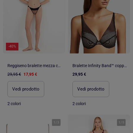
-40%
Reggiseno bralette mezza coppa
Bralette Infinity Band™ coppe B e C
29,95 €
17,95 €
29,95 €
Vedi prodotto
Vedi prodotto
2 colori
2 colori
1
/
3
1
/
5