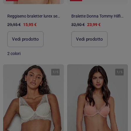
Reggiseno braletter lurex semitrasparente
Bralette Donna Tommy Hilfiger Senza Imbottitura
29,95 €
15,95 €
32,90 €
23,99 €
Vedi prodotto
Vedi prodotto
2 colori
1
/
5
1
/
5