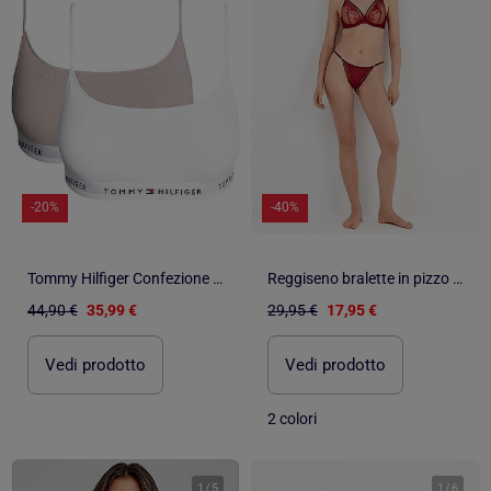
-20%
-40%
Tommy Hilfiger Confezione da 2 Bralette Donna
Reggiseno bralette in pizzo floreale effetto push up
44,90 €
35,99 €
29,95 €
17,95 €
Vedi prodotto
Vedi prodotto
2 colori
1
/
5
1
/
6