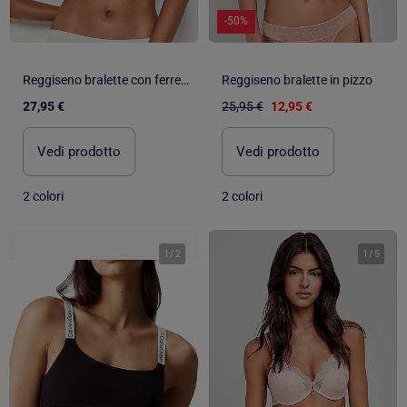
-50%
Reggiseno bralette con ferretto e imbottitura
Reggiseno bralette in pizzo
27,95 €
25,95 €
12,95 €
Vedi prodotto
Vedi prodotto
2 colori
2 colori
1
/
2
1
/
5