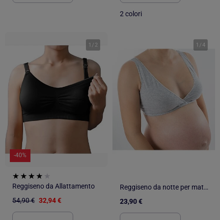
2 colori
1
/
2
1
/
4
-40%
Reggiseno da Allattamento
Reggiseno da notte per maternità GRIS 'Bogema'
54,90 €
32,94 €
23,90 €