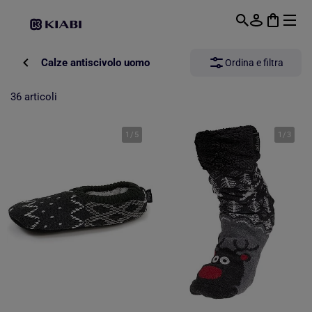
Passa al contenuto principale
Calze antiscivolo uomo
Ordina e filtra
36 articoli
1
/
5
1
/
3