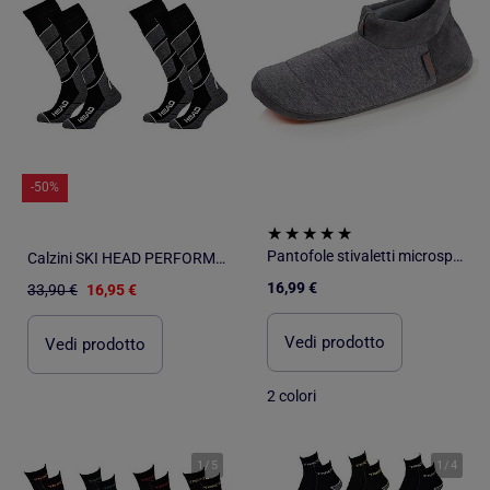
-50%
Pantofole stivaletti microspugna, suola in gomma antiscivolo uomo Isotoner
Calzini SKI HEAD PERFORMANCE - Confezione da 2
16,99 €
33,90 €
16,95 €
Vedi prodotto
Vedi prodotto
2 colori
1
/
5
1
/
4