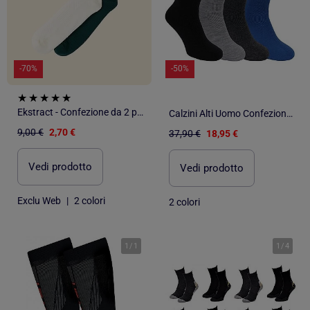
-70%
-50%
Ekstract - Confezione da 2 paia di calze compressive animate
Calzini Alti Uomo Confezione da 4
9,00 €
2,70 €
37,90 €
18,95 €
Vedi prodotto
Vedi prodotto
Exclu Web
|
2 colori
2 colori
1
/
1
1
/
4