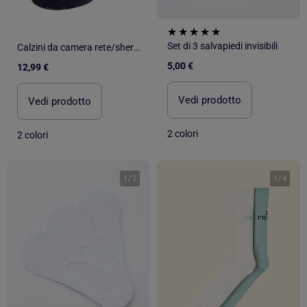
Set di 3 salvapiedi invisibili
Calzini da camera rete/sherpa - Puntini antiscivolo uomo Isotoner
5,00 €
12,99 €
Vedi prodotto
Vedi prodotto
2 colori
2 colori
1
/
2
1
/
4