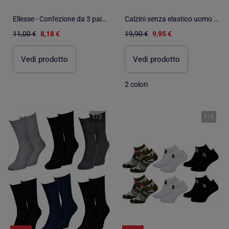
Ellesse - Confezione da 3 paia di calze uomo
Calzini senza elastico uomo Gambe sensibili - Confezione da 3
11,00 €
8,18 €
19,90 €
9,95 €
Vedi prodotto
Vedi prodotto
2 colori
1
/
2
1
/
5