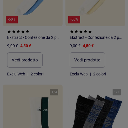
-50%
-50%
Ekstract - Confezione da 2 paia di calze compressive animate
Ekstract - Confezione da 2 paia di calze compressive animate
9,00 €
4,50 €
9,00 €
4,50 €
Vedi prodotto
Vedi prodotto
Exclu Web
|
2 colori
Exclu Web
|
2 colori
1
/
4
1
/
1