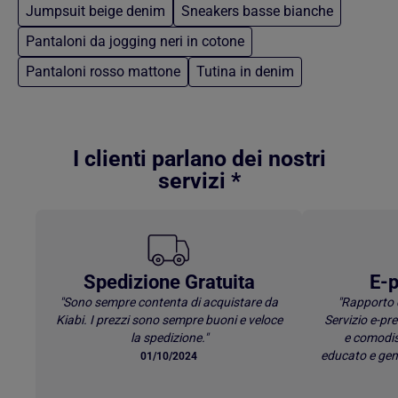
Jumpsuit beige denim
Sneakers basse bianche
Pantaloni da jogging neri in cotone
Pantaloni rosso mattone
Tutina in denim
Torna al contenuto principale
I clienti parlano dei nostri
servizi *
Spedizione Gratuita
E-p
"Sono sempre contenta di acquistare da
"Rapporto 
Kiabi. I prezzi sono sempre buoni e veloce
Servizio e-p
la spedizione."
e comodis
educato e gen
01/10/2024