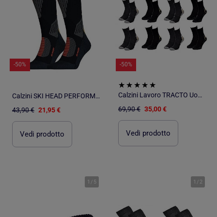
-50%
-50%
Calzini Lavoro TRACTO Uomo Resistenza Qualità Pro - Confezione da 12
Calzini SKI HEAD PERFORMANCE
69,90 €
35,00 €
43,90 €
21,95 €
Vedi prodotto
Vedi prodotto
1
/
5
1
/
2