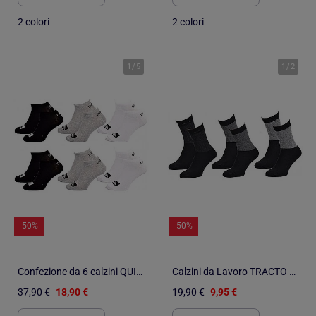
2 colori
2 colori
1
/
5
1
/
2
-50%
-50%
Confezione da 6 calzini QUIKSILVER SNEAKER
Calzini da Lavoro TRACTO Qualità Pro - Confezione da 3
37,90 €
18,90 €
19,90 €
9,95 €