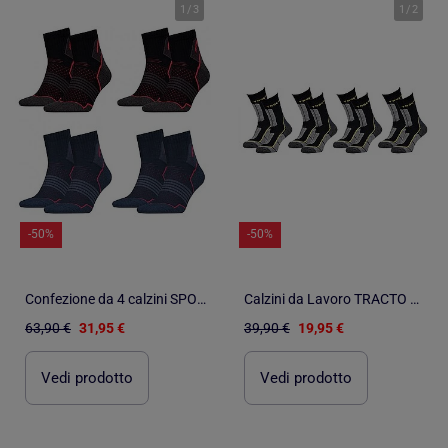
1
/
3
1
/
2
-50%
-50%
Confezione da 4 calzini SPORT HEAD PERFORMANCE
Calzini da Lavoro TRACTO Qualità Pro - Confezione da 4
63,90 €
31,95 €
39,90 €
19,95 €
Vedi prodotto
Vedi prodotto