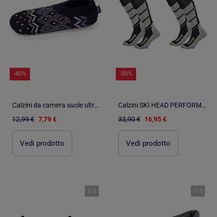
-40%
-50%
Calzini da camera suole ultraconfortevoli in pelle scamosciata con borchie uomo Isotoner
Calzini SKI HEAD PERFORMANCE - Confezione da 2
12,99 €
7,79 €
33,90 €
16,95 €
Vedi prodotto
Vedi prodotto
1
/
2
1
/
5