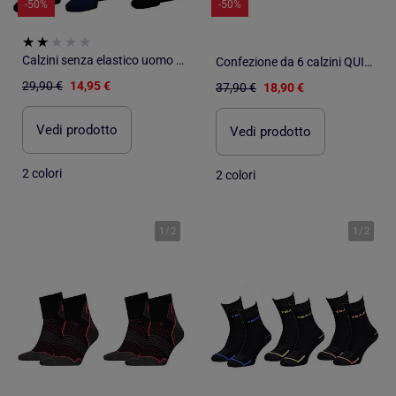
-50%
-50%
Calzini senza elastico uomo Gambe sensibili - Confezione da 6
Confezione da 6 calzini QUIKSILVER SNEAKER
29,90 €
14,95 €
37,90 €
18,90 €
Vedi prodotto
Vedi prodotto
2 colori
2 colori
1
/
2
1
/
2