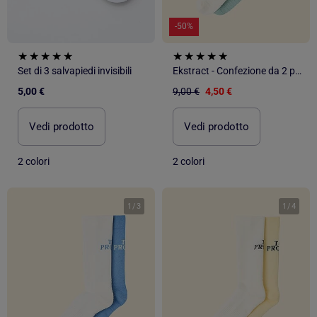
-50%
Set di 3 salvapiedi invisibili
Ekstract - Confezione da 2 paia di calze compressive animate
5,00 €
9,00 €
4,50 €
Vedi prodotto
Vedi prodotto
2 colori
2 colori
1
/
3
1
/
4