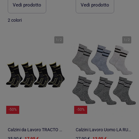
Vedi prodotto
Vedi prodotto
2 colori
1
/
2
1
/
2
-50%
-50%
Calzini da Lavoro TRACTO Qualità Pro - Confezione da 4
Calzini Lavoro Uomo LA RURALE Resistenza Qualità Pro - Confezione da 6
35,90 €
17,95 €
27,90 €
13,95 €