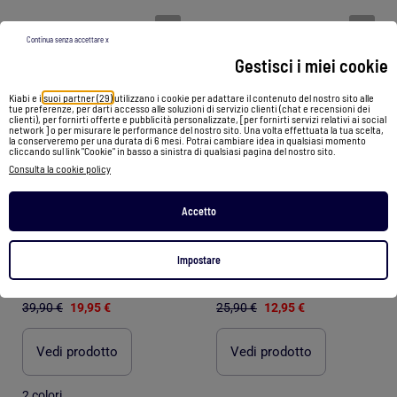
1
/
2
1
/
2
Continua senza accettare x
Gestisci i miei cookie
Kiabi e i
suoi partner (29)
utilizzano i cookie per adattare il contenuto del nostro sito alle
tue preferenze, per darti accesso alle soluzioni di servizio clienti (chat e recensioni dei
clienti), per fornirti offerte e pubblicità personalizzate, [per fornirti servizi relativi ai social
network ] o per misurare le performance del nostro sito. Una volta effettuata la tua scelta,
la conserveremo per una durata di 6 mesi. Potrai cambiare idea in qualsiasi momento
cliccando sul link "Cookie" in basso a sinistra di qualsiasi pagina del nostro sito.
Consulta la cookie policy
Accetto
-50%
-50%
Impostare
Calzini da Lavoro TRACTO Qualità Pro - Confezione da 4
Calzini Lavoro Uomo LA RURALE Resistenza Qualità - Confezione da 2
39,90 €
19,95 €
25,90 €
12,95 €
Vedi prodotto
Vedi prodotto
2 colori