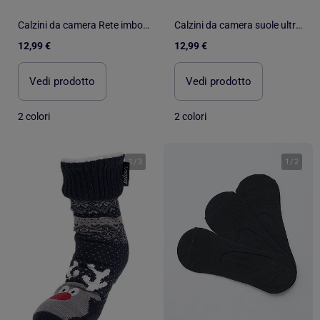
Calzini da camera Rete imbottita - Suola in camoscio con tacchetti antiscivolo uomo Isotoner
Calzini da camera suole ultraconfortevoli e leggere con borchie antiscivolo uomo Isotoner
12,99 €
12,99 €
Vedi prodotto
Vedi prodotto
2 colori
2 colori
1
/
3
1
/
2