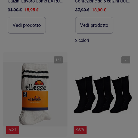
Calzini Lavoro Uomo LA RURALE Resistenza Qualità Pro - Confezione da 6
Confezione da 6 calzini QUIKSILVER SNEAKER
31,90 €
15,95 €
37,90 €
18,90 €
Vedi prodotto
Vedi prodotto
2 colori
1
/
4
1
/
1
-26%
-50%