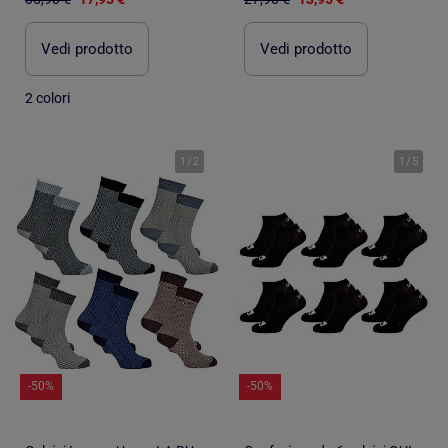
Vedi prodotto
Vedi prodotto
2 colori
1
/
2
1
/
5
-50%
-50%