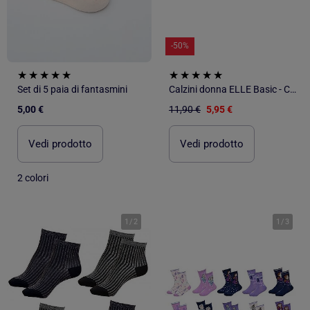
-50%
Set di 5 paia di fantasmini
Calzini donna ELLE Basic - Confezione da 3
5,00 €
11,90 €
5,95 €
Vedi prodotto
Vedi prodotto
2 colori
1
/
2
1
/
3