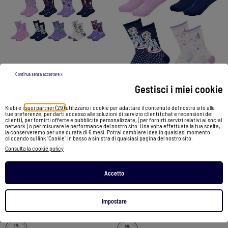
Continua senza accettare x
-50%
-50%
Gestisci i miei cookie
Kiabi e i
suoi partner (29)
utilizzano i cookie per adattare il contenuto del nostro sito alle
Calzini Confezione Bambina LA REINE DES NEIGES - Confezione da 4
Confezione di 9 calzini bambina LA REINE DES NEIGES
tue preferenze, per darti accesso alle soluzioni di servizio clienti (chat e recensioni dei
clienti), per fornirti offerte e pubblicità personalizzate, [per fornirti servizi relativi ai social
19,90 €
9,95 €
39,90 €
20,00 €
network ] o per misurare le performance del nostro sito. Una volta effettuata la tua scelta,
la conserveremo per una durata di 6 mesi. Potrai cambiare idea in qualsiasi momento
cliccando sul link "Cookie" in basso a sinistra di qualsiasi pagina del nostro sito.
Vedi prodotto
Consulta la cookie policy
Vedi prodotto
Accetto
2 colori
2 colori
Impostare
1
/
1
1
/
1