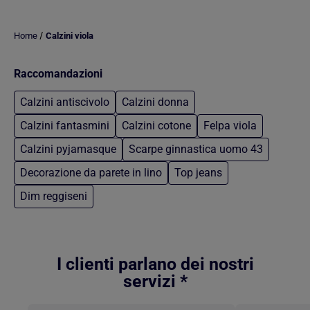
/
Home
Calzini viola
Raccomandazioni
Calzini antiscivolo
Calzini donna
Calzini fantasmini
Calzini cotone
Felpa viola
Calzini pyjamasque
Scarpe ginnastica uomo 43
Decorazione da parete in lino
Top jeans
Dim reggiseni
Torna al contenuto principale
I clienti parlano dei nostri
servizi *