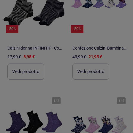
-50%
-50%
Calzini donna INFINITIF - Confezione da 4
Confezione Calzini Bambina LA REINE DES NEIGES - 10 Paia
17,90 €
8,95 €
43,90 €
21,95 €
Vedi prodotto
Vedi prodotto
1
/
2
1
/
4