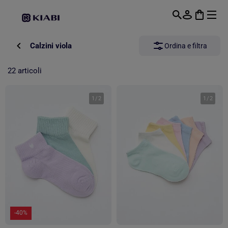
Passa al contenuto principale
Calzini viola
Ordina e filtra
22 articoli
1
/
2
1
/
2
-40%