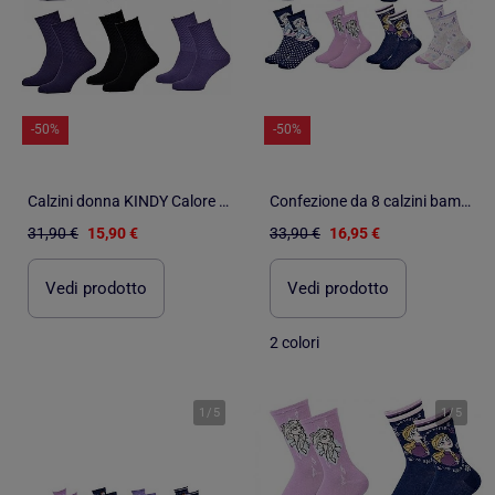
-50%
-50%
Calzini donna KINDY Calore e Morbidezza - Confezione da 6
Confezione da 8 calzini bambina LA REINE DES NEIGES
31,90 €
15,90 €
33,90 €
16,95 €
Vedi prodotto
Vedi prodotto
2 colori
1
/
5
1
/
5