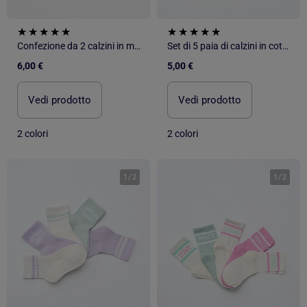
Confezione da 2 calzini in maglia traforata con bordi ondulati
Set di 5 paia di calzini in cotone
6,00 €
5,00 €
Vedi prodotto
Vedi prodotto
2 colori
2 colori
1
/
2
1
/
2