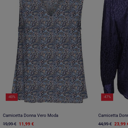
-40%
-47%
Camicetta Donna Vero Moda
Camicetta Don
19,99 €
11,99 €
44,99 €
23,99 