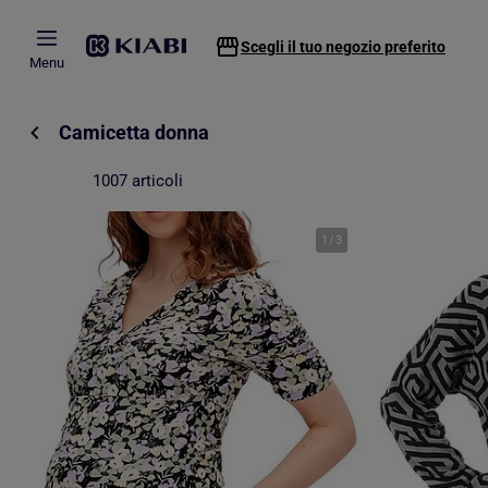
Passa al contenuto principale
Scegli il tuo negozio preferito
Menu
Camicetta donna
1007 articoli
1
/
3