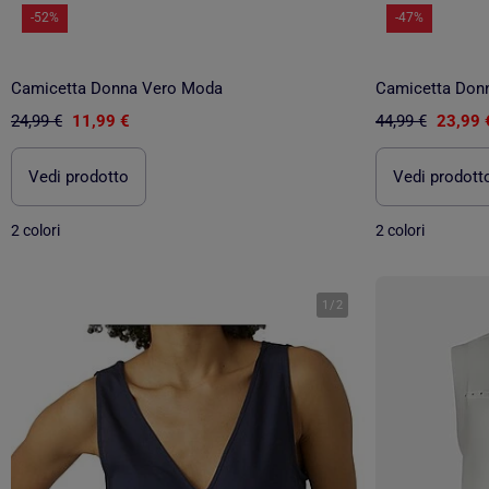
-52%
-47%
Camicetta Donna Vero Moda
Camicetta Don
24,99 €
11,99 €
44,99 €
23,99 
Vedi prodotto
Vedi prodott
2 colori
2 colori
1
/
2