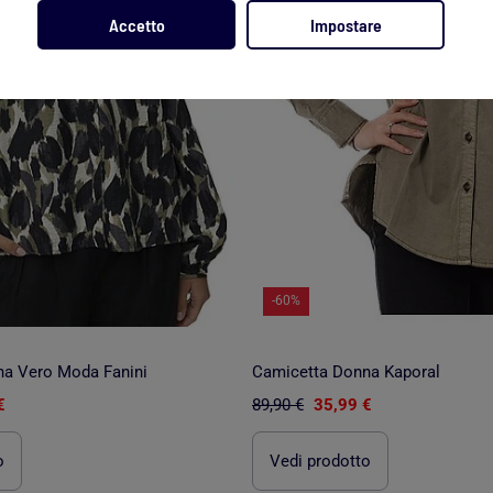
Accetto
Impostare
-60%
a Vero Moda Fanini
Camicetta Donna Kaporal
€
89,90 €
35,99 €
o
Vedi prodotto