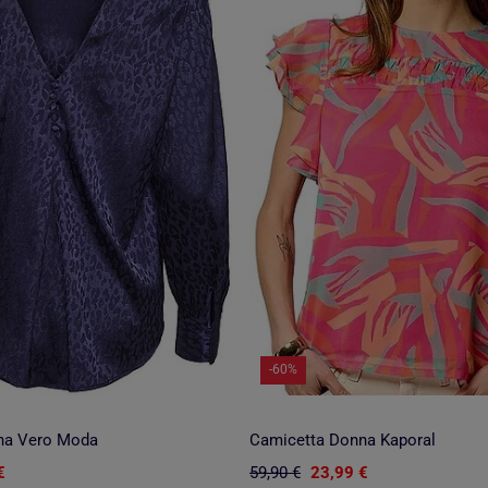
-60%
na Vero Moda
Camicetta Donna Kaporal
€
59,90 €
23,99 €