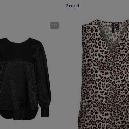
2 colori
1
/
3