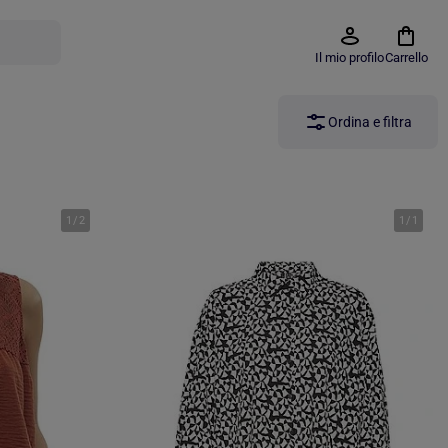
Il mio profilo
Carrello
Ordina e filtra
1
/
2
1
/
1