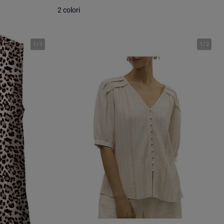
2 colori
1
/
1
1
/
2