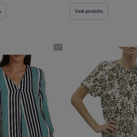
o
Vedi prodotto
1
/
3