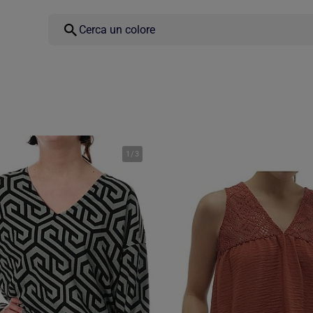
1
/
3