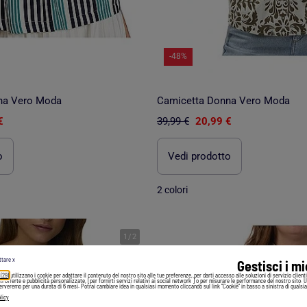
-48%
na Vero Moda
Camicetta Donna Vero Moda
€
39,99 €
20,99 €
o
Vedi prodotto
2 colori
1
/
2
ttare x
Gestisci i m
 (29)
utilizzano i cookie per adattare il contenuto del nostro sito alle tue preferenze, per darti accesso alle soluzioni di servizio client
irti offerte e pubblicità personalizzate, [per fornirti servizi relativi ai social network ] o per misurare le performance del nostro sito. 
serveremo per una durata di 6 mesi. Potrai cambiare idea in qualsiasi momento cliccando sul link "Cookie" in basso a sinistra di qualsia
licy