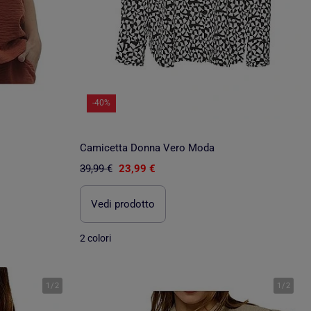
-40%
Camicetta Donna Vero Moda
39,99 €
23,99 €
Vedi prodotto
2 colori
1
/
2
1
/
2