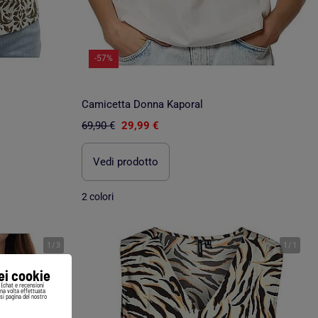
-57%
Camicetta Donna Kaporal
69,90 €
29,99 €
Vedi prodotto
2 colori
1
/
3
1
/
1
iei cookie
i (chat e recensioni
Una volta effettuata
si pagina del nostro