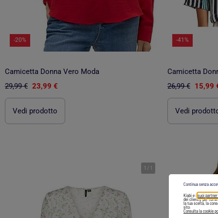
-20%
-41%
Camicetta Donna Vero Moda
Camicetta Don
29,99 €
23,99 €
26,99 €
15,99 
Vedi prodotto
Vedi prodott
1
/
1
Continua senza acce
Kiabi e i
suoi partner
dei clienti), per forn
la tua scelta, la con
sito.
Consulta la cookie po