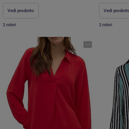
Vedi prodotto
Vedi prodott
2 colori
2 colori
1
/
2