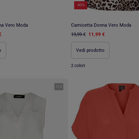
-40%
na Vero Moda
Camicetta Donna Vero Moda
€
19,99 €
11,99 €
o
Vedi prodotto
2 colori
1
/
5