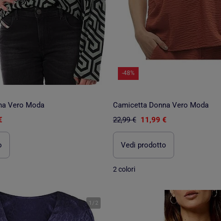
-48%
na Vero Moda
Camicetta Donna Vero Moda
€
22,99 €
11,99 €
o
Vedi prodotto
2 colori
1
/
2