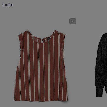
2 colori
1
/
2