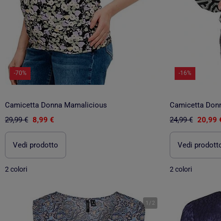
-70%
-16%
Camicetta Donna Mamalicious
Camicetta Don
29,99 €
8,99 €
24,99 €
20,99 
Vedi prodotto
Vedi prodott
2 colori
2 colori
1
/
2