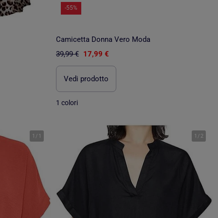
-55%
Camicetta Donna Vero Moda
39,99 €
17,99 €
Vedi prodotto
1 colori
1
/
1
1
/
2