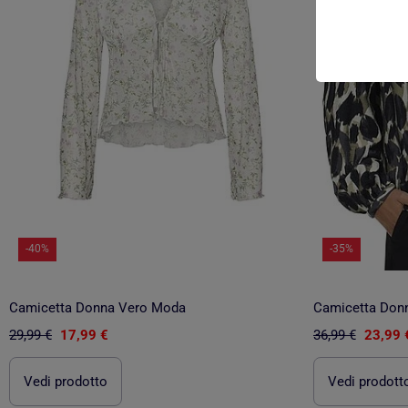
-40%
-35%
Camicetta Donna Vero Moda
Camicetta Donn
29,99 €
17,99 €
36,99 €
23,99 
Vedi prodotto
Vedi prodott