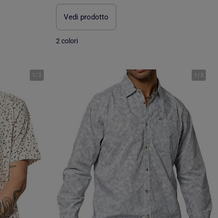
Vedi prodotto
2 colori
1
/
2
1
/
3