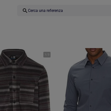
1
/
3