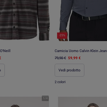
-25%
'Neill
Camicia Uomo Calvin Klein Jeans
€
79,90 €
59,99 €
o
Vedi prodotto
2 colori
1
/
4