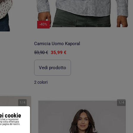
-40%
Camicia Uomo Kaporal
59,90 €
35,99 €
Vedi prodotto
2 colori
1
/
4
1
/
4
iei cookie
i (chat e recensioni
Una volta effettuata
si pagina del nostro