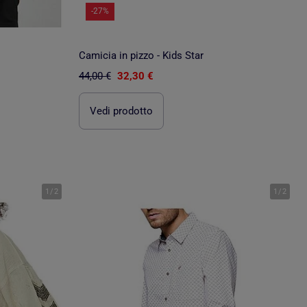
-27%
Camicia in pizzo - Kids Star
44,00 €
32,30 €
Vedi prodotto
1
/
2
1
/
2