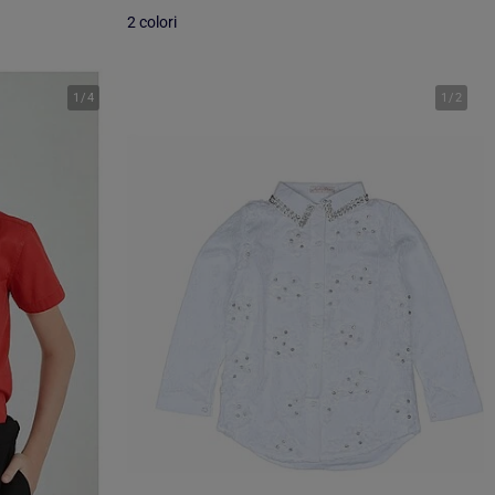
2 colori
1
/
4
1
/
2