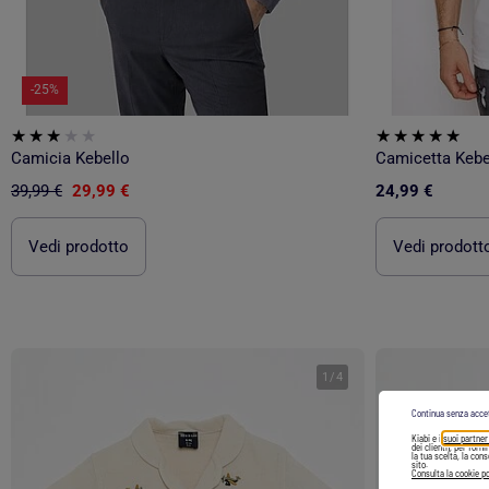
-25%
Camicia Kebello
Camicetta Kebe
39,99 €
29,99 €
24,99 €
Vedi prodotto
Vedi prodott
1
/
4
Continua senza acce
Kiabi e i
suoi partner
dei clienti), per forn
la tua scelta, la con
sito.
Consulta la cookie po