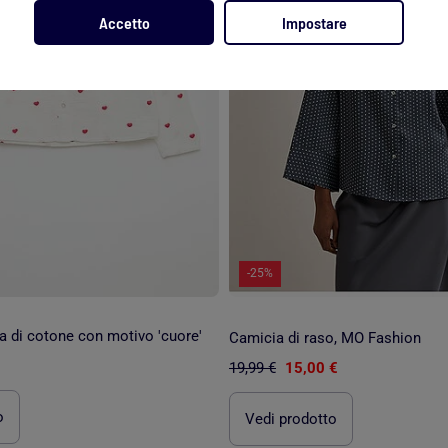
Accetto
Impostare
-25%
a di cotone con motivo 'cuore'
Camicia di raso, MO Fashion
19,99 €
15,00 €
o
Vedi prodotto