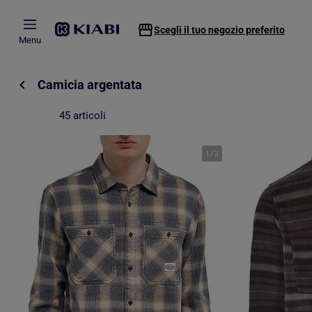
Passa al contenuto principale
Scegli il tuo negozio preferito
Menu
Camicia argentata
45 articoli
1
/
2