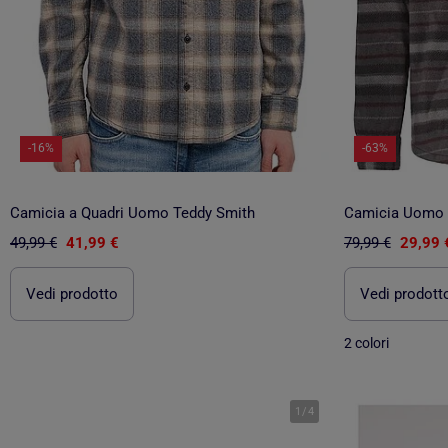
-16%
-63%
Camicia a Quadri Uomo Teddy Smith
Camicia Uomo O
49,99 €
41,99 €
79,99 €
29,99 
Vedi prodotto
Vedi prodott
2 colori
1
/
4