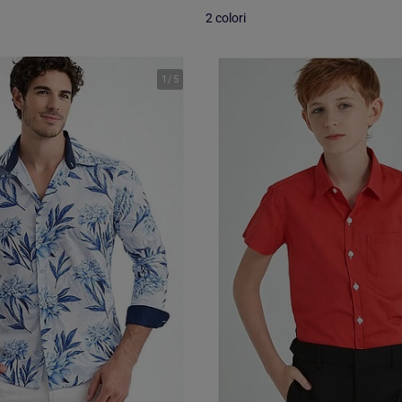
2 colori
1
/
5