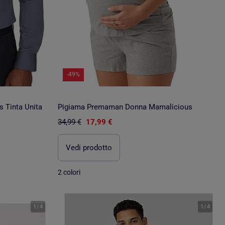
-49%
 Tinta Unita
Pigiama Premaman Donna Mamalicious
34,99 €
17,99 €
Vedi prodotto
2 colori
1
/
4
1
/
4