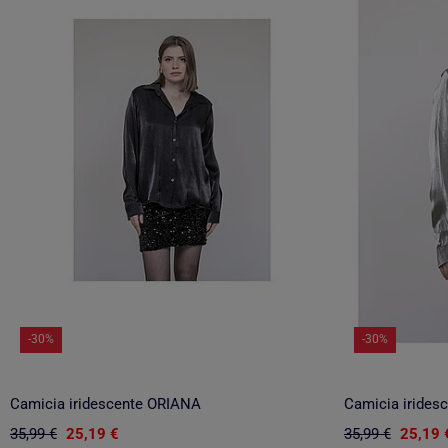
-30%
-30%
Camicia iridescente ORIANA
Camicia irides
35,99 €
25,19 €
35,99 €
25,19 