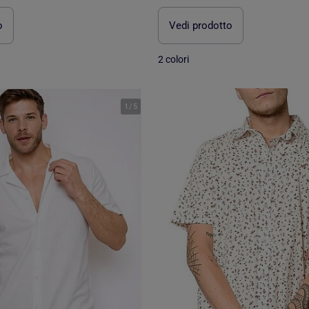
o
Vedi prodotto
2 colori
1
/
5