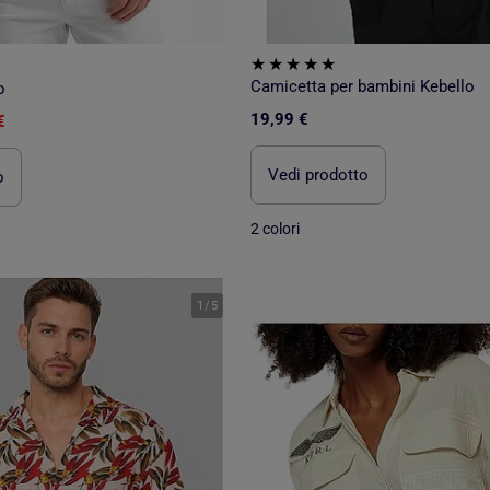
Camicetta per bambini Kebello
o
19,99 €
€
Vedi prodotto
o
2 colori
1
/
5