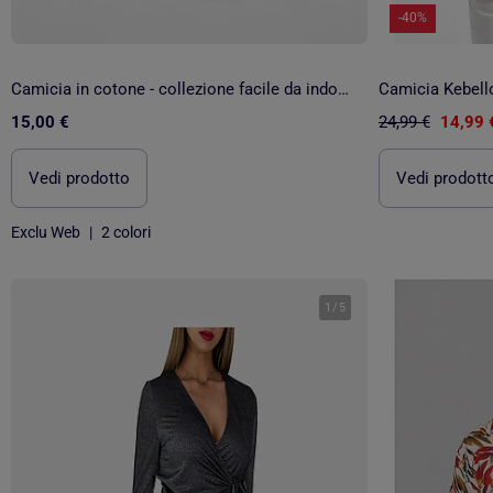
-40%
Camicia in cotone - collezione facile da indossare
Camicia Kebell
15,00 €
24,99 €
14,99 
Vedi prodotto
Vedi prodott
Exclu Web
|
2 colori
1
/
5