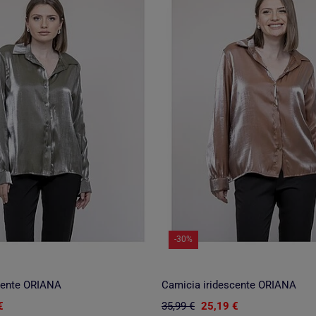
-30%
cente ORIANA
Camicia iridescente ORIANA
€
35,99 €
25,19 €