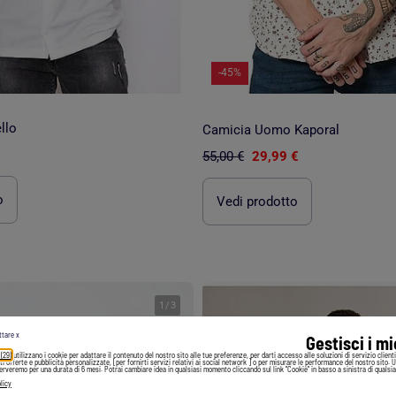
-45%
llo
Camicia Uomo Kaporal
55,00 €
29,99 €
o
Vedi prodotto
1
/
3
ttare x
Gestisci i m
 (29)
utilizzano i cookie per adattare il contenuto del nostro sito alle tue preferenze, per darti accesso alle soluzioni di servizio client
irti offerte e pubblicità personalizzate, [per fornirti servizi relativi ai social network ] o per misurare le performance del nostro sito. 
serveremo per una durata di 6 mesi. Potrai cambiare idea in qualsiasi momento cliccando sul link "Cookie" in basso a sinistra di qualsia
licy