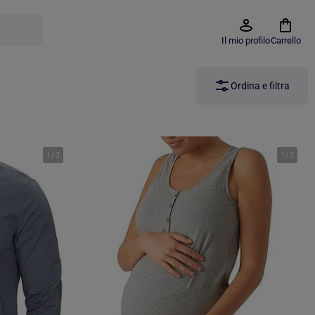
Il mio profilo
Carrello
Ordina e filtra
1
/
3
1
/
3