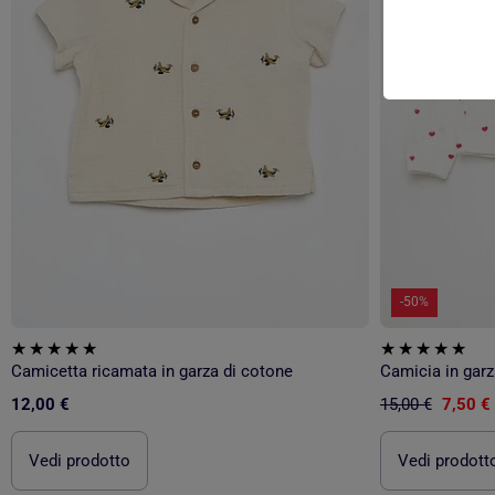
-50%
Camicetta ricamata in garza di cotone
Camicia in garz
12,00 €
15,00 €
7,50 €
Vedi prodotto
Vedi prodott