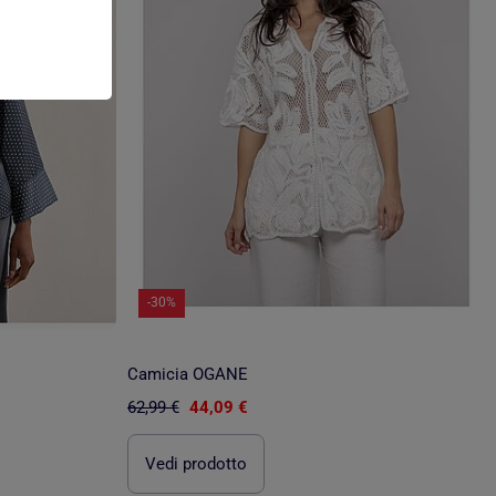
-30%
Camicia OGANE
62,99 €
44,09 €
Vedi prodotto