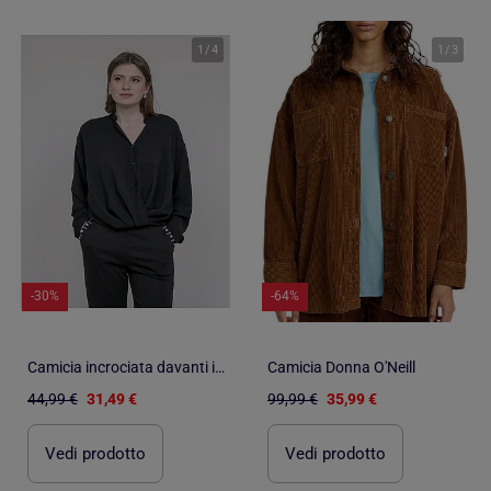
1
/
4
1
/
3
-30%
-64%
Camicia incrociata davanti in basso ODACRE
Camicia Donna O'Neill
44,99 €
31,49 €
99,99 €
35,99 €
Vedi prodotto
Vedi prodotto