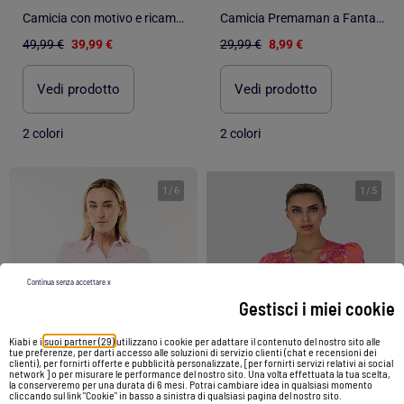
Camicia con motivo e ricamo OWANIE
Camicia Premaman a Fantasia Vero Moda
49,99 €
39,99 €
29,99 €
8,99 €
Vedi prodotto
Vedi prodotto
2 colori
2 colori
1
/
6
1
/
5
Continua senza accettare x
Gestisci i miei cookie
Kiabi e i
suoi partner (29)
utilizzano i cookie per adattare il contenuto del nostro sito alle
tue preferenze, per darti accesso alle soluzioni di servizio clienti (chat e recensioni dei
clienti), per fornirti offerte e pubblicità personalizzate, [per fornirti servizi relativi ai social
network ] o per misurare le performance del nostro sito. Una volta effettuata la tua scelta,
la conserveremo per una durata di 6 mesi. Potrai cambiare idea in qualsiasi momento
-71%
cliccando sul link "Cookie" in basso a sinistra di qualsiasi pagina del nostro sito.