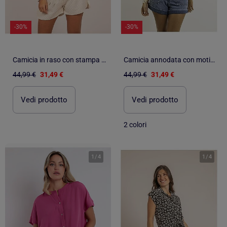
-30%
-30%
Camicia in raso con stampa ORACIO
Camicia annodata con motivi OBERDA
44,99 €
31,49 €
44,99 €
31,49 €
Vedi prodotto
Vedi prodotto
2 colori
1
/
4
1
/
4