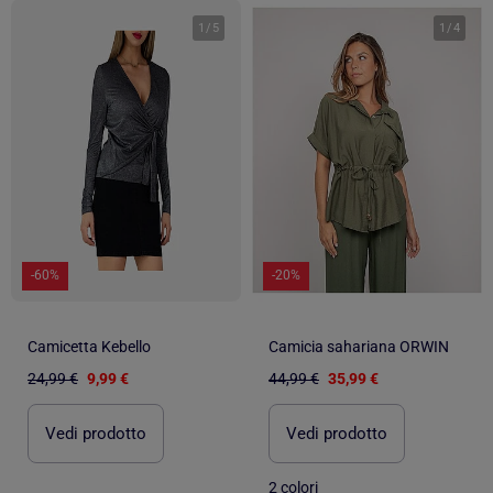
1
/
5
1
/
4
-60%
-20%
Camicetta Kebello
Camicia sahariana ORWIN
24,99 €
9,99 €
44,99 €
35,99 €
Vedi prodotto
Vedi prodotto
2 colori