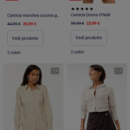
Camicia Donna O'Neill
Camicia manches courtes gaze de coton ODETTE
59,99 €
23,99 €
44,99 €
35,99 €
Vedi prodotto
Vedi prodotto
2 colori
2 colori
1
/
4
1
/
5