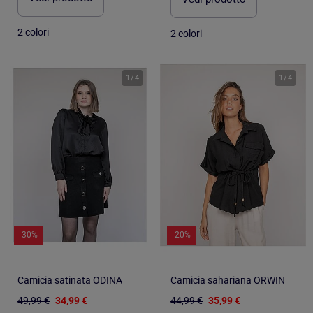
2 colori
2 colori
1
/
4
1
/
4
-30%
-20%
Camicia satinata ODINA
Camicia sahariana ORWIN
49,99 €
34,99 €
44,99 €
35,99 €