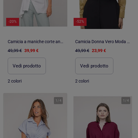
-20%
-52%
Camicia a maniche corte annodata sul lato OMERVA
Camicia Donna Vero Moda Color
49,99 €
39,99 €
49,99 €
23,99 €
Vedi prodotto
Vedi prodotto
2 colori
2 colori
1
/
4
1
/
4