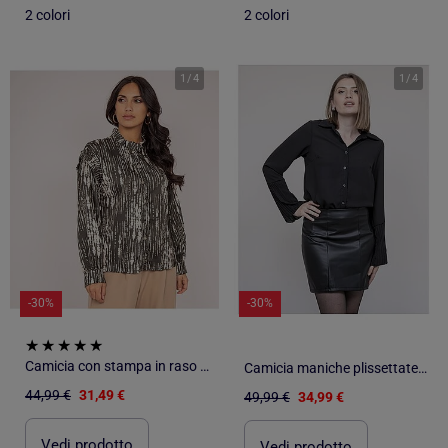
2 colori
2 colori
1
/
4
1
/
4
-30%
-30%
Camicia con stampa in raso OBONE
Camicia maniche plissettate OVIDE
44,99 €
31,49 €
49,99 €
34,99 €
Vedi prodotto
Vedi prodotto