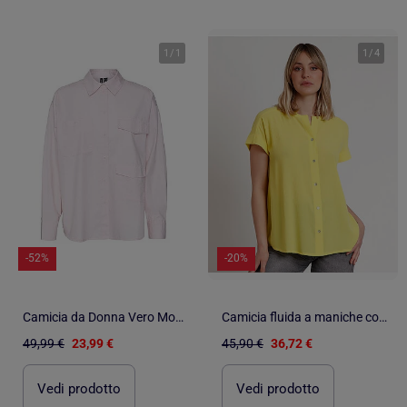
1
/
1
1
/
4
-52%
-20%
Camicia da Donna Vero Moda Elegante
Camicia fluida a maniche corte da donna ADMAS
49,99 €
23,99 €
45,90 €
36,72 €
Vedi prodotto
Vedi prodotto