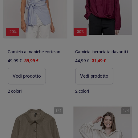
-20%
-30%
Camicia a maniche corte annodata sul lato OMERVA
Camicia incrociata davanti in basso ODACRE
49,99 €
39,99 €
44,99 €
31,49 €
Vedi prodotto
Vedi prodotto
2 colori
2 colori
1
/
2
1
/
4