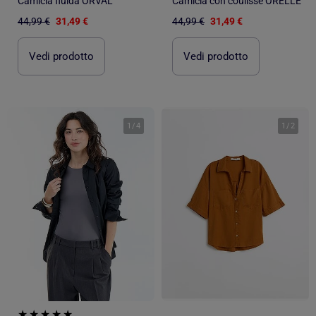
Camicia fluida ORVAL
Camicia con coulisse ORELLE
44,99 €
31,49 €
44,99 €
31,49 €
Vedi prodotto
Vedi prodotto
1
/
4
1
/
2