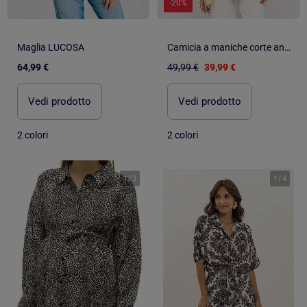
-20%
Maglia LUCOSA
Camicia a maniche corte annodata sul lato OMERVA
64,99 €
49,99 €
39,99 €
Vedi prodotto
Vedi prodotto
2 colori
2 colori
1
/
3
1
/
4