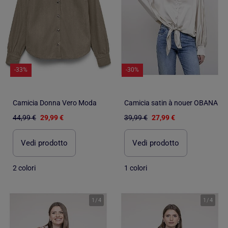
-33%
-30%
Camicia Donna Vero Moda
Camicia satin à nouer OBANA
44,99 €
29,99 €
39,99 €
27,99 €
Vedi prodotto
Vedi prodotto
2 colori
1 colori
1
/
4
1
/
4