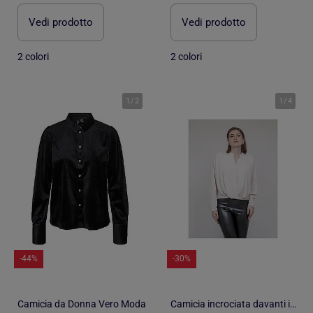
Vedi prodotto
Vedi prodotto
2 colori
2 colori
1
/
2
1
/
4
-44%
-30%
Camicia da Donna Vero Moda
Camicia incrociata davanti in basso ODACRE