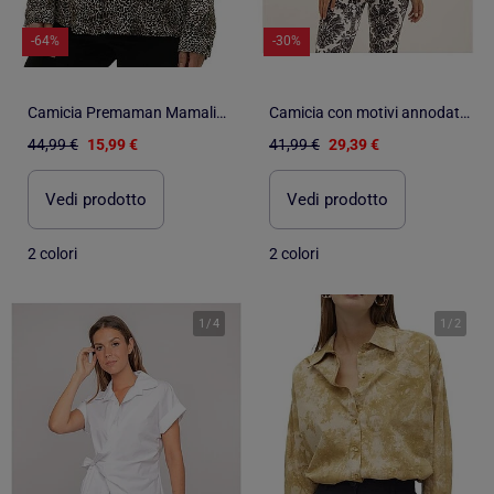
-64%
-30%
Camicia Premaman Mamalicious da Donna
Camicia con motivi annodata OXALIE
44,99 €
15,99 €
41,99 €
29,39 €
Vedi prodotto
Vedi prodotto
2 colori
2 colori
1
/
4
1
/
2