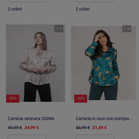
2 colori
2 colori
1
/
4
1
/
4
-30%
-30%
Camicia satinata ODINA
Camicia in raso con stampa ORACIO
49,99 €
34,99 €
44,99 €
31,49 €