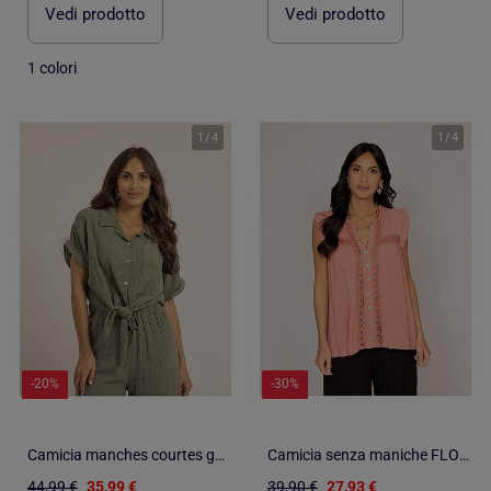
Vedi prodotto
Vedi prodotto
1 colori
1
/
4
1
/
4
-20%
-30%
Camicia manches courtes gaze de coton ODETTE
Camicia senza maniche FLORIDA
44,99 €
35,99 €
39,90 €
27,93 €