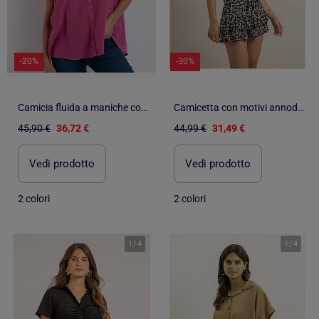
-20%
-30%
Camicia fluida a maniche corte da donna ADMAS
Camicetta con motivi annodata OLBA
45,90 €
36,72 €
44,99 €
31,49 €
Vedi prodotto
Vedi prodotto
2 colori
2 colori
1
/
4
1
/
4