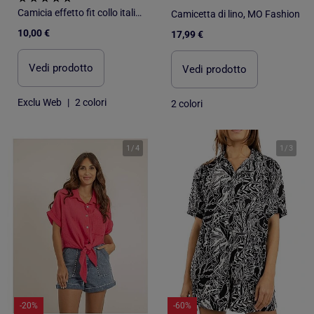
Camicia effetto fit collo italiano
Camicetta di lino, MO Fashion
10,00 €
17,99 €
Vedi prodotto
Vedi prodotto
Exclu Web
|
2 colori
2 colori
1
/
4
1
/
3
-20%
-60%