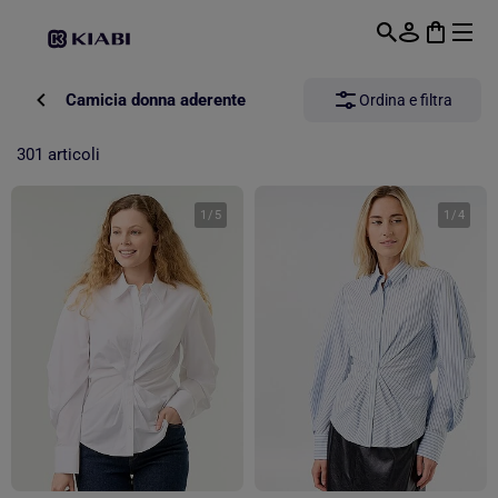
Passa al contenuto principale
Camicia donna aderente
Ordina e filtra
301 articoli
1
/
5
1
/
4