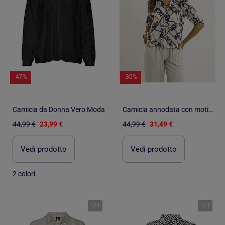
-47%
-30%
Camicia da Donna Vero Moda
Camicia annodata con motivi OBERDA
44,99 €
23,99 €
44,99 €
31,49 €
Vedi prodotto
Vedi prodotto
2 colori
1
/
1
1
/
1