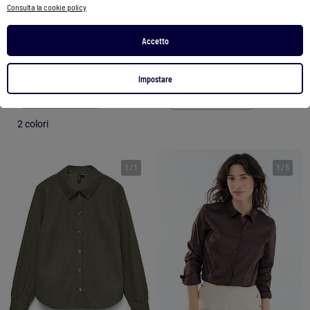
Consulta la cookie policy
Camicia effetto fit collo italiano
Camicetta stampata Kebello
Accetto
10,00 €
34,99 €
9,99 €
Impostare
Vedi prodotto
Vedi prodotto
2 colori
1
/
1
1
/
5