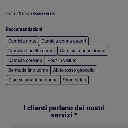
/
Home
Camicia donna corallo
Raccomandazioni
Camicia notte
Camicia donna quadri
Camicia flanella donna
Camicia a righe donna
Camicia coreana
Pouf in velluto
Bermuda lino uomo
Abito rosso girocollo
Giacca sahariana donna
Short stitch
Torna al contenuto principale
I clienti parlano dei nostri
servizi *