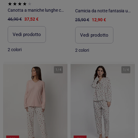
Canotta a maniche lunghe con pois e fiori ADMAS CLASSIC da donna
Camicia da notte fantasia umoristica
46,90 €
37,52 €
25,90 €
12,90 €
Vedi prodotto
Vedi prodotto
2 colori
2 colori
1
/
4
1
/
4