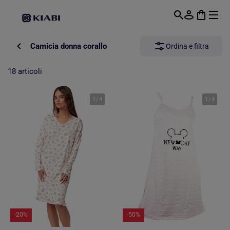
Passa al contenuto principale
Camicia donna corallo
Ordina e filtra
18 articoli
1
/
4
1
/
4
-20%
-50%