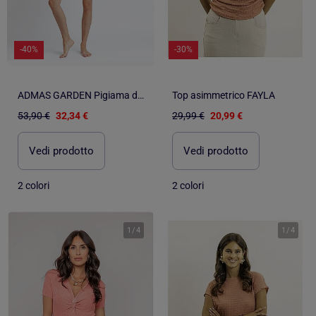
-40%
-30%
ADMAS GARDEN Pigiama da donna con schiena scoperta e frutti della passione
Top asimmetrico FAYLA
53,90 €
32,34 €
29,99 €
20,99 €
Vedi prodotto
Vedi prodotto
2 colori
2 colori
1
/
4
1
/
4