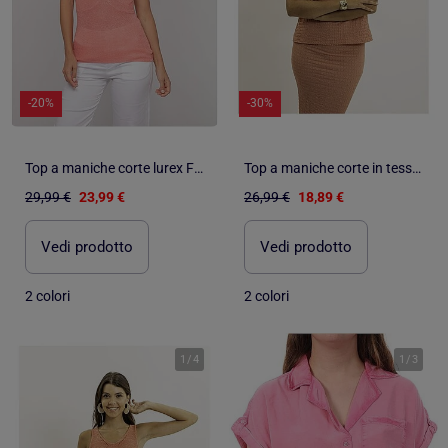
-20%
-30%
Top a maniche corte lurex FEPALA
Top a maniche corte in tessuto goffrato FAKANA
29,99 €
23,99 €
26,99 €
18,89 €
Vedi prodotto
Vedi prodotto
2 colori
2 colori
1
/
4
1
/
3