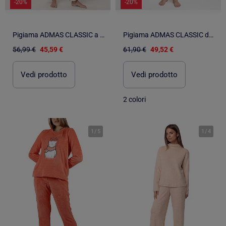
-20%
-20%
Pigiama ADMAS CLASSIC a maniche lunghe con pois e fiori per donna
Pigiama ADMAS CLASSIC da donna a maniche lunghe con patta aperta, pois e fiori
56,99 €
45,59 €
61,90 €
49,52 €
Vedi prodotto
Vedi prodotto
2 colori
1
/
5
1
/
4