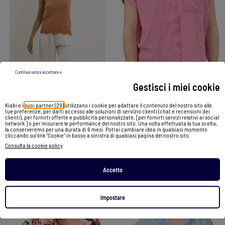
-30%
-66%
Continua senza accettare x
Gestisci i miei cookie
Camicia Donna Kaporal - Eleganza e Stile
Top senza maniche in maglia lurex KENATRA
Kiabi e i
suoi partner (29)
utilizzano i cookie per adattare il contenuto del nostro sito alle
tue preferenze, per darti accesso alle soluzioni di servizio clienti (chat e recensioni dei
69,90 €
23,99 €
29,99 €
20,99 €
clienti), per fornirti offerte e pubblicità personalizzate, [per fornirti servizi relativi ai social
network ] o per misurare le performance del nostro sito. Una volta effettuata la tua scelta,
la conserveremo per una durata di 6 mesi. Potrai cambiare idea in qualsiasi momento
cliccando sul link "Cookie" in basso a sinistra di qualsiasi pagina del nostro sito.
Vedi prodotto
Vedi prodotto
Consulta la cookie policy
2 colori
2 colori
Accetto
Impostare
1
/
3
1
/
3