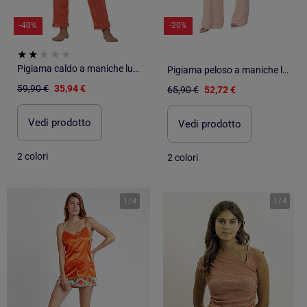
-40%
-20%
Pigiama caldo a maniche lunghe da donna ADMAS Hello Winter
Pigiama peloso a maniche lunghe da donna ADMAS HOME
59,90 €
35,94 €
65,90 €
52,72 €
Vedi prodotto
Vedi prodotto
2 colori
2 colori
1
/
4
1
/
4