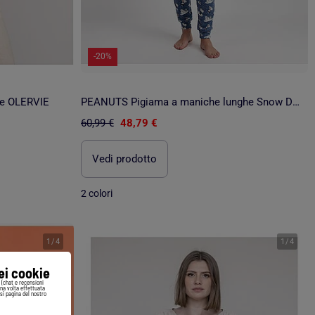
-20%
ne OLERVIE
PEANUTS Pigiama a maniche lunghe Snow Drift Ecru da donna
60,99 €
48,79 €
Vedi prodotto
2 colori
1
/
4
1
/
4
iei cookie
i (chat e recensioni
Una volta effettuata
si pagina del nostro