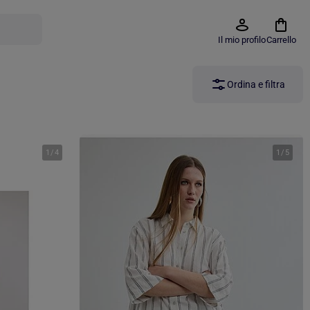
Il mio profilo
Carrello
Ordina e filtra
1
/
4
1
/
5