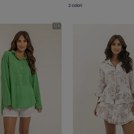
2 colori
1
/
4