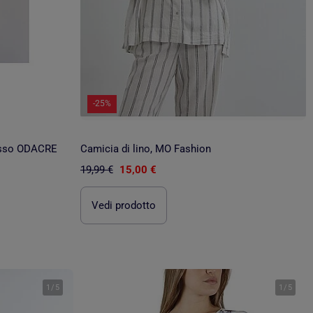
-25%
basso ODACRE
Camicia di lino, MO Fashion
19,99 €
15,00 €
Vedi prodotto
1
/
5
1
/
5