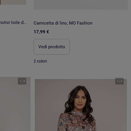
Camicia in garza di cotone con motivi toile de jouy OLEA
Camicetta di lino, MO Fashion
17,99 €
Vedi prodotto
2 colori
1
/
4
1
/
4