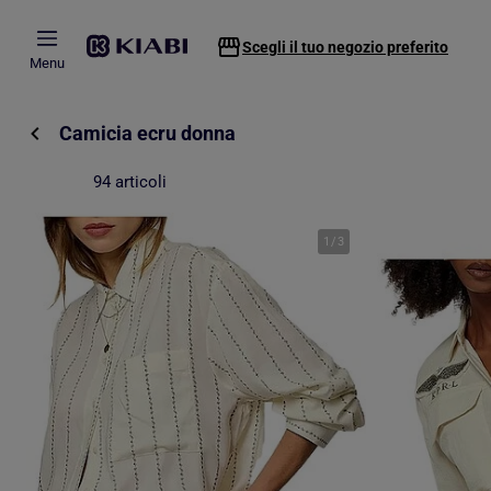
Passa al contenuto principale
Scegli il tuo negozio preferito
Menu
Camicia ecru donna
94 articoli
1
/
3