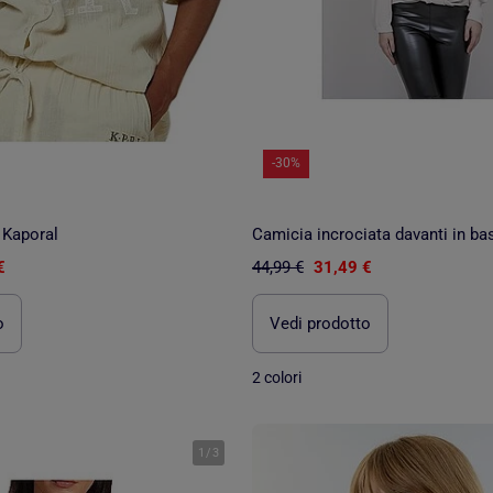
-30%
 Kaporal
Camicia incrociata davanti in 
€
44,99 €
31,49 €
o
Vedi prodotto
2 colori
1
/
3