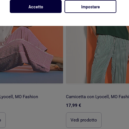
Accetto
Impostare
Lyocell, MO Fashion
Camicetta con Lyocell, MO Fash
17,99 €
o
Vedi prodotto