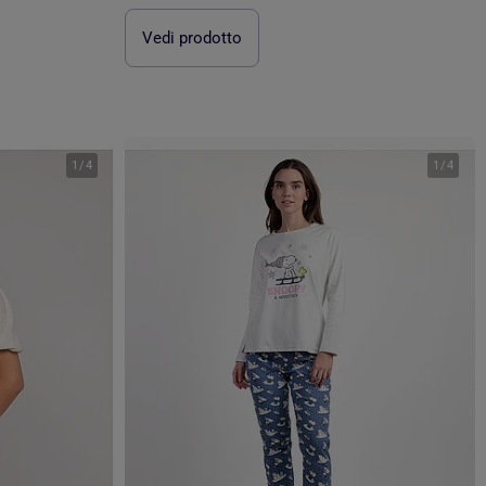
Vedi prodotto
1
/
4
1
/
4