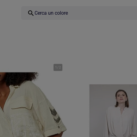
1
/
2