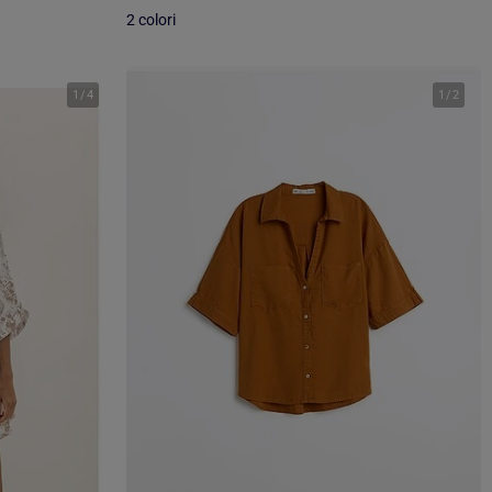
2 colori
1
/
4
1
/
2