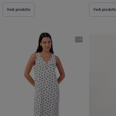
Vedi prodotto
Vedi prodott
1
/
4