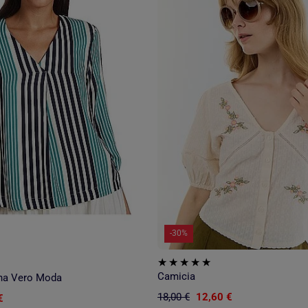
-30%
Camicia
na Vero Moda
18,00 €
12,60 €
€