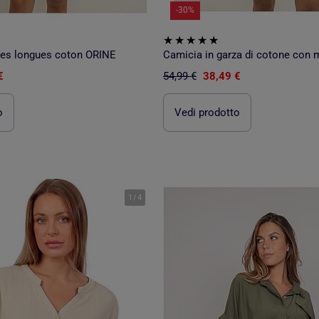
-30%
es longues coton ORINE
€
54,99 €
38,49 €
o
Vedi prodotto
1
/
4