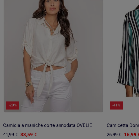
-20%
-41%
Camicia a maniche corte annodata OVELIE
Camicetta Don
41,99 €
33,59 €
26,99 €
15,99 