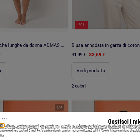
-20%
Canotta a maniche lunghe da donna ADMAS CLASSIC con pois e fiori
Blusa annodata in garza di coto
€
41,99 €
33,59 €
o
Vedi prodotto
2 colori
1
/
4
ttare x
Gestisci i m
 (29)
utilizzano i cookie per adattare il contenuto del nostro sito alle tue preferenze, per darti accesso alle soluzioni di servizio client
irti offerte e pubblicità personalizzate, [per fornirti servizi relativi ai social network ] o per misurare le performance del nostro sito. 
serveremo per una durata di 6 mesi. Potrai cambiare idea in qualsiasi momento cliccando sul link "Cookie" in basso a sinistra di qualsia
licy