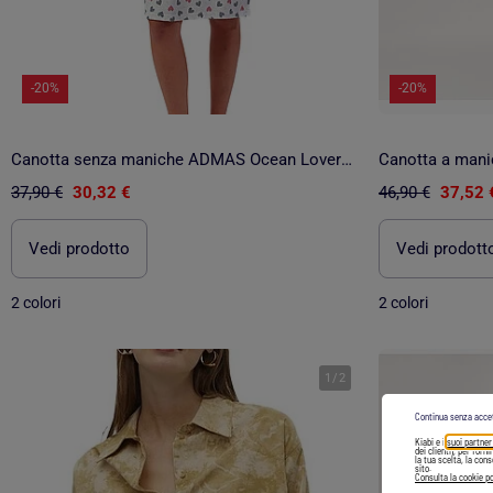
-20%
-20%
Canotta senza maniche ADMAS Ocean Lover da donna
37,90 €
30,32 €
46,90 €
37,52 
Vedi prodotto
Vedi prodott
2 colori
2 colori
1
/
2
Continua senza acce
Kiabi e i
suoi partner
dei clienti), per forn
la tua scelta, la con
sito.
Consulta la cookie po