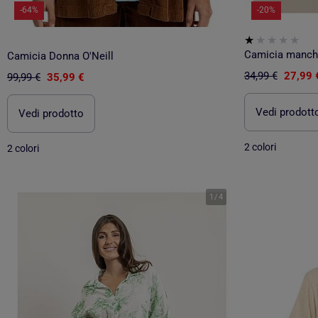
-64%
-20%
Camicia manch
Camicia Donna O'Neill
34,99 €
27,99 
99,99 €
35,99 €
Vedi prodott
Vedi prodotto
2 colori
2 colori
1
/
4