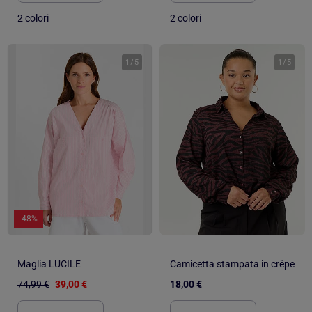
2 colori
2 colori
1
/
5
1
/
5
-48%
Maglia LUCILE
Camicetta stampata in crêpe
74,99 €
39,00 €
18,00 €