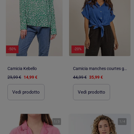
-50%
-20%
Camicia Kebello
Camicia manches courtes gaze de coton ODETTE
29,99 €
14,99 €
44,99 €
35,99 €
Vedi prodotto
Vedi prodotto
1
/
3
1
/
4