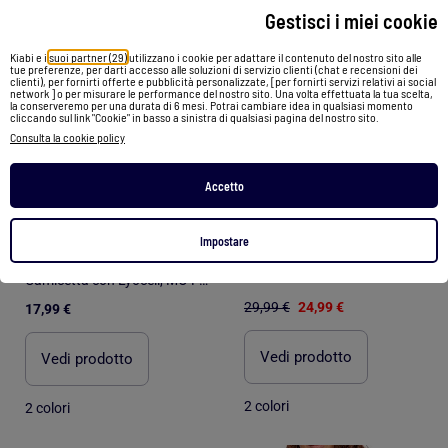
Gestisci i miei cookie
Kiabi e i
suoi partner (29)
utilizzano i cookie per adattare il contenuto del nostro sito alle
tue preferenze, per darti accesso alle soluzioni di servizio clienti (chat e recensioni dei
clienti), per fornirti offerte e pubblicità personalizzate, [per fornirti servizi relativi ai social
network ] o per misurare le performance del nostro sito. Una volta effettuata la tua scelta,
la conserveremo per una durata di 6 mesi. Potrai cambiare idea in qualsiasi momento
cliccando sul link "Cookie" in basso a sinistra di qualsiasi pagina del nostro sito.
Consulta la cookie policy
Accetto
-17%
Impostare
Camicia in raso Kebello
Camicetta con Lyocell, MO Fashion
29,99 €
24,99 €
17,99 €
Vedi prodotto
Vedi prodotto
2 colori
2 colori