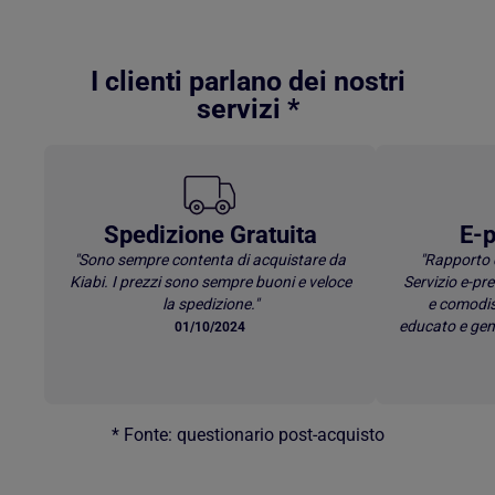
Torna al contenuto principale
I clienti parlano dei nostri
servizi *
Spedizione Gratuita
E-p
"Sono sempre contenta di acquistare da
"Rapporto 
Kiabi. I prezzi sono sempre buoni e veloce
Servizio e-p
la spedizione."
e comodis
educato e gen
01/10/2024
* Fonte: questionario post-acquisto