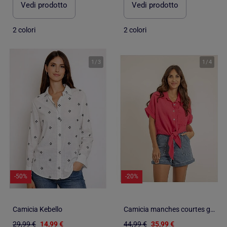
Vedi prodotto
Vedi prodotto
2 colori
2 colori
1
/
3
1
/
4
-50%
-20%
Camicia Kebello
Camicia manches courtes gaze de coton ODETTE
29,99 €
14,99 €
44,99 €
35,99 €