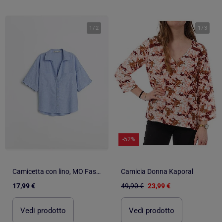
1
/
2
1
/
3
-52%
Camicetta con lino, MO Fashion
Camicia Donna Kaporal
17,99 €
49,90 €
23,99 €
Vedi prodotto
Vedi prodotto