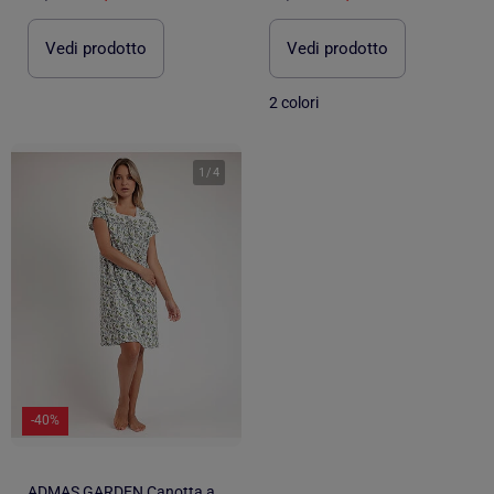
Vedi prodotto
Vedi prodotto
2 colori
1
/
4
-40%
ADMAS GARDEN Canotta a maniche corte Dream Flowers da donna