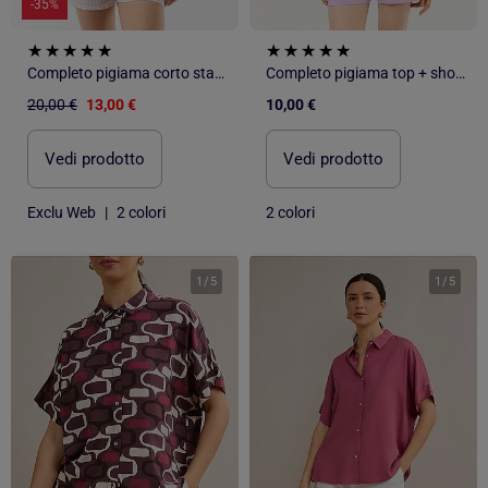
-35%
Completo pigiama corto stampato - 2 pezzi
Completo pigiama top + shorts in jersey di cotone
20,00 €
13,00 €
10,00 €
Vedi prodotto
Vedi prodotto
Exclu Web
|
2 colori
2 colori
1
/
5
1
/
5