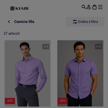
Passa al contenuto principale
Camicia lilla
Ordina e filtra
27 articoli
1
/
4
1
/
3
-25%
-30%