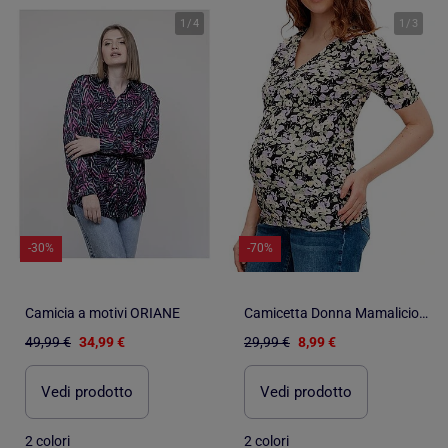
1
/
4
1
/
3
-30%
-70%
Camicia a motivi ORIANE
Camicetta Donna Mamalicious
49,99 €
34,99 €
29,99 €
8,99 €
Vedi prodotto
Vedi prodotto
2 colori
2 colori