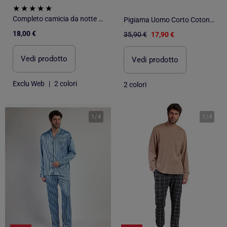
Completo camicia da notte a righe
Pigiama Uomo Corto Cotone OZABI
18,00 €
35,90 €
17,90 €
Vedi prodotto
Vedi prodotto
Exclu Web
|
2 colori
2 colori
1
/
4
1
/
4