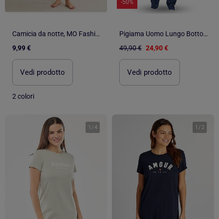
-50%
Camicia da notte, MO Fashion
Pigiama Uomo Lungo Bottoni Collo Camicia Ultra Morbido OZABI
9,99 €
49,90 €
24,90 €
Vedi prodotto
Vedi prodotto
2 colori
1
/
4
1
/
2