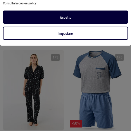
Pigiama Uomo Corto Cotone OZABI
Set di 2 pantaloncini da notte
Consulta la cookie policy
35,90 €
17,90 €
14,00 €
Accetto
Vedi prodotto
Vedi prodotto
Impostare
2 colori
2 colori
1
/
3
1
/
5
-50%