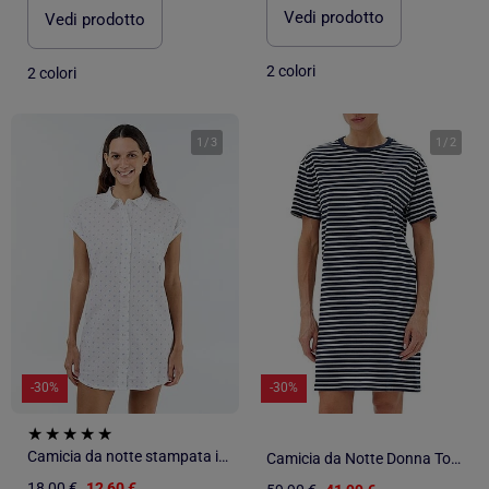
Vedi prodotto
Vedi prodotto
2 colori
2 colori
1
/
3
1
/
2
-30%
-30%
Camicia da notte stampata in voile di cotone
Camicia da Notte Donna Tommy Hilfiger a Righe - Taglia XL
18,00 €
12,60 €