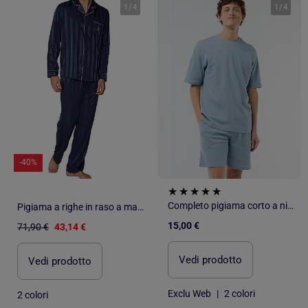
1
/
4
1
/
4
-40%
Completo pigiama corto a nido d'ape - 2 pezzi
Pigiama a righe in raso a maniche lunghe aperto da uomo ADMAS CLASSIC
15,00 €
71,90 €
43,14 €
Vedi prodotto
Vedi prodotto
Exclu Web
|
2 colori
2 colori