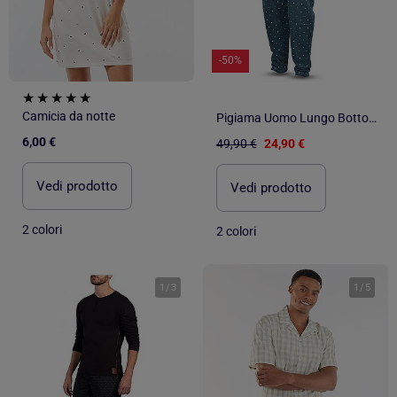
-50%
Camicia da notte
Pigiama Uomo Lungo Bottoni Collo Camicia Ultra Morbido OZABI
6,00 €
49,90 €
24,90 €
Vedi prodotto
Vedi prodotto
2 colori
2 colori
1
/
3
1
/
5