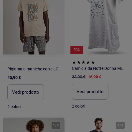
-50%
Camicia da Notte Donna Microfibre OZABI Manica Corta
Pigiama a maniche corte LOIS Generals da uomo
33,90 €
16,90 €
45,90 €
Vedi prodotto
Vedi prodotto
2 colori
2 colori
1
/
8
1
/
4