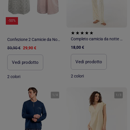
-50%
Completo camicia da notte a righe
Confezione 2 Camicie da Notte Donna Pizzo Bottoni Manica Corta Cotone OZABI
18,00 €
59,90 €
29,90 €
Vedi prodotto
Vedi prodotto
2 colori
2 colori
1
/
4
1
/
3