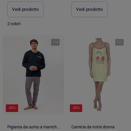
Vedi prodotto
Vedi prodotto
2 colori
1
/
4
1
/
1
-20%
-50%
Pigiama da uomo a maniche lunghe ADMAS CLASSIC
Camicia da notte donna