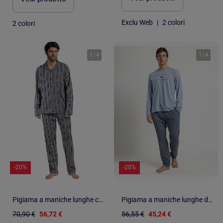
Exclu Web
|
2 colori
2 colori
1
/
4
1
/
4
-20%
-20%
Pigiama a maniche lunghe con punta aperta da uomo ANTONIO MIRO
Pigiama a maniche lunghe da uomo ANTONIO MIRO Checkin
70,90 €
56,72 €
56,55 €
45,24 €