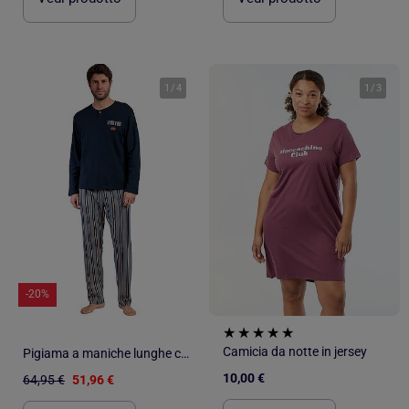
1
/
4
1
/
3
-20%
Camicia da notte in jersey
Pigiama a maniche lunghe con patta a punta da uomo ANTONIO MIRO
10,00 €
64,95 €
51,96 €