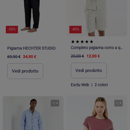
-50%
-40%
Completo pigiama corto a quadri camicia + pantaloncino - 2 pezzi
Pigiama HECHTER STUDIO
20,00 €
12,00 €
69,90 €
34,90 €
Vedi prodotto
Vedi prodotto
Exclu Web
|
2 colori
1
/
4
1
/
4