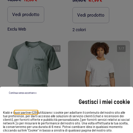
59,90 €
41,99 €
Vedi prodotto
Vedi prodotto
Exclu Web
2 colori
1
/
5
1
/
7
Continua senza accettare x
Gestisci i miei cookie
Kiabi e i
suoi partner (29)
utilizzano i cookie per adattare il contenuto del nostro sito alle
-50%
tue preferenze, per darti accesso alle soluzioni di servizio clienti (chat e recensioni dei
clienti), per fornirti offerte e pubblicità personalizzate, [per fornirti servizi relativi ai social
network ] o per misurare le performance del nostro sito. Una volta effettuata la tua scelta,
la conserveremo per una durata di 6 mesi. Potrai cambiare idea in qualsiasi momento
cliccando sul link "Cookie" in basso a sinistra di qualsiasi pagina del nostro sito.