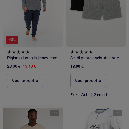
-45%
Pigiama lungo in jersey, completo t-shirt + pantaloni - 2 pezzi
Set di pantaloncini da notte - 2 pezzi
28,00 €
15,40 €
18,00 €
Vedi prodotto
Vedi prodotto
Exclu Web
|
2 colori
1
/
4
1
/
5