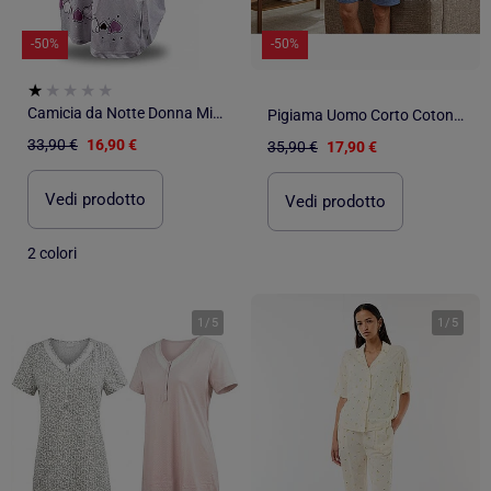
-50%
-50%
Camicia da Notte Donna Microfibre OZABI Manica Corta
Pigiama Uomo Corto Cotone OZABI
33,90 €
16,90 €
35,90 €
17,90 €
Vedi prodotto
Vedi prodotto
2 colori
1
/
5
1
/
5