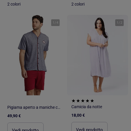
2 colori
2 colori
1
/
4
1
/
2
Camicia da notte
Pigiama aperto a maniche corte da uomo ANTONIO MIRO Sailing
18,00 €
49,90 €
Vedi prodotto
Vedi prodotto