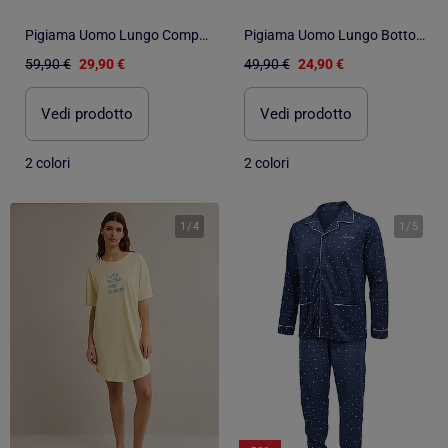
Pigiama Uomo Lungo Completamente Bottoni Cotone 100% OLIVER GRANT PARIS
Pigiama Uomo Lungo Bottoni Collo Camicia Ultra Morbido OZABI
59,90 €
29,90 €
49,90 €
24,90 €
Vedi prodotto
Vedi prodotto
2 colori
2 colori
1
/
4
1
/
5