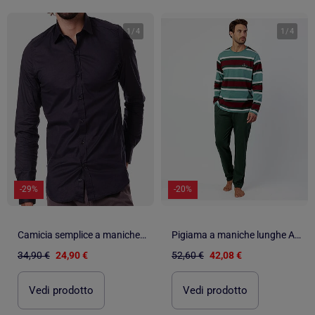
1
/
4
1
/
4
-29%
-20%
Camicia semplice a maniche lunghe
Pigiama a maniche lunghe ADMAS Kings of the Road per uomo
34,90 €
24,90 €
52,60 €
42,08 €
Vedi prodotto
Vedi prodotto