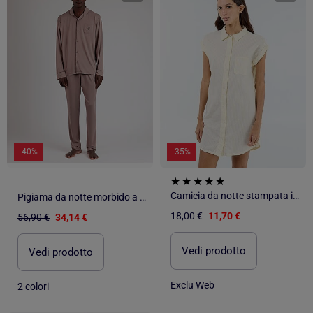
-40%
-35%
Camicia da notte stampata in voile di cotone
Pigiama da notte morbido a maniche lunghe da uomo ADMAS CLASSIC
18,00 €
11,70 €
56,90 €
34,14 €
Vedi prodotto
Vedi prodotto
Exclu Web
2 colori