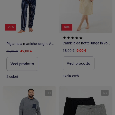
-20%
-50%
Camicia da notte lunga in voile di cotone
Pigiama a maniche lunghe ADMAS Sublime Experiences per uomo
18,00 €
9,00 €
52,60 €
42,08 €
Vedi prodotto
Vedi prodotto
Exclu Web
2 colori
1
/
4
1
/
7