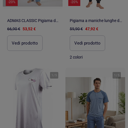
-20%
-20%
ADMAS CLASSIC Pigiama da uomo Adm Secret Satin Open Manica Lunga
Pigiama a maniche lunghe da uomo ADMAS CLASSIC color cannella
66,90 €
53,52 €
59,90 €
47,92 €
Vedi prodotto
Vedi prodotto
2 colori
1
/
5
1
/
5