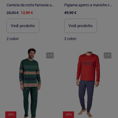
Camicia da notte fantasia umoristica
Pigiama aperto a maniche corte da uomo ANTONIO MIRO Sailing
25,90 €
12,90 €
49,90 €
Vedi prodotto
Vedi prodotto
2 colori
2 colori
1
/
4
1
/
3
-20%
-50%