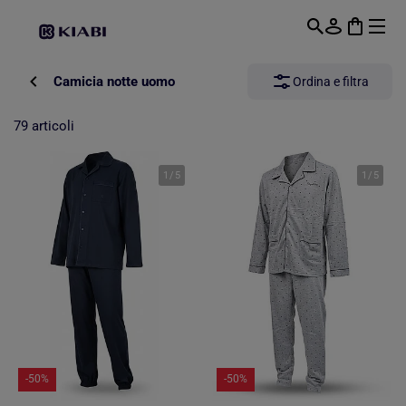
Passa al contenuto principale
Camicia notte uomo
Ordina e filtra
79 articoli
1
/
5
1
/
5
-50%
-50%