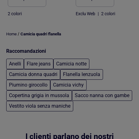
2 colori
Exclu Web
|
2 colori
/
Home
Camicia quadri flanella
Raccomandazioni
Anelli
Flare jeans
Camicia notte
Camicia donna quadri
Flanella lenzuola
Piumino girocollo
Camicia vichy
Copertina grigia in mussola
Sacco nanna con gambe
Vestito viola senza maniche
Torna al contenuto principale
I clienti parlano dei nostri