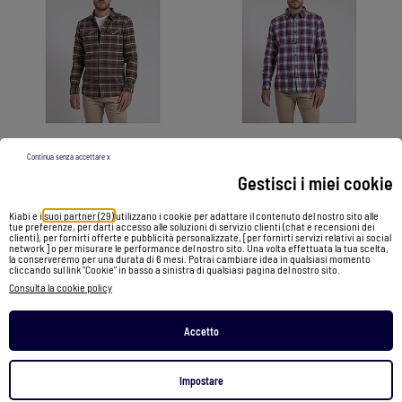
-20%
-20%
Continua senza accettare x
Gestisci i miei cookie
Camicia manches longues carreaux pur coton flanelle TOLTIVIO
Camicia manches longues carreaux pur coton flanelle TADONOL
Kiabi e i
suoi partner (29)
utilizzano i cookie per adattare il contenuto del nostro sito alle
tue preferenze, per darti accesso alle soluzioni di servizio clienti (chat e recensioni dei
49,99 €
39,99 €
44,99 €
35,99 €
clienti), per fornirti offerte e pubblicità personalizzate, [per fornirti servizi relativi ai social
network ] o per misurare le performance del nostro sito. Una volta effettuata la tua scelta,
la conserveremo per una durata di 6 mesi. Potrai cambiare idea in qualsiasi momento
cliccando sul link "Cookie" in basso a sinistra di qualsiasi pagina del nostro sito.
Vedi prodotto
Vedi prodotto
Consulta la cookie policy
2 colori
2 colori
Accetto
1
/
4
1
/
4
Impostare