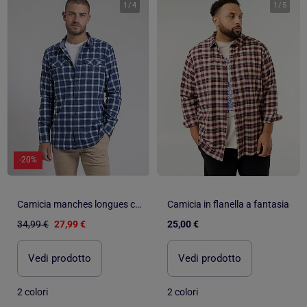
1
/
4
1
/
5
-20%
Camicia manches longues carreaux pur coton flanelle TOLFOX
Camicia in flanella a fantasia
34,99 €
27,99 €
25,00 €
Vedi prodotto
Vedi prodotto
2 colori
2 colori