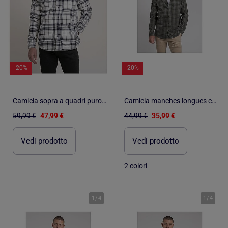
-20%
-20%
Camicia sopra a quadri puro cotone ZATLEY
Camicia manches longues carreaux pur coton flanelle TADUMIR
59,99 €
47,99 €
44,99 €
35,99 €
Vedi prodotto
Vedi prodotto
2 colori
1
/
4
1
/
4