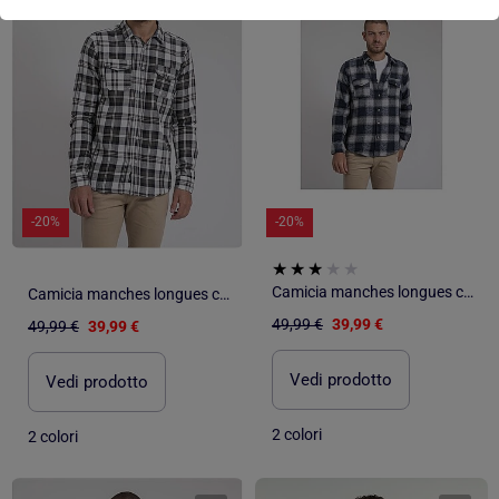
-20%
-20%
Camicia manches longues carreaux pur coton flanelle TELOROK
Camicia manches longues carreaux pur coton flanelle TELIMAX
49,99 €
39,99 €
49,99 €
39,99 €
Vedi prodotto
Vedi prodotto
2 colori
2 colori