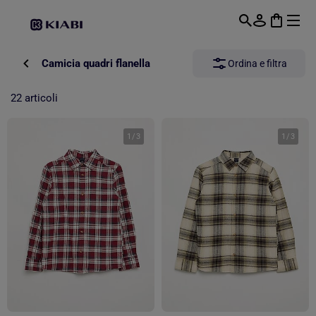
Passa al contenuto principale
Camicia quadri flanella
Ordina e filtra
22 articoli
1
/
3
1
/
3