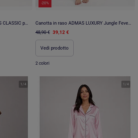
-20%
Canotta in raso e guipure ADMAS CLASSIC per donna
Canotta in raso ADMAS LUXURY Jungle Fever per donna
48,90 €
39,12 €
Vedi prodotto
2 colori
1
/
4
1
/
4