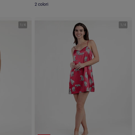
2 colori
1
/
4
1
/
4