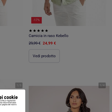
-17%
Camicia in raso Kebello
29,99 €
24,99 €
Vedi prodotto
1
/
5
1
/
4
iei cookie
i (chat e recensioni
Una volta effettuata
si pagina del nostro