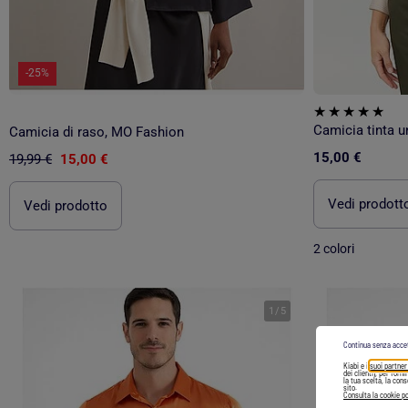
-25%
Camicia tinta un
Camicia di raso, MO Fashion
15,00 €
19,99 €
15,00 €
Vedi prodott
Vedi prodotto
2 colori
1
/
5
Continua senza acce
Kiabi e i
suoi partner
dei clienti), per forn
la tua scelta, la con
sito.
Consulta la cookie po