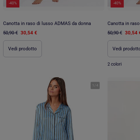
-40%
-40%
Canotta in raso di lusso ADMAS da donna
Canotta in ras
50,90 €
30,54 €
50,90 €
30,54 
Vedi prodotto
Vedi prodott
2 colori
1
/
4