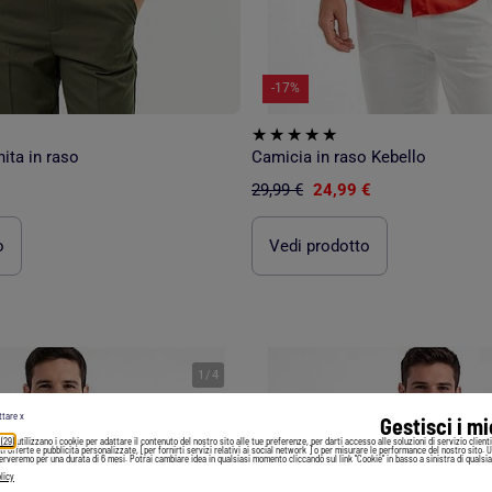
-17%
ita in raso
Camicia in raso Kebello
29,99 €
24,99 €
o
Vedi prodotto
1
/
4
ttare x
Gestisci i m
 (29)
utilizzano i cookie per adattare il contenuto del nostro sito alle tue preferenze, per darti accesso alle soluzioni di servizio client
irti offerte e pubblicità personalizzate, [per fornirti servizi relativi ai social network ] o per misurare le performance del nostro sito. 
serveremo per una durata di 6 mesi. Potrai cambiare idea in qualsiasi momento cliccando sul link "Cookie" in basso a sinistra di qualsia
licy