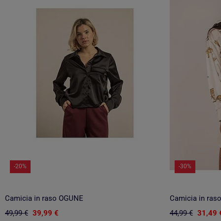
-20%
-30%
Camicia in raso OGUNE
Camicia in ras
49,99 €
39,99 €
44,99 €
31,49 