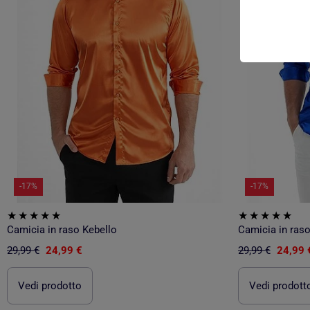
-17%
-17%
Camicia in raso Kebello
Camicia in raso
29,99 €
24,99 €
29,99 €
24,99 
Vedi prodotto
Vedi prodott