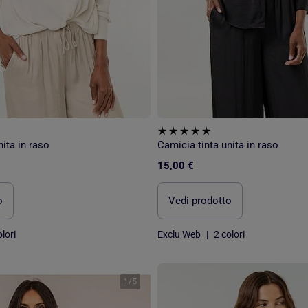
ita in raso
Camicia tinta unita in raso
15,00 €
o
Vedi prodotto
lori
Exclu Web
|
2 colori
1
/
5