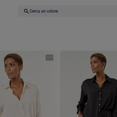
1
/
5