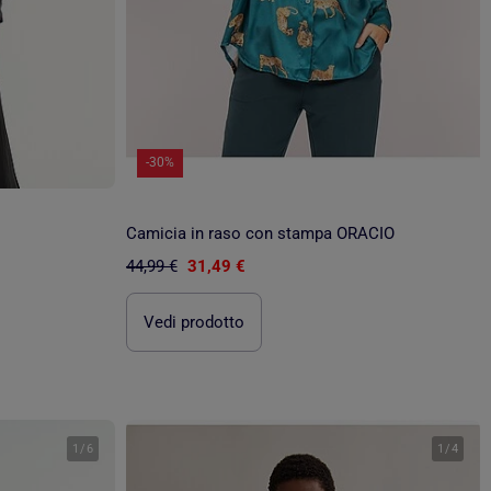
-30%
Camicia in raso con stampa ORACIO
44,99 €
31,49 €
Vedi prodotto
1
/
6
1
/
4