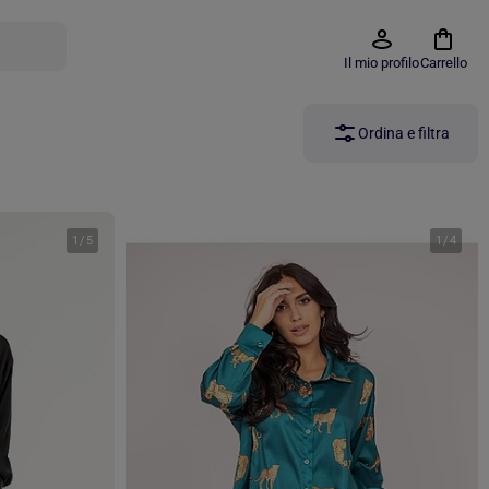
Il mio profilo
Carrello
Ordina e filtra
1
/
5
1
/
4