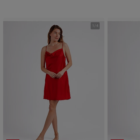
1
/
4