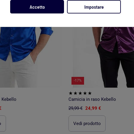
Accetto
Impostare
-17%
 Kebello
Camicia in raso Kebello
€
29,99 €
24,99 €
o
Vedi prodotto