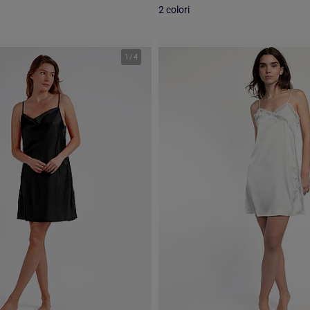
2 colori
1
/
4