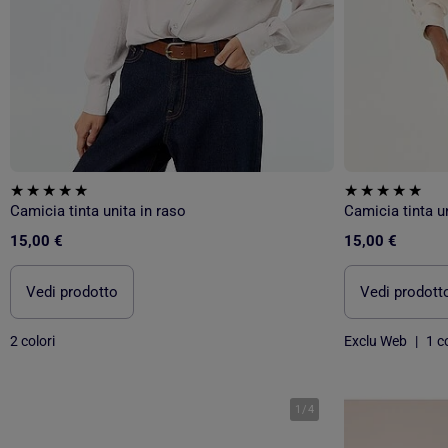
Camicia tinta unita in raso
Camicia tinta un
15,00 €
15,00 €
Vedi prodotto
Vedi prodott
2 colori
Exclu Web
|
1 co
1
/
4