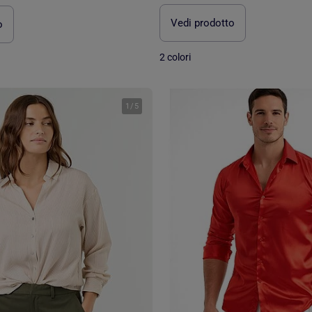
Vedi prodotto
o
2 colori
1
/
5