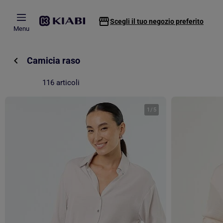
Passa al contenuto principale
Scegli il tuo negozio preferito
Menu
Camicia raso
116 articoli
1
/
5