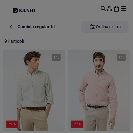
Passa al contenuto principale
Camicia regular fit
Ordina e filtra
91 articoli
1
/
5
1
/
5
-50%
-55%