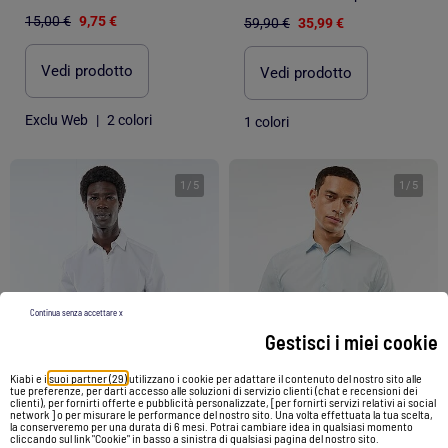
15,00 €
9,75 €
59,90 €
35,99 €
Vedi prodotto
Vedi prodotto
Exclu Web
|
2 colori
1 colori
1
/
5
1
/
5
Continua senza accettare x
Gestisci i miei cookie
Kiabi e i
suoi partner (29)
utilizzano i cookie per adattare il contenuto del nostro sito alle
tue preferenze, per darti accesso alle soluzioni di servizio clienti (chat e recensioni dei
clienti), per fornirti offerte e pubblicità personalizzate, [per fornirti servizi relativi ai social
network ] o per misurare le performance del nostro sito. Una volta effettuata la tua scelta,
la conserveremo per una durata di 6 mesi. Potrai cambiare idea in qualsiasi momento
cliccando sul link "Cookie" in basso a sinistra di qualsiasi pagina del nostro sito.