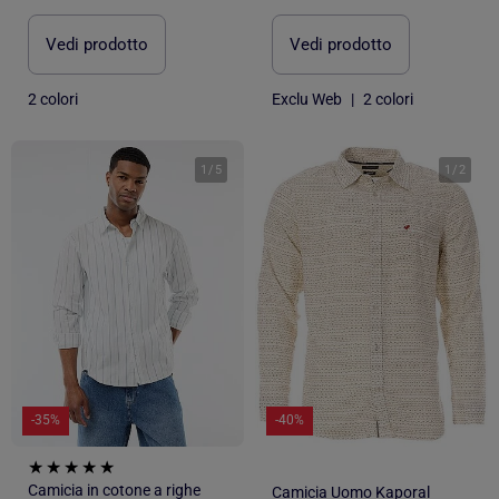
Vedi prodotto
Vedi prodotto
2 colori
Exclu Web
|
2 colori
1
/
5
1
/
2
-35%
-40%
Camicia in cotone a righe
Camicia Uomo Kaporal