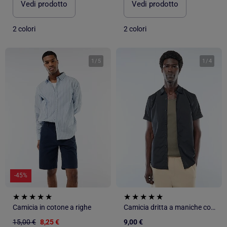
Vedi prodotto
Vedi prodotto
2 colori
2 colori
1
/
5
1
/
4
-45%
Camicia in cotone a righe
Camicia dritta a maniche corte
15,00 €
8,25 €
9,00 €