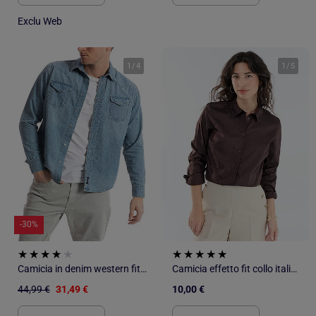
Exclu Web
1
/
4
1
/
5
-30%
Camicia in denim western fit FURIO
Camicia effetto fit collo italiano
44,99 €
31,49 €
10,00 €