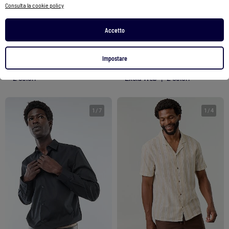
Consulta la cookie policy
Camicia dritta bianca
Camicia dritta bianca
10,00 €
10,00 €
Accetto
Vedi prodotto
Vedi prodotto
Impostare
2 colori
Exclu Web
|
2 colori
1
/
7
1
/
4