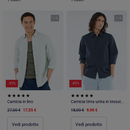
1
/
5
1
/
5
-35%
-45%
Camicia in lino
Camicia tinta unita in tessuto goffrato
27,00 €
17,55 €
18,00 €
9,90 €
Vedi prodotto
Vedi prodotto