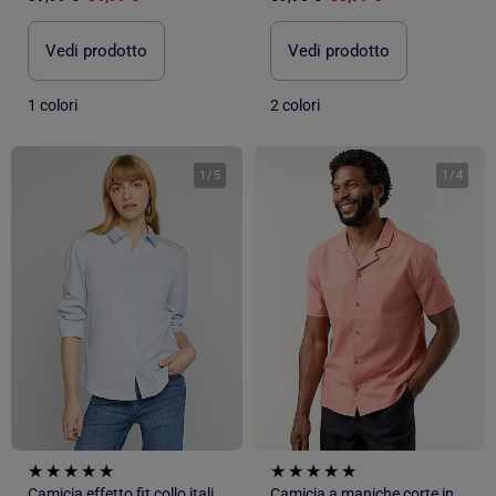
Vedi prodotto
Vedi prodotto
1 colori
2 colori
1
/
5
1
/
4
Camicia effetto fit collo italiano
Camicia a maniche corte in misto lino