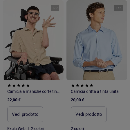
1
/
7
1
/
6
Camicia a maniche corte tinta unita in misto lino - collezione facile da indossare
Camicia dritta a tinta unita
22,00 €
20,00 €
Vedi prodotto
Vedi prodotto
Exclu Web
|
2 colori
2 colori