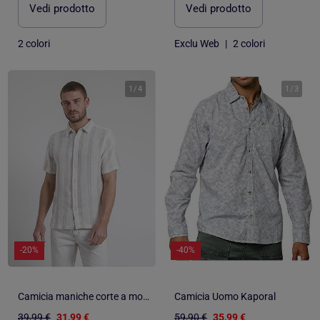
Vedi prodotto
Vedi prodotto
2 colori
Exclu Web
|
2 colori
1
/
4
1
/
3
-20%
-40%
Camicia maniche corte a motivi DOULITTLE
Camicia Uomo Kaporal
39,99 €
31,99 €
59,90 €
35,99 €