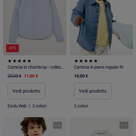
-45%
Camicia in chambray - collezione facile da indossare
Camicia in jeans regular fit
20,00 €
11,00 €
10,00 €
Vedi prodotto
Vedi prodotto
Exclu Web
|
2 colori
2 colori
1
/
6
1
/
3