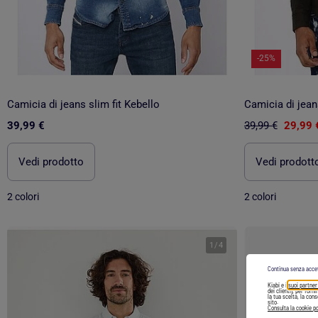
-25%
Camicia di jeans slim fit Kebello
Camicia di jeans
39,99 €
39,99 €
29,99 
Vedi prodotto
Vedi prodott
2 colori
2 colori
1
/
4
Continua senza acce
Kiabi e i
suoi partner
dei clienti), per forn
la tua scelta, la con
sito.
Consulta la cookie po