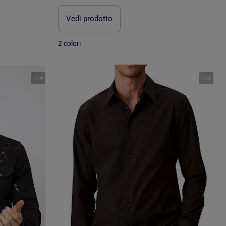
Vedi prodotto
2 colori
1
/
4
1
/
3