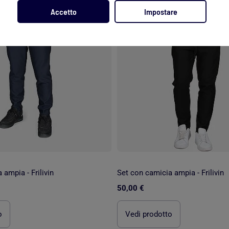
Accetto
Impostare
ampia - Frilivin
Set con camicia ampia - Frilivin
50,00 €
o
Vedi prodotto