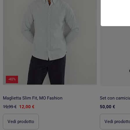
-40%
Maglietta Slim Fit, MO Fashion
Set con camicia 
19,99 €
12,00 €
50,00 €
Vedi prodotto
Vedi prodott