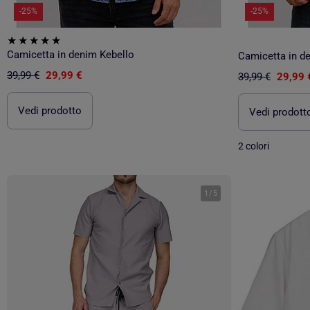
-25%
-25%
Camicetta in denim Kebello
Camicetta in d
39,99 €
29,99 €
39,99 €
29,99 
Vedi prodotto
Vedi prodott
2 colori
1
/
5