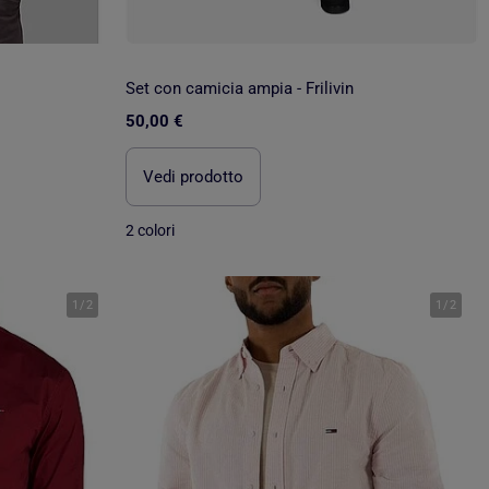
Set con camicia ampia - Frilivin
50,00 €
Vedi prodotto
2 colori
1
/
2
1
/
2