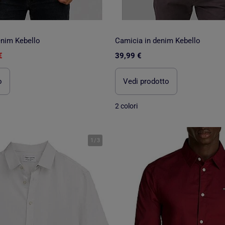
enim Kebello
Camicia in denim Kebello
€
39,99 €
o
Vedi prodotto
2 colori
1
/
3