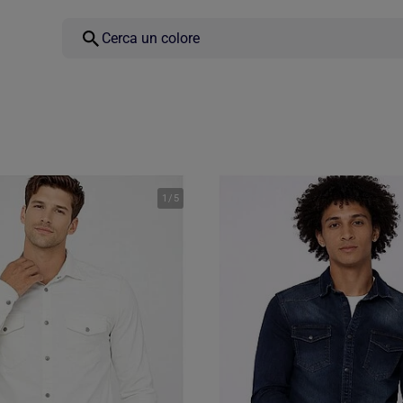
1
/
5