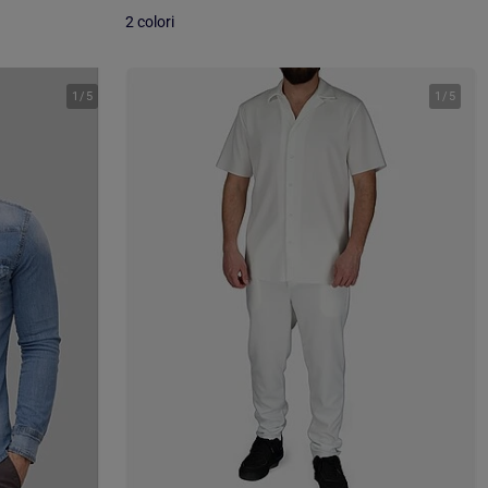
2 colori
1
/
5
1
/
5