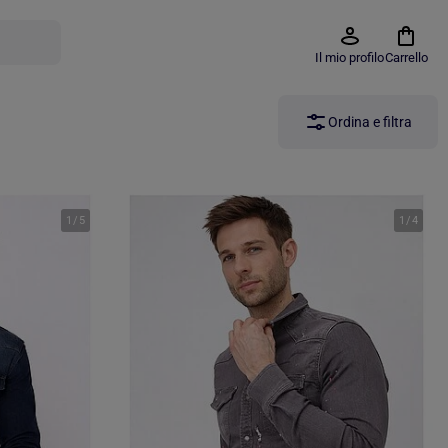
Il mio profilo
Carrello
Ordina e filtra
1
/
5
1
/
4