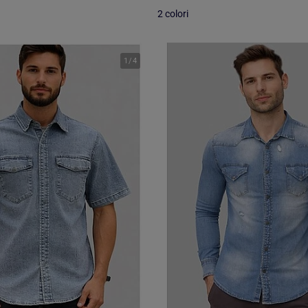
2 colori
1
/
4