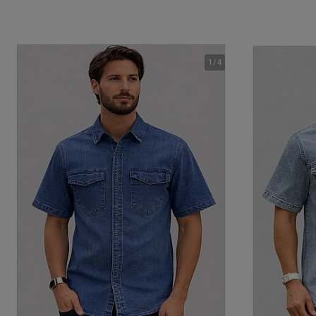
1
/
4