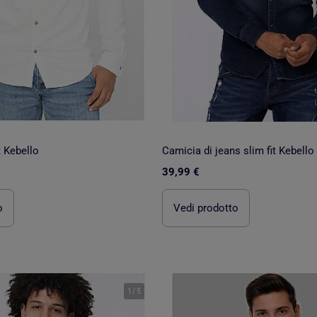
t Kebello
Camicia di jeans slim fit Kebello
39,99 €
o
Vedi prodotto
1
/
5