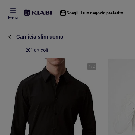
Passa al contenuto principale
Scegli il tuo negozio preferito
Menu
Camicia slim uomo
201 articoli
1
/
2