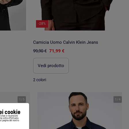
-28%
Camicia Uomo Calvin Klein Jeans
99,90 €
71,99 €
Vedi prodotto
2 colori
1
/
5
1
/
4
iei cookie
i (chat e recensioni
Una volta effettuata
si pagina del nostro