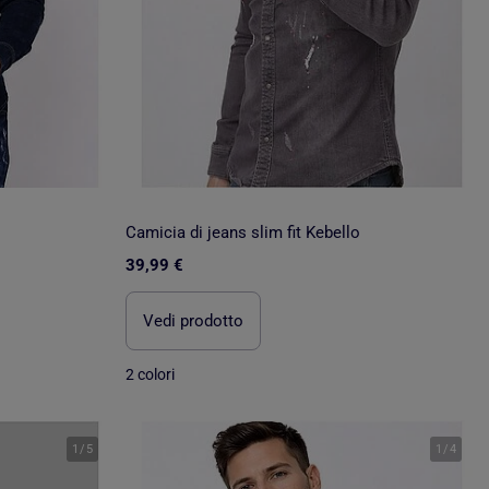
Camicia di jeans slim fit Kebello
39,99 €
Vedi prodotto
2 colori
1
/
5
1
/
4