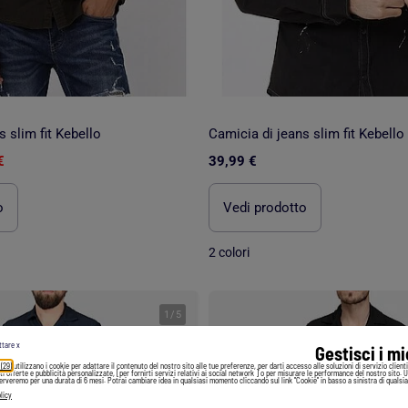
 slim fit Kebello
Camicia di jeans slim fit Kebello
€
39,99 €
o
Vedi prodotto
2 colori
1
/
5
ttare x
Gestisci i m
 (29)
utilizzano i cookie per adattare il contenuto del nostro sito alle tue preferenze, per darti accesso alle soluzioni di servizio client
irti offerte e pubblicità personalizzate, [per fornirti servizi relativi ai social network ] o per misurare le performance del nostro sito. 
serveremo per una durata di 6 mesi. Potrai cambiare idea in qualsiasi momento cliccando sul link "Cookie" in basso a sinistra di qualsia
licy