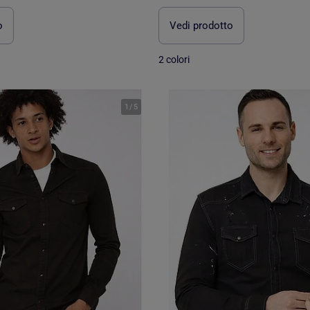
o
Vedi prodotto
2 colori
1
/
5