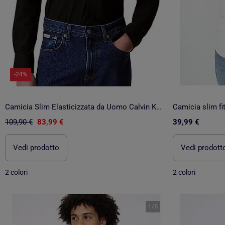
-24%
Camicia Slim Elasticizzata da Uomo Calvin Klein Jeans Tech
Camicia slim fi
109,90 €
83,99 €
39,99 €
Vedi prodotto
Vedi prodott
2 colori
2 colori
1
/
5