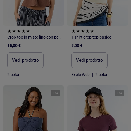
Crop top in misto lino con perle
T-shirt crop top basico
15,00 €
5,00 €
Vedi prodotto
Vedi prodotto
2 colori
Exclu Web
|
2 colori
1
/
4
1
/
4