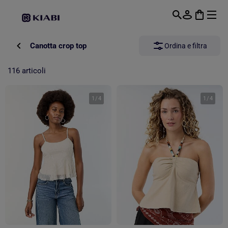
Passa al contenuto principale
Canotta crop top
Ordina e filtra
116 articoli
1
/
4
1
/
4