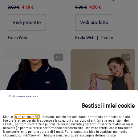
9,00 €
4,50 €
9,00 €
4,50 €
Vedi prodotto
Vedi prodotto
Exclu Web
Exclu Web
|
2 colori
1
/
2
1
/
9
Continua senza accettare x
Gestisci i miei cookie
Kiabi e i
suoi partner (29)
utilizzano i cookie per adattare il contenuto del nostro sito alle
tue preferenze, per darti accesso alle soluzioni di servizio clienti (chat e recensioni dei
clienti), per fornirti offerte e pubblicità personalizzate, [per fornirti servizi relativi ai social
-26%
network ] o per misurare le performance del nostro sito. Una volta effettuata la tua scelta,
la conserveremo per una durata di 6 mesi. Potrai cambiare idea in qualsiasi momento
cliccando sul link "Cookie" in basso a sinistra di qualsiasi pagina del nostro sito.