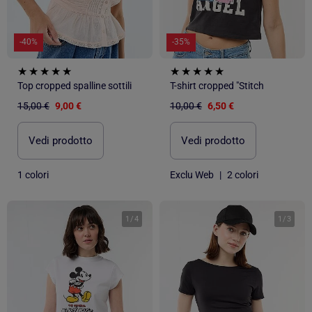
-40%
-35%
Top cropped spalline sottili
T-shirt cropped "Stitch
15,00 €
9,00 €
10,00 €
6,50 €
Vedi prodotto
Vedi prodotto
1 colori
Exclu Web
|
2 colori
1
/
4
1
/
3