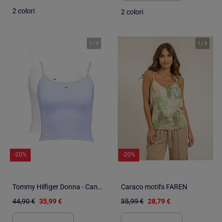
2 colori
2 colori
1
/
4
1
/
4
-20%
-20%
Tommy Hilfiger Donna - Canotta (Confezione da 2)
Caraco motifs FAREN
44,90 €
35,99 €
35,99 €
28,79 €