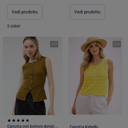
Vedi prodotto
Vedi prodotto
2 colori
1
/
5
1
/
3
Canotta con bottoni dorati martellati
Canotta Kebello