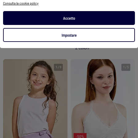
Consulta la cookie policy
Polo Crop Top Donna Tommy Hilfiger con Badge
Ekstract - Canotta sportiva
64,90 €
47,99 €
6,00 €
Accetto
Vedi prodotto
Vedi prodotto
Impostare
2 colori
1
/
9
1
/
5
-50%