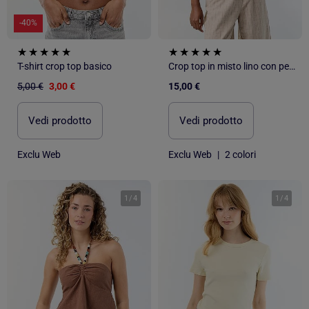
-40%
T-shirt crop top basico
Crop top in misto lino con perle
5,00 €
3,00 €
15,00 €
Vedi prodotto
Vedi prodotto
Exclu Web
Exclu Web
|
2 colori
1
/
4
1
/
4