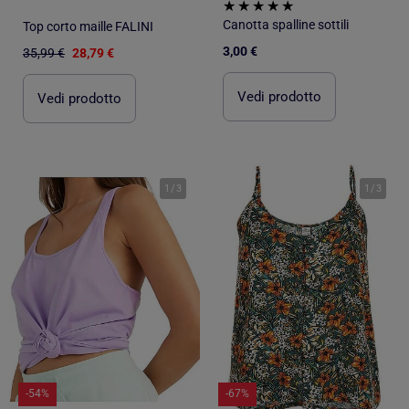
Canotta spalline sottili
Top corto maille FALINI
3,00 €
35,99 €
28,79 €
Vedi prodotto
Vedi prodotto
1
/
3
1
/
3
-54%
-67%