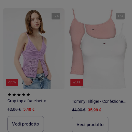
1
/
4
1
/
4
-55%
-20%
Crop top all'uncinetto
Tommy Hilfiger - Confezione 2 Canotte Donna
12,00 €
5,40 €
44,90 €
35,99 €
Vedi prodotto
Vedi prodotto