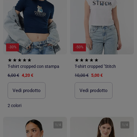
-30%
-50%
T-shirt cropped con stampa
T-shirt cropped "Stitch
6,00 €
4,20 €
10,00 €
5,00 €
Vedi prodotto
Vedi prodotto
2 colori
1
/
4
1
/
4