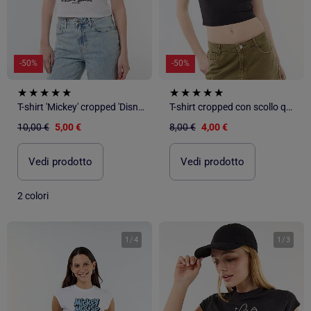
-50%
-50%
T-shirt 'Mickey' cropped 'Disney'
T-shirt cropped con scollo quadrato sulla schiena
10,00 €
5,00 €
8,00 €
4,00 €
Vedi prodotto
Vedi prodotto
2 colori
1
/
4
1
/
3