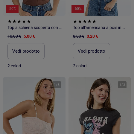
-50%
-60%
Top a schiena scoperta con pizzo
Top all'americana a pois in maglia crinkle
10,00 €
5,00 €
8,00 €
3,20 €
Vedi prodotto
Vedi prodotto
2 colori
2 colori
1
/
3
1
/
3