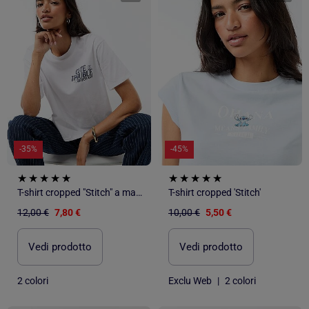
-35%
-45%
T-shirt cropped "Stitch" a maniche corte
T-shirt cropped 'Stitch'
12,00 €
7,80 €
10,00 €
5,50 €
Vedi prodotto
Vedi prodotto
2 colori
Exclu Web
|
2 colori