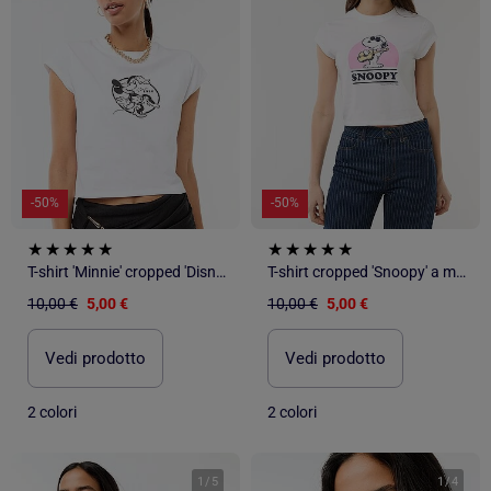
-50%
-50%
T-shirt 'Minnie' cropped 'Disney'
T-shirt cropped 'Snoopy' a maniche corte
10,00 €
5,00 €
10,00 €
5,00 €
Vedi prodotto
Vedi prodotto
2 colori
2 colori
1
/
5
1
/
4