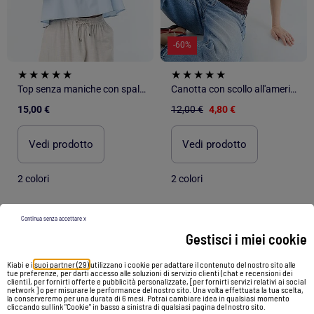
-60%
Top senza maniche con spalline a volant
Canotta con scollo all'americana
15,00 €
12,00 €
4,80 €
Vedi prodotto
Vedi prodotto
2 colori
2 colori
Continua senza accettare x
1
/
6
1
/
5
Gestisci i miei cookie
Kiabi e i
suoi partner (29)
utilizzano i cookie per adattare il contenuto del nostro sito alle
tue preferenze, per darti accesso alle soluzioni di servizio clienti (chat e recensioni dei
clienti), per fornirti offerte e pubblicità personalizzate, [per fornirti servizi relativi ai social
network ] o per misurare le performance del nostro sito. Una volta effettuata la tua scelta,
la conserveremo per una durata di 6 mesi. Potrai cambiare idea in qualsiasi momento
cliccando sul link "Cookie" in basso a sinistra di qualsiasi pagina del nostro sito.