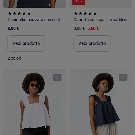
-30%
T-shirt elasticizzata con scollo quadrato
Canotta con spalline sottili e dettaglio sul petto
8,00 €
8,00 €
5,60 €
Vedi prodotto
Vedi prodotto
2 colori
1
/
5
1
/
5