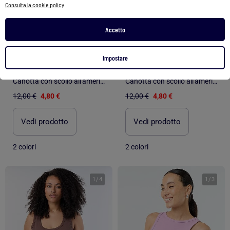
Consulta la cookie policy
Accetto
-60%
-60%
Impostare
Canotta con scollo all'americana
Canotta con scollo all'americana
12,00 €
4,80 €
12,00 €
4,80 €
Vedi prodotto
Vedi prodotto
2 colori
2 colori
1
/
4
1
/
3