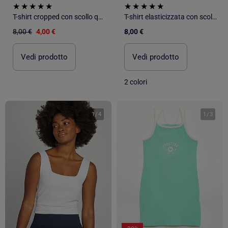
T-shirt cropped con scollo quadrato sulla schiena
T-shirt elasticizzata con scollo quadrato
8,00 €
4,00 €
8,00 €
Vedi prodotto
Vedi prodotto
2 colori
1
/
4
1
/
3