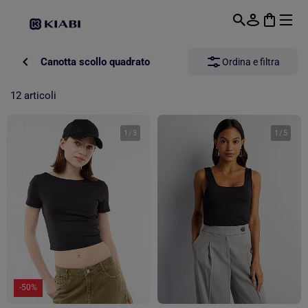
Passa al contenuto principale
Canotta scollo quadrato
Ordina e filtra
12 articoli
1
/
3
1
/
5
-50%