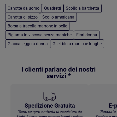
Canotte da uomo
Quadretti
Scollo a barchetta
Canotta di pizzo
Scollo americana
Borsa a tracolla marrone in pelle
Pigiama in viscosa senza maniche
Fiori donna
Giacca leggera donna
Gilet blu a maniche lunghe
Torna al contenuto principale
I clienti parlano dei nostri
servizi *
Spedizione Gratuita
E-p
"Sono sempre contenta di acquistare da
"Rapporto 
Kiabi. I prezzi sono sempre buoni e veloce
Servizio e-p