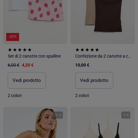
-30%
Set di 2 canotte con spalline
Confezione da 2 canotte a costine con pizzo
6,00 €
4,20 €
10,00 €
Vedi prodotto
Vedi prodotto
2 colori
2 colori
1
/
3
1
/
6