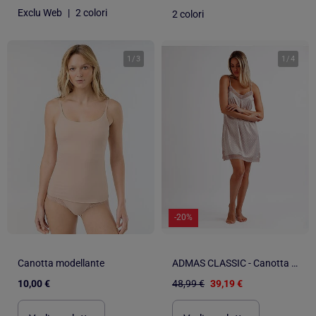
Exclu Web
|
2 colori
2 colori
1
/
3
1
/
4
-20%
Canotta modellante
ADMAS CLASSIC - Canotta da sposa con spalline in pizzo a pois da donna
10,00 €
48,99 €
39,19 €