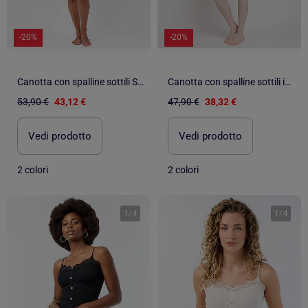
-20%
-20%
Canotta con spalline sottili Skin Luxe da donna ADMAS LUXURY
Canotta con spalline sottili in oro zebrato ADMAS LUXURY per donna
53,90 €
43,12 €
47,90 €
38,32 €
Vedi prodotto
Vedi prodotto
2 colori
2 colori
1
/
4
1
/
4