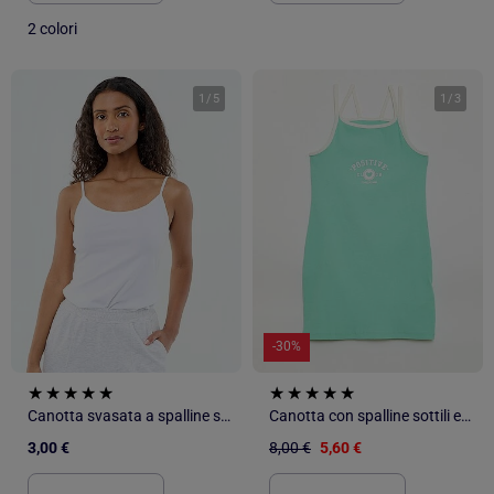
2 colori
1
/
5
1
/
3
-30%
Canotta svasata a spalline sottili
Canotta con spalline sottili e dettaglio sul petto
3,00 €
8,00 €
5,60 €