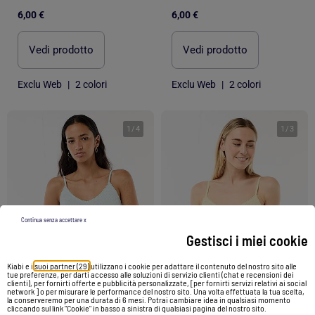
6,00 €
6,00 €
Vedi prodotto
Vedi prodotto
Exclu Web
|
2 colori
Exclu Web
|
2 colori
1
/
4
1
/
3
Continua senza accettare x
Gestisci i miei cookie
Kiabi e i
suoi partner (29)
utilizzano i cookie per adattare il contenuto del nostro sito alle
tue preferenze, per darti accesso alle soluzioni di servizio clienti (chat e recensioni dei
clienti), per fornirti offerte e pubblicità personalizzate, [per fornirti servizi relativi ai social
network ] o per misurare le performance del nostro sito. Una volta effettuata la tua scelta,
la conserveremo per una durata di 6 mesi. Potrai cambiare idea in qualsiasi momento
cliccando sul link "Cookie" in basso a sinistra di qualsiasi pagina del nostro sito.