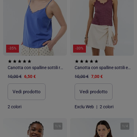
-35%
-30%
Canotta con spalline sottili regolabili e collo in pizzo
Canotta con spalline sottili e pizzo
10,00 €
6,50 €
10,00 €
7,00 €
Vedi prodotto
Vedi prodotto
2 colori
Exclu Web
|
2 colori
1
/
6
1
/
4