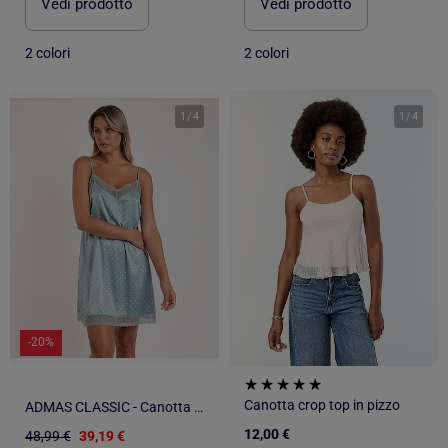
Vedi prodotto
Vedi prodotto
2 colori
2 colori
1
/
4
1
/
4
-20%
Canotta crop top in pizzo
ADMAS CLASSIC - Canotta da sposa con spalline in pizzo a pois da donna
12,00 €
48,99 €
39,19 €