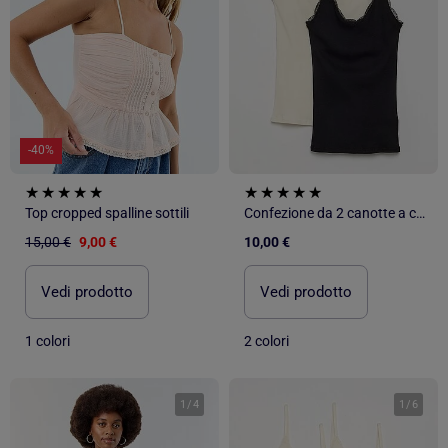
-40%
Top cropped spalline sottili
Confezione da 2 canotte a costine con pizzo
15,00 €
9,00 €
10,00 €
Vedi prodotto
Vedi prodotto
1 colori
2 colori
1
/
4
1
/
6