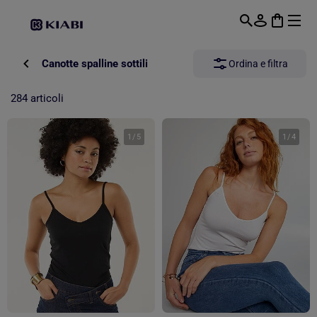
Passa al contenuto principale
Canotte spalline sottili
Ordina e filtra
284 articoli
1
/
5
1
/
4