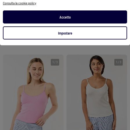
Consulta la cookie policy
Canotta spallina sottile regolabile in cotone tinta unita
Canotta spallina sottile regolabile in cotone tinta unita
6,00 €
6,00 €
Accetto
Vedi prodotto
Vedi prodotto
Impostare
2 colori
1
/
3
1
/
3