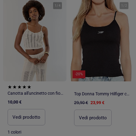
1
/
4
1
/
2
-20%
Canotta all'uncinetto con fiori ricamati
Top Donna Tommy Hilfiger con Spalline Sottili e Logo
10,00 €
29,90 €
23,99 €
Vedi prodotto
Vedi prodotto
1 colori