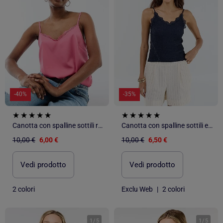
-40%
-35%
Canotta con spalline sottili regolabili e collo in pizzo
Canotta con spalline sottili e pizzo
10,00 €
6,00 €
10,00 €
6,50 €
Vedi prodotto
Vedi prodotto
2 colori
Exclu Web
|
2 colori
1
/
5
1
/
5