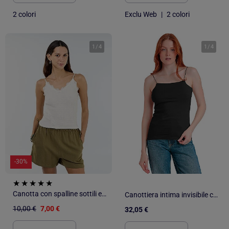
2 colori
Exclu Web
|
2 colori
1
/
4
1
/
4
-30%
Canotta con spalline sottili e pizzo
Canottiera intima invisibile con spalline da donna ADMAS
10,00 €
7,00 €
32,05 €