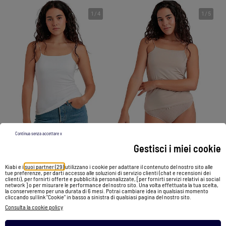
1
/
4
1
/
5
Continua senza accettare x
Gestisci i miei cookie
Canottiera intima invisibile con spalline da donna ADMAS
Canottiera intima invisibile con spalline da donna ADMAS
Kiabi e i
suoi partner (29)
utilizzano i cookie per adattare il contenuto del nostro sito alle
tue preferenze, per darti accesso alle soluzioni di servizio clienti (chat e recensioni dei
32,05 €
32,05 €
clienti), per fornirti offerte e pubblicità personalizzate, [per fornirti servizi relativi ai social
network ] o per misurare le performance del nostro sito. Una volta effettuata la tua scelta,
la conserveremo per una durata di 6 mesi. Potrai cambiare idea in qualsiasi momento
cliccando sul link "Cookie" in basso a sinistra di qualsiasi pagina del nostro sito.
Vedi prodotto
Vedi prodotto
Consulta la cookie policy
2 colori
1 colori