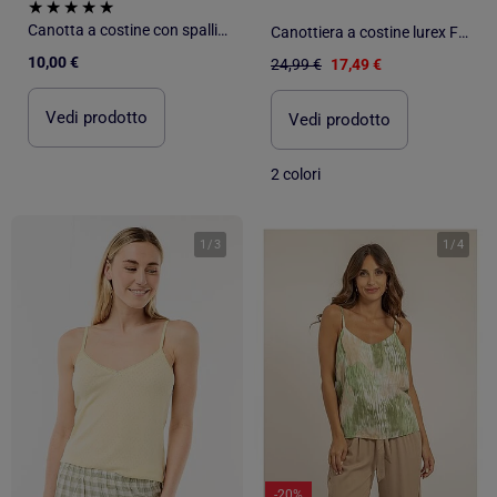
Canotta a costine con spalline
Canottiera a costine lurex FUJIA
10,00 €
24,99 €
17,49 €
Vedi prodotto
Vedi prodotto
2 colori
1
/
3
1
/
4
-20%