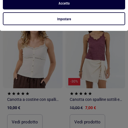
Accetto
1
/
4
1
/
3
Impostare
-30%
Canotta a costine con spalline
Canotta con spalline sottili e pizzo
10,00 €
10,00 €
7,00 €
Vedi prodotto
Vedi prodotto