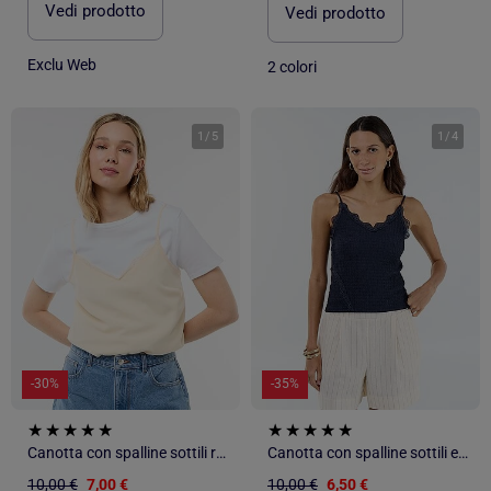
Vedi prodotto
Vedi prodotto
Exclu Web
2 colori
1
/
5
1
/
4
-30%
-35%
Canotta con spalline sottili regolabili e collo in pizzo
Canotta con spalline sottili e pizzo
10,00 €
7,00 €
10,00 €
6,50 €