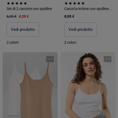
Set di 2 canotte con spalline
Canotta intima con spalline sottili
6,00 €
4,20 €
8,00 €
Vedi prodotto
Vedi prodotto
2 colori
2 colori
1
/
3
1
/
3