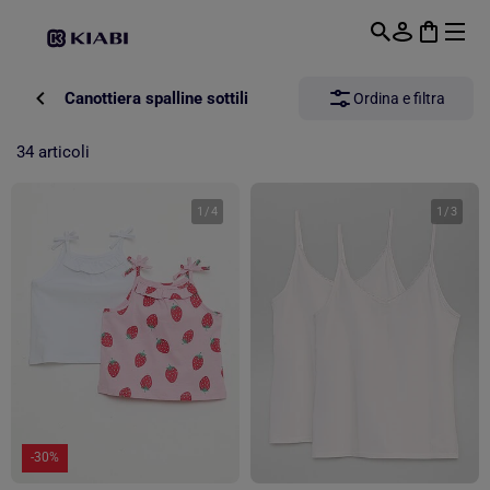
Passa al contenuto principale
Canottiera spalline sottili
Ordina e filtra
34 articoli
1
/
4
1
/
3
-30%