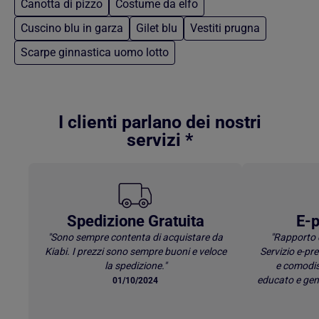
Canotta di pizzo
Costume da elfo
Cuscino blu in garza
Gilet blu
Vestiti prugna
Scarpe ginnastica uomo lotto
Torna al contenuto principale
I clienti parlano dei nostri
servizi *
Spedizione Gratuita
E-p
"Sono sempre contenta di acquistare da
"Rapporto 
Kiabi. I prezzi sono sempre buoni e veloce
Servizio e-p
la spedizione."
e comodis
educato e gen
01/10/2024