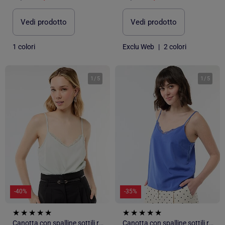
Vedi prodotto
Vedi prodotto
1 colori
Exclu Web
|
2 colori
1
/
5
1
/
5
-40%
-35%
Canotta con spalline sottili regolabili e collo in pizzo
Canotta con spalline sottili regolabili e collo in pizzo