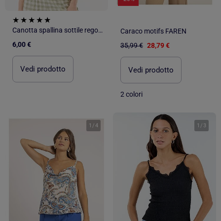
Canotta spallina sottile regolabile in cotone tinta unita
Caraco motifs FAREN
6,00 €
35,99 €
28,79 €
Vedi prodotto
Vedi prodotto
2 colori
1
/
4
1
/
3