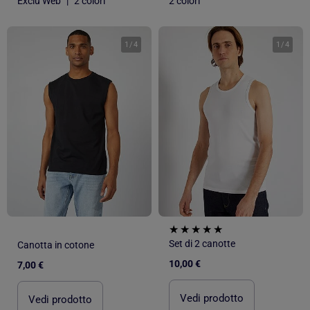
Exclu Web
|
2 colori
2 colori
1
/
4
1
/
4
Set di 2 canotte
Canotta in cotone
10,00 €
7,00 €
Vedi prodotto
Vedi prodotto