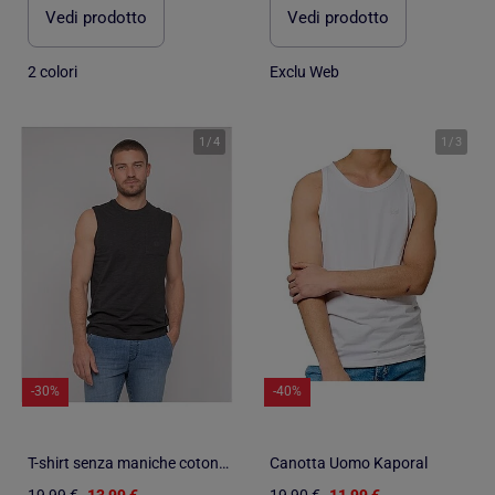
Vedi prodotto
Vedi prodotto
2 colori
Exclu Web
1
/
4
1
/
3
-30%
-40%
T-shirt senza maniche cotone NEGABINO
Canotta Uomo Kaporal
19,99 €
13,99 €
19,90 €
11,99 €