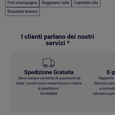
Pull champagne
Reggiseno tulle
Copriletto blu
Brassiere bianco
Torna al contenuto principale
I clienti parlano dei nostri
servizi *
Spedizione Gratuita
E-p
"Sono sempre contenta di acquistare da
"Rapporto 
Kiabi. I prezzi sono sempre buoni e veloce
Servizio e-p
la spedizione."
e comodis
educato e gen
01/10/2024