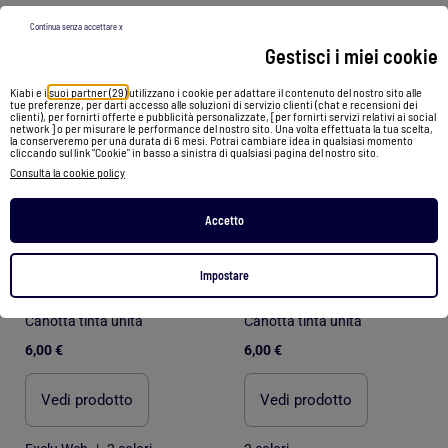
Continua senza accettare x
1
/
4
1
/
5
Gestisci i miei cookie
Kiabi e i
suoi partner (29)
utilizzano i cookie per adattare il contenuto del nostro sito alle
tue preferenze, per darti accesso alle soluzioni di servizio clienti (chat e recensioni dei
clienti), per fornirti offerte e pubblicità personalizzate, [per fornirti servizi relativi ai social
network ] o per misurare le performance del nostro sito. Una volta effettuata la tua scelta,
la conserveremo per una durata di 6 mesi. Potrai cambiare idea in qualsiasi momento
cliccando sul link "Cookie" in basso a sinistra di qualsiasi pagina del nostro sito.
Consulta la cookie policy
Accetto
Impostare
Canotta tinta unita
Canotta tinta unita
6,00 €
6,00 €
Vedi prodotto
Vedi prodotto