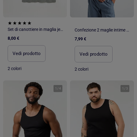
Set di canottiere in maglia jersey - 2 pezzi
Confezione 2 maglie intime senza maniche, MO Fashion
8,00 €
7,99 €
Vedi prodotto
Vedi prodotto
2 colori
2 colori
1
/
4
1
/
3