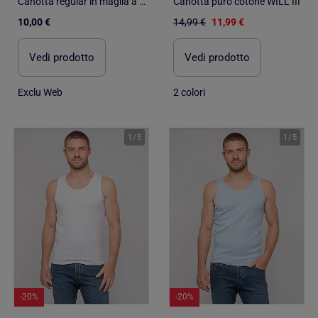
Canotta regular in maglia a costine
Canotta puro cotone WILL III
10,00 €
14,99 €
11,99 €
Vedi prodotto
Vedi prodotto
Exclu Web
2 colori
1
/
5
1
/
5
-20%
-20%