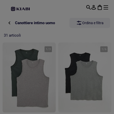
Passa al contenuto principale
Canottiere intimo uomo
Ordina e filtra
31 articoli
1
/
3
1
/
6