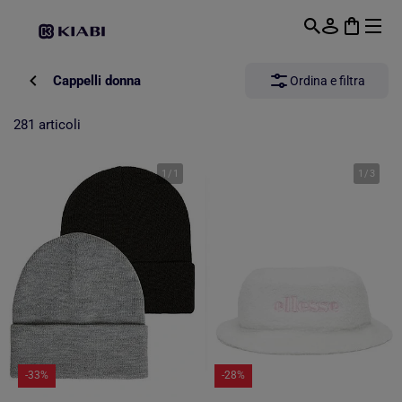
Passa al contenuto principale
Cappelli donna
Ordina e filtra
281 articoli
1
/
1
1
/
3
-33%
-28%