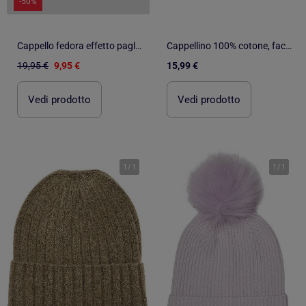
-50%
Cappello fedora effetto paglia Kebello
Cappellino 100% cotone, facilmente regolabile, da 57 a 59 cm, unisex unisex adulto Isotoner
19,95 €
9,95 €
15,99 €
Vedi prodotto
Vedi prodotto
1
/
1
1
/
1