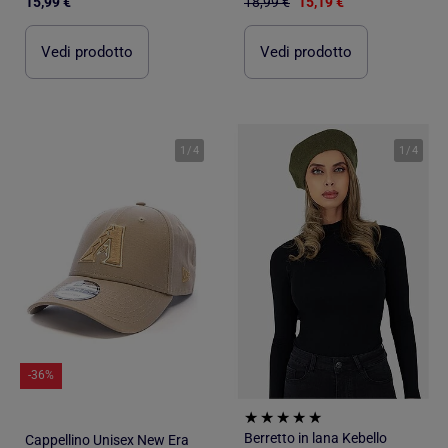
15,99 €
18,99 €
15,19 €
Vedi prodotto
Vedi prodotto
1
/
4
1
/
4
-36%
Berretto in lana Kebello
Cappellino Unisex New Era