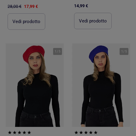
14,99 €
28,00 €
17,99 €
Vedi prodotto
Vedi prodotto
1
/
5
1
/
5