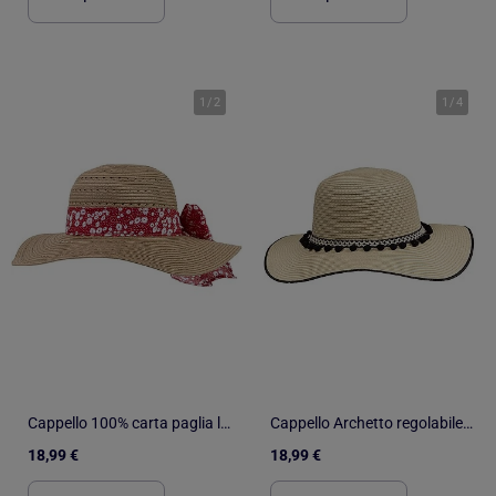
1
/
2
1
/
4
Cappello 100% carta paglia leggera, interno regolabile da 52 a 58 cm donna Isotoner
Cappello Archetto regolabile a righe donna Isotoner
18,99 €
18,99 €