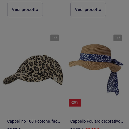
Vedi prodotto
Vedi prodotto
1
/
3
1
/
3
-20%
Cappellino 100% cotone, facilmente regolabile, chiusura a scatto donna Isotoner
Cappello Foulard decorativo, regolabile intorno alla testa donna Isotoner