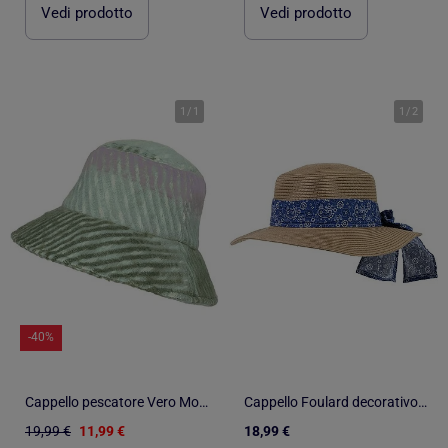
Vedi prodotto
Vedi prodotto
1
/
1
1
/
2
-40%
Cappello pescatore Vero Moda da donna,
Cappello Foulard decorativo, regolabile intorno alla testa donna Isotoner
19,99 €
11,99 €
18,99 €