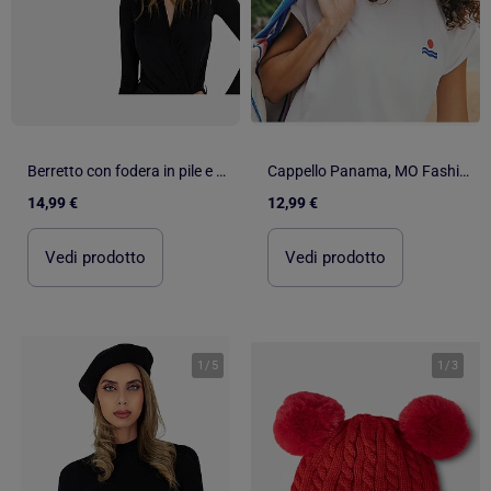
Berretto con fodera in pile e pompon Kebello
Cappello Panama, MO Fashion
14,99 €
12,99 €
Vedi prodotto
Vedi prodotto
1
/
5
1
/
3