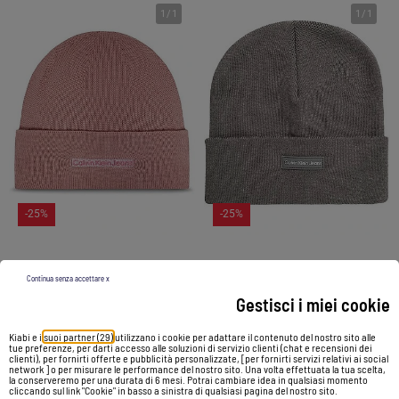
1
/
1
1
/
1
-25%
-25%
Berretto Donna Calvin Klein Jeans
Berretto Donna Calvin Klein Jeans
Continua senza accettare x
39,90 €
29,99 €
39,90 €
29,99 €
Gestisci i miei cookie
Kiabi e i
suoi partner (29)
utilizzano i cookie per adattare il contenuto del nostro sito alle
Vedi prodotto
Vedi prodotto
tue preferenze, per darti accesso alle soluzioni di servizio clienti (chat e recensioni dei
clienti), per fornirti offerte e pubblicità personalizzate, [per fornirti servizi relativi ai social
network ] o per misurare le performance del nostro sito. Una volta effettuata la tua scelta,
la conserveremo per una durata di 6 mesi. Potrai cambiare idea in qualsiasi momento
cliccando sul link "Cookie" in basso a sinistra di qualsiasi pagina del nostro sito.