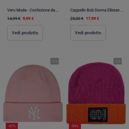
Vero Moda - Confezione da 2 Cappelli Donna
Cappello Bob Donna Ellesse in Sherpa
14,99 €
9,99 €
25,00 €
17,99 €
Vedi prodotto
Vedi prodotto
1
/
2
1
/
3
-47%
-54%