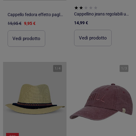
Cappellino jeans regolabili unisex adulto Isotoner
Cappello fedora effetto paglia Kebello
14,99 €
19,95 €
9,95 €
Vedi prodotto
Vedi prodotto
1
/
4
1
/
3