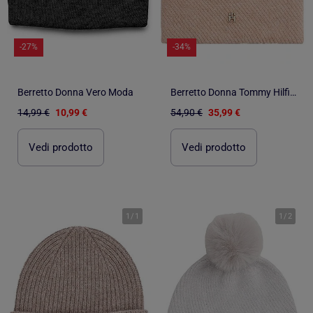
-27%
-34%
Berretto Donna Vero Moda
Berretto Donna Tommy Hilfiger con Pompon
14,99 €
10,99 €
54,90 €
35,99 €
Vedi prodotto
Vedi prodotto
1
/
1
1
/
2