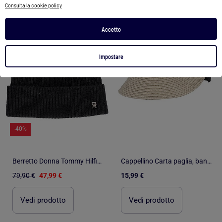
Consulta la cookie policy
1
/
1
1
/
2
Accetto
Impostare
-40%
Berretto Donna Tommy Hilfiger in Cashmere
Cappellino Carta paglia, banda elastica donna Isotoner
79,90 €
47,99 €
15,99 €
Vedi prodotto
Vedi prodotto