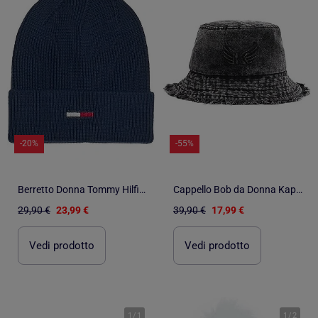
-20%
-55%
Berretto Donna Tommy Hilfiger
Cappello Bob da Donna Kaporal
29,90 €
23,99 €
39,90 €
17,99 €
Vedi prodotto
Vedi prodotto
1
/
1
1
/
2