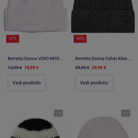
-27%
-40%
Berretto Donna VERO MODA - Beanie
Berretto Donna Calvin Klein Jeans in Lana con Logo Metallico
14,99 €
10,99 €
39,90 €
23,99 €
Vedi prodotto
Vedi prodotto
1
/
2
1
/
1