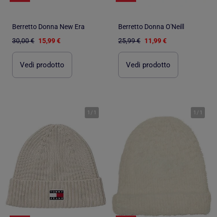
Berretto Donna New Era
Berretto Donna O'Neill
30,00 €
15,99 €
25,99 €
11,99 €
Vedi prodotto
Vedi prodotto
1
/
1
1
/
1