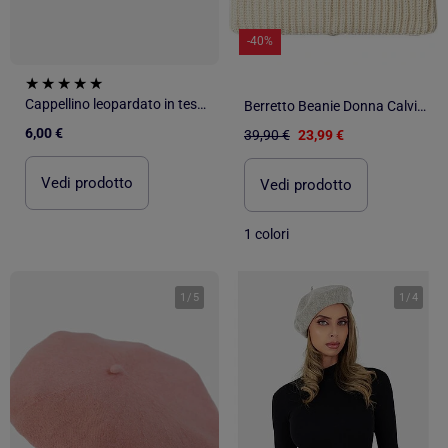
-40%
Cappellino leopardato in tessuto
Berretto Beanie Donna Calvin Klein Jeans
6,00 €
39,90 €
23,99 €
Vedi prodotto
Vedi prodotto
1 colori
1
/
5
1
/
4