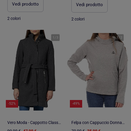
Vedi prodotto
Vedi prodotto
2 colori
2 colori
1
/
3
1
/
2
-52%
-49%
Vero Moda - Cappotto Classico da Donna
Felpa con Cappuccio Donna Le Coq Sportif
99,99 €
47,99 €
70,00 €
35,99 €