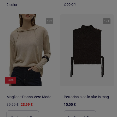
2 colori
2 colori
1
/
2
1
/
1
-40%
Maglione Donna Vero Moda
Pettorina a collo alto in maglia
39,99 €
23,99 €
15,00 €