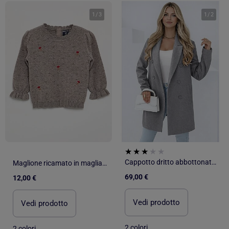
1
/
3
1
/
2
Cappotto dritto abbottonato Kebello
Maglione ricamato in maglia traforata
69,00 €
12,00 €
Vedi prodotto
Vedi prodotto
2 colori
2 colori