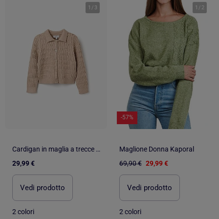
1
/
3
1
/
2
-57%
Cardigan in maglia a trecce e a traforo
Maglione Donna Kaporal
29,99 €
69,90 €
29,99 €
Vedi prodotto
Vedi prodotto
2 colori
2 colori