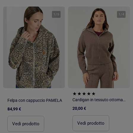
1
/
5
1
/
4
Cardigan in tessuto ottoman con cappuccio
Felpa con cappuccio PAMELA
20,00 €
84,99 €
Vedi prodotto
Vedi prodotto