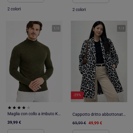
2 colori
2 colori
1
/
5
1
/
3
-29%
Maglia con collo a imbuto Kebello
Cappotto dritto abbottonato Kebello
39,99 €
69,99 €
49,99 €