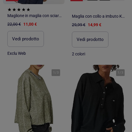
Maglione in maglia con sciarpa a punto grosso
Maglia con collo a imbuto Kebello
22,00 €
11,00 €
29,99 €
14,99 €
Vedi prodotto
Vedi prodotto
Exclu Web
2 colori
1
/
3
1
/
3