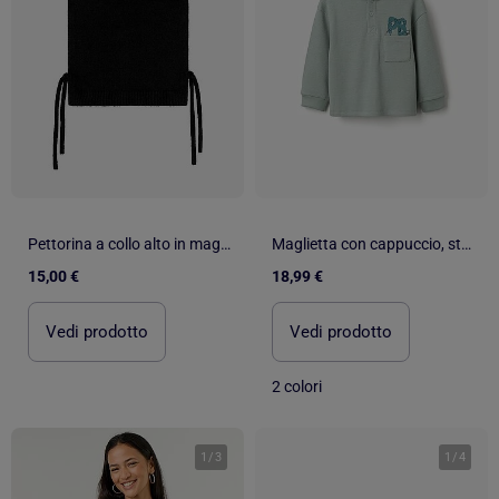
Pettorina a collo alto in maglia
Maglietta con cappuccio, stampa e tasca
15,00 €
18,99 €
Vedi prodotto
Vedi prodotto
2 colori
1
/
3
1
/
4