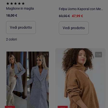
Maglione in maglia
Felpa Uomo Kaporal con Mezza Zip
18,00 €
69,90 €
47,99 €
Vedi prodotto
Vedi prodotto
2 colori
1
/
1
1
/
6