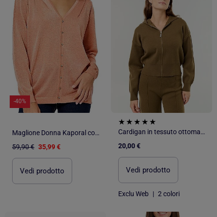
-40%
Cardigan in tessuto ottoman con cappuccio
Maglione Donna Kaporal con Paillettes
20,00 €
59,90 €
35,99 €
Vedi prodotto
Vedi prodotto
Exclu Web
|
2 colori