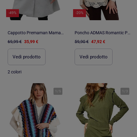
-49%
-20%
Cappotto Premaman Mamalicious
Poncho ADMAS Romantic Plain Knit per donna
69,99 €
35,99 €
59,90 €
47,92 €
Vedi prodotto
Vedi prodotto
2 colori
1
/
5
1
/
3