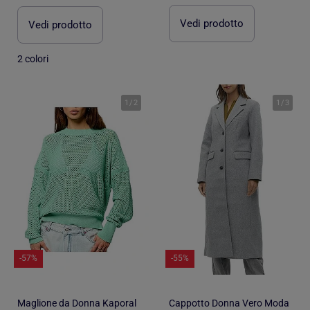
Vedi prodotto
Vedi prodotto
2 colori
1
/
2
1
/
3
-57%
-55%
Maglione da Donna Kaporal
Cappotto Donna Vero Moda