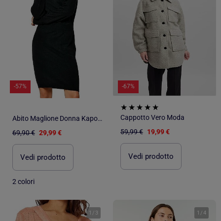
-57%
-67%
Cappotto Vero Moda
Abito Maglione Donna Kaporal
59,99 €
19,99 €
69,90 €
29,99 €
Vedi prodotto
Vedi prodotto
2 colori
1
/
3
1
/
4