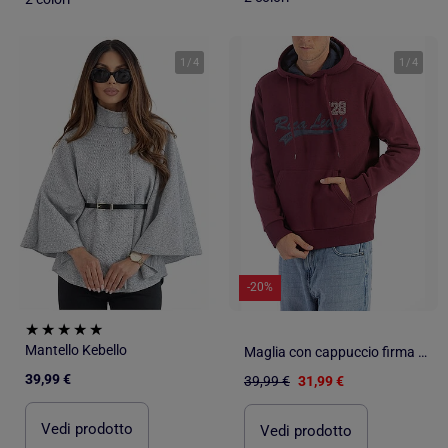
1
/
4
1
/
4
-20%
Mantello Kebello
Maglia con cappuccio firma DOUG
39,99 €
39,99 €
31,99 €
Vedi prodotto
Vedi prodotto