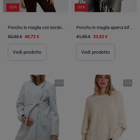
-20%
-20%
Poncho in maglia con bordo innevato ADMAS da donna
Poncho in maglia aperta bifacciale a strati alla moda da donna ADMAS
50,90 €
40,72 €
41,90 €
33,52 €
Vedi prodotto
Vedi prodotto
1
/
3
1
/
4