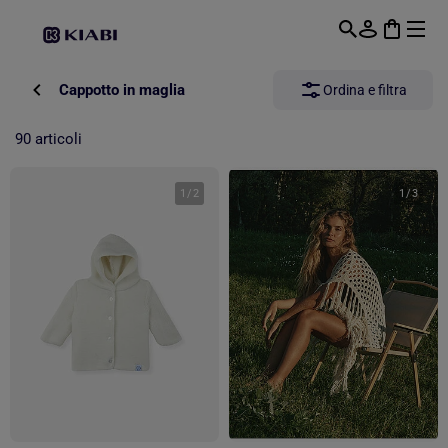
Passa al contenuto principale
Cappotto in maglia
Ordina e filtra
90 articoli
1
/
2
1
/
3