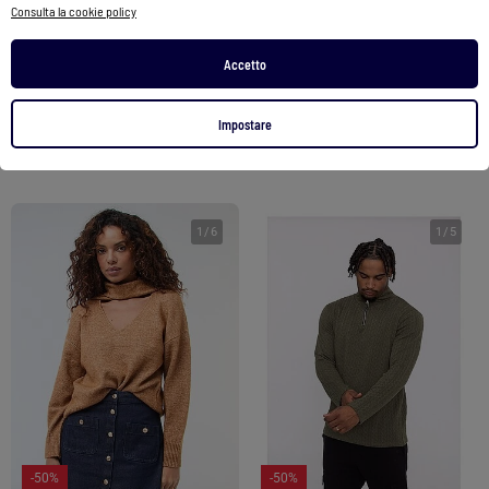
Consulta la cookie policy
Cardigan in tessuto ottoman con cappuccio
Cardigan foderato con cappuccio a punto legaccio
20,00 €
18,00 €
Accetto
Vedi prodotto
Vedi prodotto
Impostare
Exclu Web
|
2 colori
Exclu Web
|
2 colori
1
/
6
1
/
5
-50%
-50%