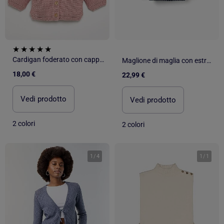
Cardigan foderato con cappuccio a punto legaccio
Maglione di maglia con estremità smerlate
18,00 €
22,99 €
Vedi prodotto
Vedi prodotto
2 colori
2 colori
1
/
4
1
/
1