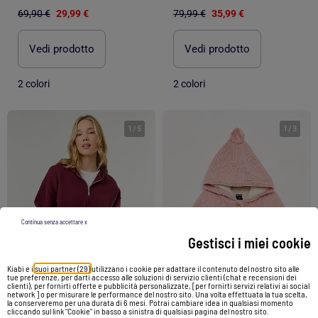
69,90 €
29,99 €
79,99 €
35,99 €
Vedi prodotto
Vedi prodotto
2 colori
2 colori
1
/
5
1
/
3
Continua senza accettare x
Gestisci i miei cookie
Kiabi e i
suoi partner (29)
utilizzano i cookie per adattare il contenuto del nostro sito alle
tue preferenze, per darti accesso alle soluzioni di servizio clienti (chat e recensioni dei
clienti), per fornirti offerte e pubblicità personalizzate, [per fornirti servizi relativi ai social
network ] o per misurare le performance del nostro sito. Una volta effettuata la tua scelta,
la conserveremo per una durata di 6 mesi. Potrai cambiare idea in qualsiasi momento
cliccando sul link "Cookie" in basso a sinistra di qualsiasi pagina del nostro sito.