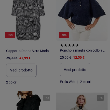
-40%
-50%
Poncho a maglia con collo alto
Cappotto Donna Vero Moda
25,00 €
12,50 €
79,99 €
47,99 €
Vedi prodotto
Vedi prodotto
Exclu Web
|
2 colori
2 colori
1
/
2
1
/
5