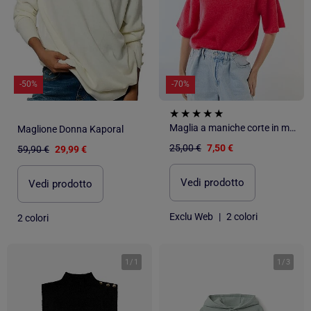
-50%
-70%
Maglia a maniche corte in mohair tinta unita
Maglione Donna Kaporal
25,00 €
7,50 €
59,90 €
29,99 €
Vedi prodotto
Vedi prodotto
Exclu Web
|
2 colori
2 colori
1
/
1
1
/
3