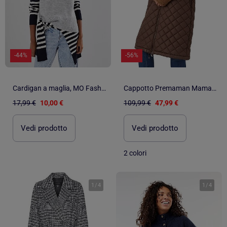
-44%
-56%
Cardigan a maglia, MO Fashion
Cappotto Premaman Mamalicious
17,99 €
10,00 €
109,99 €
47,99 €
Vedi prodotto
Vedi prodotto
2 colori
1
/
4
1
/
4