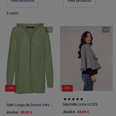
Vedi prodotto
Vedi prodotto
2 colori
1
/
2
1
/
4
-10%
-30%
Mantella corta ULIOS
Gilet Lungo da Donna Vero Moda
49,99 €
34,99 €
39,99 €
35,99 €