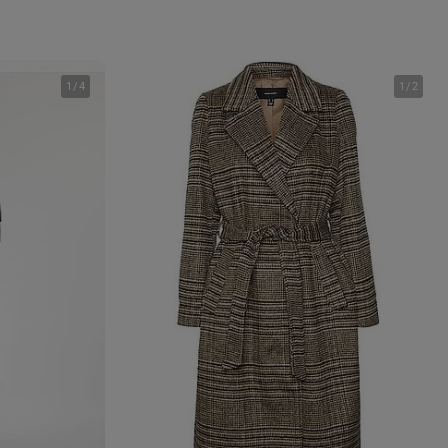
1
/
4
1
/
2