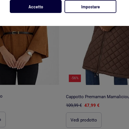
Accetto
Impostare
-56%
lo
Cappotto Premaman Mamalicio
109,99 €
47,99 €
o
Vedi prodotto