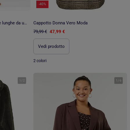
-40%
NUOVO PIANO Giacca a maniche lunghe da uomo in caldo ambra
Cappotto Donna Vero Moda
79,99 €
47,99 €
Vedi prodotto
2 colori
1
/
2
1
/
6