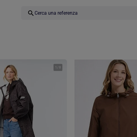
1
/
8