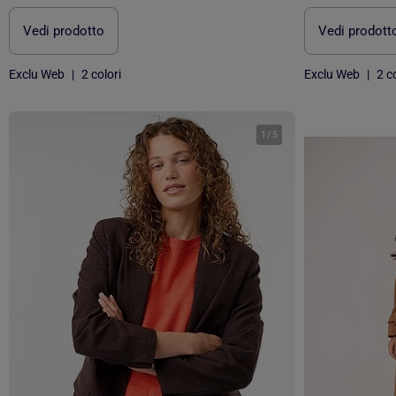
Vedi prodotto
Vedi prodott
Exclu Web
|
2 colori
Exclu Web
|
2 co
1
/
5