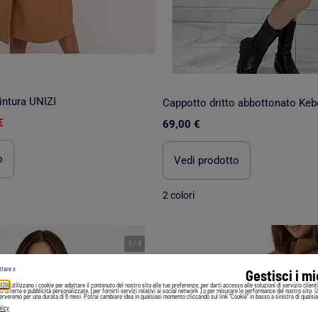
intura UNIZI
Cappotto dritto abbottonato Keb
€
69,00 €
o
Vedi prodotto
2 colori
1
/
4
ttare x
Gestisci i m
 (29)
utilizzano i cookie per adattare il contenuto del nostro sito alle tue preferenze, per darti accesso alle soluzioni di servizio client
irti offerte e pubblicità personalizzate, [per fornirti servizi relativi ai social network ] o per misurare le performance del nostro sito. 
serveremo per una durata di 6 mesi. Potrai cambiare idea in qualsiasi momento cliccando sul link "Cookie" in basso a sinistra di qualsia
licy