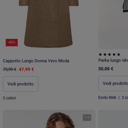
-40%
Parka lungo idr
Cappotto Lungo Donna Vero Moda
30,00 €
79,99 €
47,99 €
Vedi prodott
Vedi prodotto
Exclu Web
|
2 co
2 colori
1
/
4