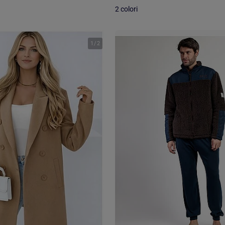
2 colori
1
/
2