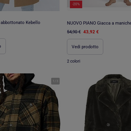
-20%
 abbottonato Kebello
54,90 €
43,92 €
o
Vedi prodotto
2 colori
1
/
3