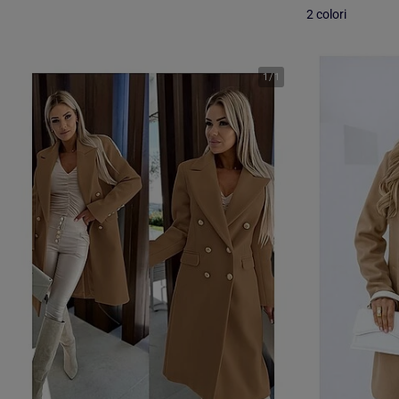
2 colori
1
/
1