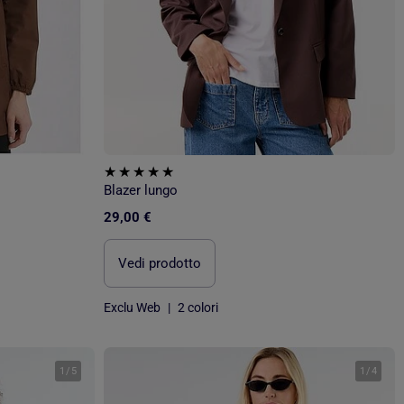
Blazer lungo
29,00 €
Vedi prodotto
Exclu Web
|
2 colori
1
/
5
1
/
4