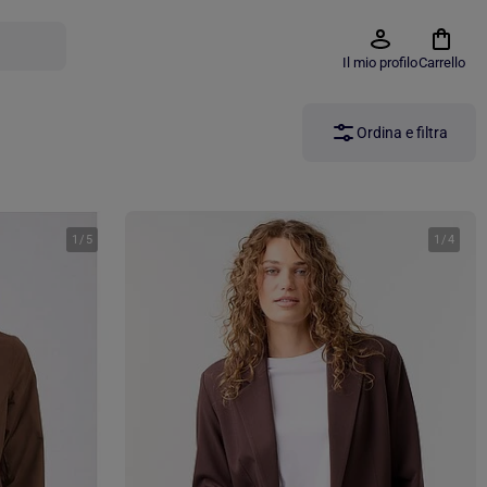
Il mio profilo
Carrello
Ordina e filtra
1
/
5
1
/
4