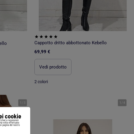
Cappotto dritto abbottonato Kebello
ello
69,99 €
Vedi prodotto
2 colori
1
/
3
1
/
4
iei cookie
i (chat e recensioni
Una volta effettuata
si pagina del nostro