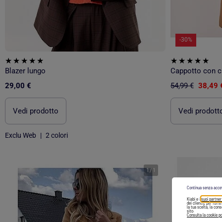
-30%
Blazer lungo
Cappotto con c
29,00 €
54,99 €
38,49 
Vedi prodotto
Vedi prodott
Exclu Web
|
2 colori
1
/
1
Continua senza acce
Kiabi e i
suoi partner
dei clienti), per forn
la tua scelta, la con
sito.
Consulta la cookie po