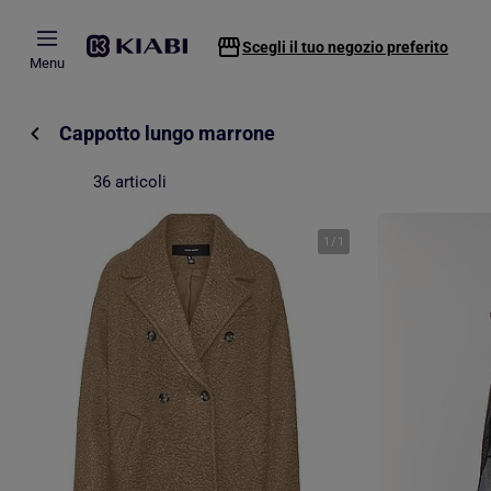
Passa al contenuto principale
Scegli il tuo negozio preferito
Menu
Cappotto lungo marrone
36 articoli
1
/
1