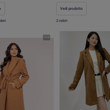
o
Vedi prodotto
lori
2 colori
1
/
4