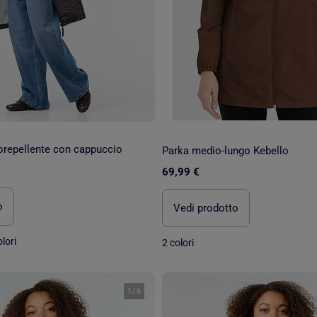
orepellente con cappuccio
Parka medio-lungo Kebello
69,99 €
o
Vedi prodotto
lori
2 colori
1
/
6