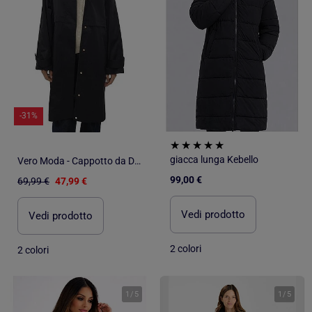
-31%
giacca lunga Kebello
Vero Moda - Cappotto da Donna
99,00 €
69,99 €
47,99 €
Vedi prodotto
Vedi prodotto
2 colori
2 colori
1
/
5
1
/
5