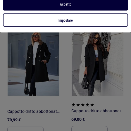
Accetto
Impostare
1
/
1
1
/
1
Cappotto dritto abbottonato Kebello
Cappotto dritto abbottonato Kebello
69,00 €
79,99 €