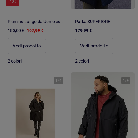
-40%
Piumino Lungo da Uomo con Cappuccio Schott
Parka SUPERIORE
180,00 €
107,99 €
179,99 €
Vedi prodotto
Vedi prodotto
2 colori
2 colori
1
/
4
1
/
6