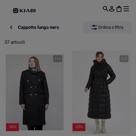
Passa al contenuto principale
Cappotto lungo nero
Ordina e filtra
37 articoli
1
/
4
1
/
5
-30%
-20%