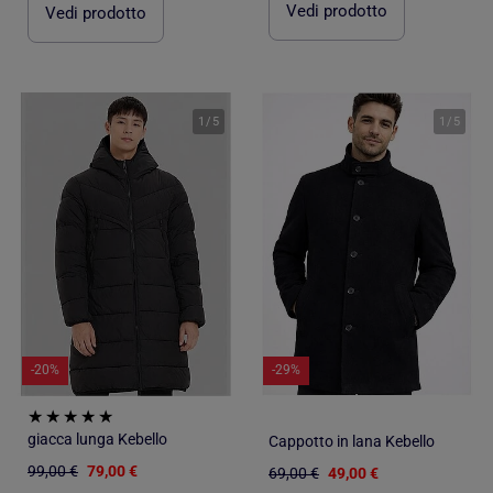
Vedi prodotto
Vedi prodotto
1
/
5
1
/
5
-20%
-29%
giacca lunga Kebello
Cappotto in lana Kebello
99,00 €
79,00 €
69,00 €
49,00 €