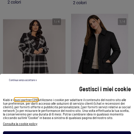
2 colori
2 colori
1
/
4
1
/
4
Continua senza accettare x
Gestisci i miei cookie
-40%
-60%
Kiabi e i
suoi partner (29)
utilizzano i cookie per adattare il contenuto del nostro sito alle
tue preferenze, per darti accesso alle soluzioni di servizio clienti (chat e recensioni dei
clienti), per fornirti offerte e pubblicità personalizzate, [per fornirti servizi relativi ai social
Cappotto a quadri URENO
Cappotto trapuntato JDY
network ] o per misurare le performance del nostro sito. Una volta effettuata la tua scelta,
la conserveremo per una durata di 6 mesi. Potrai cambiare idea in qualsiasi momento
104,99 €
62,99 €
49,99 €
19,99 €
cliccando sul link "Cookie" in basso a sinistra di qualsiasi pagina del nostro sito.
Consulta la cookie policy
Vedi prodotto
Vedi prodotto