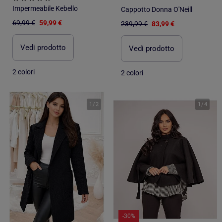
Impermeabile Kebello
Cappotto Donna O'Neill
69,99 €
59,99 €
239,99 €
83,99 €
Vedi prodotto
Vedi prodotto
2 colori
2 colori
1
/
2
1
/
4
-30%