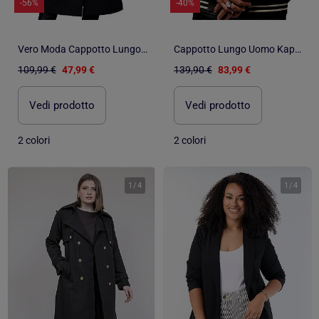
-56%
-40%
Vero Moda Cappotto Lungo da Donna
Cappotto Lungo Uomo Kaporal in Pelle
109,99 €
47,99 €
139,90 €
83,99 €
Vedi prodotto
Vedi prodotto
2 colori
2 colori
1
/
4
1
/
4