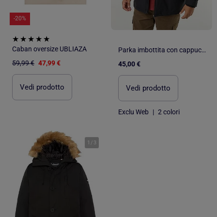
-20%
Caban oversize UBLIAZA
Parka imbottita con cappuccio
59,99 €
47,99 €
45,00 €
Vedi prodotto
Vedi prodotto
Exclu Web
|
2 colori
1
/
3