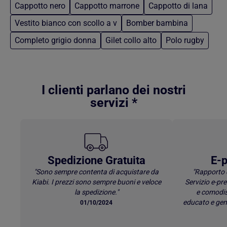
Cappotto nero
Cappotto marrone
Cappotto di lana
Vestito bianco con scollo a v
Bomber bambina
Completo grigio donna
Gilet collo alto
Polo rugby
Torna al contenuto principale
I clienti parlano dei nostri
servizi *
Spedizione Gratuita
E-p
"Sono sempre contenta di acquistare da
"Rapporto 
Kiabi. I prezzi sono sempre buoni e veloce
Servizio e-p
la spedizione."
e comodis
educato e gen
01/10/2024