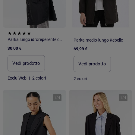
Parka lungo idrorepellente con cappuccio
Parka medio-lungo Kebello
30,00 €
69,99 €
Vedi prodotto
Vedi prodotto
Exclu Web
|
2 colori
2 colori
1
/
4
1
/
4