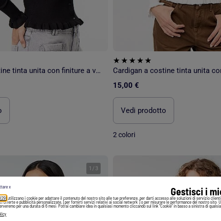
Cardigan a costine tinta unita con finiture a volant
15,00 €
o
Vedi prodotto
2 colori
1
/
3
ttare x
Gestisci i m
 (29)
utilizzano i cookie per adattare il contenuto del nostro sito alle tue preferenze, per darti accesso alle soluzioni di servizio client
irti offerte e pubblicità personalizzate, [per fornirti servizi relativi ai social network ] o per misurare le performance del nostro sito. 
serveremo per una durata di 6 mesi. Potrai cambiare idea in qualsiasi momento cliccando sul link "Cookie" in basso a sinistra di qualsia
licy