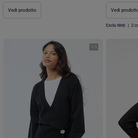
Vedi prodotto
Vedi prodott
Exclu Web
|
2 co
1
/
5