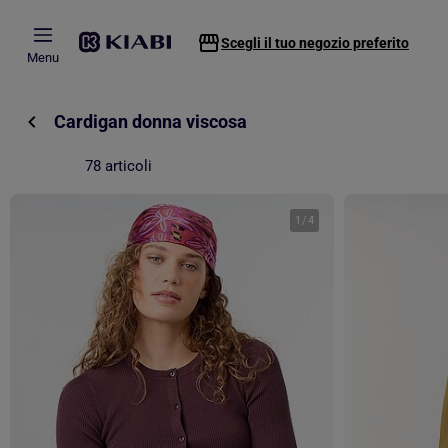
Passa al contenuto principale
Scegli il tuo negozio preferito
Menu
Cardigan donna viscosa
78 articoli
1
/
4