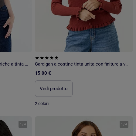
Cardigan da completo senza maniche a tinta unita
Cardigan a costine tinta unita con finiture a volant
15,00 €
Vedi prodotto
2 colori
1
/
4
1
/
4