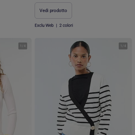
Vedi prodotto
Exclu Web
|
2 colori
1
/
4
1
/
4