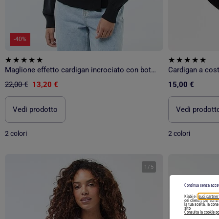
-40%
Maglione effetto cardigan incrociato con bottone dorato
22,00 €
13,20 €
15,00 €
Vedi prodotto
Vedi prodott
2 colori
2 colori
1
/
5
Continua senza acce
Kiabi e i
suoi partner
dei clienti), per forn
la tua scelta, la con
sito.
Consulta la cookie po