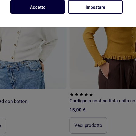
Accetto
Impostare
ed con bottoni
15,00 €
Vedi prodotto
o