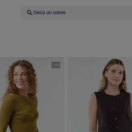
1
/
4