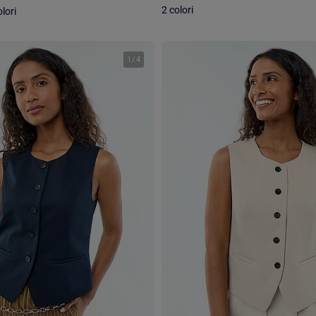
2 colori
lori
1
/
4