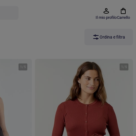
Il mio profilo
Carrello
Ordina e filtra
1
/
5
1
/
5