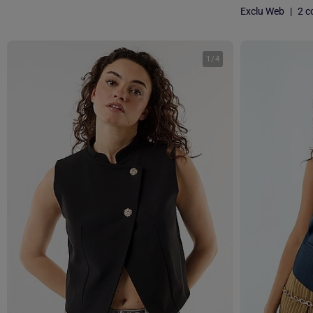
Exclu Web
|
2 co
1
/
4