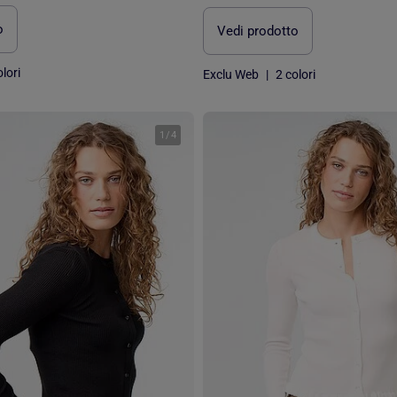
o
Vedi prodotto
lori
Exclu Web
|
2 colori
1
/
4