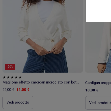
-50%
Maglione effetto cardigan incrociato con bottone dorato
Cardigan cropp
22,00 €
11,00 €
18,00 €
Vedi prodotto
Vedi prodott