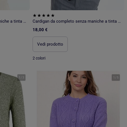
Cardigan da completo senza maniche a tinta unita
Cardigan da completo senza maniche a tinta unita
18,00 €
Vedi prodotto
2 colori
1
/
3
1
/
5