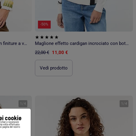
-50%
Cardigan a costine tinta unita con finiture a volant
Maglione effetto cardigan incrociato con bottone dorato
22,00 €
11,00 €
Vedi prodotto
1
/
4
1
/
4
iei cookie
i (chat e recensioni
Una volta effettuata
si pagina del nostro