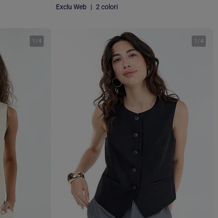
Exclu Web
|
2 colori
1
/
4
1
/
4