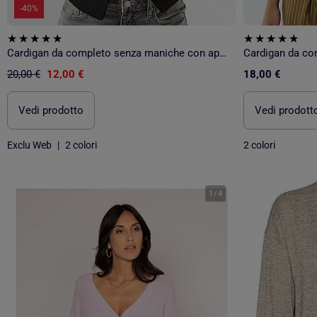
-40%
Cardigan da completo senza maniche con apertura simmetrica
20,00 €
12,00 €
18,00 €
Vedi prodotto
Vedi prodott
Exclu Web
|
2 colori
2 colori
1
/
4