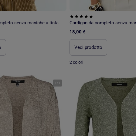
Cardigan da completo senza maniche a tinta unita
18,00 €
o
Vedi prodotto
2 colori
1
/
1