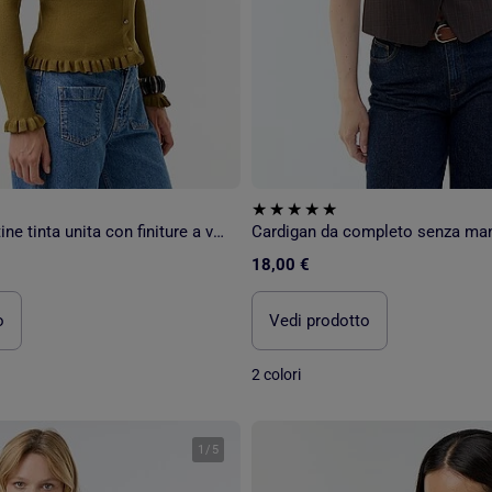
Cardigan a costine tinta unita con finiture a volant
18,00 €
o
Vedi prodotto
2 colori
1
/
5