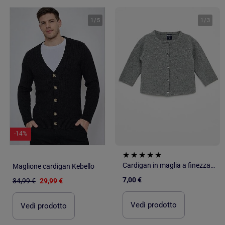
1
/
5
1
/
3
-14%
Cardigan in maglia a finezza sottile a tinta unita
Maglione cardigan Kebello
7,00 €
34,99 €
29,99 €
Vedi prodotto
Vedi prodotto