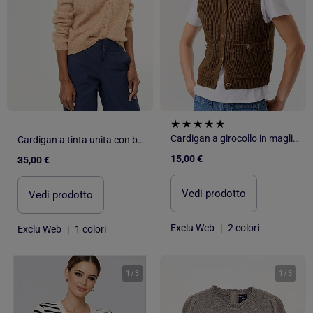
Cardigan a girocollo in maglia a trama grossa senza maniche
Cardigan a tinta unita con bottoni in maglia a trama grossa
15,00 €
35,00 €
Vedi prodotto
Vedi prodotto
Exclu Web
|
2 colori
Exclu Web
|
1 colori
1
/
3
1
/
3