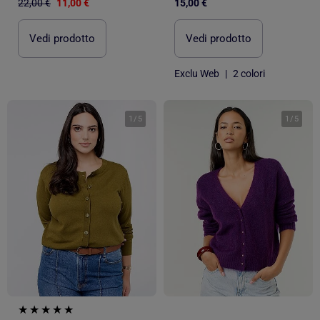
22,00 €
11,00 €
15,00 €
Vedi prodotto
Vedi prodotto
Exclu Web
|
2 colori
1
/
5
1
/
5