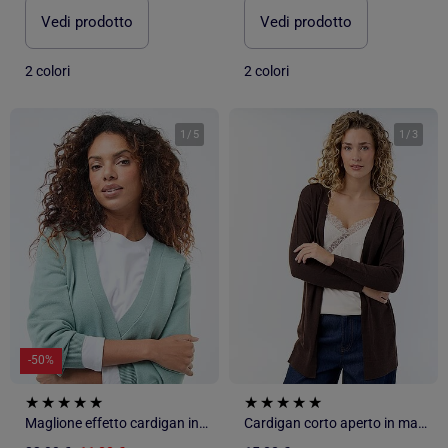
Vedi prodotto
Vedi prodotto
2 colori
2 colori
1
/
5
1
/
3
-50%
Maglione effetto cardigan incrociato con bottone dorato
Cardigan corto aperto in maglia fine