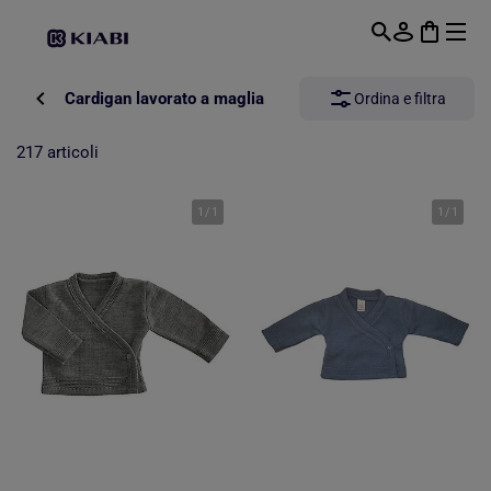
Passa al contenuto principale
Cardigan lavorato a maglia
Ordina e filtra
217 articoli
1
/
1
1
/
1