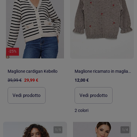
-25%
Maglione cardigan Kebello
Maglione ricamato in maglia traforata
39,99 €
29,99 €
12,00 €
Vedi prodotto
Vedi prodotto
2 colori
1
/
5
1
/
4