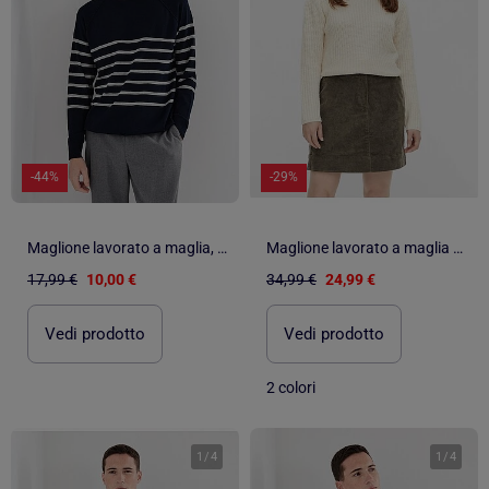
-44%
-29%
Maglione lavorato a maglia, MO Fashion
Maglione lavorato a maglia Pieces
17,99 €
10,00 €
34,99 €
24,99 €
Vedi prodotto
Vedi prodotto
2 colori
1
/
4
1
/
4