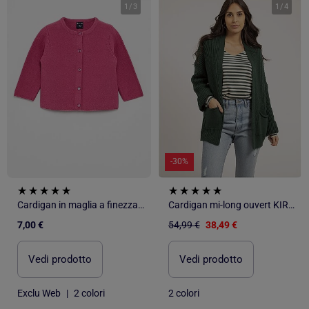
1
/
3
1
/
4
-30%
Cardigan in maglia a finezza sottile a tinta unita
Cardigan mi-long ouvert KIRSTEN
7,00 €
54,99 €
38,49 €
Vedi prodotto
Vedi prodotto
Exclu Web
|
2 colori
2 colori