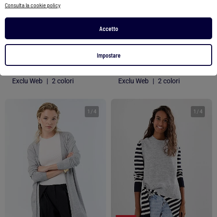
Consulta la cookie policy
Cardigan in maglia traforata
Cardigan in maglia calda - collezione facile da indossare
Accetto
14,00 €
7,00 €
15,00 €
Impostare
Vedi prodotto
Vedi prodotto
Exclu Web
|
2 colori
Exclu Web
|
2 colori
1
/
4
1
/
4