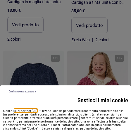
Cardigan in maglia tinta unita
Cardigan a tinta unita con bottoni in maglia a trama grossa
13,00 €
35,00 €
Vedi prodotto
Vedi prodotto
2 colori
Exclu Web
|
2 colori
1
/
3
1
/
7
Continua senza accettare x
Gestisci i miei cookie
Kiabi e i
suoi partner (29)
utilizzano i cookie per adattare il contenuto del nostro sito alle
tue preferenze, per darti accesso alle soluzioni di servizio clienti (chat e recensioni dei
clienti), per fornirti offerte e pubblicità personalizzate, [per fornirti servizi relativi ai social
network ] o per misurare le performance del nostro sito. Una volta effettuata la tua scelta,
-50%
la conserveremo per una durata di 6 mesi. Potrai cambiare idea in qualsiasi momento
cliccando sul link "Cookie" in basso a sinistra di qualsiasi pagina del nostro sito.