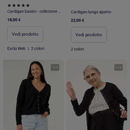
Cardigan basico - collezione facile da indossare
Cardigan lungo aperto
18,00 €
22,00 €
Vedi prodotto
Vedi prodotto
Exclu Web
|
2 colori
2 colori
1
/
4
1
/
6