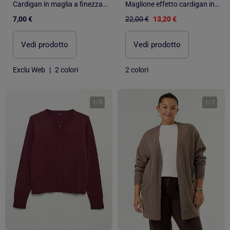
Cardigan in maglia a finezza sottile a tinta unita
Maglione effetto cardigan incrociato con bottone dorato
7,00 €
22,00 €
13,20 €
Vedi prodotto
Vedi prodotto
Exclu Web
|
2 colori
2 colori
1
/
5
1
/
7