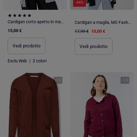
-44%
Cardigan corto aperto in maglia fine
Cardigan a maglia, MO Fashion
15,00 €
17,99 €
10,00 €
Vedi prodotto
Vedi prodotto
Exclu Web
|
2 colori
1
/
2
1
/
5