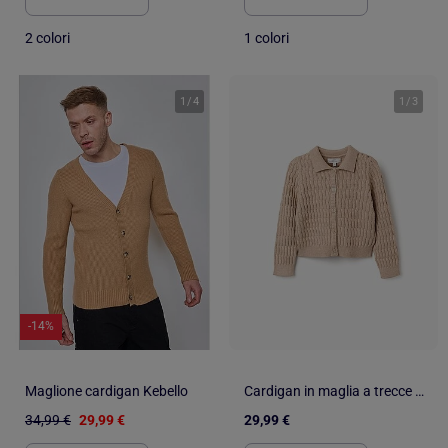
2 colori
1 colori
1
/
4
1
/
3
-14%
Maglione cardigan Kebello
Cardigan in maglia a trecce e a traforo
34,99 €
29,99 €
29,99 €