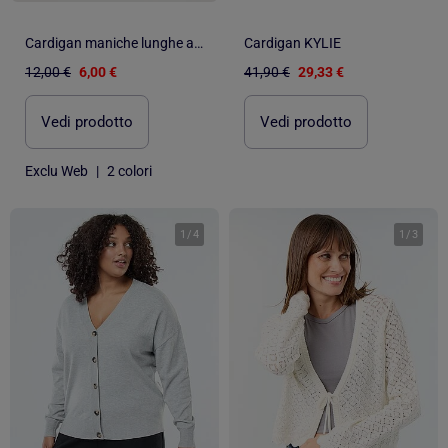
Cardigan maniche lunghe apertura con bottoni a pressione
Cardigan KYLIE
12,00 €
6,00 €
41,90 €
29,33 €
Vedi prodotto
Vedi prodotto
Exclu Web
|
2 colori
1
/
4
1
/
3