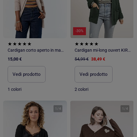
-30%
Cardigan corto aperto in maglia fine
Cardigan mi-long ouvert KIRSTEN
15,00 €
54,99 €
38,49 €
Vedi prodotto
Vedi prodotto
1 colori
2 colori
1
/
4
1
/
4