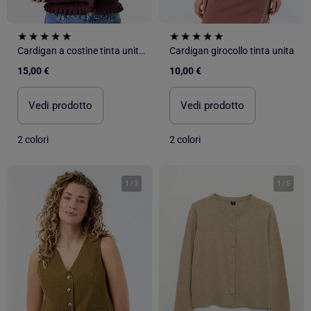
Cardigan a costine tinta unita con finiture a volant
Cardigan girocollo tinta unita
15,00 €
10,00 €
Vedi prodotto
Vedi prodotto
2 colori
2 colori
1
/
3
1
/
5