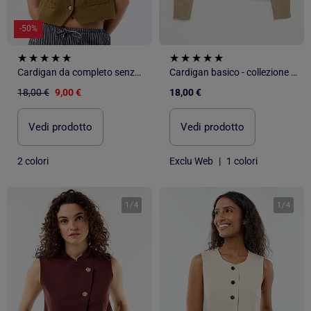
-50%
Cardigan da completo senza maniche
Cardigan basico - collezione facile da indossare
18,00 €
9,00 €
18,00 €
Vedi prodotto
Vedi prodotto
2 colori
Exclu Web
|
1 colori
1
/
4
1
/
4