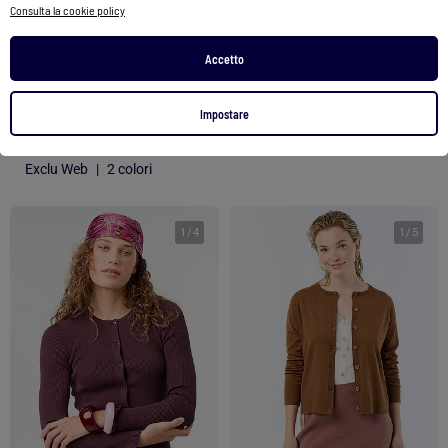
Consulta la cookie policy
Cardigan a girocollo in maglia a trama grossa senza maniche
Cardigan KYLIE
Accetto
15,00 €
41,90 €
29,33 €
Impostare
Vedi prodotto
Vedi prodotto
Exclu Web
|
2 colori
1
/
4
1
/
5