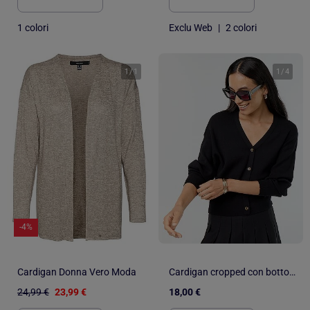
1 colori
Exclu Web
|
2 colori
1
/
1
1
/
4
-4%
Cardigan Donna Vero Moda
Cardigan cropped con bottoni
24,99 €
23,99 €
18,00 €