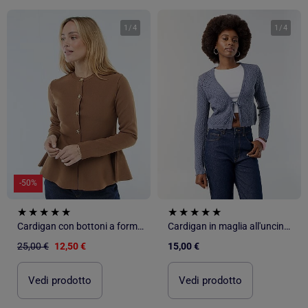
1
/
4
1
/
4
-50%
Cardigan con bottoni a forma di stella
Cardigan in maglia all'uncinetto traforata
25,00 €
12,50 €
15,00 €
Vedi prodotto
Vedi prodotto