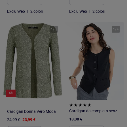
Exclu Web
|
2 colori
Exclu Web
|
2 colori
1
/
3
1
/
4
-4%
Cardigan da completo senza maniche a tinta unita
Cardigan Donna Vero Moda
18,00 €
24,99 €
23,99 €