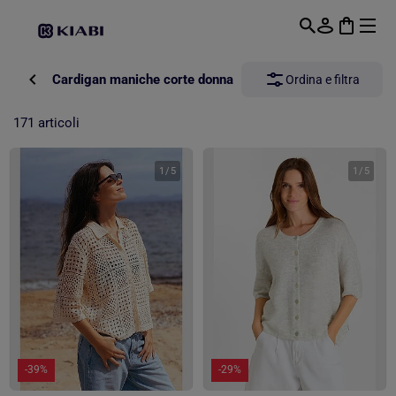
Passa al contenuto principale
Cardigan maniche corte donna
Ordina e filtra
171 articoli
1
/
5
1
/
5
-39%
-29%