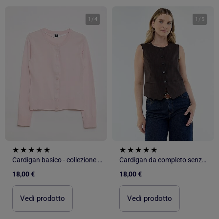
1
/
4
1
/
5
Cardigan basico - collezione facile da indossare
Cardigan da completo senza maniche a tinta unita
18,00 €
18,00 €
Vedi prodotto
Vedi prodotto