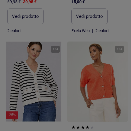
69,95 €
39,95 €
15,00 €
Vedi prodotto
Vedi prodotto
2 colori
Exclu Web
|
2 colori
1
/
4
1
/
4
-25%