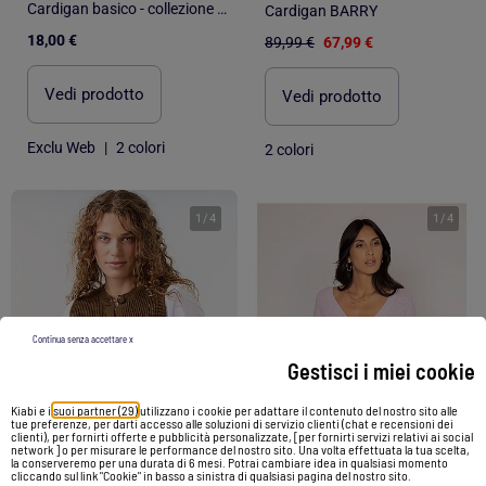
Cardigan basico - collezione facile da indossare
Cardigan BARRY
18,00 €
89,99 €
67,99 €
Vedi prodotto
Vedi prodotto
Exclu Web
|
2 colori
2 colori
1
/
4
1
/
4
Continua senza accettare x
Gestisci i miei cookie
Kiabi e i
suoi partner (29)
utilizzano i cookie per adattare il contenuto del nostro sito alle
tue preferenze, per darti accesso alle soluzioni di servizio clienti (chat e recensioni dei
clienti), per fornirti offerte e pubblicità personalizzate, [per fornirti servizi relativi ai social
network ] o per misurare le performance del nostro sito. Una volta effettuata la tua scelta,
la conserveremo per una durata di 6 mesi. Potrai cambiare idea in qualsiasi momento
-30%
cliccando sul link "Cookie" in basso a sinistra di qualsiasi pagina del nostro sito.