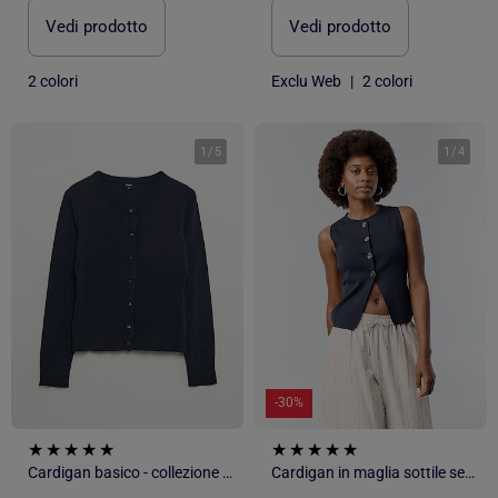
Vedi prodotto
Vedi prodotto
2 colori
Exclu Web
|
2 colori
1
/
5
1
/
4
-30%
Cardigan basico - collezione facile da indossare
Cardigan in maglia sottile senza maniche