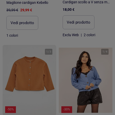
Cardigan scollo a V senza maniche
Maglione cardigan Kebello
18,00 €
39,99 €
29,99 €
Vedi prodotto
Vedi prodotto
Exclu Web
|
2 colori
1 colori
1
/
3
1
/
4
-50%
-30%