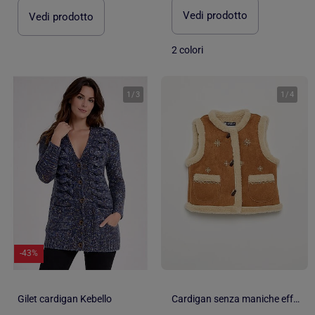
Vedi prodotto
Vedi prodotto
2 colori
1
/
3
1
/
4
-43%
Gilet cardigan Kebello
Cardigan senza maniche effetto montone