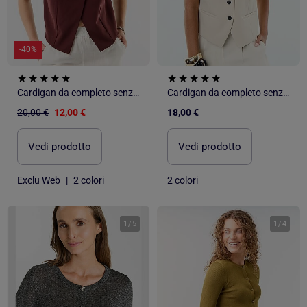
-40%
Cardigan da completo senza maniche con apertura simmetrica
Cardigan da completo senza maniche a tinta unita
20,00 €
12,00 €
18,00 €
Vedi prodotto
Vedi prodotto
Exclu Web
|
2 colori
2 colori
1
/
5
1
/
4