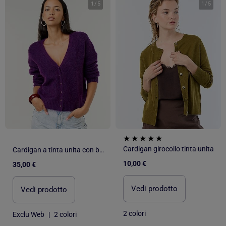
1
/
5
1
/
5
Cardigan girocollo tinta unita
Cardigan a tinta unita con bottoni in maglia a trama grossa
10,00 €
35,00 €
Vedi prodotto
Vedi prodotto
2 colori
Exclu Web
|
2 colori