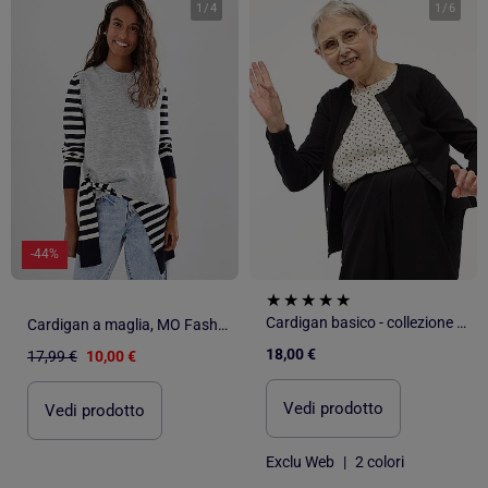
1
/
4
1
/
6
-44%
Cardigan basico - collezione facile da indossare
Cardigan a maglia, MO Fashion
18,00 €
17,99 €
10,00 €
Vedi prodotto
Vedi prodotto
Exclu Web
|
2 colori