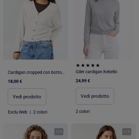
Gilet cardigan Kebello
Cardigan cropped con bottoni
24,99 €
18,00 €
Vedi prodotto
Vedi prodotto
2 colori
Exclu Web
|
2 colori
1
/
4
1
/
5