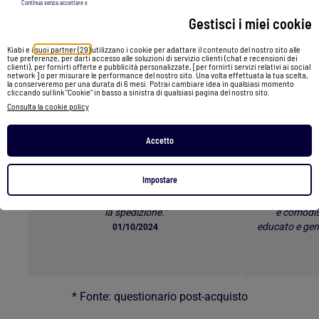
Continua senza accettare x
Gestisci i miei cookie
Torna al contenuto principale
Kiabi e i
suoi partner (29)
utilizzano i cookie per adattare il contenuto del nostro sito alle
tue preferenze, per darti accesso alle soluzioni di servizio clienti (chat e recensioni dei
I clienti parlano dei nostri
clienti), per fornirti offerte e pubblicità personalizzate, [per fornirti servizi relativi ai social
network ] o per misurare le performance del nostro sito. Una volta effettuata la tua scelta,
servizi *
la conserveremo per una durata di 6 mesi. Potrai cambiare idea in qualsiasi momento
cliccando sul link "Cookie" in basso a sinistra di qualsiasi pagina del nostro sito.
Consulta la cookie policy
Accetto
Spedizione Gratuita
E-p
Impostare
"Sono sempre contenta di acquistare da
"Rapporto 
Kiabi. I prezzi sono sempre buoni e veloce
Servizio e-p
la spedizione."
e comodis
educato e gen
01/10/2024
* Fonte: questionario post-acquisto