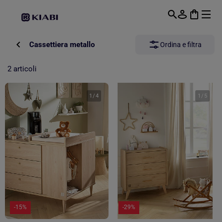
Passa al contenuto principale
Cassettiera metallo
Ordina e filtra
2 articoli
1
/
4
1
/
5
-15%
-29%