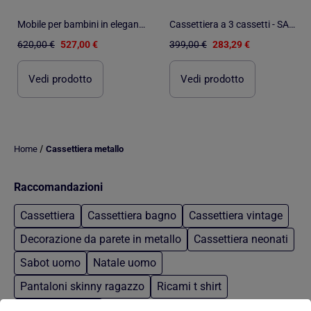
Mobile per bambini in elegante legno di quercia con vani portaoggetti su 3 - SAUTHON
Cassettiera a 3 cassetti - SAUTHON
620,00 €
527,00 €
399,00 €
283,29 €
Vedi prodotto
Vedi prodotto
/
Home
Cassettiera metallo
Raccomandazioni
Cassettiera
Cassettiera bagno
Cassettiera vintage
Decorazione da parete in metallo
Cassettiera neonati
Sabot uomo
Natale uomo
Pantaloni skinny ragazzo
Ricami t shirt
Jeans argentati