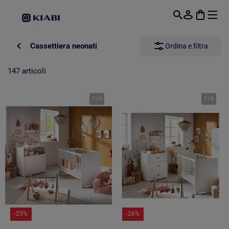
Passa al contenuto principale
Cassettiera neonati
Ordina e filtra
147 articoli
1
/
5
1
/
5
-25%
-26%