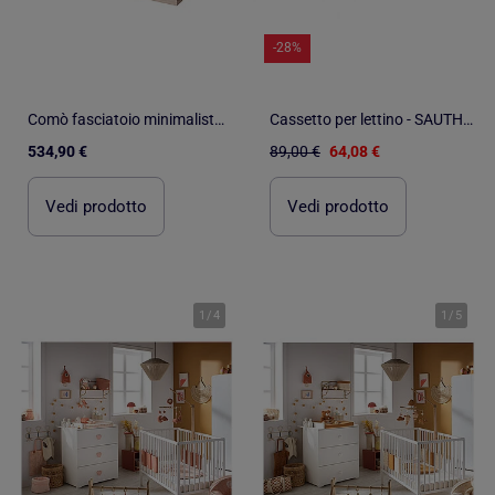
-28%
Comò fasciatoio minimalista con vani portaoggetti Selva – Roba
Cassetto per lettino - SAUTHON
534,90 €
89,00 €
64,08 €
Vedi prodotto
Vedi prodotto
1
/
4
1
/
5