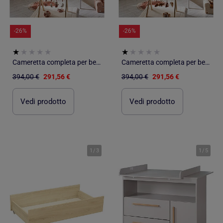
-26%
-26%
Cameretta completa per bebé con lettino 120x60 con sbarre e cassettiera fasciatoio a tre - BABYPRICE
Cameretta completa per bebé con lettino 120x60 con sbarre e cassettiera fasciatoio a tre - BABYPRICE
394,00 €
291,56 €
394,00 €
291,56 €
Vedi prodotto
Vedi prodotto
1
/
3
1
/
5