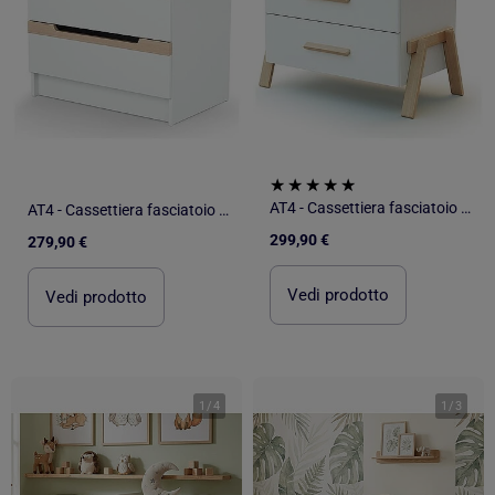
AT4 - Cassettiera fasciatoio 3 cassetti Canaille legno - Bianco/Faggio natural - 87 x 66 x 94 cm
AT4 - Cassettiera fasciatoio 3 cassetti CARROUSEL legno - Bianco/Faggio natural - 79 x 65,5 x 94 cm
299,90 €
279,90 €
Vedi prodotto
Vedi prodotto
1
/
4
1
/
3