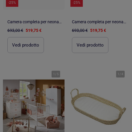
-25%
-25%
Camera completa per neonati Basic, lettino 120x60 con sponde, cassettiera fasciatoio a 3 - BABYPRICE
Camera completa per neonati Basic, lettino 120x60 con sponde, cassettiera fasciatoio a 3 - BABYPRICE
693,00 €
519,75 €
693,00 €
519,75 €
Vedi prodotto
Vedi prodotto
1
/
5
1
/
4