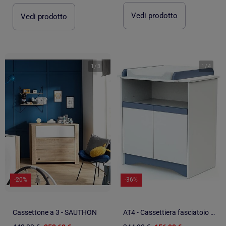
Vedi prodotto
Vedi prodotto
1
/
3
1
/
4
-20%
-36%
Cassettone a 3 - SAUTHON
AT4 - Cassettiera fasciatoio 2 ante COTILLON legno - Bianco/Blu - 79 x 65,5 x 94 cm