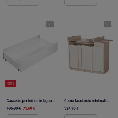
1
/
3
1
/
5
-28%
Cassetto per lettino in legno - BABYPRICE
Comò fasciatoio minimalista con vani portaoggetti Elva – Roba
105,00 €
75,60 €
524,90 €