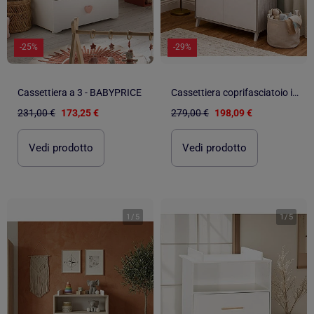
-25%
-29%
Cassettiera a 3 - BABYPRICE
Cassettiera coprifasciatoio in - BABYPRICE
231,00 €
173,25 €
279,00 €
198,09 €
Vedi prodotto
Vedi prodotto
1
/
5
1
/
5