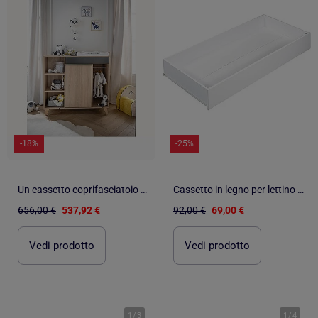
-18%
-25%
Un cassetto coprifasciatoio che può essere trasformato in una - SAUTHON
Cassetto in legno per lettino bianco - BABYPRICE
656,00 €
537,92 €
92,00 €
69,00 €
Vedi prodotto
Vedi prodotto
1
/
3
1
/
4