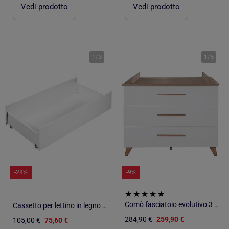
Vedi prodotto
Vedi prodotto
1
/
3
1
/
5
-28%
-9%
Comò fasciatoio evolutivo 3 cassetti in legno – ROBA "Ole
Cassetto per lettino in legno - BABYPRICE
284,90 €
259,90 €
105,00 €
75,60 €