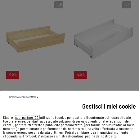
1
/
5
1
/
4
-15%
-25%
Cassetto per lettino combinato - SAUTHON
Cassetto combinato trasformabile su - BABYPRICE
Continua senza accettare x
98,00 €
83,30 €
110,00 €
82,50 €
Gestisci i miei cookie
Kiabi e i
suoi partner (29)
utilizzano i cookie per adattare il contenuto del nostro sito alle
Vedi prodotto
Vedi prodotto
tue preferenze, per darti accesso alle soluzioni di servizio clienti (chat e recensioni dei
clienti), per fornirti offerte e pubblicità personalizzate, [per fornirti servizi relativi ai social
network ] o per misurare le performance del nostro sito. Una volta effettuata la tua scelta,
la conserveremo per una durata di 6 mesi. Potrai cambiare idea in qualsiasi momento
cliccando sul link "Cookie" in basso a sinistra di qualsiasi pagina del nostro sito.