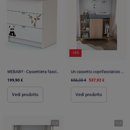
-18%
WEBABY - Cassettiera fasciatoio 3 cassetti legno - Bianco -79 x 65,5 x 92 cm ALBA
Un cassetto coprifasciatoio che può essere trasformato in una - SAUTHON
199,90 €
656,00 €
537,92 €
Vedi prodotto
Vedi prodotto
1
/
4
1
/
3