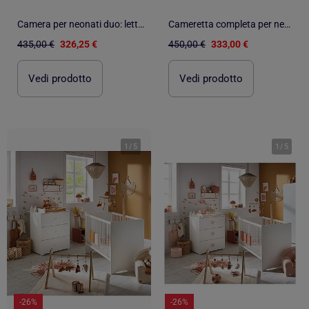
Camera per neonati duo: lettino 120x60 e cassettiera fasciatoio a 2 ante bianco - BABYPRICE
Cameretta completa per neonato con lettino 120x60 e cassettiera fasciatoio a tre - BABYPRICE
435,00 €
326,25 €
450,00 €
333,00 €
Vedi prodotto
Vedi prodotto
1
/
5
1
/
5
-26%
-26%