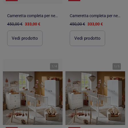
Cameretta completa per neonato con lettino 120x60 e cassettiera fasciatoio a tre - BABYPRICE
Cameretta completa per neonato con lettino 120x60 e cassettiera fasciatoio a tre - BABYPRICE
450,00 €
333,00 €
450,00 €
333,00 €
Vedi prodotto
Vedi prodotto
1
/
4
1
/
5