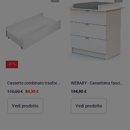
-27%
Cassetto combinato trasformabile su - BABYPRICE
WEBABY - Cassettiera fasciatoio 3 cassetti legno - Bianco -79 x 65,5 x 92 cm ALBA
110,00 €
80,30 €
194,90 €
Vedi prodotto
Vedi prodotto