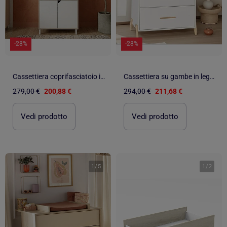
-28%
-28%
Cassettiera coprifasciatoio in - BABYPRICE
Cassettiera su gambe in legno - BABYPRICE
279,00 €
200,88 €
294,00 €
211,68 €
Vedi prodotto
Vedi prodotto
1
/
5
1
/
2