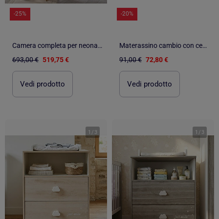
-25%
-20%
Camera completa per neonati Basic, lettino 120x60 con sponde, cassettiera fasciatoio a 3 - BABYPRICE
Materassino cambio con cesta naturale | SEVIRA KIDS
693,00 €
519,75 €
91,00 €
72,80 €
Vedi prodotto
Vedi prodotto
1
/
3
1
/
3