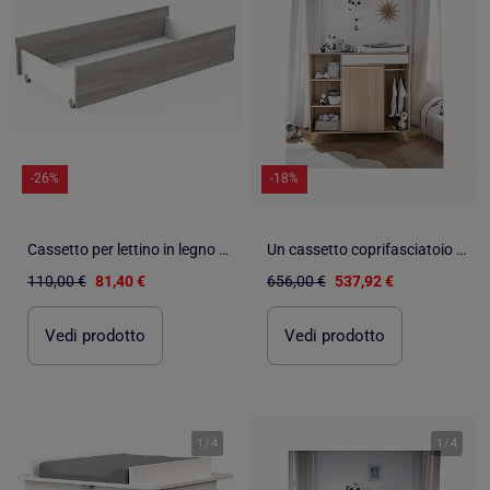
-26%
-18%
Cassetto per lettino in legno - BABYPRICE
Un cassetto coprifasciatoio che può essere trasformato in una - SAUTHON
110,00 €
81,40 €
656,00 €
537,92 €
Vedi prodotto
Vedi prodotto
1
/
4
1
/
4