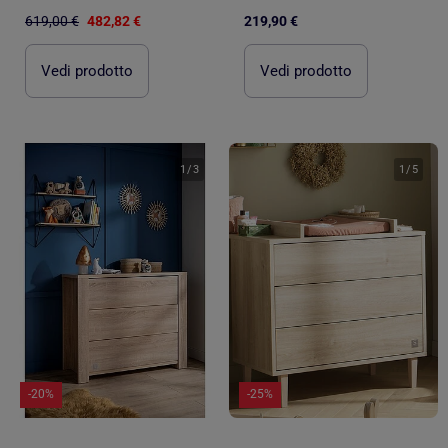
619,00 €
482,82 €
219,90 €
Vedi prodotto
Vedi prodotto
1
/
3
1
/
5
-20%
-25%