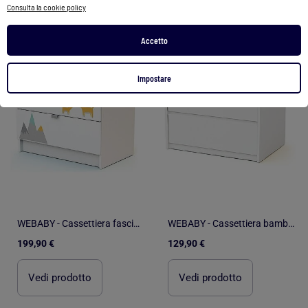
Consulta la cookie policy
1
/
4
1
/
3
Accetto
Impostare
WEBABY - Cassettiera fasciatoio 3 cassetti legno - Bianco -79 x 65,5 x 92 cm ALBA
WEBABY - Cassettiera bambini 3 cassetti UNO legno - Bianco - 71 x 48 x 75,5 cm
199,90 €
129,90 €
Vedi prodotto
Vedi prodotto