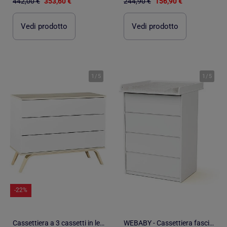
442,00 €
353,60 €
244,90 €
156,90 €
Vedi prodotto
Vedi prodotto
1
/
5
1
/
5
-22%
Cassettiera a 3 cassetti in legno - SAUTHON
WEBABY - Cassettiera fasciatoio 4 cassetti 70 cm UNO legno - Bianco