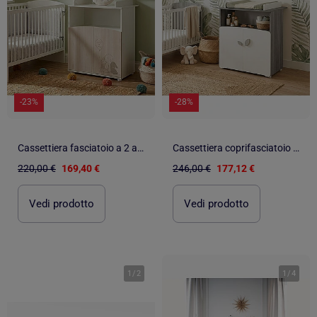
-23%
-28%
Cassettiera fasciatoio a 2 ante e 1 nicchia con finitura effetto - BABYPRICE
Cassettiera coprifasciatoio a 2 ante in legno grigio - BABYPRICE
220,00 €
169,40 €
246,00 €
177,12 €
Vedi prodotto
Vedi prodotto
1
/
2
1
/
4