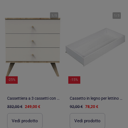
1
/
5
1
/
3
-25%
-15%
Cassettiera a 3 cassetti con piedini in legno e finitura color - SAUTHON
Cassetto in legno per lettino bianco - BABYPRICE
332,00 €
249,00 €
92,00 €
78,20 €
Vedi prodotto
Vedi prodotto