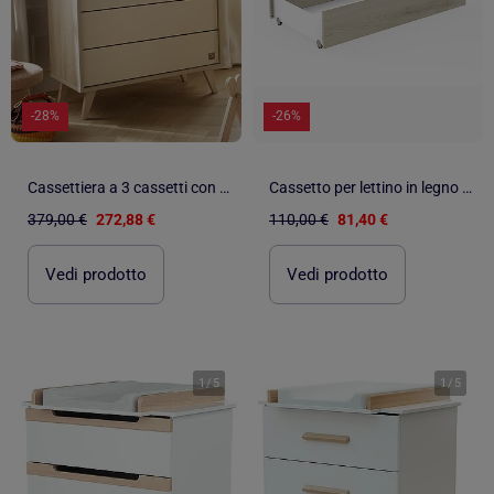
-28%
-26%
Cassettiera a 3 cassetti con gambe oblique in - SAUTHON
Cassetto per lettino in legno - BABYPRICE
379,00 €
272,88 €
110,00 €
81,40 €
Vedi prodotto
Vedi prodotto
1
/
5
1
/
5