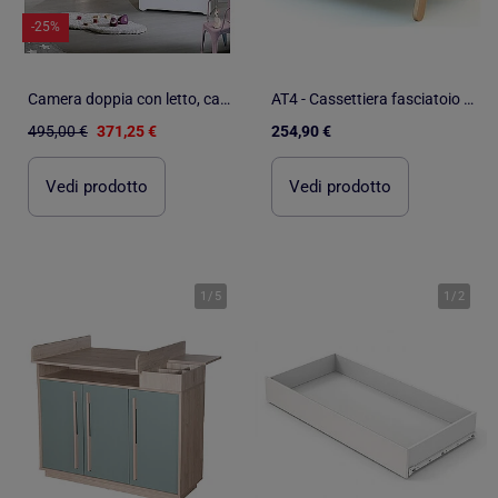
-25%
Camera doppia con letto, cassettiera e nicchia in legno - BABYPRICE
AT4 - Cassettiera fasciatoio 3 cassetti PIRATE legno - Bianco/Faggio - 79 x 65,5 x 94
495,00 €
371,25 €
254,90 €
Vedi prodotto
Vedi prodotto
1
/
5
1
/
2