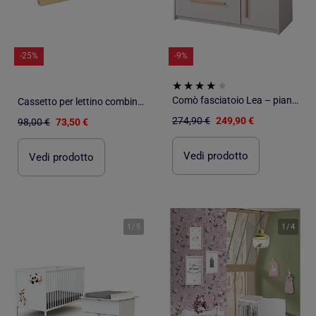
-25%
-9%
Comò fasciatoio Lea – piano amovibile – maniglie in legno massello – grigio chiaro
Cassetto per lettino combinato - SAUTHON
274,90 €
249,90 €
98,00 €
73,50 €
Vedi prodotto
Vedi prodotto
1
/
5
1
/
4