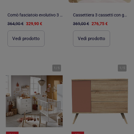
Comò fasciatoio evolutivo 3 cassetti "Roba Momo
Cassettiera 3 cassetti con gambe in - SAUTHON
364,90 €
329,90 €
369,00 €
276,75 €
Vedi prodotto
Vedi prodotto
1
/
5
1
/
5