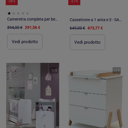
-26%
-27%
Cameretta completa per bebé con lettino 120x60 con sbarre e cassettiera fasciatoio a tre - BABYPRICE
Cassettone a 1 anta e 3 - SAUTHON
394,00 €
291,56 €
649,00 €
473,77 €
Vedi prodotto
Vedi prodotto
1
/
5
1
/
5