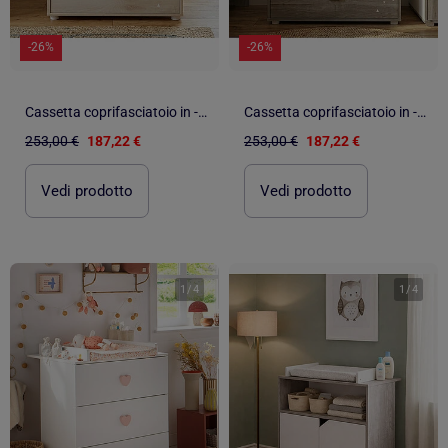
-26%
-26%
Cassetta coprifasciatoio in - BABYPRICE
Cassetta coprifasciatoio in - BABYPRICE
253,00 €
187,22 €
253,00 €
187,22 €
Vedi prodotto
Vedi prodotto
1
/
4
1
/
4