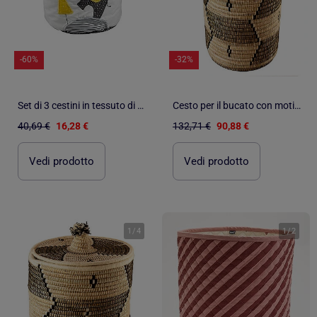
-60%
-32%
Set di 3 cestini in tessuto di cotone - SAUTHON
Cesto per il bucato con motivi etnici in fibre naturali
40,69 €
16,28 €
132,71 €
90,88 €
Vedi prodotto
Vedi prodotto
1
/
4
1
/
2