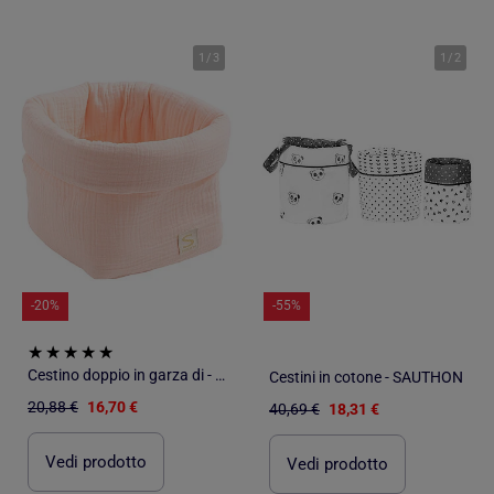
1
/
3
1
/
2
-20%
-55%
Cestino doppio in garza di - SAUTHON
Cestini in cotone - SAUTHON
20,88 €
16,70 €
40,69 €
18,31 €
Vedi prodotto
Vedi prodotto