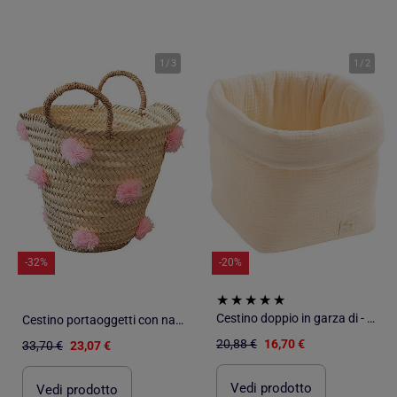
1
/
3
1
/
2
-32%
-20%
Cestino doppio in garza di - SAUTHON
Cestino portaoggetti con nappe
20,88 €
16,70 €
33,70 €
23,07 €
Vedi prodotto
Vedi prodotto