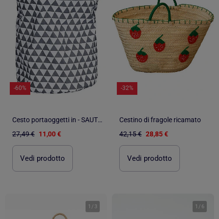
-60%
-32%
Cesto portaoggetti in - SAUTHON
Cestino di fragole ricamato
27,49 €
11,00 €
42,15 €
28,85 €
Vedi prodotto
Vedi prodotto
1
/
3
1
/
6