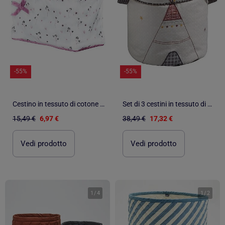
-55%
-55%
Cestino in tessuto di cotone - BABYPRICE
Set di 3 cestini in tessuto di cotone - SAUTHON
15,49 €
6,97 €
38,49 €
17,32 €
Vedi prodotto
Vedi prodotto
1
/
4
1
/
2