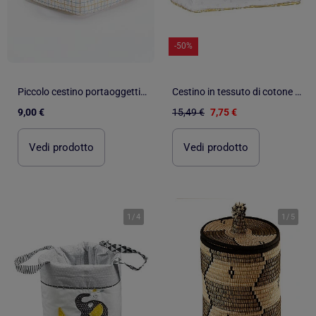
-50%
Piccolo cestino portaoggetti in tessuto
Cestino in tessuto di cotone - BABYPRICE
9,00 €
15,49 €
7,75 €
Vedi prodotto
Vedi prodotto
1
/
4
1
/
5