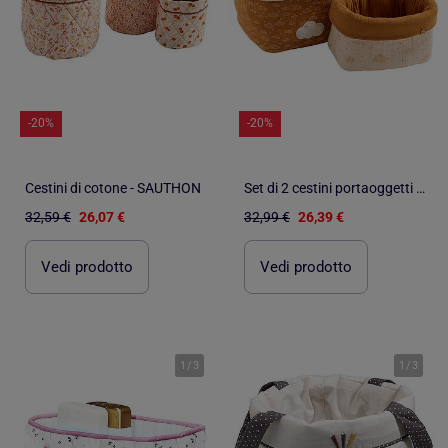
-20%
-20%
Cestini di cotone - SAUTHON
Set di 2 cestini portaoggetti doppi in garza di - SAUTHON
32,59 €
26,07 €
32,99 €
26,39 €
Vedi prodotto
Vedi prodotto
1
/
3
1
/
3