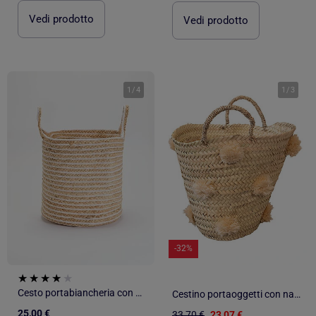
Vedi prodotto
Vedi prodotto
1
/
4
1
/
3
-32%
Cesto portabiancheria con manici
Cestino portaoggetti con nappe
25,00 €
33,70 €
23,07 €