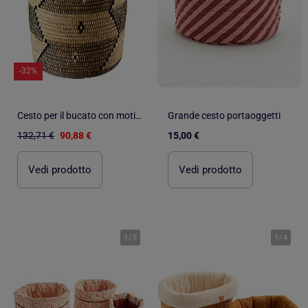
-32%
Cesto per il bucato con motivi etnici in fibre naturali
Grande cesto portaoggetti
132,71 €
90,88 €
15,00 €
Vedi prodotto
Vedi prodotto
1
/
5
1
/
4