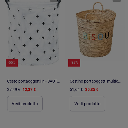
-55%
-32%
Cesto portaoggetti in - SAUTHON
Cestino portaoggetti multicolore BISOU
27,49 €
12,37 €
51,64 €
35,35 €
Vedi prodotto
Vedi prodotto