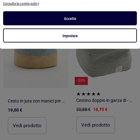
Consulta la cookie policy
1
/
2
1
/
3
Accetto
Impostare
-20%
Cestino doppio in garza di - SAUTHON
Cesto in juta con manici per il trasporto
20,88 €
16,70 €
19,00 €
Vedi prodotto
Vedi prodotto