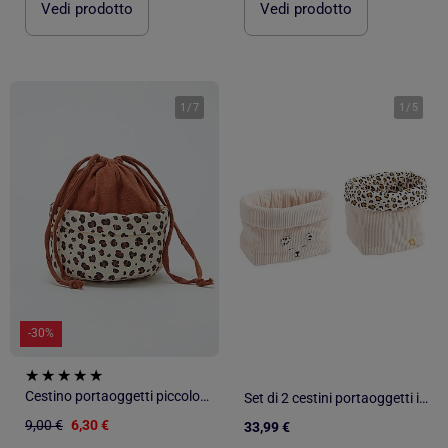
Vedi prodotto
Vedi prodotto
1
/
7
1
/
5
-30%
Cestino portaoggetti piccolo 12 x 22 cm - Kiabi Home
Set di 2 cestini portaoggetti in velluto a coste con dettagli - SAUTHON
9,00 €
6,30 €
33,99 €