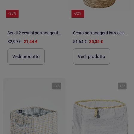
-35%
-32%
Set di 2 cestini portaoggetti doppi in garza di - SAUTHON
Cesto portaoggetti intrecciato TRIBU
32,99 €
21,44 €
51,64 €
35,35 €
Vedi prodotto
Vedi prodotto
1
/
3
1
/
2