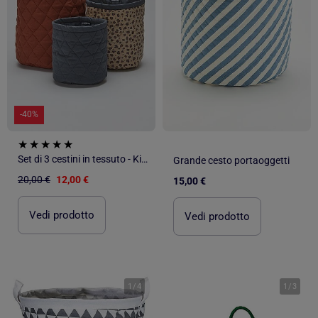
-40%
Set di 3 cestini in tessuto - Kiabi Home
Grande cesto portaoggetti
20,00 €
12,00 €
15,00 €
Vedi prodotto
Vedi prodotto
1
/
4
1
/
3