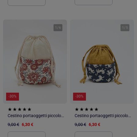
1
/
6
1
/
5
-30%
-30%
Cestino portaoggetti piccolo 12 x 22 cm - Kiabi Home
Cestino portaoggetti piccolo 12 x 22 cm - Kiabi Home
9,00 €
6,30 €
9,00 €
6,30 €