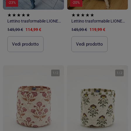
-23%
-20%
Lettino trasformabile LIONELO Luna - 0-9 kg - Materasso incluso - Altezza e inclinazione regolabili
Lettino trasformabile LIONELO Luna - 0-9 kg - Materasso incluso - Altezza e inclinazione regolabili
149,99 €
114,99 €
149,99 €
119,99 €
Vedi prodotto
Vedi prodotto
1
/
2
1
/
2