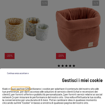
1
/
5
1
/
3
-20%
-20%
Cestino doppio in garza di - SAUTHON
Cestini in cotone - SAUTHON
Continua senza accettare x
20,88 €
16,70 €
32,59 €
26,07 €
Gestisci i miei cookie
Kiabi e i
suoi partner (29)
utilizzano i cookie per adattare il contenuto del nostro sito alle
Vedi prodotto
Vedi prodotto
tue preferenze, per darti accesso alle soluzioni di servizio clienti (chat e recensioni dei
clienti), per fornirti offerte e pubblicità personalizzate, [per fornirti servizi relativi ai social
network ] o per misurare le performance del nostro sito. Una volta effettuata la tua scelta,
la conserveremo per una durata di 6 mesi. Potrai cambiare idea in qualsiasi momento
cliccando sul link "Cookie" in basso a sinistra di qualsiasi pagina del nostro sito.