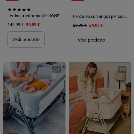
Lettino trasformabile LIONELO Luna - 0-9 kg - Materasso incluso - Altezza e inclinazione regolabili
Lenzuolo con angoli per culla in garza di cotone | SEVIRA KIDS
149,99 €
99,99 €
29,00 €
24,65 €
Vedi prodotto
Vedi prodotto
1
/
5
1
/
5