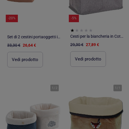
-20%
-5%
Cesti per la biancheria in Cotone Bambou PROMO LINGE
Set di 2 cestini portaoggetti in cotone - SAUTHON
29,30 €
27,89 €
33,30 €
26,64 €
Vedi prodotto
Vedi prodotto
1
/
2
1
/
1