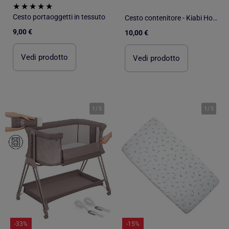
Cesto portaoggetti in tessuto
Cesto contenitore - Kiabi Home
9,00 €
10,00 €
Vedi prodotto
Vedi prodotto
1
/
5
1
/
5
-33%
-15%