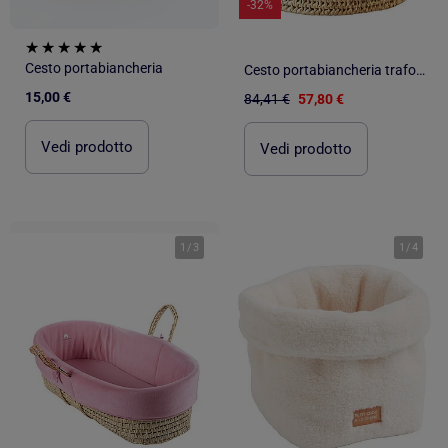
-32%
Cesto portabiancheria
Cesto portabiancheria traforato con coperchio a pompon
15,00 €
84,41 €
57,80 €
Vedi prodotto
Vedi prodotto
1
/
3
1
/
4