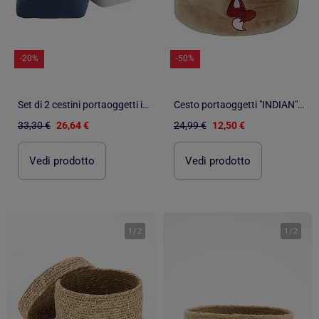
-20%
-50%
Set di 2 cestini portaoggetti in cotone - SAUTHON
Cesto portaoggetti "INDIAN" di LES CHATOUNETS
33,30 €
26,64 €
24,99 €
12,50 €
Vedi prodotto
Vedi prodotto
1
/
2
1
/
2