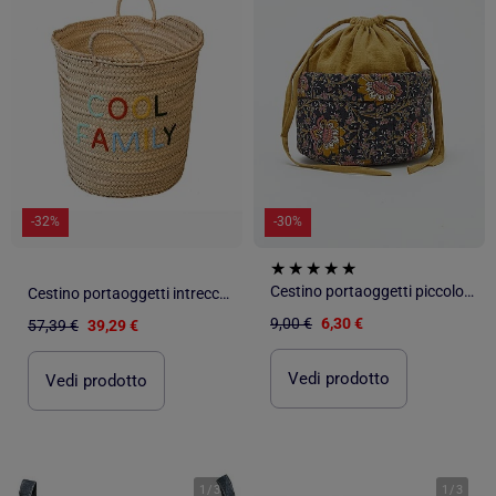
-32%
-30%
Cestino portaoggetti piccolo 12 x 22 cm - Kiabi Home
Cestino portaoggetti intrecciato COOL FAMILY
9,00 €
6,30 €
57,39 €
39,29 €
Vedi prodotto
Vedi prodotto
1
/
3
1
/
3