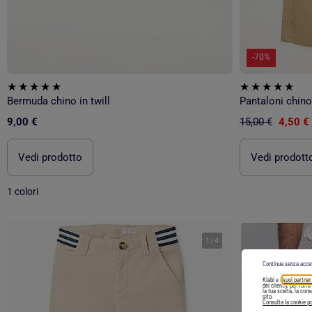
-70%
Bermuda chino in twill
Pantaloni chino 
9,00 €
15,00 €
4,50 €
Vedi prodotto
Vedi prodott
1 colori
1
/
4
Continua senza acce
Kiabi e i
suoi partner
dei clienti), per forn
la tua scelta, la con
sito.
Consulta la cookie po