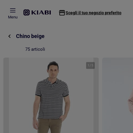
Passa al contenuto principale
Scegli il tuo negozio preferito
Menu
Chino beige
75 articoli
1
/
5