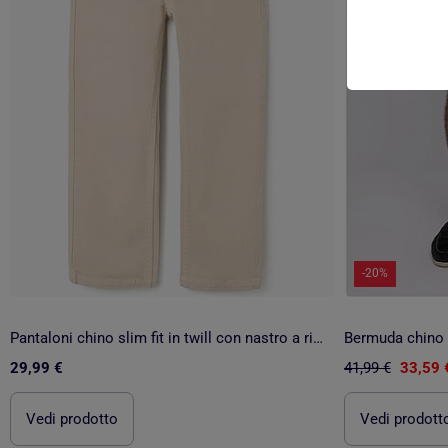
-20%
Pantaloni chino slim fit in twill con nastro a righe
Bermuda chino
29,99 €
41,99 €
33,59 
Vedi prodotto
Vedi prodott