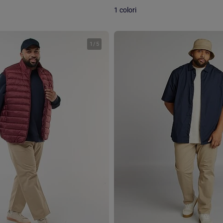
1 colori
1
/
5