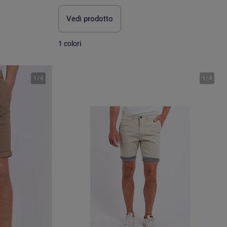
Vedi prodotto
1 colori
1
/
4
1
/
4