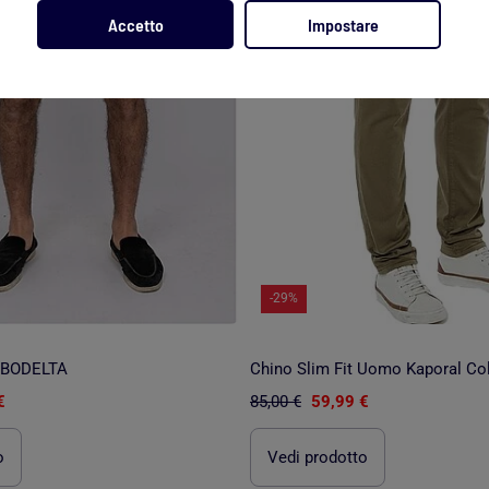
Accetto
Impostare
-29%
 BODELTA
Chino Slim Fit Uomo Kaporal Co
€
85,00 €
59,99 €
o
Vedi prodotto