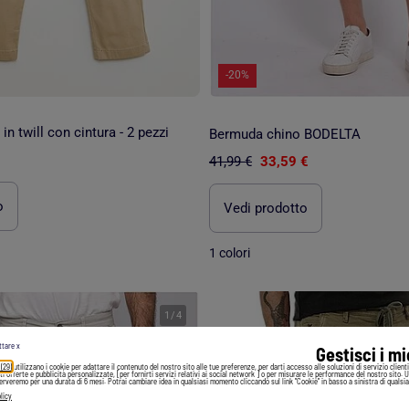
-20%
in twill con cintura - 2 pezzi
Bermuda chino BODELTA
41,99 €
33,59 €
o
Vedi prodotto
1 colori
1
/
4
ttare x
Gestisci i m
 (29)
utilizzano i cookie per adattare il contenuto del nostro sito alle tue preferenze, per darti accesso alle soluzioni di servizio client
irti offerte e pubblicità personalizzate, [per fornirti servizi relativi ai social network ] o per misurare le performance del nostro sito. 
serveremo per una durata di 6 mesi. Potrai cambiare idea in qualsiasi momento cliccando sul link "Cookie" in basso a sinistra di qualsia
licy