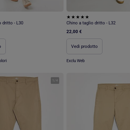
 dritto - L30
Chino a taglio dritto - L32
22,00 €
o
Vedi prodotto
lori
Exclu Web
1
/
4