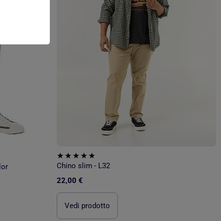
Chino slim - L32
lor
22,00 €
Vedi prodotto