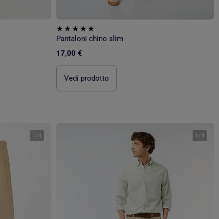
Pantaloni chino slim
17,00 €
Vedi prodotto
1
/
4
1
/
4