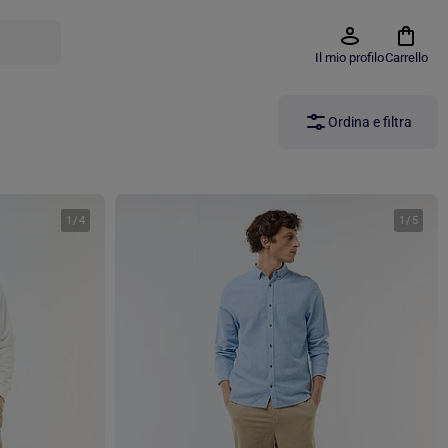
Il mio profilo
Carrello
Ordina e filtra
1
/
4
1
/
5