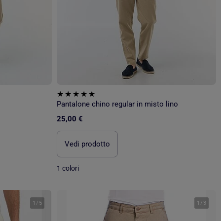
Pantalone chino regular in misto lino
25,00 €
Vedi prodotto
1 colori
1
/
5
1
/
3