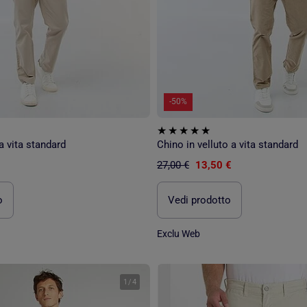
-50%
a vita standard
Chino in velluto a vita standard
27,00 €
13,50 €
o
Vedi prodotto
Exclu Web
1
/
4