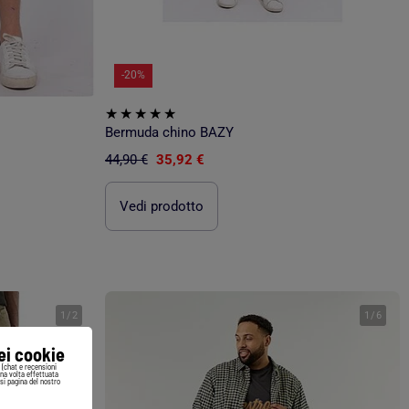
-20%
Bermuda chino BAZY
44,90 €
35,92 €
Vedi prodotto
1
/
2
1
/
6
iei cookie
i (chat e recensioni
Una volta effettuata
si pagina del nostro