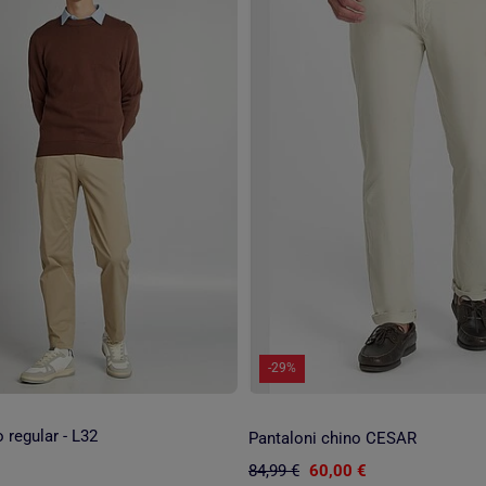
-29%
 regular - L32
Pantaloni chino CESAR
84,99 €
60,00 €