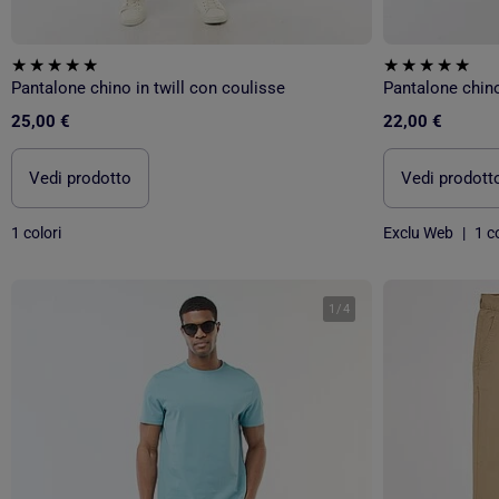
Pantalone chino in twill con coulisse
Pantalone chino
25,00 €
22,00 €
Vedi prodotto
Vedi prodott
1 colori
Exclu Web
|
1 co
1
/
4