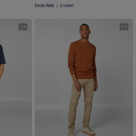
Exclu Web
|
2 colori
1
/
4
1
/
4