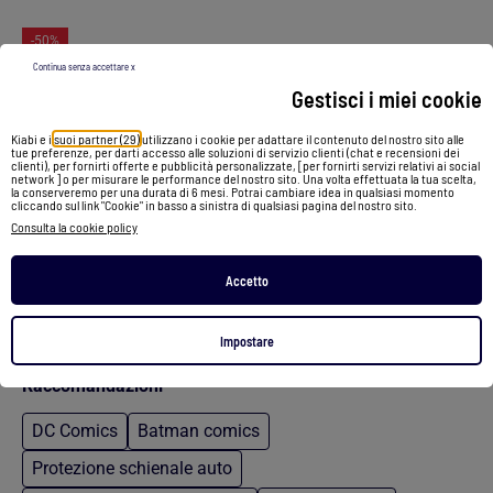
-50%
Continua senza accettare x
Gestisci i miei cookie
Infradito Donna CXL By LACROIX GLITTER
Kiabi e i
suoi partner (29)
utilizzano i cookie per adattare il contenuto del nostro sito alle
25,90 €
12,90 €
tue preferenze, per darti accesso alle soluzioni di servizio clienti (chat e recensioni dei
clienti), per fornirti offerte e pubblicità personalizzate, [per fornirti servizi relativi ai social
network ] o per misurare le performance del nostro sito. Una volta effettuata la tua scelta,
la conserveremo per una durata di 6 mesi. Potrai cambiare idea in qualsiasi momento
Vedi prodotto
cliccando sul link "Cookie" in basso a sinistra di qualsiasi pagina del nostro sito.
Consulta la cookie policy
2 colori
Accetto
/
Home
Codice promozionale
Impostare
Raccomandazioni
DC Comics
Batman comics
Protezione schienale auto