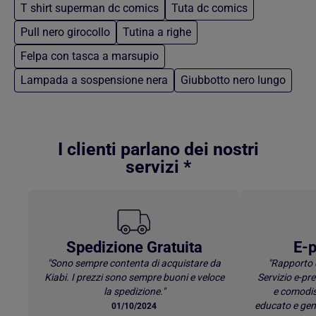
T shirt superman dc comics
Tuta dc comics
Pull nero girocollo
Tutina a righe
Felpa con tasca a marsupio
Lampada a sospensione nera
Giubbotto nero lungo
Torna al contenuto principale
I clienti parlano dei nostri
servizi *
Spedizione Gratuita
E-p
"Sono sempre contenta di acquistare da
"Rapporto 
Kiabi. I prezzi sono sempre buoni e veloce
Servizio e-p
la spedizione."
e comodis
educato e gen
01/10/2024