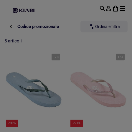
Passa al contenuto principale
Codice promozionale
Ordina e filtra
5 articoli
1
/
3
1
/
4
-50%
-50%