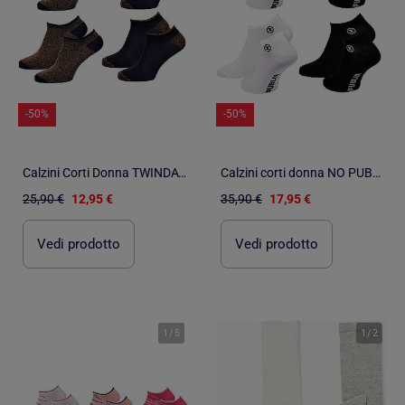
-50%
-50%
Calzini Corti Donna TWINDAY - Confezione da 4
Calzini corti donna NO PUBLIK - Confezione da 4
25,90 €
12,95 €
35,90 €
17,95 €
Vedi prodotto
Vedi prodotto
1
/
5
1
/
2