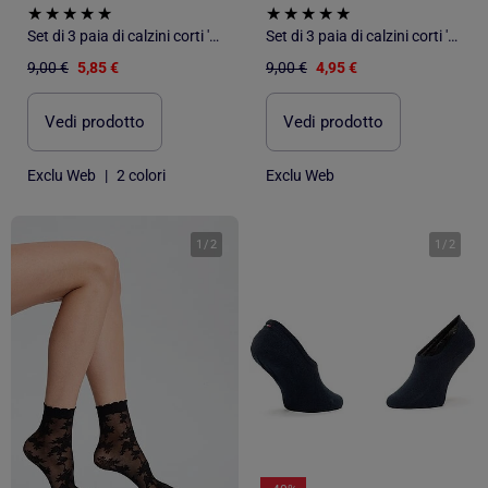
Set di 3 paia di calzini corti 'DIM'
Set di 3 paia di calzini corti 'DIM'
9,00 €
5,85 €
9,00 €
4,95 €
Vedi prodotto
Vedi prodotto
Exclu Web
|
2 colori
Exclu Web
1
/
2
1
/
2