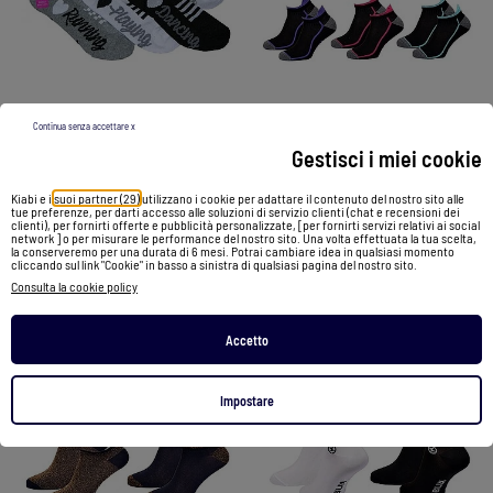
-50%
-50%
Continua senza accettare x
Gestisci i miei cookie
Calzini corti bambino sport con motivi confezione da 6
Calzini corti donna TWINDAY - Confezione da 6
Kiabi e i
suoi partner (29)
utilizzano i cookie per adattare il contenuto del nostro sito alle
tue preferenze, per darti accesso alle soluzioni di servizio clienti (chat e recensioni dei
23,90 €
11,95 €
31,90 €
15,95 €
clienti), per fornirti offerte e pubblicità personalizzate, [per fornirti servizi relativi ai social
network ] o per misurare le performance del nostro sito. Una volta effettuata la tua scelta,
la conserveremo per una durata di 6 mesi. Potrai cambiare idea in qualsiasi momento
cliccando sul link "Cookie" in basso a sinistra di qualsiasi pagina del nostro sito.
Vedi prodotto
Vedi prodotto
Consulta la cookie policy
Accetto
1
/
3
1
/
3
Impostare