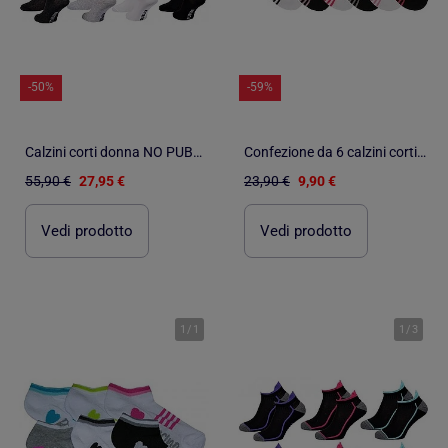
-50%
-59%
Calzini corti donna NO PUBLIK - Confezione da 8
Confezione da 6 calzini corti sport bambina
55,90 €
27,95 €
23,90 €
9,90 €
Vedi prodotto
Vedi prodotto
1
/
1
1
/
3