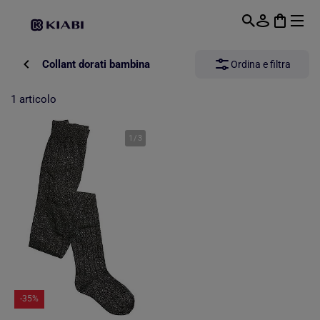
Passa al contenuto principale
Collant dorati bambina
Ordina e filtra
1 articolo
1
/
3
-35%