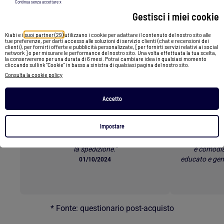
Continua senza accettare x
Gestisci i miei cookie
Torna al contenuto principale
Kiabi e i
suoi partner (29)
utilizzano i cookie per adattare il contenuto del nostro sito alle
tue preferenze, per darti accesso alle soluzioni di servizio clienti (chat e recensioni dei
I clienti parlano dei nostri
clienti), per fornirti offerte e pubblicità personalizzate, [per fornirti servizi relativi ai social
network ] o per misurare le performance del nostro sito. Una volta effettuata la tua scelta,
servizi *
la conserveremo per una durata di 6 mesi. Potrai cambiare idea in qualsiasi momento
cliccando sul link "Cookie" in basso a sinistra di qualsiasi pagina del nostro sito.
Consulta la cookie policy
Accetto
Spedizione Gratuita
E-p
Impostare
"Sono sempre contenta di acquistare da
"Rapporto 
Kiabi. I prezzi sono sempre buoni e veloce
Servizio e-p
la spedizione."
e comodis
educato e gen
01/10/2024
* Fonte: questionario post-acquisto