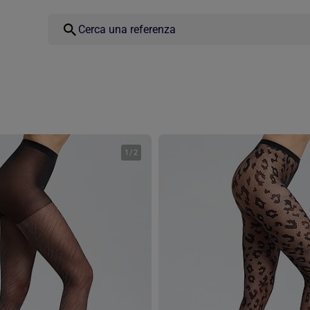
1
/
2