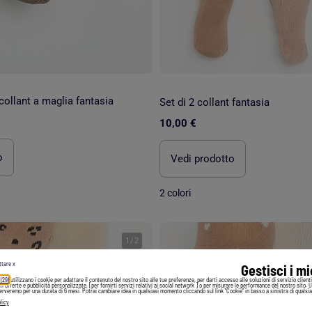
 collant a maglia fantasia
Set di 2 collant fantasia
10,00 €
o
Vedi prodotto
2 colori
1
/
2
ttare x
Gestisci i m
 (29)
utilizzano i cookie per adattare il contenuto del nostro sito alle tue preferenze, per darti accesso alle soluzioni di servizio client
irti offerte e pubblicità personalizzate, [per fornirti servizi relativi ai social network ] o per misurare le performance del nostro sito. 
serveremo per una durata di 6 mesi. Potrai cambiare idea in qualsiasi momento cliccando sul link "Cookie" in basso a sinistra di qualsia
licy