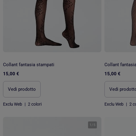
Collant fantasia stampati
Collant fantasia
15,00 €
15,00 €
Vedi prodotto
Vedi prodott
Exclu Web
|
2 colori
Exclu Web
|
2 co
1
/
5