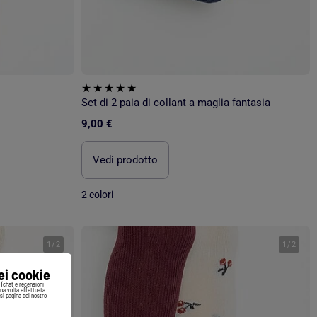
Set di 2 paia di collant a maglia fantasia
9,00 €
Vedi prodotto
2 colori
1
/
2
1
/
2
iei cookie
i (chat e recensioni
Una volta effettuata
si pagina del nostro