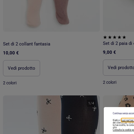
Set di 2 paia di
Set di 2 collant fantasia
9,00 €
10,00 €
Vedi prodott
Vedi prodotto
2 colori
2 colori
1
/
4
Continua senza acce
Kiabi e i
suoi partner
dei clienti), per forn
la tua scelta, la con
sito.
Consulta la cookie po