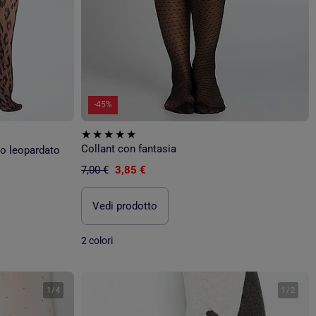
-45%
Collant con fantasia
vo leopardato
7,00 €
3,85 €
Vedi prodotto
2 colori
1
/
4
1
/
2