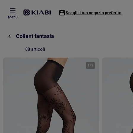
Passa al contenuto principale
Scegli il tuo negozio preferito
Menu
Collant fantasia
88 articoli
1
/
2