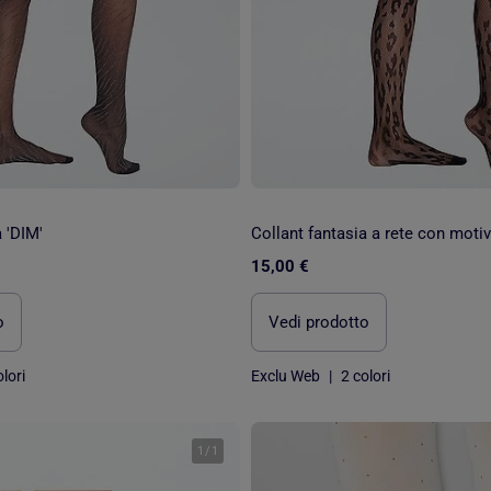
 'DIM'
Collant fantasia a rete con moti
15,00 €
o
Vedi prodotto
lori
Exclu Web
|
2 colori
1
/
1