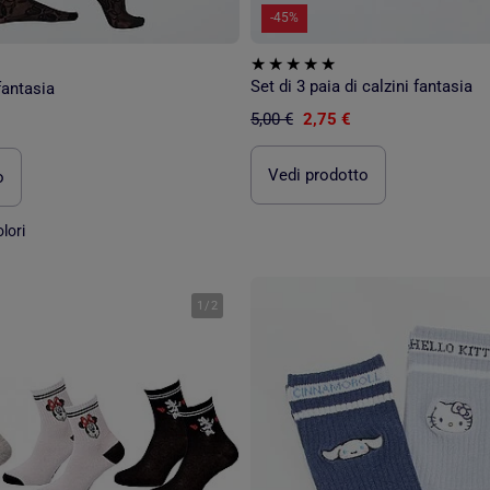
-45%
Set di 3 paia di calzini fantasia
fantasia
5,00 €
2,75 €
Vedi prodotto
o
lori
1
/
2