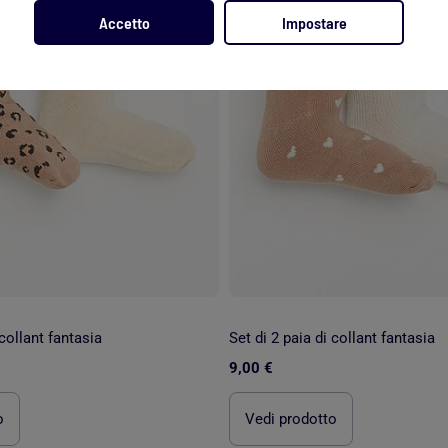
Accetto
Impostare
 collant fantasia
Set di 2 paia di collant fantasia
9,00 €
o
Vedi prodotto