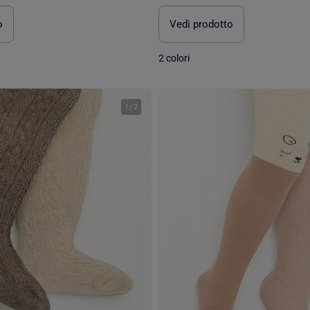
o
Vedi prodotto
2 colori
1
/
2