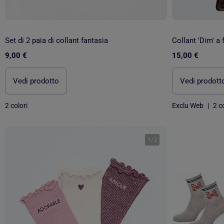
Set di 2 paia di collant fantasia
Collant 'Dim' a 
9,00 €
15,00 €
Vedi prodotto
Vedi prodott
2 colori
Exclu Web
|
2 co
1
/
2