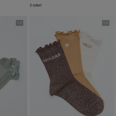
2 colori
1
/
2
1
/
2