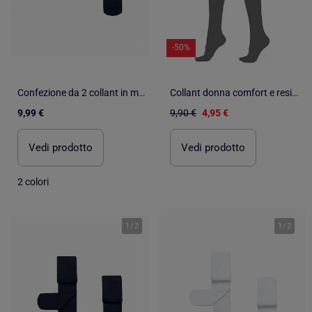
-50%
Confezione da 2 collant in microfibra 40den
Collant donna comfort e resistenza DIAMANTINO
9,99 €
9,90 €
4,95 €
Vedi prodotto
Vedi prodotto
2 colori
1
/
2
1
/
2