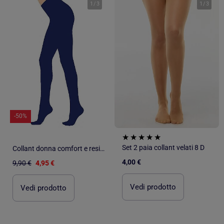
1
/
3
1
/
3
-50%
Set 2 paia collant velati 8 D
Collant donna comfort e resistenza DIAMANTINO
4,00 €
9,90 €
4,95 €
Vedi prodotto
Vedi prodotto