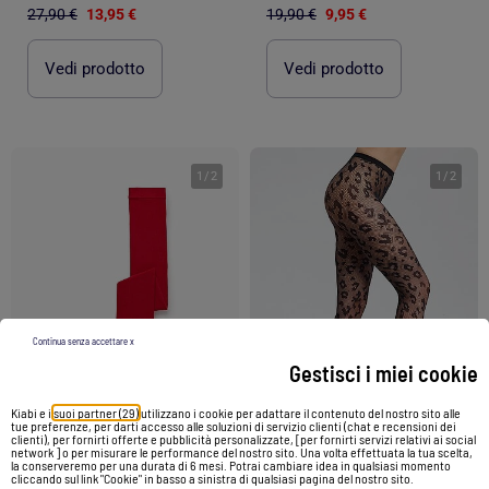
27,90 €
13,95 €
19,90 €
9,95 €
Vedi prodotto
Vedi prodotto
1
/
2
1
/
2
Continua senza accettare x
Gestisci i miei cookie
Kiabi e i
suoi partner (29)
utilizzano i cookie per adattare il contenuto del nostro sito alle
tue preferenze, per darti accesso alle soluzioni di servizio clienti (chat e recensioni dei
clienti), per fornirti offerte e pubblicità personalizzate, [per fornirti servizi relativi ai social
network ] o per misurare le performance del nostro sito. Una volta effettuata la tua scelta,
la conserveremo per una durata di 6 mesi. Potrai cambiare idea in qualsiasi momento
cliccando sul link "Cookie" in basso a sinistra di qualsiasi pagina del nostro sito.