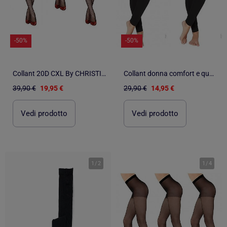
-50%
-50%
Collant 20D CXL By CHRISTIAN LACROIX - Confezione da 3
Collant donna comfort e qualità INFINITIF - Confezione da 2
39,90 €
19,95 €
29,90 €
14,95 €
Vedi prodotto
Vedi prodotto
1
/
2
1
/
4