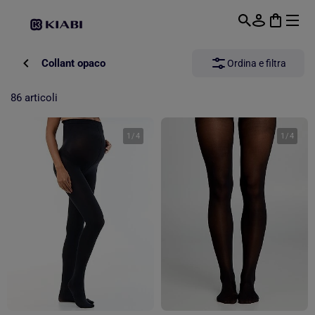
Passa al contenuto principale
Collant opaco
Ordina e filtra
86 articoli
1
/
4
1
/
4