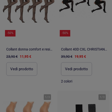
-50%
-50%
Collant donna comfort e resistenza DIAMANTINO - Confezione da 4
Collant 40D CXL CHRISTIAN LACROIX - Confezione da 3
23,90 €
11,95 €
39,90 €
19,95 €
Vedi prodotto
Vedi prodotto
2 colori
1
/
3
1
/
3