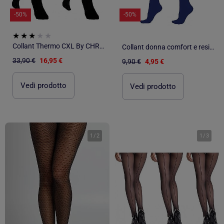
-50%
-50%
Collant Thermo CXL By CHRISTIAN LACROIX - Confezione da 2
Collant donna comfort e resistenza DIAMANTINO
33,90 €
16,95 €
9,90 €
4,95 €
Vedi prodotto
Vedi prodotto
1
/
2
1
/
3