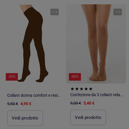
1
/
3
1
/
5
-50%
-40%
Confezione da 3 collant velati 'DIM' 20D
Collant donna comfort e resistenza DIAMANTINO
9,00 €
5,40 €
9,90 €
4,95 €
Vedi prodotto
Vedi prodotto