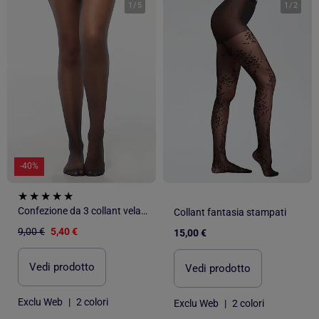
1
/
5
1
/
2
-40%
Confezione da 3 collant velati 'DIM' 20D
Collant fantasia stampati
9,00 €
5,40 €
15,00 €
Vedi prodotto
Vedi prodotto
Exclu Web
|
2 colori
Exclu Web
|
2 colori