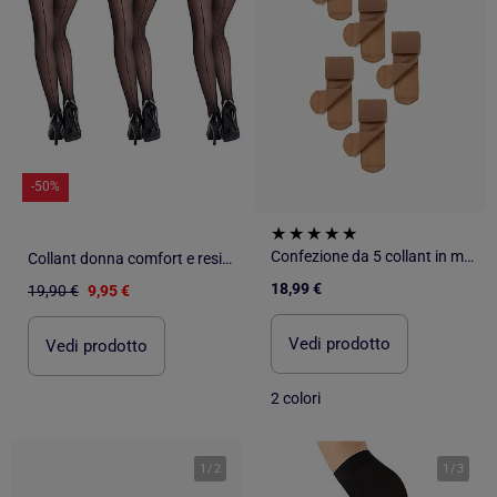
-50%
Confezione da 5 collant in microfibra, velati
Collant donna comfort e resistenza DIAMANTINO - Confezione da 3
18,99 €
19,90 €
9,95 €
Vedi prodotto
Vedi prodotto
2 colori
1
/
2
1
/
3