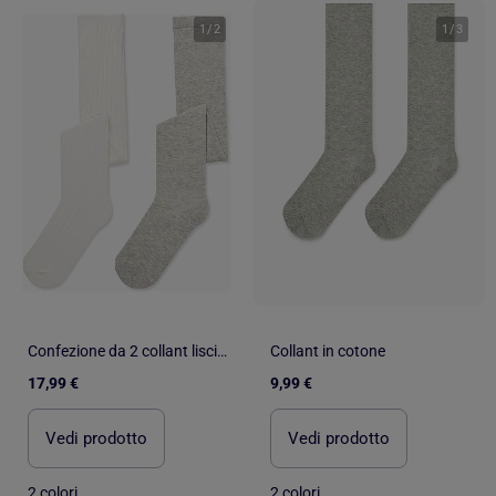
1
/
2
1
/
3
Confezione da 2 collant lisci/a costine
Collant in cotone
17,99 €
9,99 €
Vedi prodotto
Vedi prodotto
2 colori
2 colori