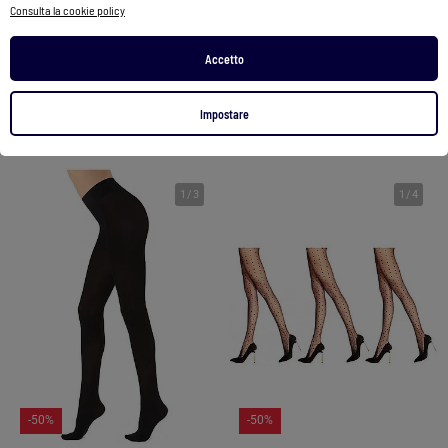
Collant in cotone anti-pilling
Collant fantasia a rete con motivo leopardato
Consulta la cookie policy
9,99 €
15,00 €
Accetto
Vedi prodotto
Vedi prodotto
Impostare
2 colori
Exclu Web
|
2 colori
1
/
3
1
/
4
-50%
-50%