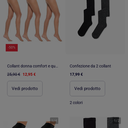
-50%
Collant donna comfort e qualità INFINITIF - Confezione da 3
Confezione da 2 collant
25,90 €
12,95 €
17,99 €
Vedi prodotto
Vedi prodotto
2 colori
1
/
4
1
/
2