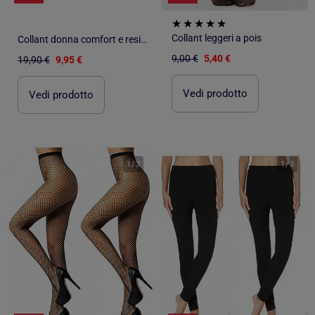
Collant leggeri a pois
Collant donna comfort e resistenza DIAMANTINO - Confezione da 3
9,00 €
5,40 €
19,90 €
9,95 €
Vedi prodotto
Vedi prodotto
1
/
3
1
/
3