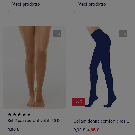
Vedi prodotto
Vedi prodotto
1
/
3
1
/
3
-50%
Set 2 paia collant velati 20 D
Collant donna comfort e resistenza DIAMANTINO
4,00 €
9,90 €
4,95 €