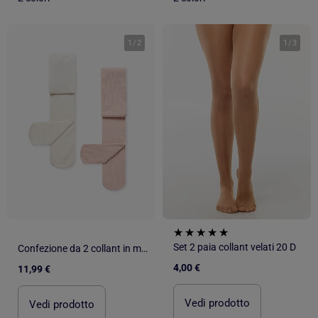
1
/
2
1
/
3
Set 2 paia collant velati 20 D
Confezione da 2 collant in microfibra
4,00 €
11,99 €
Vedi prodotto
Vedi prodotto