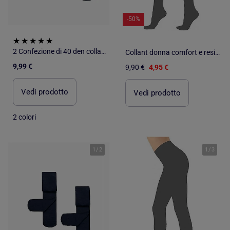
-50%
2 Confezione di 40 den collant in microfibra
Collant donna comfort e resistenza DIAMANTINO
9,99 €
9,90 €
4,95 €
Vedi prodotto
Vedi prodotto
2 colori
1
/
2
1
/
3