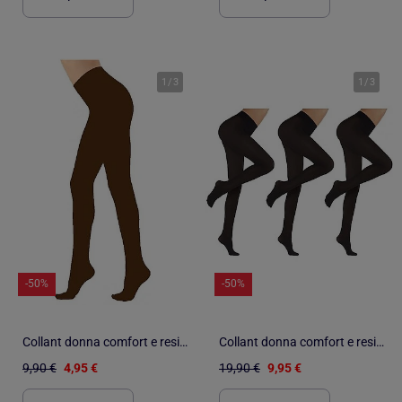
1
/
3
1
/
3
-50%
-50%
Collant donna comfort e resistenza DIAMANTINO
Collant donna comfort e resistenza DIAMANTINO - Confezione da 3
9,90 €
4,95 €
19,90 €
9,95 €