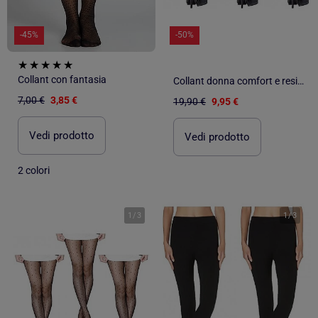
-45%
-50%
Collant con fantasia
Collant donna comfort e resistenza DIAMANTINO - Confezione da 3
7,00 €
3,85 €
19,90 €
9,95 €
Vedi prodotto
Vedi prodotto
2 colori
1
/
3
1
/
3