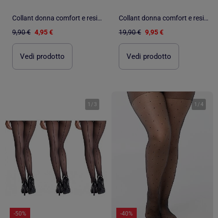
Collant donna comfort e resistenza DIAMANTINO
Collant donna comfort e resistenza DIAMANTINO - Confezione da 3
9,90 €
4,95 €
19,90 €
9,95 €
Vedi prodotto
Vedi prodotto
1
/
3
1
/
4
-50%
-40%