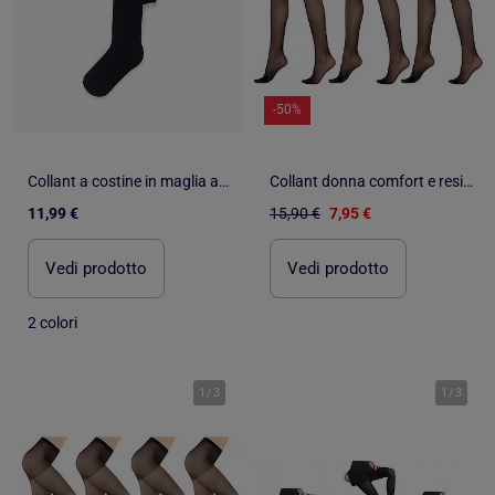
-50%
Collant a costine in maglia anti-pilling
Collant donna comfort e resistenza DIAMANTINO - Confezione da 3
11,99 €
15,90 €
7,95 €
Vedi prodotto
Vedi prodotto
2 colori
1
/
3
1
/
3