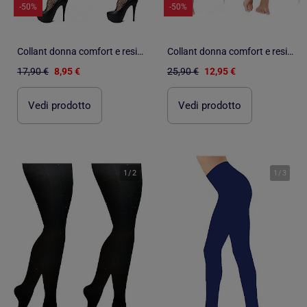
-50%
-50%
Collant donna comfort e resistenza DIAMANTINO - Confezione da 2
Collant donna comfort e resistenza DIAMANTINO - Confezione da 2
17,90 €
8,95 €
25,90 €
12,95 €
Vedi prodotto
Vedi prodotto
1
/
2
1
/
3