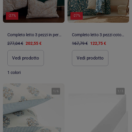
-27%
-27%
Completo letto 3 pezzi in percalle di cotone ornamentale classico copripiumino + federe
Completo letto 3 pezzi cotone vegetale geometrico copripiumino + federe
277,04 €
202,55 €
167,79 €
122,75 €
Vedi prodotto
Vedi prodotto
1 colori
1
/
6
1
/
3