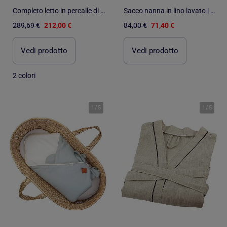
Completo letto in percalle di cotone con fogliame esotico copripiumino + federe
Sacco nanna in lino lavato | SEVIRA KIDS
289,69 €
212,00 €
84,00 €
71,40 €
Vedi prodotto
Vedi prodotto
2 colori
1
/
5
1
/
5