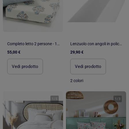
Completo letto 2 persone - 1 copripiumino + 2 federe
Lenzuolo con angoli in policotone 57 fili AISANCE
55,00 €
29,90 €
Vedi prodotto
Vedi prodotto
2 colori
1
/
5
1
/
3