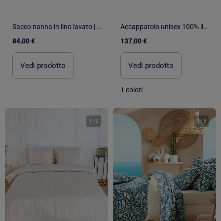
Sacco nanna in lino lavato | SEVIRA KIDS
Accappatoio unisex 100% lino naturale
84,00 €
137,00 €
Vedi prodotto
Vedi prodotto
1 colori
1
/
2
1
/
3