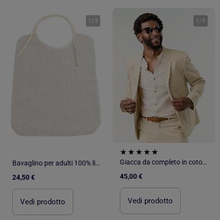
1
/
3
1
/
5
Giacca da completo in cotone e lino
Bavaglino per adulti 100% lino naturale ALLURE
45,00 €
24,50 €
Vedi prodotto
Vedi prodotto