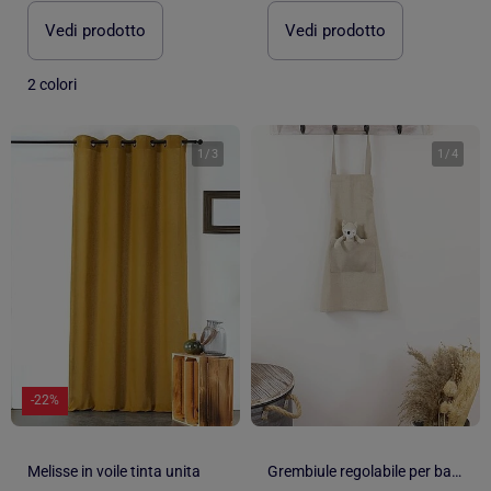
Vedi prodotto
Vedi prodotto
2 colori
1
/
3
1
/
4
-22%
Melisse in voile tinta unita
Grembiule regolabile per bambini in lino LINELLE