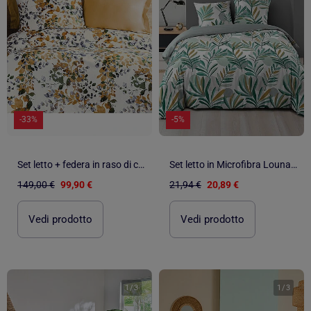
-33%
-5%
Set letto + federa in raso di cotone
Set letto in Microfibra Louna Douceur d'Intérieur
149,00 €
99,90 €
21,94 €
20,89 €
Vedi prodotto
Vedi prodotto
1
/
3
1
/
3