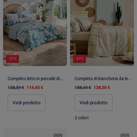
-27%
-27%
Completo letto in percalle di cotone con fogliame esotico copripiumino + federa
Completo di biancheria da letto in cotone a righe bayadère con federe
158,59 €
116,45 €
188,49 €
138,50 €
Vedi prodotto
Vedi prodotto
2 colori