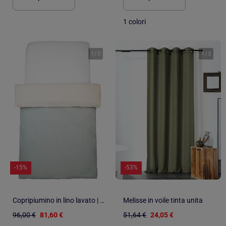
1 colori
1
/
3
1
/
3
-15%
-53%
Copripiumino in lino lavato | SEVIRA KIDS
Melisse in voile tinta unita
96,00 €
81,60 €
51,64 €
24,05 €