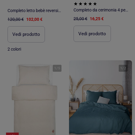
Completo da cerimonia 4 pezzi in cotone e lino
Completo letto bebè reversibile lino | SEVIRA KIDS
25,00 €
16,25 €
120,00 €
102,00 €
Vedi prodotto
Vedi prodotto
2 colori
1
/
5
1
/
2