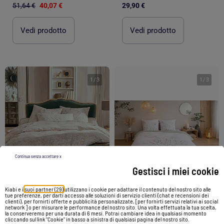
51,64 €
40,07 €
29,90 €
Vedi prodotto
Vedi prodotto
1
/
3
1
/
3
Continua senza accettare x
Gestisci i miei cookie
Kiabi e i
suoi partner (29)
utilizzano i cookie per adattare il contenuto del nostro sito alle
-27%
-27%
tue preferenze, per darti accesso alle soluzioni di servizio clienti (chat e recensioni dei
clienti), per fornirti offerte e pubblicità personalizzate, [per fornirti servizi relativi ai social
network ] o per misurare le performance del nostro sito. Una volta effettuata la tua scelta,
la conserveremo per una durata di 6 mesi. Potrai cambiare idea in qualsiasi momento
cliccando sul link "Cookie" in basso a sinistra di qualsiasi pagina del nostro sito.