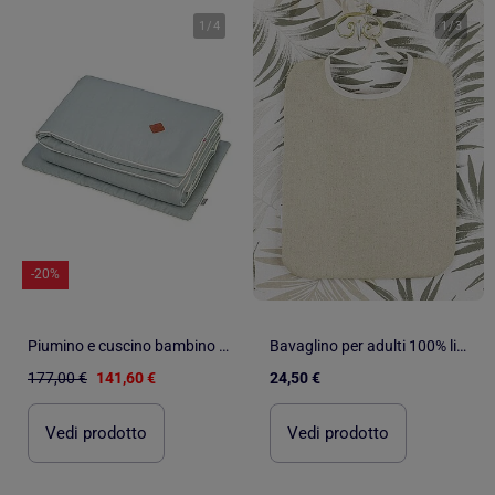
1
/
4
1
/
3
-20%
Piumino e cuscino bambino lino | SEVIRA KIDS
Bavaglino per adulti 100% lino naturale ALLURE
177,00 €
141,60 €
24,50 €
Vedi prodotto
Vedi prodotto