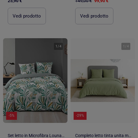
25,90 €
149,00 €
99,90 €
Vedi prodotto
Vedi prodotto
1
/
4
1
/
4
-5%
-29%
Set letto in Microfibra Louna Douceur d'Intérieur
Completo letto tinta unita micro lavata