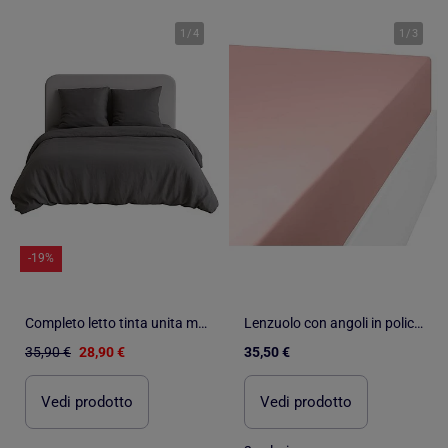
1
/
4
1
/
3
-19%
Completo letto tinta unita micro lavata
Lenzuolo con angoli in policotone 57 fili AISANCE
35,90 €
28,90 €
35,50 €
Vedi prodotto
Vedi prodotto