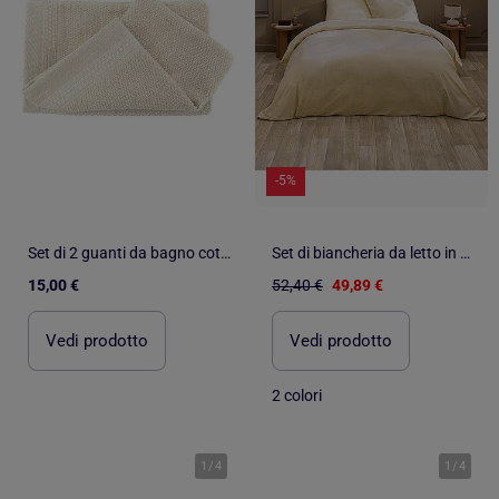
-5%
Set di 2 guanti da bagno cotone lino spugna LINA
Set di biancheria da letto in polilene 3 pezzi, copertina + federe
15,00 €
52,40 €
49,89 €
Vedi prodotto
Vedi prodotto
2 colori
1
/
4
1
/
4