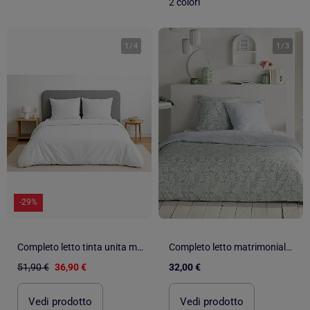
2 colori
1
/
4
1
/
3
-29%
Completo letto tinta unita micro lavata
Completo letto matrimoniale 3 pezzi - Copripiumino + 2 federe
51,90 €
36,90 €
32,00 €
Vedi prodotto
Vedi prodotto