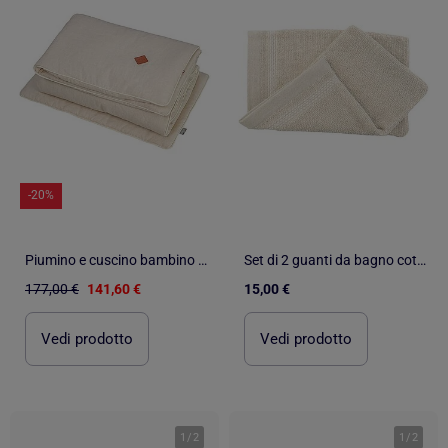
-20%
Piumino e cuscino bambino lino | SEVIRA KIDS
Set di 2 guanti da bagno cotone lino spugna ALINE
177,00 €
141,60 €
15,00 €
Vedi prodotto
Vedi prodotto
1
/
2
1
/
2