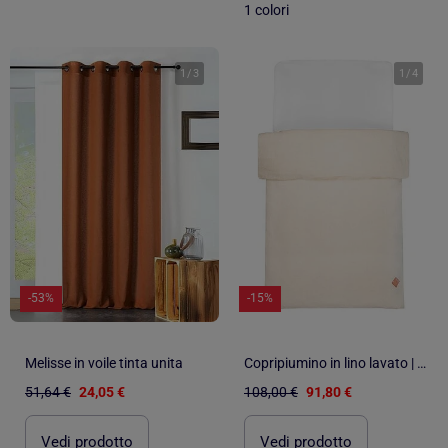
1 colori
1
/
3
1
/
4
-53%
-15%
Melisse in voile tinta unita
Copripiumino in lino lavato | SEVIRA KIDS
51,64 €
24,05 €
108,00 €
91,80 €
Vedi prodotto
Vedi prodotto