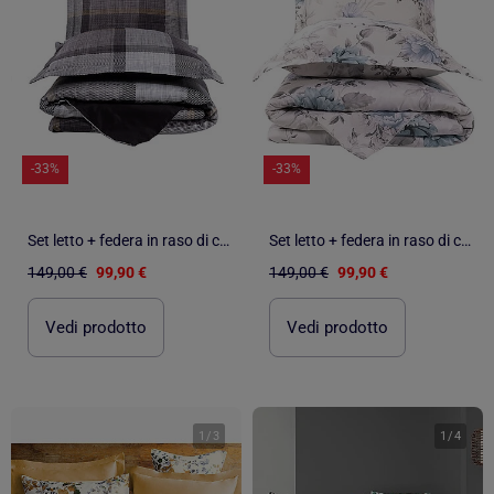
-33%
-33%
Set letto + federa in raso di cotone
Set letto + federa in raso di cotone
149,00 €
99,90 €
149,00 €
99,90 €
Vedi prodotto
Vedi prodotto
1
/
3
1
/
4