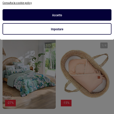
Completo letto in percalle di cotone ornamentale classico
Completo letto fiore zen
Consulta la cookie policy
151,69 €
111,20 €
44,90 €
32,90 €
Accetto
Vedi prodotto
Vedi prodotto
Impostare
1
/
3
1
/
4
-27%
-15%