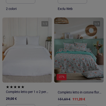
2 colori
Exclu Web
1
/
2
1
/
3
-27%
Completo letto per 1 o 2 persone in raso + 2 federe
Completo letto in cotone floreale esotico copripiumino + federa
29,00 €
151,69 €
111,20 €