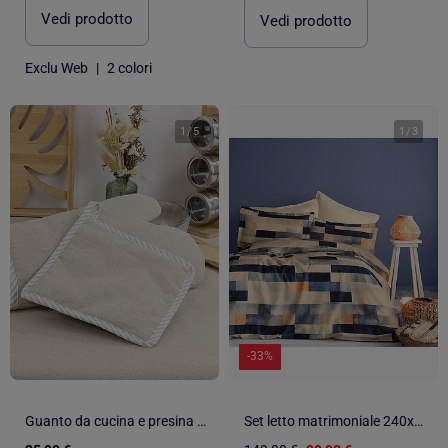
Vedi prodotto
Vedi prodotto
Exclu Web
|
2 colori
1
/
5
1
/
3
-33%
Guanto da cucina e presina 100% Lino LINELLE
Set letto matrimoniale 240x220 cm+2 federe 63x63 cm in raso di cotone