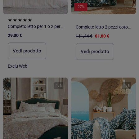
-27%
Completo letto per 1 o 2 persone in raso + 2 federe
Completo letto 2 pezzi cotone vegetale geometrico copripiumino + federa
29,00 €
111,44 €
81,80 €
Vedi prodotto
Vedi prodotto
Exclu Web
1
/
3
1
/
3