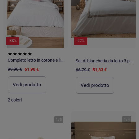
-38%
-22%
Completo letto in cotone e lino lavato tinta unita
Set di biancheria da letto 3 pezzi in cotone e lino
99,90 €
61,90 €
66,79 €
51,83 €
Vedi prodotto
Vedi prodotto
2 colori
1
/
5
1
/
4