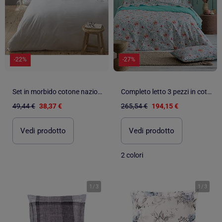
-22%
-27%
Set in morbido cotone nazionale
Completo letto 3 pezzi in cotone floreale esotico copripiumino + federe
49,44 €
38,37 €
265,54 €
194,15 €
Vedi prodotto
Vedi prodotto
2 colori
1
/
3
1
/
3