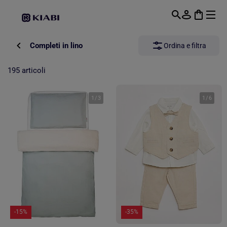
Passa al contenuto principale
Completi in lino
Ordina e filtra
195 articoli
1
/
3
1
/
6
-15%
-35%