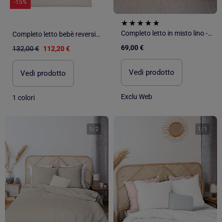
-15%
Completo letto in misto lino - 2 piazze
Completo letto bebè reversibile lino | SEVIRA KIDS
69,00 €
132,00 €
112,20 €
Vedi prodotto
Vedi prodotto
Exclu Web
1 colori
1
/
2
1
/
1