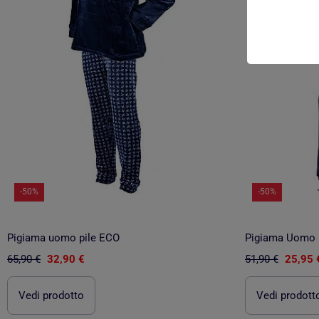
-50%
-50%
Pigiama uomo pile ECO
Pigiama Uomo
65,90 €
32,90 €
51,90 €
25,95 
Vedi prodotto
Vedi prodott