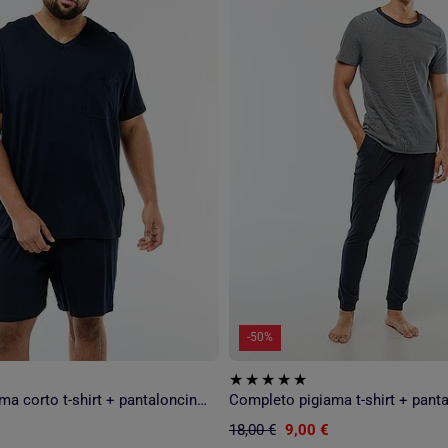
-50%
Completo pigiama corto t-shirt + pantaloncini - 2 pezzi
Completo pigiama t-shirt + pantal
18,00 €
9,00 €