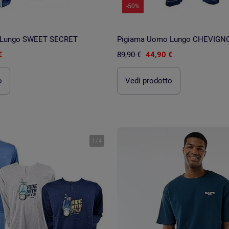
-50%
 Lungo SWEET SECRET
Pigiama Uomo Lungo CHEVIGNO
€
89,90 €
44,90 €
o
Vedi prodotto
1
/
4