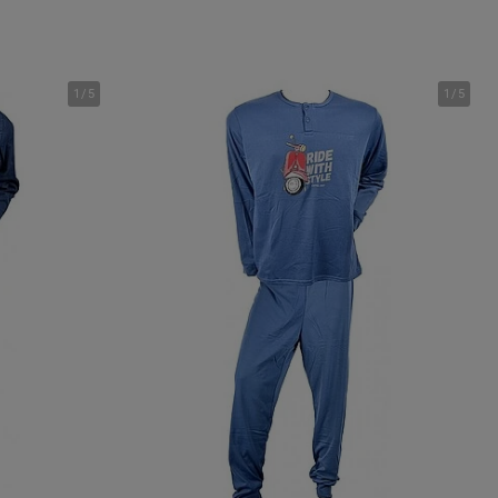
1
/
5
1
/
5