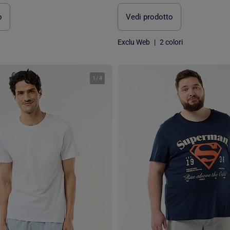
o
Vedi prodotto
Exclu Web
|
2 colori
1
/
4