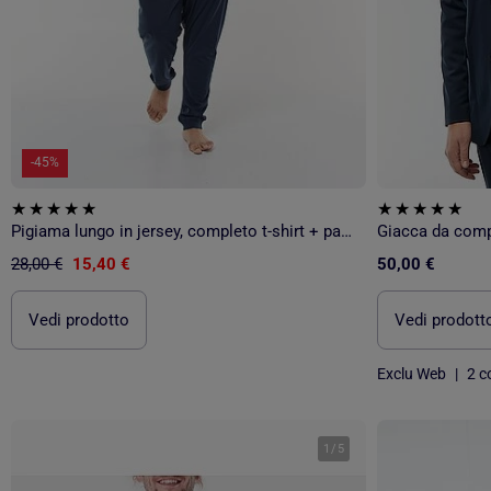
-45%
Pigiama lungo in jersey, completo t-shirt + pantaloni - 2 pezzi
Giacca da comp
28,00 €
15,40 €
50,00 €
Vedi prodotto
Vedi prodott
Exclu Web
|
2 co
1
/
5