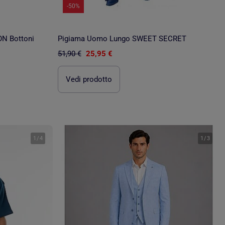
-50%
N Bottoni
Pigiama Uomo Lungo SWEET SECRET
51,90 €
25,95 €
Vedi prodotto
1
/
4
1
/
3