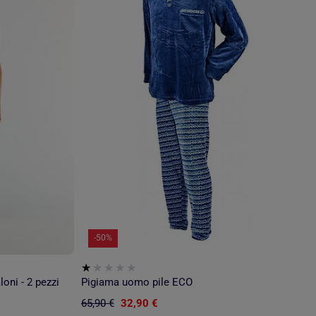
-50%
oni - 2 pezzi
Pigiama uomo pile ECO
65,90 €
32,90 €