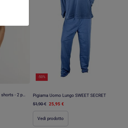
-50%
Completo pigiama corto t-shirt + shorts - 2 pezzi
Pigiama Uomo Lungo SWEET SECRET
51,90 €
25,95 €
Vedi prodotto