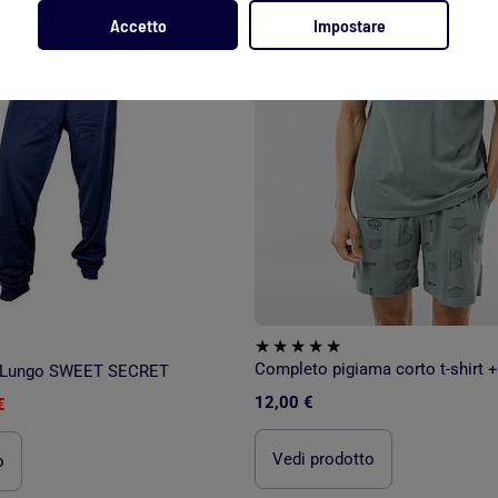
Accetto
Impostare
 Lungo SWEET SECRET
12,00 €
€
Vedi prodotto
o