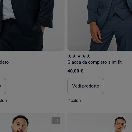
leto
Giacca da completo slim fit
40,00 €
o
Vedi prodotto
lori
2 colori
1
/
3