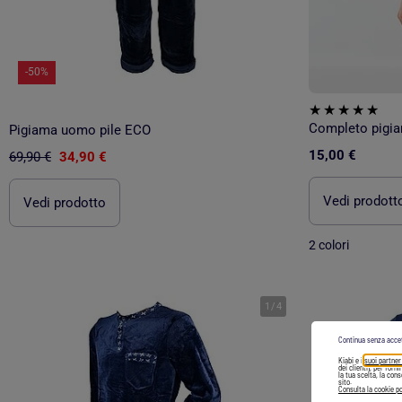
-50%
Pigiama uomo pile ECO
15,00 €
69,90 €
34,90 €
Vedi prodott
Vedi prodotto
2 colori
1
/
4
Continua senza acce
Kiabi e i
suoi partner
dei clienti), per forn
la tua scelta, la con
sito.
Consulta la cookie po