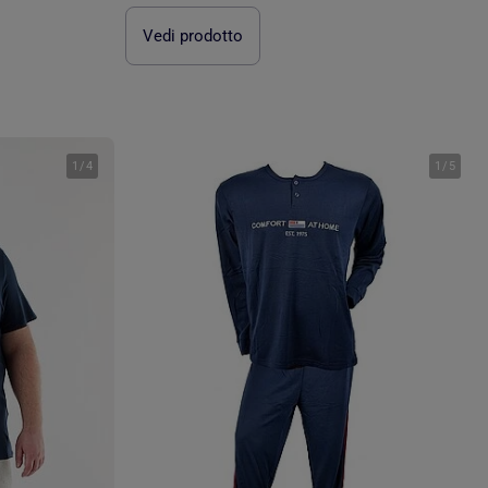
Vedi prodotto
1
/
4
1
/
5