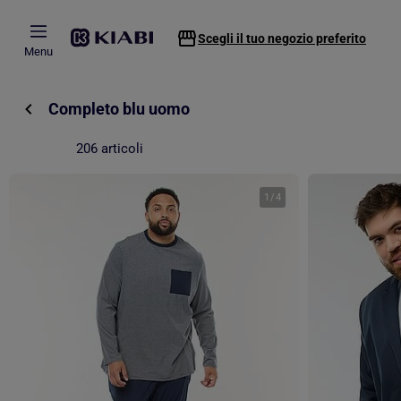
Passa al contenuto principale
Scegli il tuo negozio preferito
Menu
Completo blu uomo
206 articoli
1
/
4