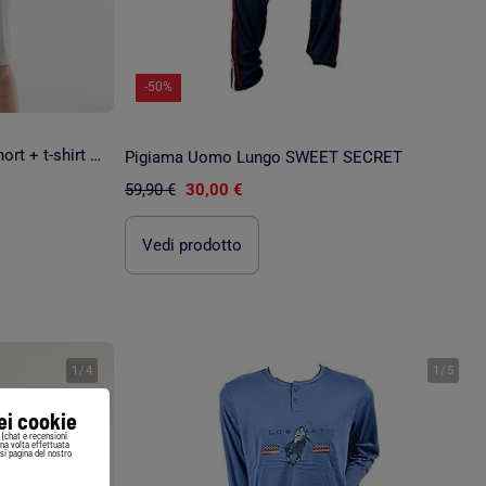
-50%
Completo pigiama "Superman" short + t-shirt - 2 pezzi
Pigiama Uomo Lungo SWEET SECRET
59,90 €
30,00 €
Vedi prodotto
1
/
4
1
/
5
iei cookie
i (chat e recensioni
Una volta effettuata
si pagina del nostro