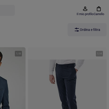
Il mio profilo
Carrello
Ordina e filtra
1
/
8
1
/
4