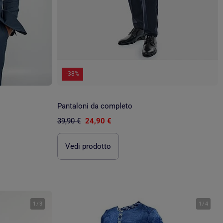
-38%
Pantaloni da completo
39,90 €
24,90 €
Vedi prodotto
1
/
3
1
/
4