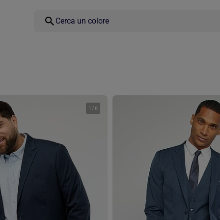
1
/
6