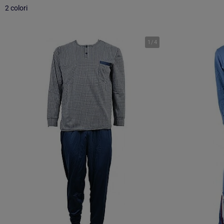
2 colori
1
/
4