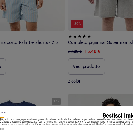
-30%
Completo pigiama corto t-shirt + shorts - 2 pezzi
22,00 €
15,40 €
o
Vedi prodotto
2 colori
1
/
5
ttare x
Gestisci i m
 (29)
utilizzano i cookie per adattare il contenuto del nostro sito alle tue preferenze, per darti accesso alle soluzioni di servizio client
irti offerte e pubblicità personalizzate, [per fornirti servizi relativi ai social network ] o per misurare le performance del nostro sito. 
serveremo per una durata di 6 mesi. Potrai cambiare idea in qualsiasi momento cliccando sul link "Cookie" in basso a sinistra di qualsia
licy