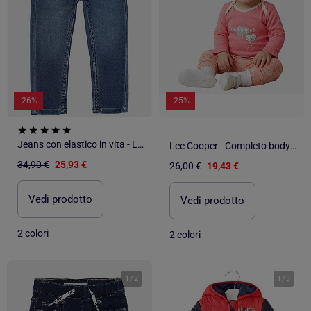
-26%
-25%
Jeans con elastico in vita - Levi's Kids
Lee Cooper - Completo body con maglietta a maniche lunghe e leggings neonato
34,90 €
25,93 €
26,00 €
19,43 €
Vedi prodotto
Vedi prodotto
2 colori
2 colori
1
/
2
1
/
3