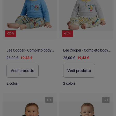
-25%
-25%
Lee Cooper - Completo body e leggings con cappellino neonato
Lee Cooper - Completo body e leggings con cappellino neonato
26,00 €
19,43 €
26,00 €
19,43 €
Vedi prodotto
Vedi prodotto
2 colori
2 colori
1
/
5
1
/
5