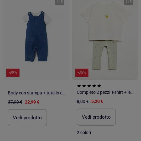
1
/
5
1
/
5
-39%
-35%
Completo 2 pezzi T-shirt + leggings
Body con stampa + tuta in denim
8,00 €
5,20 €
37,99 €
22,99 €
Vedi prodotto
Vedi prodotto
2 colori