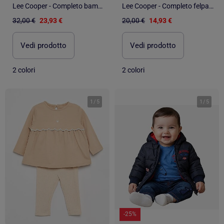
Lee Cooper - Completo bambino composto da piumino maglietta a maniche lunghe e jeans
Lee Cooper - Completo felpa e pantalone jogging neonato bambino
32,00 €
23,93 €
20,00 €
14,93 €
Vedi prodotto
Vedi prodotto
2 colori
2 colori
1
/
5
1
/
5
-25%