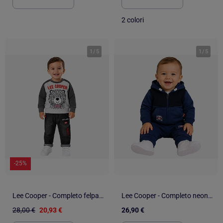
2 colori
1
/
5
1
/
5
-25%
Lee Cooper - Completo felpa e pantalone neonato
Lee Cooper - Completo neonato bambino
28,00 €
20,93 €
26,90 €