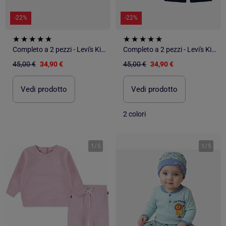
-22%
-22%
Completo a 2 pezzi - Levi's Kids
Completo a 2 pezzi - Levi's Kids
45,00 €
34,90 €
45,00 €
34,90 €
Vedi prodotto
Vedi prodotto
2 colori
1
/
5
1
/
5