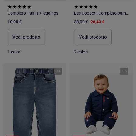
Completo T-shirt + leggings
Lee Cooper - Completo bambino composto da piumino maglietta a maniche lunghe e jeans
10,00 €
38,00 €
28,43 €
Vedi prodotto
Vedi prodotto
1 colori
2 colori
1
/
4
1
/
5