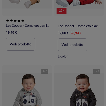
-25%
Lee Cooper - Completo camicia e short neonato bambino
Lee Cooper - Completo giacca con cappuccio e pantalone neonato
19,90 €
32,00 €
23,93 €
Vedi prodotto
Vedi prodotto
2 colori
1
/
5
1
/
5