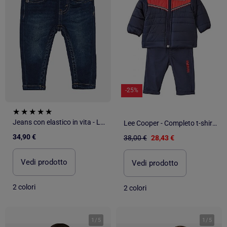
-25%
Jeans con elastico in vita - Levi's Kids
Lee Cooper - Completo t-shirt manica lunga con cappotto e pantalone neonato
34,90 €
38,00 €
28,43 €
Vedi prodotto
Vedi prodotto
2 colori
2 colori
1
/
5
1
/
5