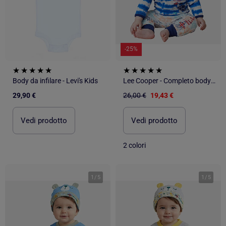
-25%
Body da infilare - Levi's Kids
Lee Cooper - Completo body e leggings con cappellino neonato
29,90 €
26,00 €
19,43 €
Vedi prodotto
Vedi prodotto
2 colori
1
/
5
1
/
5