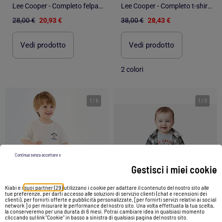
Lee Cooper - Completo felpa e pantalone neonato
Lee Cooper - Completo t-shirt manica lunga con cappotto e pantalone neonato
28,00 €
20,93 €
38,00 €
28,43 €
Vedi prodotto
Vedi prodotto
2 colori
1
/
6
1
/
5
Continua senza accettare x
Gestisci i miei cookie
Kiabi e i
suoi partner (29)
utilizzano i cookie per adattare il contenuto del nostro sito alle
tue preferenze, per darti accesso alle soluzioni di servizio clienti (chat e recensioni dei
clienti), per fornirti offerte e pubblicità personalizzate, [per fornirti servizi relativi ai social
network ] o per misurare le performance del nostro sito. Una volta effettuata la tua scelta,
la conserveremo per una durata di 6 mesi. Potrai cambiare idea in qualsiasi momento
-25%
cliccando sul link "Cookie" in basso a sinistra di qualsiasi pagina del nostro sito.