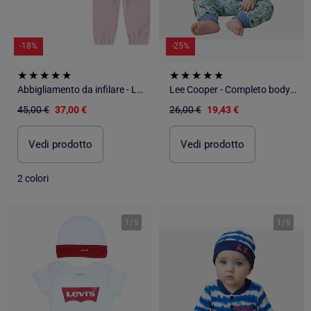
-18%
-25%
Abbigliamento da infilare - Levi's Kids
Lee Cooper - Completo body e leggings con cappellino neonato
45,00 €
37,00 €
26,00 €
19,43 €
Vedi prodotto
Vedi prodotto
2 colori
1
/
5
1
/
5