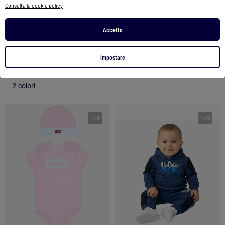
Consulta la cookie policy
Completo t-shirt + pantaloni in denim - 2 pezzi
Lee Cooper - Completo maglietta a maniche lunghe con giacca e pantalone neonato
Accetto
18,00 €
37,00 €
27,68 €
Impostare
Vedi prodotto
Vedi prodotto
2 colori
1
/
4
1
/
5