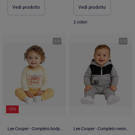
Vedi prodotto
Vedi prodotto
2 colori
1
/
5
1
/
5
-25%
Lee Cooper - Completo body con maglietta a maniche lunghe e leggings neonato
Lee Cooper - Completo neonato bambino