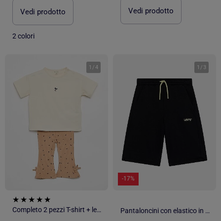
Vedi prodotto
Vedi prodotto
2 colori
1
/
4
1
/
3
-17%
Completo 2 pezzi T-shirt + leggings
Pantaloncini con elastico in vita - Levi's Kids