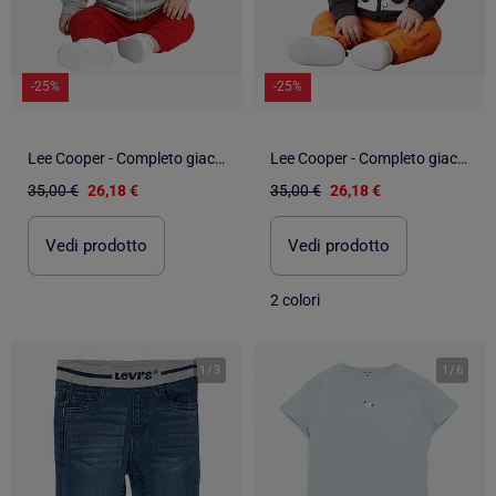
-25%
-25%
Lee Cooper - Completo giacca con cappuccio e pantalone neonato
Lee Cooper - Completo giacca con cappuccio e pantalone neonato
35,00 €
26,18 €
35,00 €
26,18 €
Vedi prodotto
Vedi prodotto
2 colori
1
/
3
1
/
6