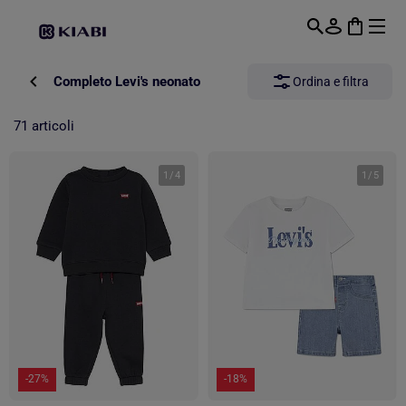
Passa al contenuto principale
Completo Levi's neonato
Ordina e filtra
71 articoli
1
/
4
1
/
5
-27%
-18%