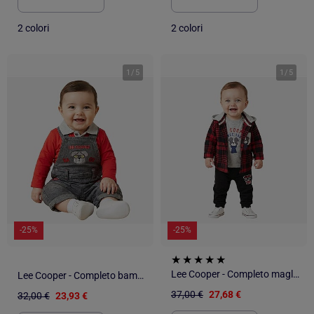
2 colori
2 colori
1
/
5
1
/
5
-25%
-25%
Lee Cooper - Completo maglietta a maniche lunghe con giacca e pantalone neonato
Lee Cooper - Completo bambino composto da piumino maglietta a maniche lunghe e jeans
37,00 €
27,68 €
32,00 €
23,93 €