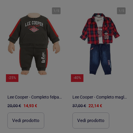
1
/
5
1
/
5
-25%
-40%
Lee Cooper - Completo felpa e pantalone jogging neonato bambino
Lee Cooper - Completo maglietta con camicia e pantalone neonato
20,00 €
14,93 €
37,00 €
22,14 €
Vedi prodotto
Vedi prodotto