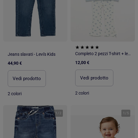
Completo 2 pezzi T-shirt + leggings
Jeans slavati - Levi's Kids
12,00 €
44,90 €
Vedi prodotto
Vedi prodotto
2 colori
2 colori
1
/
2
1
/
5