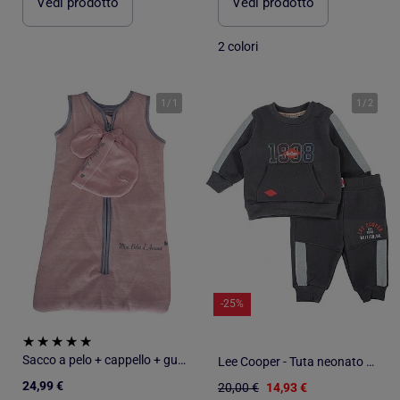
Vedi prodotto
Vedi prodotto
2 colori
1
/
1
1
/
2
-25%
Sacco a pelo + cappello + guanti Les Chatounets
Lee Cooper - Tuta neonato maschio
24,99 €
20,00 €
14,93 €