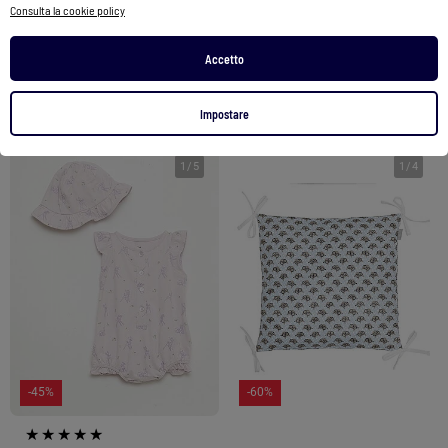
30,95 €
13,00 €
Consulta la cookie policy
Vedi prodotto
Vedi prodotto
Accetto
2 colori
Impostare
1
/
5
1
/
4
-45%
-60%