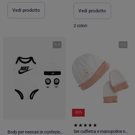
Vedi prodotto
Vedi prodotto
2 colori
1
/
3
1
/
2
-20%
Set cuffietta e manopoline neonato in - SAUTHON
Body per neonati in confezione regalo - Nike