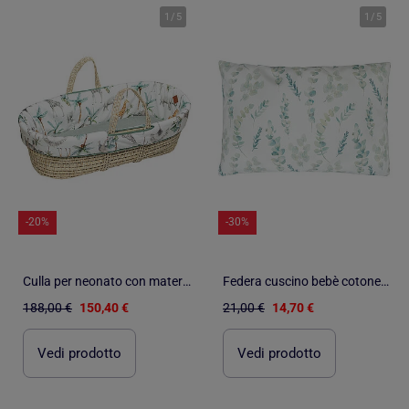
1
/
5
1
/
5
-20%
-30%
Culla per neonato con materasso, rivestimento e lenzuolo con angoli, safari | SEVIRA KIDS
Federa cuscino bebè cotone reversibile | SEVIRA KIDS
188,00 €
150,40 €
21,00 €
14,70 €
Vedi prodotto
Vedi prodotto