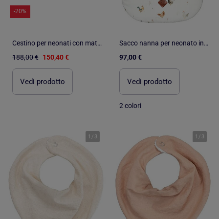
-20%
Cestino per neonati con materasso, copertura e fitted sheet, pois dorati | SEVIRA KIDS
Sacco nanna per neonato in mussola di cotone tog 2 | SEVIRA KIDS
188,00 €
150,40 €
97,00 €
Vedi prodotto
Vedi prodotto
2 colori
1
/
3
1
/
3