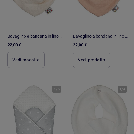
Bavaglino a bandana in lino | SEVIRA KIDS
Bavaglino a bandana in lino | SEVIRA KIDS
22,00 €
22,00 €
Vedi prodotto
Vedi prodotto
1
/
5
1
/
4