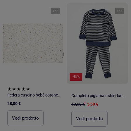
1
/
5
1
/
7
-45%
Federa cuscino bebè cotone reversibile | SEVIRA KIDS
Completo pigiama t-shirt lunga + pantaloni a righe - 2 pezzi
28,00 €
10,00 €
5,50 €
Vedi prodotto
Vedi prodotto