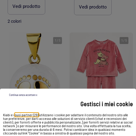
Vedi prodotto
Vedi prodotto
2 colori
1
/
5
1
/
5
Continua senza accettare x
Gestisci i miei cookie
Kiabi e i
suoi partner (29)
utilizzano i cookie per adattare il contenuto del nostro sito alle
tue preferenze, per darti accesso alle soluzioni di servizio clienti (chat e recensioni dei
clienti), per fornirti offerte e pubblicità personalizzate, [per fornirti servizi relativi ai social
network ] o per misurare le performance del nostro sito. Una volta effettuata la tua scelta,
Bola di gravidanza, collana bianca con piedi dorati | Bola
Pigiama in velluto 2 pezzi 'Winnie'
la conserveremo per una durata di 6 mesi. Potrai cambiare idea in qualsiasi momento
cliccando sul link "Cookie" in basso a sinistra di qualsiasi pagina del nostro sito.