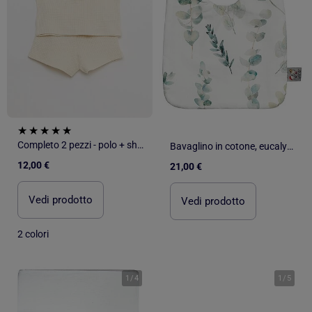
Completo 2 pezzi - polo + shorts in maglia waffle
Bavaglino in cotone, eucalyptus | SEVIRA KIDS
12,00 €
21,00 €
Vedi prodotto
Vedi prodotto
2 colori
1
/
4
1
/
5