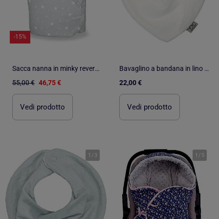
-15%
Sacca nanna in minky reversibile per fasciatura, stella | SEVIRA KIDS
Bavaglino a bandana in lino | SEVIRA KIDS
55,00 €
46,75 €
22,00 €
Vedi prodotto
Vedi prodotto
1
/
3
1
/
5