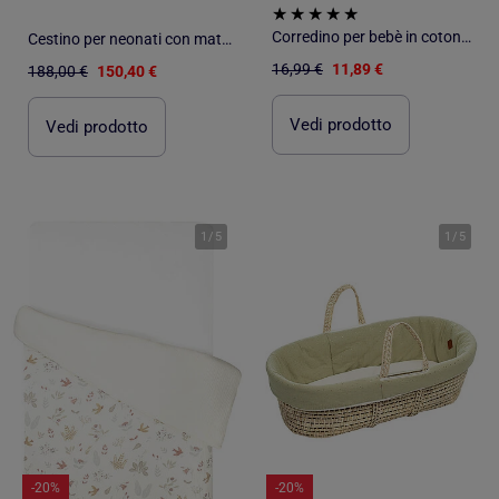
Corredino per bebè in cotone Les Chatounets
Cestino per neonati con materasso, copertura e fitted sheet, pois dorati | SEVIRA KIDS
16,99 €
11,89 €
188,00 €
150,40 €
Vedi prodotto
Vedi prodotto
1
/
5
1
/
5
-20%
-20%