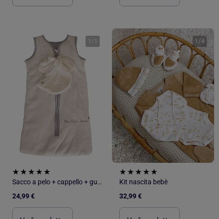
1
/
1
1
/
4
Sacco a pelo + cappello + guanti Les Chatounets
Kit nascita bebè
24,99 €
32,99 €