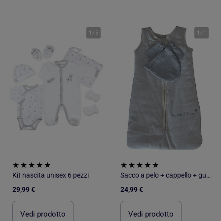
1
/
5
1
/
1
Kit nascita unisex 6 pezzi
Sacco a pelo + cappello + guanti Les Chatounets
29,99 €
24,99 €
Vedi prodotto
Vedi prodotto