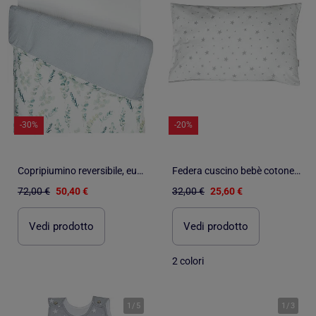
-30%
-20%
Copripiumino reversibile, eucalipto | SEVIRA KIDS
Federa cuscino bebè cotone reversibile | SEVIRA KIDS
72,00 €
50,40 €
32,00 €
25,60 €
Vedi prodotto
Vedi prodotto
2 colori
1
/
5
1
/
3