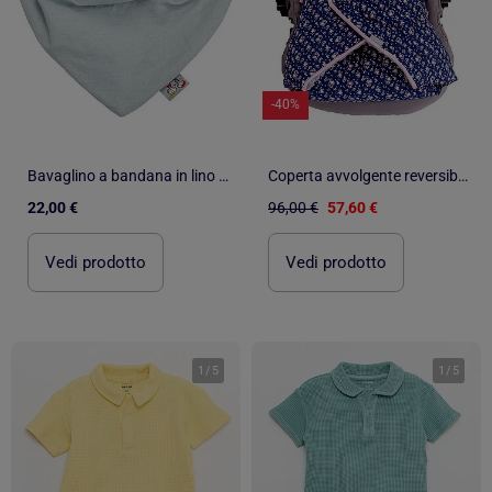
-40%
Bavaglino a bandana in lino | SEVIRA KIDS
Coperta avvolgente reversibile per neonato in cotone | SEVIRA KIDS
22,00 €
96,00 €
57,60 €
Vedi prodotto
Vedi prodotto
1
/
5
1
/
5