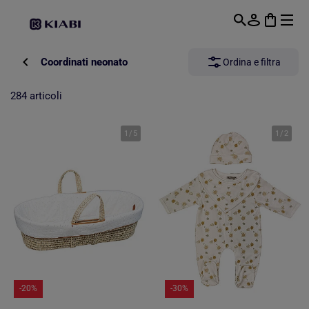
Passa al contenuto principale
Coordinati neonato
Ordina e filtra
284 articoli
1
/
5
1
/
2
-20%
-30%