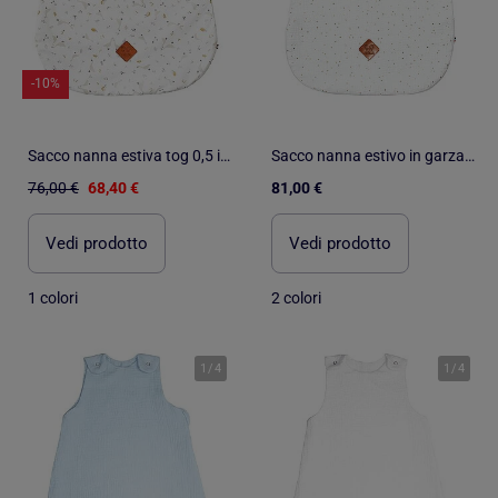
-10%
Sacco nanna estiva tog 0,5 in cotone, sidonia | SEVIRA KIDS
Sacco nanna estivo in garza di cotone - tog 0.5 | SEVIRA KIDS
76,00 €
68,40 €
81,00 €
Vedi prodotto
Vedi prodotto
1 colori
2 colori
1
/
4
1
/
4