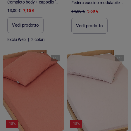
Completo body + cappello 'Marie' 'Disney' - 2 pezzi
Federa cuscino modulabile da annodare cotone | SEVIRA KIDS
13,00 €
7,15 €
14,00 €
5,60 €
Vedi prodotto
Vedi prodotto
Exclu Web
|
2 colori
1
/
5
1
/
5
-15%
-15%