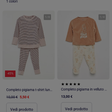
1 colori
1
/
8
1
/
4
-45%
Completo pigiama in velluto "Mickey Mouse" - 2 pezzi
Completo pigiama t-shirt lunga + pantaloni a righe - 2 pezzi
13,00 €
10,00 €
5,50 €
Vedi prodotto
Vedi prodotto