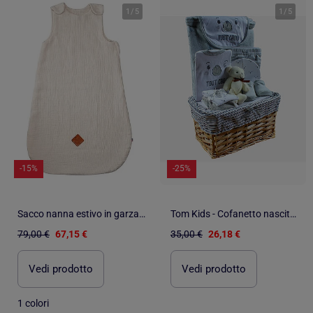
1
/
5
1
/
5
-15%
-25%
Sacco nanna estivo in garza di cotone - tog 0.5 | SEVIRA KIDS
Tom Kids - Cofanetto nascita neonato grigio con accessori
79,00 €
67,15 €
35,00 €
26,18 €
Vedi prodotto
Vedi prodotto
1 colori