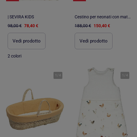
| SEVIRA KIDS
Cestino per neonati con materasso, copertura e fitted sheet, pois dorati | SEVIRA KIDS
98,00 €
78,40 €
188,00 €
150,40 €
Vedi prodotto
Vedi prodotto
2 colori
1
/
4
1
/
4