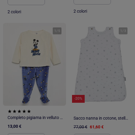
2 colori
2 colori
1
/
5
1
/
3
-20%
Completo pigiama in velluto "Mickey Mouse" - 2 pezzi
Sacco nanna in cotone, stella | SEVIRA KIDS
13,00 €
77,00 €
61,60 €